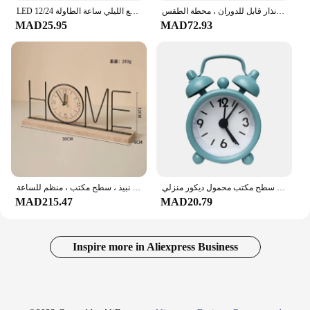
ساعة طاولة رقمية مع إسقاط الوقت ، شاشة ملونة ، إنذار قابل للدوران ، محطة الطقس
LED التحكم الصوتي منبه رقمي تاريخ درجة الحرارة 2 إنذار غفوة الوضع الليلي ساعة الطاولة 12/24H USB المكونات في دائما على مدار الساعة
MAD25.95
MAD72.93
ديكور صغير معدني صغير إبداعي أزرق كوارتز دائري سطح مكتب محمول ديكور منزلي
ديكور خزانة تلفزيون إبداعي ، غرفة معيشة منزلية ، مدخل غرفة نوم ، خزانة نبيذ ، سطح مكتب ، منظم للساعة
MAD215.47
MAD20.79
Inspire more in Aliexpress Business