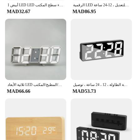
الرقمية LED المنبه لغرفة النوم ، ساعة سطح المكتب الإلكترونية مع عرض درجة الحرارة ، سطوع قابل للتعديل ، 12-24 ساعة
1 أبيض LED LED ساعة الغفوة عرض الليل ضوء سطح المكتب USB إنذار
MAD32.67
MAD86.95
التحكم الصوتي ساعة منبه رقمية ، درجة الحرارة ، التاريخ ، الغفوة ، الوضع الليلي ، ساعة الطاولة ، 12 ، 24 ساعة ، توصيل USB ، يعمل دائمًا ، LED ، 2
ثلاثية الأبعاد LED المنبه الرقمية ساعة الحائط ، مكتب المنبه ، الوقت/التاريخ/درجة الحرارة للمنزل/المطبخ/المكتب
MAD66.66
MAD53.73