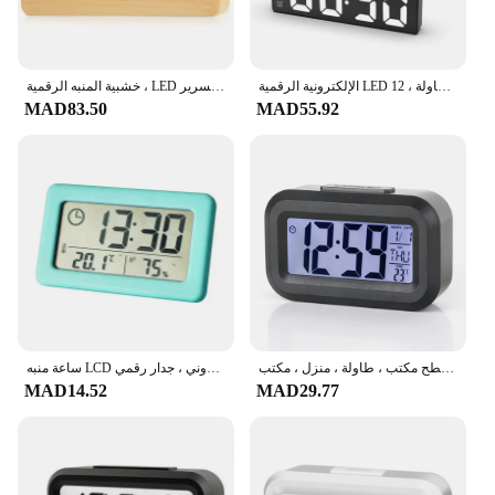
الإلكترونية الرقمية LED المنبه للطلاب ، التحكم الصوتي ، المزدوج غفوة أجهزة الإنذار ، كتم درجة الحرارة ، ساعة الطاولة ، 12 H ، 24H
خشبية المنبه الرقمية ، LED المنبه مع درجة الحرارة مكتب الساعات للمكتب ، على مدار الساعة السرير
MAD83.50
MAD55.92
منبه رقمي إلكتروني ، شاشة ليد ، إضاءة خلفية ، غفوة ، تقويم ، سطح مكتب ، طاولة ، منزل ، مكتب
ساعة منبه LCD متعددة الوظائف للمنزل ، ميزان حرارة ودرجة حرارة ورطوبة ، مقياس رطوبة إلكتروني ، جدار رقمي
MAD14.52
MAD29.77