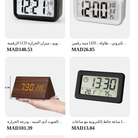
منبه رقمي LED ، إضاءة خلفية ، غفوة ، بيانات ، وقت ، تقويم ، سطح مكتب ، متعدد الوظائف ، إلكتروني ، طاولة
الرقمية LCD المنبه مع التقويم ، ميزان الحرارة
MAD140.53
MAD26.85
ساعة حائط إلكترونية مع ساعات LED للرطوبة ، ساعة طاولة ، مكتب درجة حرارة صغير ورقمي ، منبه محمول ، ديكور منزلي ، ديكور حديقة
الرقمية خشبية التحكم في الصوت أدى المنبه ، ودرجة الحرارة ، USB ، AAA ، ساعات سطح المكتب ، غفوة ، Desperadoes ، المنزل ، ديكور الطاولة
MAD101.39
MAD13.04