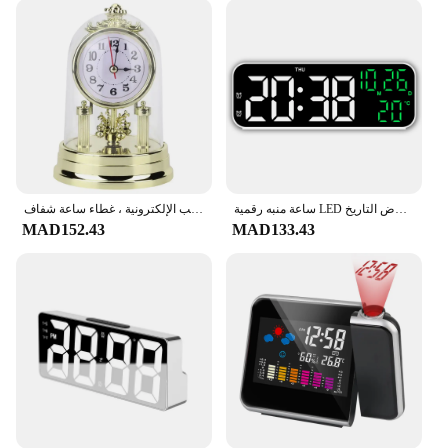
ساعة منبه رقمية LED لتزيين غرفة المعيشة ، الغفوة ، درجة الحرارة ، عرض التاريخ ، USB ، سطح المكتب ، مرآة الشريط ، ساعات LED
ساعة طاولة صامتة ذهبية من البلاستيك الأوروبي ، ديكور غرفة المعيشة المنزلية ، ساعة سطح المكتب الإلكترونية ، غطاء ساعة شفاف
MAD152.43
MAD133.43