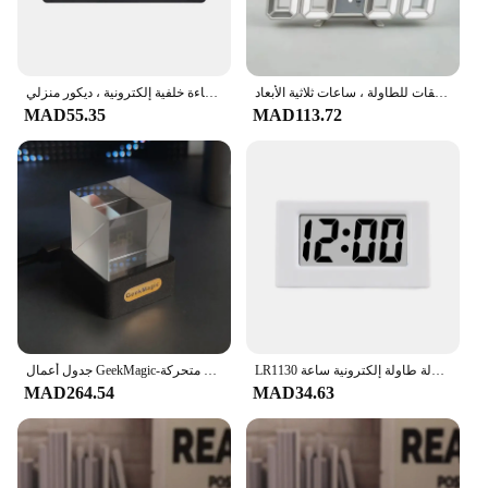
ساعة منبه رقمية إلكترونية ذكية ليد ، ديكور وملحقات للطاولة ، ساعات ثلاثية الأبعاد
ساعة ليد متعددة الوظائف ، ضوء ليلي ملون ، تقويم درجة الحرارة ، إنذار رقمي كبير ، إضاءة خلفية إلكترونية ، ديكور منزلي
MAD55.35
MAD113.72
LR1130 ساعة مكتب صغيرة تعمل بالبطارية تاريخ 12 ساعة عرض الوقت المحمولة طاولة إلكترونية ساعة LCD للسفر غرفة نوم السيارة
جدول أعمال GeekMagic-عرض صور مكعب كريستال ، سطح مكتب مجسم ، محطة الطقس الذكية ، ساعة رقمية مع ألبوم صور متحركة GIF
MAD264.54
MAD34.63