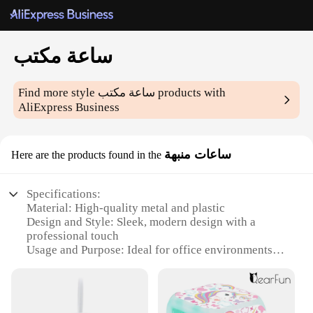
ساعة مكتب
Find more style
ساعة مكتب
products with
AliExpress Business
ساعات منبهة
Here are the products found in the
Specifications:
Material: High-quality metal and plastic
Design and Style: Sleek, modern design with a
professional touch
Usage and Purpose: Ideal for office environments
and time management
Typical Adaptive Scenario: Perfect for busy
professionals and workspaces
Shape or Size or Weight or Quantity: Compact and