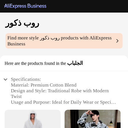
روب ذكور
products with AliExpress
روب ذكور
Find more style
Business
الجلباب
Here are the products found in the
Specifications:
Material: Premium Cotton Blend
Design and Style: Traditional Robe with Modern
Twist
Usage and Purpose: Ideal for Daily Wear or Special
Occasions
Shape or Size: Comfortably Fits Most Body Types
Performance and Property: Breathable and Durable
Fabric