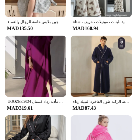
بيجامات مخملية مرجانية سميكة بغطاء للرأس للنساء ، رداء دب لطيف ، كارديجان مقطع طويل ، ملابس منزلية للبنات ، موديلات ، خريف ، شتاء
جديد الخريف/الشتاء الفانيلا رداء الحمام سترة سميكة متوسطة الطول زوجين ملابس خاصة للرجال والنساء
MAD135.50
MAD160.94
الخريف الشتاء سميكة الدافئة حجم كبير زوجين روب للنوم صالون تجميل النادي الصحي نمط الركبة طول الفاخرة النبيلة رداء
UOOZEE 2024 جديد الخريف المرأة خمر زرر أنيقة مساء ماكسي فساتين طويلة الأكمام فضفاضة الطابق طول مأدبة رداء فستان
MAD319.61
MAD87.43