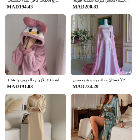
رداء نسائي من الصوف المرجاني ملابس نوم شتوية رداء حمام دافئ للخريف/الشتاء ملابس منزلية سميكة طويلة
رداء حمام نسائي سميك صيفي مثير لصالونات التجميل رداء فندق سريع الجفاف ماص للماء للسيدات
MAD194.43
MAD200.81
فستان حفلة موسيقية مخصص Yipeisha فساتين رائعة مربعة على شكل حرف a على شكل حرف a زهرة s выcionesее Vestido Largo Robe Longue
رداء من المرجان الصوفي للنساء ، بيجامات كرتونية بغطاء رأس ، ملابس خارجية مبطنة بالصوف ، ملابس منزلية دافئة للأزواج ، الخريف والشتاء
MAD191.08
MAD734.29