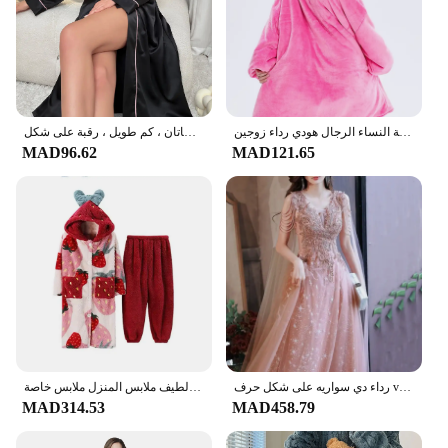
بطانية بأكمام المتضخم الشتاء هوديي الصوف الدافئة هوديس بلوزات العملاق التلفزيون بطانية النساء الرجال هودي رداء زوجين
رداء نوم نسائي من الساتان ، كم طويل ، رقبة على شكل V ، حزام ، ملابس نوم بسيطة
MAD96.62
MAD121.65
رداء دي سواريه على شكل حرف v فاخر شبكي شال فستان سهرة أنثى ضوء مأدبة المضيف فستان حفلات Vestidos De Gala مخصص
بيجامة شتوية للنساء فراولة الكرتون مقنعين رداء طويل سترة لطيف ملابس المنزل ملابس خاصة Kawaii الفانيلا الدافئة مريح البشكير
MAD314.53
MAD458.79