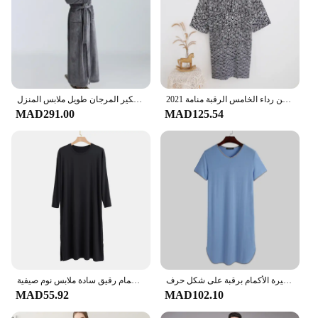
2021 جديد الرجال 100% القطن الشاش القطن رداء فضفاض رقيقة يوكاتا ثوب الكيمونو الياباني منامة الرجال مقنعين رداء الخامس الرقبة منامة Bathrobe
شعبية الرجال النوم رداء الخريف والشتاء المرجان برنس حمام ناعم بلون لينة الرجال البشكير المرجان طويل ملابس المنزل
MAD291.00
MAD125.54
إنسيرون-ملابس قصيرة الأكمام برقبة على شكل حرف V للرجال ، ثوب نوم غير رسمي صلب ، أردية نوم فضفاضة مرقعة ، أزياء ملابس منزلية ،! ،!
جديد 2024 رداء رجالي برقبة دائرية وأكمام طويلة ملابس منزلية غير رسمية متوسطة الطول ملابس نوم مشروط ناعمة للرجال رداء حمام رقيق سادة ملابس نوم صيفية
MAD55.92
MAD102.10