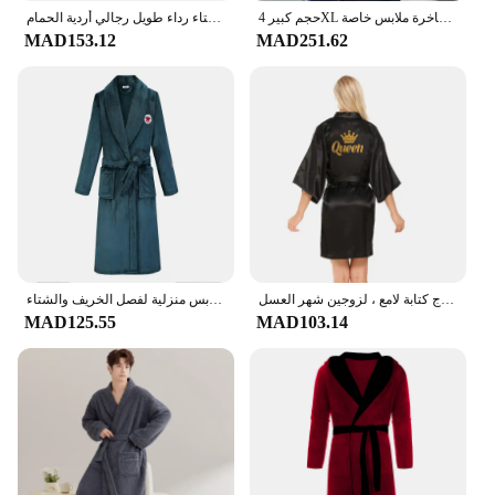
حجم كبير 4XL الخريف الشتاء جديد الجلباب للرجال نوعية جيدة رجل رداء مربوط البشكير للذكور محبوك القطن الفاخرة ملابس خاصة
ذكر الفانيلا رداء الذكور مع مقنعين سميكة ستار روب للنوم جيدي الإمبراطورية الرجال البشكير الشتاء رداء طويل رجالي أردية الحمام Homewear
MAD153.12
MAD251.62
كيمونو ساتان ملكة الملك للرجال والنساء ، مع تصميم تاج كتابة لامع ، لزوجين شهر العسل
قميص نوم سميك للرجال, قميص نوم سميك للرجال ، روب كيمونو للرجال ، قميص نوم دافئ من الفلانيل ، ملابس داخلية حميمة ، مقاسات كبيرة ، ملابس منزلية لفصل الخريف والشتاء
MAD125.55
MAD103.14