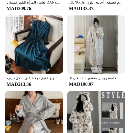
RONGTAI-رداء حمام نسائي بغطاء رأس ، ثوب نوم نسائي صوفي ، أرواب طويلة دافئة ، ملابس نوم قطيفة ، أحادية اللون
الشتاء المرأة البلوز فستان ZANZEA عادية كم طويل هوديس Vestidos ماكسي فساتين رداء فام خمر الصلبة قناع السترة
MAD209.76
MAD133.37
سميكة الموسعة المرأة البشكير الشتاء الرجال المرجان الصوف مقنعين ملابس خاصة زوجين مقنعين الفانيلا رداء
فستان طويل أنيق للنساء بخصر برباط ، صدر واحد ، تطريز عتيق ، رقبة على شكل حرف v مثير ، رداء شاطئ بثلاثة أرباع ، Q156
MAD213.36
MAD190.97