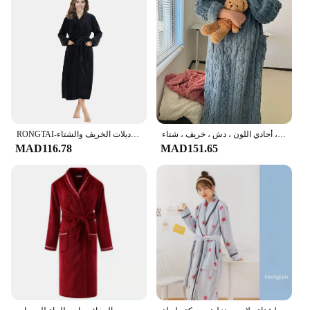
رداء جاكار نسائي مخملي مرجاني سميك ، ثوب نوم ، رداء حمام دافئ ، مقطع طويل ، أحادي اللون ، دش ، خريف ، شتاء
RONGTAI-روب حمام نسائي أحادي اللون مع طية صدر ، دافئ ومريح ، بأكمام طويلة ، ملابس منزلية ، موديلات الخريف والشتاء
MAD116.78
MAD151.65