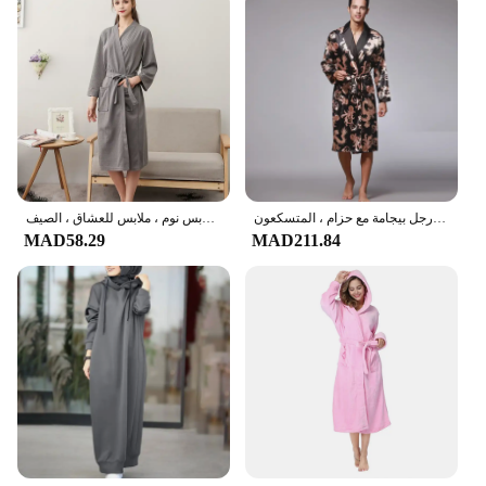
الرجال تقليد الحرير الطباعة الساتان بيجامة ، ملابس خاصة ، دش رداء ، رجل بيجامة مع حزام ، المتسكعون
رداء حمام بسكويت الوافل للنساء والرجال ، رداء حمام للزوجين ، منشفة كيمونو ، ثوب ملابس ، أردية استحمام منزلية ، ملابس نوم ، ملابس للعشاق ، الصيف
MAD58.29
MAD211.84