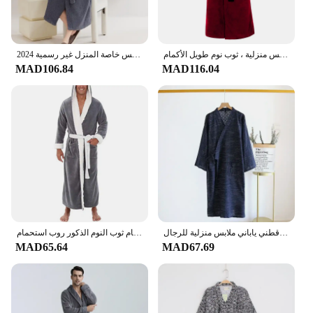
تخفيضات هائلة على ملابس النوم الشتوية الرجالية لعام 2021 ، رداء نوم طويل وسميك من قماش الشال الفخم ، رداء حمام كيمونو ، ملابس منزلية ، ثوب نوم طويل الأكمام
2024 جديد الرجال الشتاء سميكة الفانيلا الجلباب مثير الخامس الرقبة روب للنوم الصلبة لينة الدافئة الصوف الجلباب للرجال ملابس خاصة المنزل غير رسمية
MAD106.84
MAD116.04
جديد 2024 بيجامات رجالية غير رسمية من القطن ملابس نوم ناعمة متينة رداء حمام رجالي ثوب نوم قطني ياباني ملابس منزلية للرجال
الرجال البشكير ملابس خاصة المرجان الصوف الخريف الكبار البشكير الخامس الرقبة رداء منامة الرجال والنساء طويلة الأكمام ثوب النوم الذكور روب استحمام
MAD65.64
MAD67.69