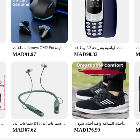
 utmost security for your animals, ensuring they remain safely contained within
se, making them a reliable choice for both commercial and personal use. Whether 
tibility with your existing setup.
esigned for ease of use. The ergonomic design makes them simple to install and a
physical strain associated with managing animal enclosures. Additionally, the acc
هاتف محمول صغير مزود بتقنية البلوتوث ومسجل صوت سحري منخفض للإشعاع مع إمكانية تسجيل المكالمات الهاتفية بشريحة 2/3 وبطاقة SIM وهاتف خلوي صغير غير مقفول GSM
سماعات Lenovo GM2 Pro بلوتوث سماعة أذن لاسلكية داخل الأذن للألعاب بزمن استجابة منخفض سماعات موسيقى مزدوجة الوضع جديدة
بلوتوث لاسل ، USB إلى من من ، Jack ، طقم كابل Dongle Handfree ، جهاز استقبال جهاز إرسال
MAD91.97
MAD98.33
M
o about convenience. The versatile nature of these accessories means they can be 
easy for vendors, suppliers, and individuals to purchase the exact components t
 they have a comfortable and secure environment.
سلامة العمل أحذية الرجال خفيفة الوزن غير قابل للتدمير أحذية العمل الأمن الصلب تو أحذية السلامة واقية أحذية سوداء Size36-46
سماعات أذن BT8 في الهواء الطلق مع شحن بشاشة عرض تعمل باللمس سماعات أذن لسماعات أذن Muisc
سماعات رأس لاسلكية على التحمل بالساعة بلوتو Neckband سماعات أذن رياضية لطاقة TF
MAD67.62
MAD176.99
M