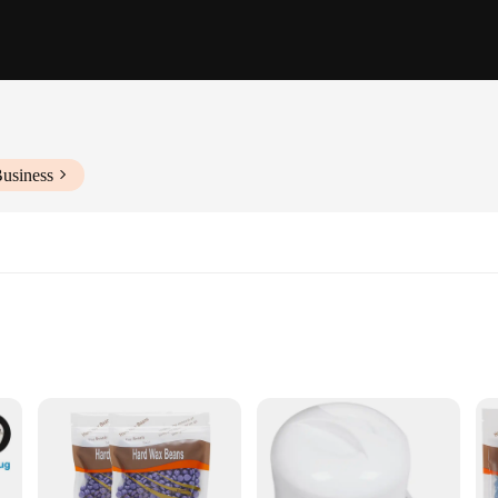
Business
tor