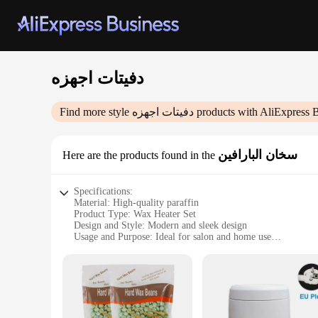
دفيتات اجهزه
Find more style
دفيتات اجهزه
products with AliExpress 
سخان البارافين
Here are the products found in the
Specifications:
Material: High-quality paraffin
Product Type: Wax Heater Set
Design and Style: Modern and sleek design
Usage and Purpose: Ideal for salon and home use
Performance and Property: Fast heating and even melting
Parts and Accessories: Includes wax heater, wax, and applica
Features:
|دفيتات اجهزه|Wholesale|Vendors|
**Efficient and Versatile Waxing Experience**