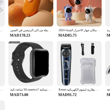
on. Their lightweight and portable design make them easy to move from room to
durable metal and plastic construction ensures a robust build that can withstand 
2024 جديد ثنائي الجانب التدفئة المحمولة جهاز تدفئة محمول مقاوم للانفجار شاحن صغير محمول يأخذ في أي مكان جهاز الاحترار الشتاء
جهاز تدفئة محمول قابل لإعادة الشحن ثلاثة في واحد جهاز تدفئة محمول من الفلانيل هدية تدليك بالجملة من البر الرئيسي في الصين
جهاز تدفئة القدمين التدفئة الكهربائية الأحذية قطعة أثرية جهاز الشتاء تبديد الباردة لينة المخملية قابل للغسل مكتب غرفة ا
n to your space. The efficient heating performance is complemented by safe op
MAD178.23
MAD85.75
M
ot just for sale but also available for wholesale and vendor discounts, making t
t design make them easy to store and transport, making them ideal for use in a v
and convenience in a stylish and efficient package.
Kemei اللاسلكي قابل للتعديل 1-10 مللي متر الشعر المتقلب للرجال الوجه اللحية المتقلب قابلة للشحن حافة الشعر المقص بطارية ليثيوم الكهربائية
ساعة ذكية S8 smartwx7 للرجال للاتصال الهاتفي بجهاز تعقب رياضي صحي ساعة نسائية X8
o 88 TWS الأصلية بالتحكم باللمس المزدوج باس الحد من الضوضاء ايفي
MAD73.00
MAD91.72
M