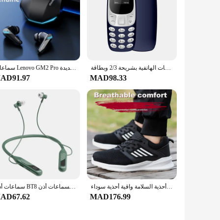
r space but also makes it easy to integrate into any decor.
on.
construction allows for easy placement on any flat surface,
هاتف محمول صغير مزود بتقنية البلوتوث ومسجل صوت سحري منخفض للإشعاع مع إمكانية تسجيل المكالمات الهاتفية بشريحة 2/3 وبطاقة SIM وهاتف خلوي صغير غير مقفول GSM
سماعات Lenovo GM2 Pro بلوتوث سماعة أذن لاسلكية داخل الأذن للألعاب بزمن استجابة منخفض سماعات موسيقى مزدوجة الوضع جديدة
 wholesale and vendor supplies, ensuring you have a reliable
AD91.97
MAD98.33
ng to maintain the cleanliness and hygiene of your footwear
سلامة العمل أحذية الرجال خفيفة الوزن غير قابل للتدمير أحذية العمل الأمن الصلب تو أحذية السلامة واقية أحذية سوداء Size36-46
سماعات أذن BT8 في الهواء الطلق مع شحن بشاشة عرض تعمل باللمس سماعات أذن لسماعات أذن Muisc
AD67.62
MAD176.99