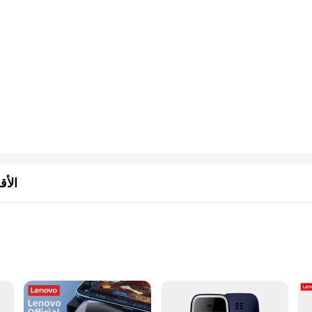
الأق
nd species
e