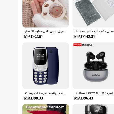
**Efficient Heating for Comfortable Spaces**
The دفيتات اجهزه الكهربائية Portable Electric Heater Sets are designed to provide efficient heating in small spaces. Whether you're looking to warm up your office desk or create a cozy atmosphere in
your bedroom, these compact heaters are the perfect soluti
wherever you go.
**Reliable and Safe Operation**
Safety is a top priority with these electric heater sets. The 
USB لدراسة
جهاز محمول شتوي دافئ مقاوم للانفجار USB صغير شحن مخلب القط جهاز تدفئة محمول حجم صغير للاستخدام في الهواء الطلق
seamlessly with any decor, making it an unobtrusive additio
MAD32.61
MAD142.81
**Versatile and Convenient**
The versatility of these heater sets is unmatched. They are n
essential heating equipment. The compact size and lightweigh
are not just about heating; they are about providing comfort 
سماعات Lenov
هاتف محمول صغير مزود بتقنية البلوتوث ومسجل صوت سحري منخفض للإشعاع مع إمكانية تسجيل المكالمات الهاتفية بشريحة 2/3 وبطاقة SIM وهاتف خلوي صغير غير مقفول GSM
MAD98.33
MAD96.43