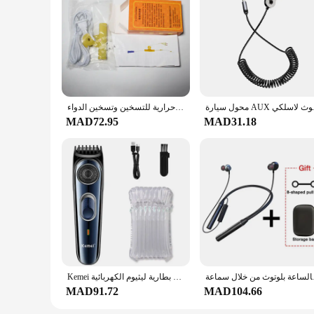
Features:
**Optimized Security and Durability**
Our robust steel cage accessories are designed to provide the
accessories is engineered to withstand the rigors of daily u
are tailored to fit a wide range of cage sizes, ensuring compa
**Ease of Use and Maintenance**
These cage accessories are not only built to last but also d
accessories are lightweight and easy to handle, reducing the 
محول سيارة AUX كي
سلك قياس 1800 مللي متر, أداة حرارية للتسخين وتسخين الدواء
space remains hygienic and safe at all times.
MAD72.95
MAD31.18
**Versatility and Convenience**
Our cage accessories are not just about security; they are als
homes. The accessories come in a variety of sets, making it 
enclosures to meet the specific needs of your pets, ensuring
ث من خلال سماعة
Kemei اللاسلكي قابل للتعديل 1-10 مللي متر الشعر المتقلب للرجال الوجه اللحية المتقلب قابلة للشحن حافة الشعر المقص بطارية ليثيوم الكهربائية
MAD91.72
MAD104.66