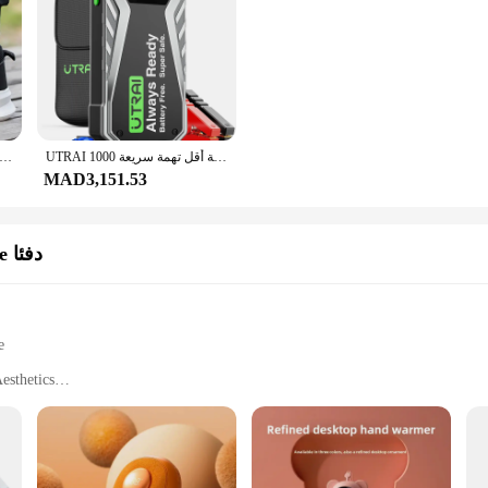
UTRAI سوبر مكثف سيارة الانتقال كاتب سوبر آمنة بطارية أقل تهمة سريعة 1000A المحمولة لجهاز الطوارئ الداعم بدء
سلامة العمل أحذية الرجال خفيفة الوزن غير قابل للتدمير أحذية العمل الأمن الصلب تو أحذية السلامة واقية أ Size36-46
MAD3,151.53
الكهربائية Portabale دفئا
e
esthetics
sonal Use
oms, and Travel
ble with Easy Storage
ation