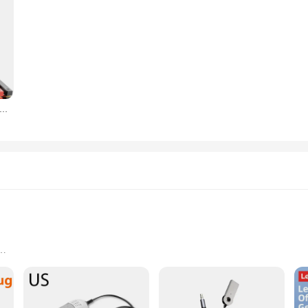
سوبر مكثف سيارة الانتقال كاتب سوبر آمنة بطارية أقل تهمة سريعة 00A المحمولة لجهاز الطوارئ الداعم بدء
es