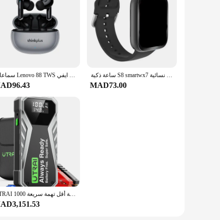
 their enclosures. The durable construction of these
you're housing small pets or larger animals, our accessories
djust, allowing for quick and hassle-free maintenance. The
essories are easy to clean, ensuring that your animals' living
ساعة ذكية S8 smartwx7 للرجال للاتصال الهاتفي بجهاز تعقب رياضي صحي ساعة نسائية X8
سماعات Lenovo 88 TWS الأصلية بالتحكم باللمس المزدوج باس الحد من الضوضاء ايفي
AD96.43
MAD73.00
used in a variety of scenarios, from pet stores to private
hey need. With our accessories, you can tailor your animal
UTRAI سوبر مكثف سيارة الانتقال كاتب سوبر آمنة بطارية أقل تهمة سريعة 1000A المحمولة لجهاز الطوارئ الداعم بدء
AD3,151.53