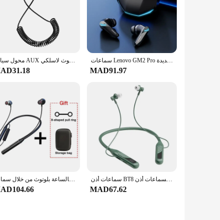
 room, ensuring that you can enjoy consistent warmth
daily use. The modern aesthetics of the design blend
سماعات Lenovo GM2 Pro بلوتوث سماعة أذن لاسلكية داخل الأذن للألعاب بزمن استجابة منخفض سماعات موسيقى مزدوجة الوضع جديدة
محول سيارة AUX بلوتوث لاسلكي ، USB إلى من من ، Jack ، طقم كابل Dongle Handfree ، جهاز استقبال جهاز إرسال
eration, so you can enjoy the warmth without worry.
AD31.18
MAD91.97
hem an excellent choice for businesses looking to stock up on
ariety of settings, from home to office to travel. The sets
سماعات أذن BT8 في الهواء الطلق مع شحن بشاشة عرض تعمل باللمس سماعات أذن لسماعات أذن Muisc
سماعات رأس لاسلكية على التحمل بالساعة بلوتوث من خلال سماعة Neckband سماعات أذن رياضية لطاقة TF
AD104.66
MAD67.62