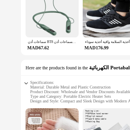
حذية سوداء
سماعات أذن BT8 في الهواء الطلق مع شحن بشاشة عرض تعمل باللمس سماعات أذن لسماعات أذن Muisc
MAD67.62
MAD176.99
Here are the products found in the
Specifications:
Material: Durable Metal and Plastic Construction
Product Discount: Wholesale and Vendor Discounts Availabl
Type and Category: Portable Electric Heater Sets
Design and Style: Compact and Sleek Design with Modern A
Usage and Purpose: Ideal for Heating Small Spaces and Per
Typical Adaptive Scenario: Perfect for Office Desks, Bedro
Shape or Size or Weight or Quantity: Lightweight and Porta
Performance and Property: Efficient Heating with Safe Oper
Features: