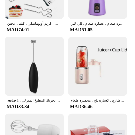
كوب عصير فواكه محمول ، يو إس بي قابل لإعادة الشحن ، كهربائي ، 6 شفرات ، ماكينة أكواب عصارة ، خلاط صغير ، عصارة طعام ، عصارة طعام ، للي للي
خلاط طعام كهربائي متعدد الوظائف ، خلاط طعام صغير ، 7 سرعة، محمول باليد ، مضرب بيض ، كريم أوتوماتيكي ، كيك ، عجين
MAD74.01
MAD51.05
زجاجة خلاط كهربائي محمول ، 6 شفرات ، خلاط عصير متعدد الوظائف ، خلاط عصير عصير طازج ، كسارة ثلج ، محضرة طعام
خلاط مشروبات كهربائي لاسلكي صغير ، خلاط يدوي ، مضرب بيض ، مزبد حليب ، رغوة ، أدوات تحريك المطبخ المنزلي ، 1 صانعة
MAD33.84
MAD36.46