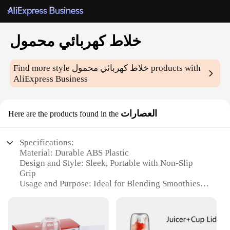
خلاط كهربائي محمول
products with
خلاط كهربائي محمول
Find more style
AliExpress Business
العصارات
Here are the products found in the
Specifications:
Material: Durable ABS Plastic
Design and Style: Sleek, Portable with Non-Slip
Grip
Usage and Purpose: Ideal for Blending Smoothies,
Shakes, and Juices
Performance and Property: Powerful 250W Motor
with Variable Speed Control
Parts and Accessories: Comes with a Stainless Steel