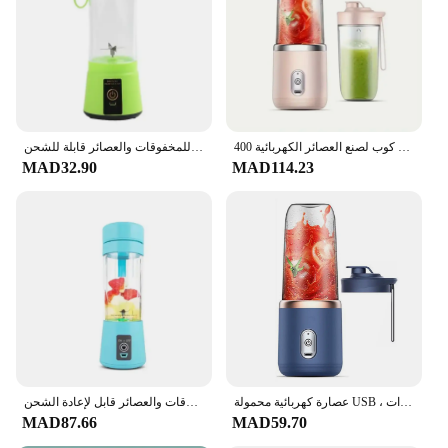
400 مللي عصارة زرقاء محمولة كوب لصنع العصائر الكهربائية USB قابلة للشحن عصارة صغيرة مع شفرة من الفولاذ المقاوم للصدأ خلاط كسارة الجليد
جديد المحمولة خلاط للمخفوقات والعصائر قابلة للشحن USB 380 مللي السفر كوب لصنع العصائر الفاكهة اليد خلاط فواكه كوب عصير
MAD32.90
MAD114.23
عصارة كهربائية محمولة USB ، خلاط عصير ، فطيرة ثلج مع كوب شرب ، عصارة أوتوماتيكية صغيرة ، 6 شفرات
خلاط صغير محمول للمخفوقات والعصائر قابل لإعادة الشحن USB 380 مللي كوب لصنع العصائر الفاكهة للسفر خلاط فواكه يدوي كوب عصير
MAD87.66
MAD59.70