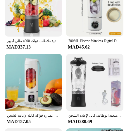
700ML Electric Wireless Digital Display Mixer Portable Juicer Fruit Smoothie Juice Cup Rechargeable Smoothie Juicer 12 Blade
خلاط محمول جديد 600 مللي عصارة كهربائية خلاطات فواكه 4000 مللي أمبير USB رفض عصير خلاط صغير عصارة شخصية colorf
MAD337.13
MAD45.62
خلاط صغير محمول عصارة فواكه كهربائية عصير برتقال طازج خلاط عصارة محمول متعدد الوظائف قابل لإعادة الشحن
عصارة فواكه قابلة لإعادة الشحن USB ، خلاط محمول ، كسارة ثلج للمشروبات المخفوقة والعصائر ، كوب ، 8 شفرات ، 3 تروس
MAD157.05
MAD280.69