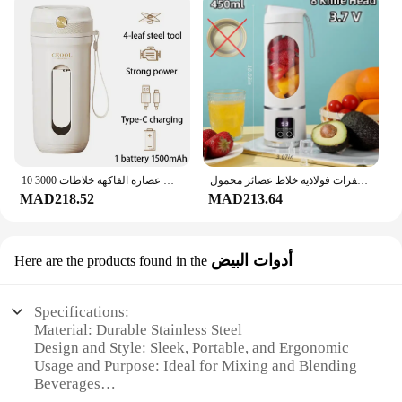
خلاط صانع العصير المحمول الجديد للمخفوقات والعصائر 700 مللي عصارات متينة غير قابلة للصدأ شفرات فولاذية خلاط عصائر محمول
10 شفرات الكهربائية المحمولة خلاط 350 مللي عصارة الفاكهة خلاطات 3000mAh USB قابلة للشحن عصير عصارة كأس عصارة صانع عصير
MAD218.52
MAD213.64
أدوات البيض
Here are the products found in the
Specifications:
Material: Durable Stainless Steel
Design and Style: Sleek, Portable, and Ergonomic
Usage and Purpose: Ideal for Mixing and Blending
Beverages
Performance and Property: High-Speed Motor with