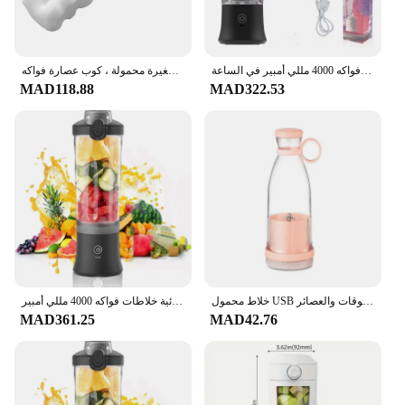
خلاط محمول جديد 600 مللي عصارة كهربائية خلاطات فواكه 4000 مللي أمبير في الساعة USB قابلة للشحن خلاط عصائر صغير ماكينة عصير برتقال
عصارة كهربائية صغيرة محمولة ، كوب عصارة فواكه ، USB قابل لإعادة الشحن ، خلاطات كهربائية ، زجاجة ، خفيفة الوزن ، مانعة للتسرب ، السفر ، اللوازم الخارجية ، مقاومة ،!
MAD118.88
MAD322.53
خلاط محمول USB قابل لإعادة الشحن، خلاط عصارة صغير بحجم شخصي، خلاطات مطبخ للعصائر والمخفوقات والعصائر
خلاط محمول جديد 600 مللي عصارة كهربائية خلاطات فواكه 4000 مللي أمبير USB رفض عصير خلاط صغير عصارة شخصية colorf
MAD361.25
MAD42.76