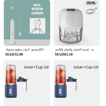
مفرمة كهربائية صغيرة محمولة ، محضرة طعام لاسلكية ، لفرمة الخضار والبصل واللحم
محرض زبد الحليب الكهربائي اللاسلكي ، مخفق القهوة ، مضرب البيض المحمول باليد ، محفز رغوة الكابتشينو ، أدوات مطبخ محمولة USB
MAD32.90
MAD65.10