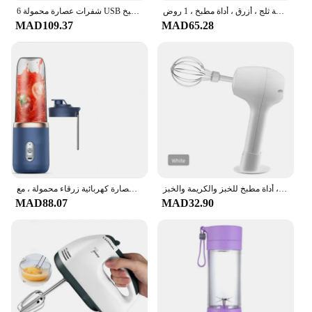
عصارة كهربائية صغيرة محمولة ، كوب نصل من الفولاذ المقاوم للصدأ ، خلاط فواكه ، عصير آلي ، صانعة ثلج ، أزرق ، أداة مطبخ ، 1 روض
6 شفرات عصارة محمولة USB قابلة للشحن عصارة شفرة فولاذية غير قابلة للصدأ كوب عصارة الفاكهة التلقائي خلاط عصائر أداة المطبخ
MAD109.37
MAD65.28
عجينة الخفق الأوتوماتيكية الكهربائية المحمولة اللاسلكية ، أداة مطبخ للخبز والكريمة والخبز
كوب عصارة كهربائية زرقاء محمولة ، مع USB قابلة لإعادة الشحن ، شفرة صغيرة من الفولاذ المقاوم للصدأ ، خلاط ، كسارة ثلج
MAD88.07
MAD32.90