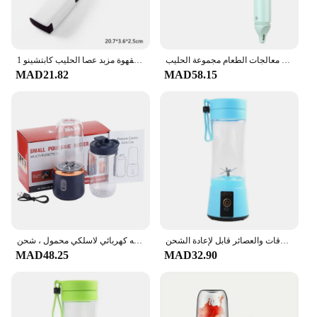
with ease and precision, ensuring every sip is as
perfect as the last.
المحمولة خلاط خلاط أدوات المطبخ خلاط اليد الكهربائية معالجات الطعام مجموعة الحليب frother البيض الخافق كعكة الخبز العجن خلاط
1 قطعة خافق البيض الكهربائية المحمولة الروتاري خفق البيض القهوة مزبد عصا الحليب كابتشينو Frother خلاط أدوات مطبخ المحمولة
MAD21.82
MAD58.15
خلاط محمول للمخفوقات والعصائر قابل لإعادة الشحن USB 380 مللي كوب لصنع العصائر الفاكهة للسفر خلاط فواكه يدوي كوب عصير جديد
خلاط فواكه كهربائي لاسلكي محمول ، شحن USB ، 6 خلاطات فواكه نصل ، ماكينة صنع العصير في المطبخ ، صانع العصير
MAD48.25
MAD32.90