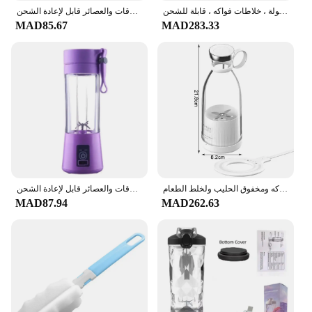
عصارة كهربائية محمولة ، خلاطات فواكه ، قابلة للشحن USB ، خلاط صغير عصير ، عصارة شخصية ، اللون ، 600 مللي ، 4000mAh ، جديد
خلاط صغير محمول للمخفوقات والعصائر قابل لإعادة الشحن USB 380 مللي كوب لصنع العصائر الفاكهة للسفر خلاط فواكه يدوي كوب عصير
MAD85.67
MAD283.33
عصارة وخلاط كهربائي صغير محمول للفواكه, منفذ يو اس بي، متعدد الاستخدامات، يستخدم لصنع عصير الفواكه ومخفوق الحليب ولخلط الطعام
خلاط صغير محمول للمخفوقات والعصائر قابل لإعادة الشحن USB 380 مللي كوب لصنع العصائر الفاكهة للسفر خلاط فواكه يدوي كوب عصير
MAD87.94
MAD262.63