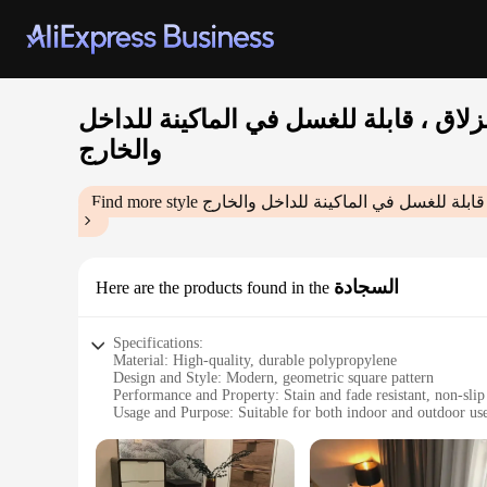
لاق ، قابلة للغسل في الماكينة للداخل
والخارج
ابلة للغسل في الماكينة للداخل والخارج
Find more style
السجادة
Here are the products found in the
Specifications:
Material: High-quality, durable polypropylene
Design and Style: Modern, geometric square pattern
Performance and Property: Stain and fade resistant, non-sli
Usage and Purpose: Suitable for both indoor and outdoor us
Shape or Size: Conveniently sized for easy placement
Cleaning: Machine washable for easy maintenance
Features: