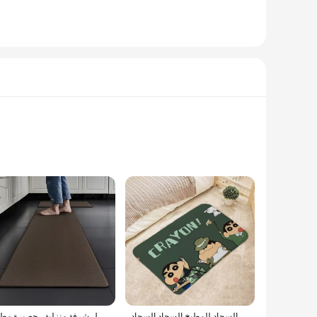
ed durability and resistance to stains and fading. Whether
 to withstand the rigors of daily use. Its non-slip rubber
useholds and businesses. The mat's stain-resistant and fading-
حمام حصيرة البساط الحمام القدم حصيرة سجادة ضد الإنزلاق الحصير الكلمة الصغيرة سجادة باب تلوين شين تشان مدخل السجاد للمطبخ السجاد السجاد
سجادات أرضية طويلة من الجلد الصناعي ، مقاومة للماء للزيت ، سجادة بولي كلوريد الفينيل مانعة للانزلاق ، ممسحة مدخل شرفة منزلية ، حصيرة مطبخ