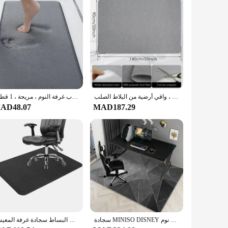
حصيرة كرسي مكتب مضادة للانزلاق ، ذاتية الالتصاق سهلة التنظيف ، حصيرة كرسي متحرك واقية ، واقي أرضية من البلاط الصلب
رغوة الذاكرة عدم الانزلاق حمام حصيرة ، لينة البساط ، سوبر امتصاص الماء ، آلة غسل ، سميكة ، أسهل لتجف ، باب غرفة النوم ، مريحة ، 1 قطعة
AD48.07
MAD187.29
سجادة MINISO DISNEY هندسية مانعة للإنزلاق ، حصائر قدم مستطيلة ، حصائر مزخرفة للدراسة والمكتب والكمبيوتر والمكتب ، كرسي رياضي إلكتروني وغرفة نوم
غرفة نوم دراسة الكلمة حصيرة حامي السجاد متعددة الأغراض الطابق حامي مكتب كرسي وسادة يمكن ارتداؤها المنزل البساط سجادة غرفة المعيشة