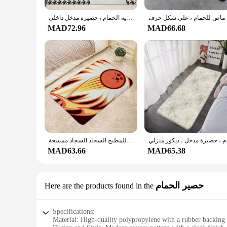
دة باب ، 2
سجادة باب مدخل الشمال ، سجادة لغرفة المعيشة ، ديكور المنزل ، سجادة مطبخ ، مانعة للإنزلاق ، سجادة أرضية الحمام ، حصيرة مدخل داخلي
MAD72.96
MAD66.68
حصيرة مدخل ، ديكور منزلي
حمام حصيرة البساط الحمام القدم حصيرة سجادة ضد الإنزلاق الحصير الكلمة الصغيرة سجادة باب كيربي مدخل السجاد للمطبخ السجاد السجاد ممسحة
MAD63.66
MAD65.38
حصير الحمام
Here are the products found in the
Specifications:
Material: High-quality polypropylene with a rubber backing