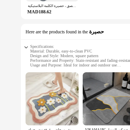
مقاوم للماء ومكافحة زلة مكتب كرسي وسادة السجاد ، حصيرة حماية الكلمة ، غير لاصقة ، ذاتية اللصق ، حصيرة الكلمة البلاستيكية
MAD188.62
حصيرة
Here are the products found in the
Specifications:
Material: Durable, easy-to-clean PVC
Design and Style: Modern, square pattern
Performance and Property: Stain-resistant and fading-resista
Usage and Purpose: Ideal for indoor and outdoor use
Shape or Size or Weight or Quantity: Available in multiple s
Parts and Accessories: Includes non-slip rubber backing
Features:
|حصيرة أرضية مربعة بسيطة حديثة ، مقاومة للبقع والتلاشي ، دعامة مطاطية مانعة للانزلاق ، قابلة للغسل في الماكينة للداخل والخارج|Wholesale|Vendors|
**Versatile and Durable**
Our versatile square floor mat is the perfect blend of style 
you're looking to add a touch of modern elegance to your home
backing ensures that it stays in place, providing both safety a
**Effortless Maintenance**
The convenience of this floor mat doesn't end with its design
حصيرة أرضية كشمير مقلدة بزهور ، ماصة ، مانعة للإنزلاق ، قطيفة منزلية ، سجادة ناعمة ، مرحاض ، غرفة نوم ، حمام