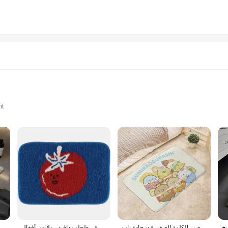
nt
izes
and practicality. Crafted from high-quality, easy-to-clean PVC, it offers unmatch
 or seeking a reliable solution for your commercial space, this mat is designed
nd stability.
. It's also incredibly easy to maintain, making it a practical choice for busy ho
حمام حصيرة البساط الحمام القدم حصيرة سجادة ضد الإنزلاق الحصير الكلمة الصغيرة سجادة باب Sumikko Gurashi المطبخ السجاد ممسحة باب المدخل السجاد
حصيرة أرضية حمام قطيفة ، سجادة مانعة للانزلاق ، حصيرة قدم ماصة ، طحلب دافئ ، ملابس أفغال
VIKAMA1PC الحمام ماصة الكلمة حصيرة المشطورة الطين منجد المرحاض القدم حصيرة المرحاض عدم الانزلاق التجفيف السريع الكلمة حصيرة ديكور المنزل