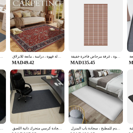
حصيرة أرضية مربعة من الطوب ، سجادة مانعة للإنزلاق ، سجادة غرفة نوم ناعمة ، غرفة معيشة والمنزل ، طاولة قهوة ، غرفة مرحاض فاخرة خفيفة
سجادة كبيرة مخملية كريستالية بوهيمية من الفايكاما ، سجادة مقاومة للماء ، غرفة معيشة ، غرفة نوم ، أريكة ، طاولة قهوة ، دراسة ، مانعة للانزلاق
كيليمات-الخشب الصلب المتداول حصيرة كرسي ، الكمبيوتر الألعاب حصيرة كرسي ، غرفة نوم وغرفة المعيشة ، العم
MAD49.42
MAD135.45
M
سجادة أرضية سميكة طويلة الشريط ، إسفنجة سميكة ، فلانيل بجانب السرير ، سجادة نافذة خليج ناعمة ، سجادة قدم للمطبخ ، سجادة باب المنزل ،
حصيرة مكتب مانعة للإنزلاق ، حصيرة حماية أرضية خشبية لغرفة المعيشة ، حصيرة كرسي اللعب ، سجادة كرسي متحرك ذاتية اللصق
سجادة سوداء مضادة للانزلاق ، سجادة غرفة نوم قطيفة ناعمة ، سجادة أرضية متدفقة مستديرة ، غرفة معيشة وغرفة نوم ، 8 كرات ، 