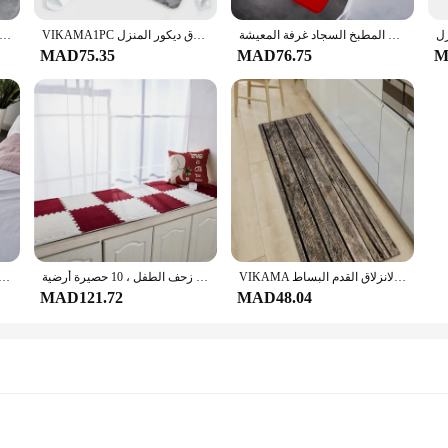
المطبخ السجاد غرفة المعيشة D-Ferraris السجاد القدم السجاد مدخل ممسحة غرفة نوم البساط الحصير سجادة ضد الإنزلاق ديكور المنزل المدخل
VIKAMA1PC ضوء فاخر دياتومي الطين ماصة الكلمة حصيرة الحمام التجفيف السريع الكلمة حصيرة سجادة باب سجادة ضد الإنزلاق ديكور المنزل
سجادة قطن ميموري لأرضية المرحاض ، سجاد مانع للإنزلاق ماص للحمام ، على شكل حرف U ، غرفة الغسيل ، مدخل المطبخ ، سجا
MAD75.35
MAD76.75
M
VIKAMA المطبخ الكلمة حصيرة غرفة نوم المنزل مدخل ممسحة غرفة المعيشة ديكور السجاد المدخل باب الحمام عدم الانزلاق القدم البساط
خياطة مربعة سميكة مخملية حصيرة ، سجادة من جلد الغزال ، وسادة رغوة اللغز ، أرضية المنزل ، حصيرة زحف الطفل ، 10 حصيرة أرضية
حصيرة أرضية رخامية مانعة للانزلاق ، سجادة مطبخ ، حصيرة ممر ، سجاد غرفة المعيشة ، بساط حمام ، ممسحة باب مدخل ، سجاد قدم ، 
MAD121.72
MAD48.04