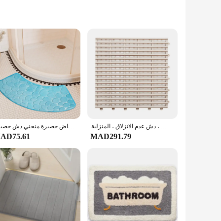
temporary design and easy-to-clean functionality. Crafted
square pattern adds a touch of elegance to any bathroom
o freshen up the look, the mat's durable construction allows
حصيرة أرضية الحمام استنزاف جوفاء ، الربط بلون خالص ، دش عدم الانزلاق ، المنزلية
الحمام حصيرة منحنى القدم حصيرة حصاة النقش السجاد منحني حمام حصيرة عدم الانزلاق ماصة الحمام الطابق المرحاض حصيرة منحني دش حصيرة
t a versatile addition to any bathroom decor.
AD75.61
MAD291.79
s it suitable for use in multiple locations, from homes to
 Its ability to be washed in a machine makes it a convenient