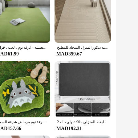
ains and fading, ensuring your floors remain pristine. The
 slips and falls. Whether you're looking to enhance your
clean design is perfect for busy households, ensuring that
 and outdoor settings, adapting seamlessly to various
بولي كلوريد الفينيل شرفة الكلمة حصيرة مقاوم للماء سجادة جلدية عدم الانزلاق البساط اليابانية ديكور المنزل السجاد للمطبخ Alfombrilla Para Balcón
فيكاما-سجادة أرضية مانعة للإنزلاق للأطفال ، مساحة كبيرة ، ناعمة ومريحة ، كومة مرجانية يابانية ، سجادة قصيرة ، غرفة معيشة ، غرفة نوم ، لعب ، قراءة
AD61.99
MAD359.67
oduct to their customers. Its durability and versatility make
 product for your wholesale business, this rug is a smart
سجادة مكتب من البوليستر مانعة للانزلاق ، واقي أرضيات من الخشب الصلب ، سجادة تحت المكتب لأرضيات البلاط المنزلي ، 90 × واي ، 1 ، 2
لطيف القط توتوروس الكرتون الكلمة حصيرة المرحاض الحمام المنزلية عدم الانزلاق سجادة باب الشرفة السجاد غرفة نوم مرحاض شرفة السجاد
AD157.66
MAD192.31