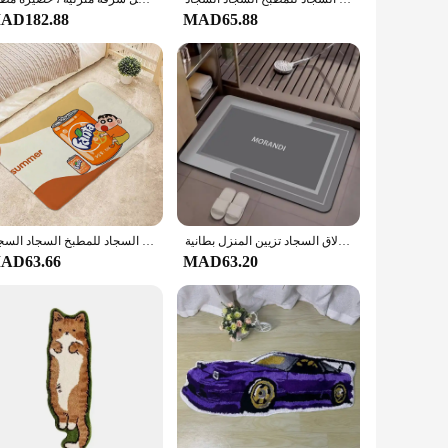
l effort. Plus, its ability to be washed in both a washing
AD182.88
MAD65.88
iety of scenarios. Its modern square pattern and multiple
ys, kitchens, or outdoor spaces, and its lightweight nature
ential addition to any space where both form and function are
الكرتون المشطورة الطين المطبخ الحمام الكلمة حصيرة دخول باب السجاد الشرفة شرفة الممر عدم الانزلاق السجاد تزيين المنزل بطانية
حمام حصيرة البساط الحمام القدم حصيرة سجادة ضد الإنزلاق الحصير الكلمة الصغيرة سجادة باب تلوين شين تشان مدخل السجاد للمطبخ السجاد السجاد
AD63.66
MAD63.20