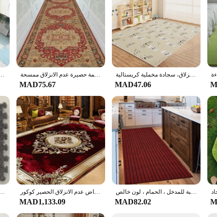
ontemporary square rug, crafted from robust polypropylene fibers that resist st
om, while the non-slip rubber backing provides a secure foundation, preventing
 to withstand the rigors of daily use.
allowing you to maintain its pristine condition without the hassle. The easy-to-
ning. Its lightweight and portable nature make it an ideal choice for both indoor
ed a practical solution for high-traffic areas, this rug is your go-to accessory.
سجادة غرفة المعيشة الكرتونية لغرفة الأطفال، سجادة أرضية ماصة عازلة للزحف، سجادة لعب منزلية غير قابلة للانزلاق، سجادة مخملية كريستالية
بوهو نمط غرفة المعيشة البساط الفارسي طويل الممر المدخل عداء السجاد المطبخ غرفة نوم منطقة البساط الكلمة حصيرة عدم الانزلاق ممسحة
16 قطعة 30x30 سنتيمتر أفخم لغز رغوة الكلمة حصيرة الإبداعية موضة السجاد ساحة المتشاب
MAD75.67
MAD47.06
M
 an excellent choice for vendors and suppliers looking to offer a high-quality pr
ge of users. Whether you're looking to stock up for your store or need a reliable
سجادة باب مخططة مانعة للإنزلاق ، سجادة مطبخ ، سجادة أرضية ، سهلة التنظيف ، مناسبة للمدخل ، الحمام ، لون خالص
رائع الرجعية الأوروبية السجاد غرفة المعيشة منطقة كبيرة الديكور أريكة منطقة السجاد لغرفة النوم مرحاض عدم الانزلاق الحصير كوكور
1-20 قطعة سجادة أطفال تلعب حصيرة مبطن سجادة أطفال غرفة المعيشة المطبخ غرفة نوم إيفا المطاط للطفل الطابق 30 سنتيمتر *
MAD1,133.09
MAD82.02
M