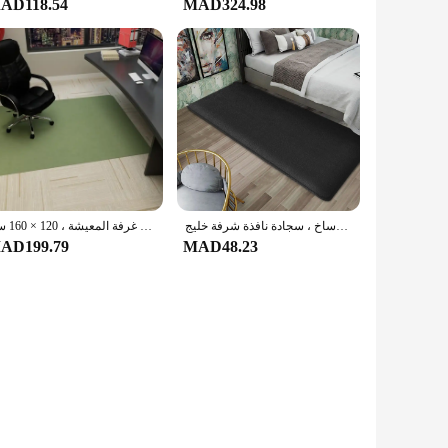
AD118.54
MAD324.98
بطانية سميكة لغرف النوم بجانب السرير ، فلانيل بسيط ، سجادة غرفة المعيشة المنزلية ، وسادة ماصة مقاومة للأوساخ ، سجادة نافذة شرفة خليج
حصيرة كرسي متدحرجة للمكتب مانعة للانزلاق ، سجادة كرسي دوار ، ألعاب الكمبيوتر ، غرفة النوم ، غرفة المعيشة ، 120 × 160 سم
AD199.79
MAD48.23