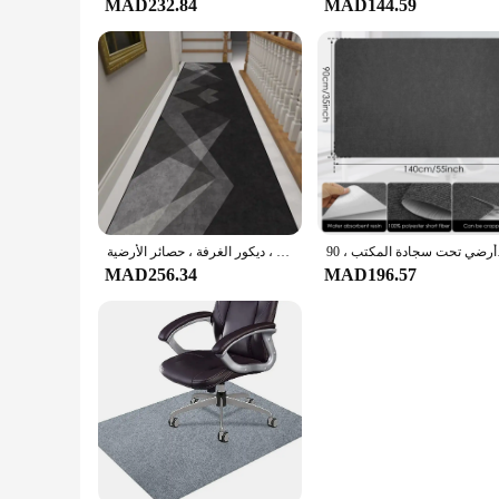
MAD232.84
MAD144.59
دة المكتب ، 90x140cm
سجادة ممر طويلة مانعة للإنزلاق قابلة للتخصيص ، منزل حديث ، سجادة درج قابلة للغسل ، ردهة الفندق ، عداء ممر ، ديكور الغرفة ، حصائر الأرضية
MAD256.34
MAD196.57