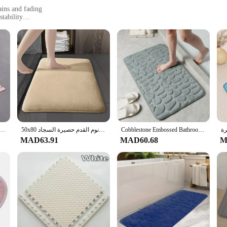
ains and fading
tability
th machine washing inside and out
and stylish bathroom mats
ion to your bathroom decor; it's a statement piece that stands out with its con
stand the rigors of daily use, resisting stains and fading over time. Its sleek 
stability underfoot.
 machine-washable feature. Whether you're dealing with spills or simply want t
Cobblestone Embossed Bathroom Bath Mat Non-slip Carpets In Wash Basin Bathtub Side Shower Room Floor Rug Doormat Memory Foam Pad
50x80 سنتيمتر المرجان المخملية بلون الكلمة حصيرة الحمام غرفة المعيشة المدخل ماصة للماء سجادة ضد الإنزلاق غرفة نوم القدم حصيرة السجاد
سجادة حمام غير قابلة للانزلاق، سجادة أرضية لغرفة الاستحمام قابلة للطي، سجادة أرضي
nce a breeze. The mat's design is not only practical but also stylish, making i
MAD63.91
MAD60.68
M
ece that can be used in various settings. Its lightweight and portable nature make
ing ensures that it maintains its pristine appearance, even in high-traffic areas.
ains clean and inviting.