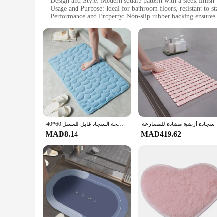
Design and Style: Modern square pattern with a sleek finish
Usage and Purpose: Ideal for bathroom floors, resistant to st
Performance and Property: Non-slip rubber backing ensures s
Parts and Accessories: Easy-to-clean design, suitable for bo
Applicable People: Suitable for households seeking durable 
Features:
|حصيرة أرضية مربعة بسيطة حديثة ، مقاومة للبقع والتلاشي ، دعامة مطاطية مانعة للانزلاق ، قابلة للغسل في الماكينة للداخل والخارج|Wholesale|Vendors|
**Durable and Stylish Design**
The Modern Square Bathroom Mat is not just a practical addit
from high-quality polypropylene, this mat is designed to with
setting, while the non-slip rubber backing ensures safety and 
**Effortless Maintenance**
Cleaning your bathroom has never been easier with this mat's
ة مضادة للمصارعة
40*60 سنتيمتر عدم الانزلاق السجاد حصوه تنقش الحمام حصيرة حوض الاستحمام الجانب الطابق البساط ماصة ممسحة السجاد قابل للغسل
for both inside and outside machine washing, making maintena
MAD8.14
MAD419.62
**Versatile and Practical**
This mat is not just a bathroom accessory; it's a versatile pi
hotels and guesthouses. The mat's resistance to stains and fad
choice for busy households, ensuring that your bathroom rem