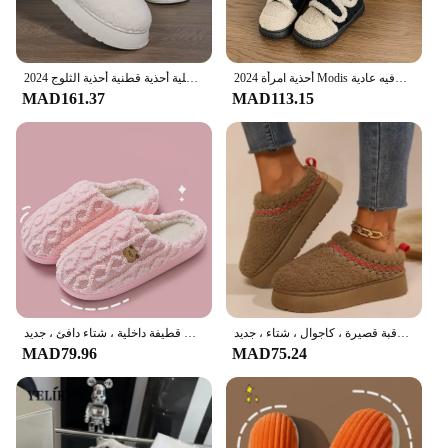
أحذية امرأة 2024 Modis أحذية رياضية نسائية غير رسمية المتسكعون قباقيب من الفرو منصة جديدة لطيف الشتاء الزواحف هوك وحلقة الترفيه عادية Wom
2024 شتاء دافئ شقة نِعال من الفراء النساء رقيق فروي المنزل الشرائح امرأة الراحة عدم الانزلاق ارضيات داخلية أحذية قطنية أحذية الثلوج
MAD161.37
MAD113.15
حذاء برقبة قطيفة نعل سميك للنساء ، حذاء قطني دافئ بنعل مسطح ، حذاء برقبة قصيرة ، كاجوال ، شتاء ، جديد ،
حذاء قطني نعل ناعم للنساء ، تصميم مخطط سادة ، نعال قطيفة داخلية ، شتاء دافئ ، جديد ،
MAD79.96
MAD75.24