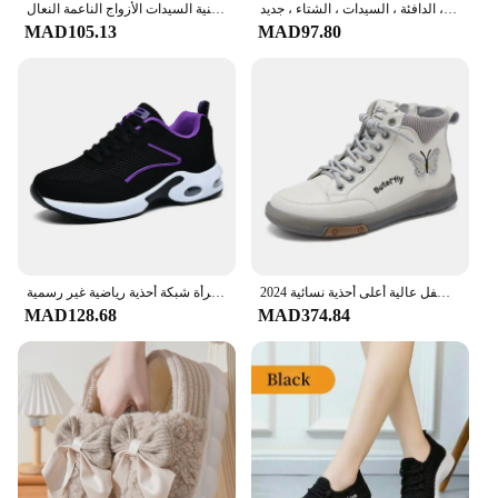
قصيرة أفخم جلد الغزال الكاحل أحذية للنساء ، تشيلسي الفراء ، الثلوج الأحذية ، أحذية غير رسمية ، المصارع الشقق ، الدافئة ، السيدات ، الشتاء ، جديد
النساء شتاء دافئ المنزل النعال الرجال داخلي خارج رشاقته الشرائح أفخم عالية الكعب الفراء أحذية قطنية السيدات الأزواج الناعمة النعال
MAD105.13
MAD97.80
2024 موضة النساء الأحذية جلد طبيعي الأبيض حذاء من الجلد الإناث أحذية رياضية كاجوال حجم كبير لينة أسفل عالية أعلى أحذية نسائية
النساء حذاء كاجوال شبكة تنفس أحذية مفلكنة امرأة الخريف موضة أحذية رياضية مريحة المرأة شبكة أحذية رياضية غير رسمية
MAD128.68
MAD374.84