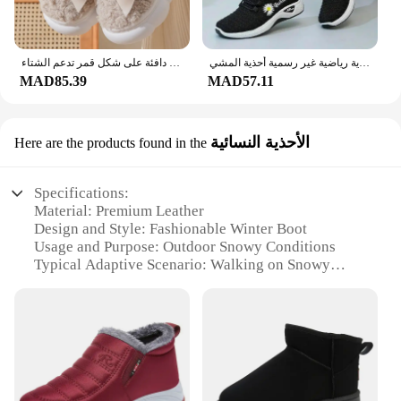
أحذية نسائية خريف نمط جديد صحيح يطير النسيج القديم بكين القماش أحذية ليتل ديزي المرأة أحذية رياضية غير رسمية أحذية المشي
شباشب قطنية بفيونكة أحذية قطنية جديدة للنساء للمنزل والخريف والشتاء ممسحة قطنية دافئة على شكل قمر تدعم الشتاء
MAD85.39
MAD57.11
الأحذية النسائية
Here are the products found in the
Specifications:
Material: Premium Leather
Design and Style: Fashionable Winter Boot
Usage and Purpose: Outdoor Snowy Conditions
Typical Adaptive Scenario: Walking on Snowy
Surfaces
Shape or Size or Weight or Quantity: Available in
Multiple Sizes
Performance and Property: Water-Resistant and
Insulated
Features: