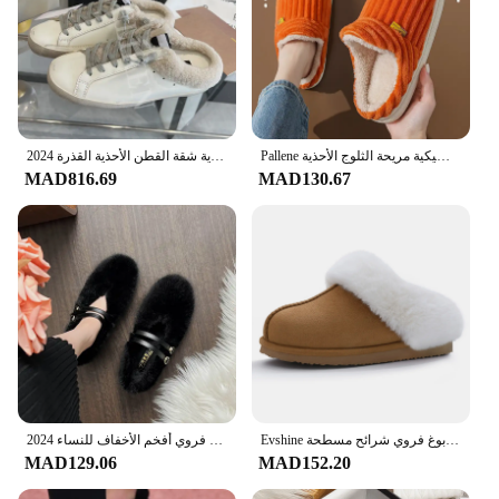
Pallene جديد شبشب رجالي دافئ سوبر لينة النساء الأحذية في الهواء الطلق أفخم الفراء بطانة أحذية المنزل الإناث الكلاسيكية مريحة الثلوج الأحذية
2024 امرأة الخريف الشتاء الاتجاه الرجعية نِعال من الفراء في الهواء الطلق كسول جلد طبيعي نصف الشرائح المرأة عادية شقة القطن الأحذية القذرة
MAD816.69
MAD130.67
Evshine شتاء دافئ رغوة الذاكرة النعال للنساء داخلي أفخم أحذية المنزل رقيق فو نِعال من الفراء دافئ الجلد المدبوغ فروي شرائح مسطحة
2024 جديد مصمم ماري جينس الفراء الشقق النساء الكاحل حزام مزدوج الشتاء حذاء كاجوال حجم كبير 43 فروي أفخم الأخفاف للنساء
MAD129.06
MAD152.20