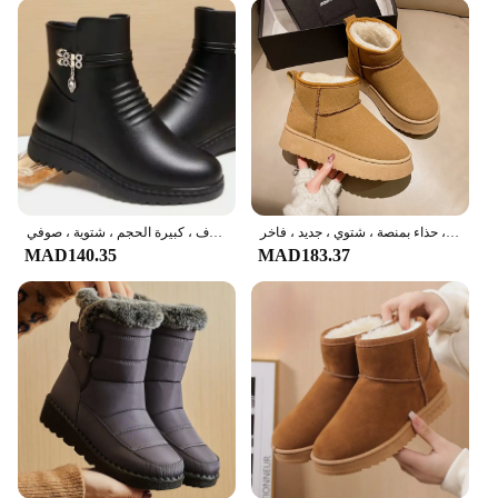
حذاء برقبة من الفرو المدبوغ للنساء ، حذاء قصير مخملي ، حذاء ثلج دافئ ، حذاء تشيلسي غير رسمي ، حذاء نسائي مسطح ، حذاء بمنصة ، شتوي ، جديد ، فاخر
أحذية ثلج من الجلد الطبيعي للنساء ، أحذية سميكة ، مبطنة بالصوف ، كبيرة الحجم ، شتوية ، صوفي
MAD140.35
MAD183.37