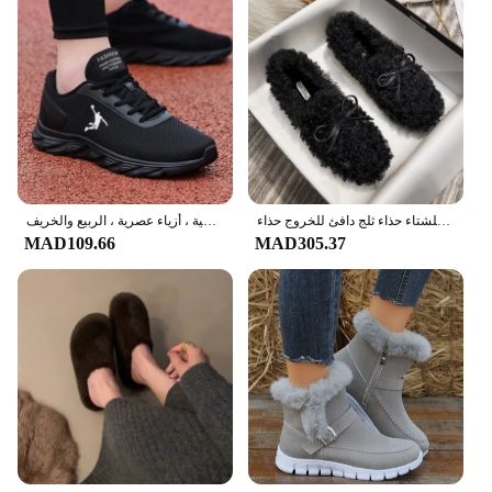
حذاء نسائي من القطن المحشو للشتاء حذاء ثلج دافئ للخروج حذاء Lefu بدون كعب حذاء من جلد الخراف بتصميم فراشة كبير 41
أحذية ركض للرجال خفيفة الوزن جيدة التهوية ، أحذية رياضية غير رسمية ، أزياء عصرية ، الربيع والخريف
MAD109.66
MAD305.37