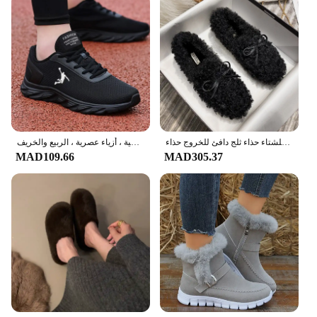
حذاء نسائي من القطن المحشو للشتاء حذاء ثلج دافئ للخروج حذاء Lefu بدون كعب حذاء من جلد الخراف بتصميم فراشة كبير 41
أحذية ركض للرجال خفيفة الوزن جيدة التهوية ، أحذية رياضية غير رسمية ، أزياء عصرية ، الربيع والخريف
MAD109.66
MAD305.37