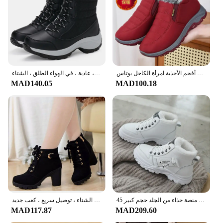
formal occasions. Their robust construction and
water-resistant properties make them a practical
choice for both urban and rural environments.
Whether you're heading to work, school, or
enjoying a day out in the snow, these boots are the
perfect companion for staying warm and looking
stylish.
الأحذية النسائية أحذية الشتاء 2024 النساء أحذية الثلوج مقاوم للماء الإناث الانزلاق على حذاء كاجوال أفخم الأحذية امرأة الكاحل بوتاس
مقاوم للماء عدم الانزلاق أحذية الكاحل للنساء ، منصة مكتنزة ، أحذية الثلوج الدافئة ، حجم كبير ، عادية ، في الهواء الطلق ، الشتاء
MAD140.05
MAD100.18
**Available for Wholesale and Vendors**
For retailers and vendors looking to stock up on
winter footwear, these boots are an excellent choice.
They are available in sets, making it easy to display
and sell. The boots are not only functional but also
offer a high-quality, fashionable option for
customers seeking winter boots that are both
practical and stylish.
الشتاء الثلوج الأحذية للنساء أحذية غير رسمية عالية الجودة الدافئة المرأة أحذية رياضية منصة حذاء من الجلد حجم كبير 45 Zapatillas De Mujer جديد
حذاء برقبة من الدانتيل الصناعي للنساء ، أحذية عالية ، أحذية للسيدات الأوروبي ، جودة عالية ، الربيع ، الشتاء ، توصيل سريع ، كعب جديد ،
MAD117.87
MAD209.60