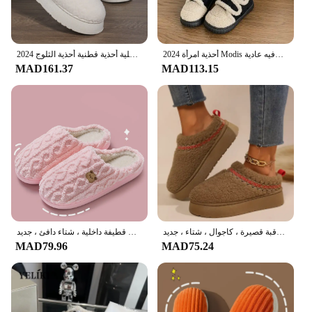
أحذية امرأة 2024 Modis أحذية رياضية نسائية غير رسمية المتسكعون قباقيب من الفرو منصة جديدة لطيف الشتاء الزواحف هوك وحلقة الترفيه عادية Wom
2024 شتاء دافئ شقة نِعال من الفراء النساء رقيق فروي المنزل الشرائح امرأة الراحة عدم الانزلاق ارضيات داخلية أحذية قطنية أحذية الثلوج
MAD161.37
MAD113.15
حذاء برقبة قطيفة نعل سميك للنساء ، حذاء قطني دافئ بنعل مسطح ، حذاء برقبة قصيرة ، كاجوال ، شتاء ، جديد ،
حذاء قطني نعل ناعم للنساء ، تصميم مخطط سادة ، نعال قطيفة داخلية ، شتاء دافئ ، جديد ،
MAD79.96
MAD75.24