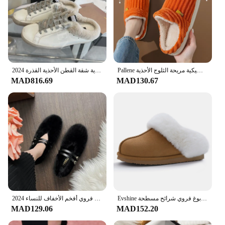
Pallene جديد شبشب رجالي دافئ سوبر لينة النساء الأحذية في الهواء الطلق أفخم الفراء بطانة أحذية المنزل الإناث الكلاسيكية مريحة الثلوج الأحذية
2024 امرأة الخريف الشتاء الاتجاه الرجعية نِعال من الفراء في الهواء الطلق كسول جلد طبيعي نصف الشرائح المرأة عادية شقة القطن الأحذية القذرة
MAD816.69
MAD130.67
Evshine شتاء دافئ رغوة الذاكرة النعال للنساء داخلي أفخم أحذية المنزل رقيق فو نِعال من الفراء دافئ الجلد المدبوغ فروي شرائح مسطحة
2024 جديد مصمم ماري جينس الفراء الشقق النساء الكاحل حزام مزدوج الشتاء حذاء كاجوال حجم كبير 43 فروي أفخم الأخفاف للنساء
MAD129.06
MAD152.20