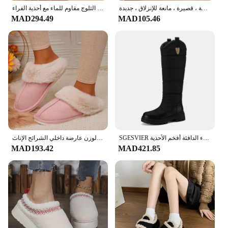
أحذية نسائية شتوية للثلج ، أحذية قطنية ، بالإضافة إلى الصوف ، سميكة ، دافئة ، مسطحة ، قصيرة ، مانعة للإنزلاق ، جديدة ،
الأحذية النسائية موضة 2024 أحذية الشتاء للمرأة أحذية الشتاء الكاحل كعوب منخفضة بوتاس موهير أحذية الثلوج مقاوم للماء مع أحذية الفراء
MAD294.49
MAD105.46
SGESVIER حجم كبير 44 النساء الدافئة الفراء الركبة عالية الثلوج الأحذية جولة تو أبيض أسود أسفل حزب سيدة منصة الشتاء الدافئة أفخم الأحذية
مغلق اصبع القدم الدافئة نعال من القطن النساء فو الفراء رشاقته أفخم الشتاء المنزل أحذية امرأة خفيفة الوزن عارضة داخلي الشرائح الإناث
MAD193.42
MAD421.85