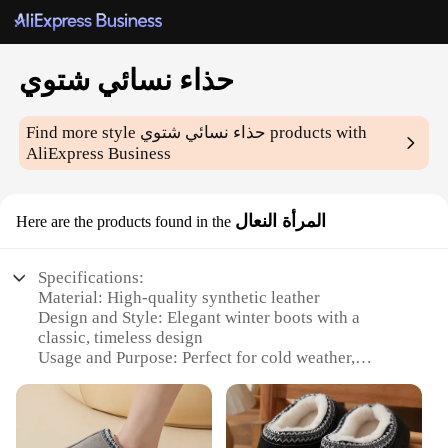
حذاء نسائي شتوي
products with
حذاء نسائي شتوي
Find more style
AliExpress Business
المرأة النعال
Here are the products found in the
Specifications:
Material: High-quality synthetic leather
Design and Style: Elegant winter boots with a
classic, timeless design
Usage and Purpose: Perfect for cold weather,
providing warmth and comfort
Typical Adaptive Scenario: Ideal for snowy or icy
conditions
Shape or Size or Weight or Quantity: Available in a