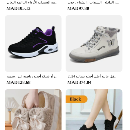
قصيرة أفخم جلد الغزال الكاحل أحذية للنساء ، تشيلسي الفراء ، الثلوج الأحذية ، أحذية غير رسمية ، المصارع الشقق ، الدافئة ، السيدات ، الشتاء ، جديد
النساء شتاء دافئ المنزل النعال الرجال داخلي خارج رشاقته الشرائح أفخم عالية الكعب الفراء أحذية قطنية السيدات الأزواج الناعمة النعال
MAD105.13
MAD97.80
2024 موضة النساء الأحذية جلد طبيعي الأبيض حذاء من الجلد الإناث أحذية رياضية كاجوال حجم كبير لينة أسفل عالية أعلى أحذية نسائية
النساء حذاء كاجوال شبكة تنفس أحذية مفلكنة امرأة الخريف موضة أحذية رياضية مريحة المرأة شبكة أحذية رياضية غير رسمية
MAD128.68
MAD374.84