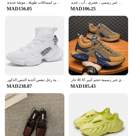
أحذية رياضية متعددة الاستخدامات للرجال ، ارتفاع متزايد ، ركض غير رسمي ، عصري ، أب ، جديد
أحذية ركض جيدة التهوية للرجال ، أحذية رياضية كاجوال للركض ، رياضات ترفيهية خارجية ، أحذية بدون كعب للمشي لمسافات طويلة ، موضة جديدة
MAD156.05
MAD106.25
حذاء رجالي منصة الذكور أحذية رياضية 2024 جديد أحذية مفلكنة للرجال احذية الجري غير رسمية حجم كبير 45 46 حار Sapatos Masculinos
حجم كبير 46 أحذية رجالي في الهواء الطلق حذاء كاجوال الرجال النساء الصيف الرجال ماركة أحذية أحذية رياضية رجل تنفس أحذية التنس الذكور
MAD238.87
MAD105.43