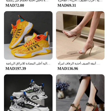
حجر الراين وأشار اصبع القدم مضخات للنساء ، مثير الكعب العالي ، أحذية الزفاف الأنيقة ، أحذية الزفاف البلاستيكية ، حزب الصيف ، الأزياء ، الفاخرة
حجم كبير 36-51 الرجال خارج النعال الصيف صنادل شاطئ نعل سميك عدم الانزلاق الشرائح الشرائح الموضة داخلي أحذية الحمام غير رسمية
MAD72.00
MAD69.31
الفاخرة حجر الراين أشار تو النساء مضخات أحذية الزفاف موضة بولي كلوريد الفينيل مثير عالية الكعب أنيقة الصيف أحذية الزفاف امرأة
أحذية كرة السلة للرجال 2021 الصيف ويب الوجه تنفس طالب الجري لينة أسفل أحذية الكرة أحذية عالية أعلى المضادة للانزلاق الرياضة Sh
MAD197.39
MAD136.96