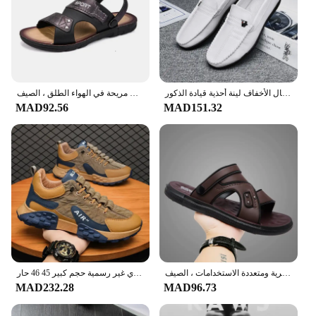
موضة جلد الرجال حذاء كاجوال الانزلاق على المتسكعون الرسمي الإيطالي العلامة التجارية الفاخرة مريحة الرجال الأخفاف لينة أحذية قيادة الذكور
شبشب شاطئ بني روماني كلاسيكي للرجال ، صنادل كاجوال ، أحذية مشي مريحة في الهواء الطلق ، الصيف
MAD92.56
MAD151.32
صنادل مريحة تسمح بمرور الهواء للرجال ، صنادل ناعمة كاجوال ، أحذية شاطئ عصرية ومتعددة الاستخدامات ، الصيف
حذاء رجالي منصة الذكور أحذية رياضية 2024/ جديد أحذية مفلكنة للرجال احذية الجري غير رسمية حجم كبير 45 46 حار Sapatos Masculinos
MAD232.28
MAD96.73