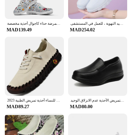
حذاء ممرض أبيض نعل سميك أصلي للنساء ، نعل ناعم ، خفيف الوزن ، كاجوال وجيد التهوية ، للعمل في المستشفى
الأبيض الإسعاف المعدات الطبية أحذية رياضية الإسعافات الأولية الطباعة الصيف تنفس شبكة أحذية رياضية ممرضة حذاء كاجوال أحذية مخصصة
MAD139.49
MAD254.02
المرأة المتسكعون لينة أحذية مشي غير رسمية ممرضة العمل الشقق تنفس مريحة التمريض الأحذية عدم الانزلاق الوحيد
2023 المرأة حذاء مسطح جديد العظام المتسكعون امرأة الأخفاف مخيط الانزلاق على الباليه الشقق للنساء أحذية تمريض الطبية
MAD89.27
MAD80.00