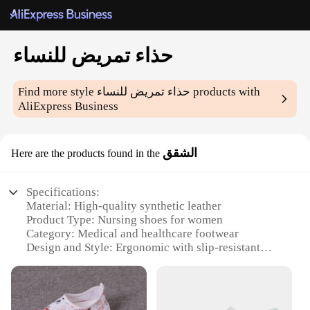
حذاء تمريض للنساء
products with
حذاء تمريض للنساء
Find more style
AliExpress Business
الشقق
Here are the products found in the
Specifications:
Material: High-quality synthetic leather
Product Type: Nursing shoes for women
Category: Medical and healthcare footwear
Design and Style: Ergonomic with slip-resistant
soles
Usage and Purpose: Designed for nurses and
healthcare professionals
Performance and Property: Durable, lightweight,