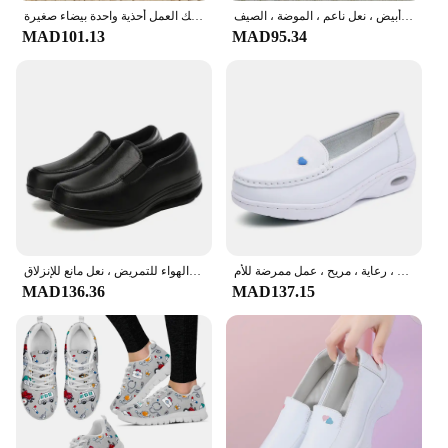
أحذية رياضية مسطحة مريحة مانعة للإنزلاق للنساء ، أحذية ممرضة غير رسمية ، كعب إسفيني أبيض ، نعل ناعم ، الموضة ، الصيف
الخريف أحذية ممرضة النساء مريحة لينة وحيد تنفس عدم الانزلاق كعب مسطح نعل سميك العمل أحذية واحدة بيضاء صغيرة
MAD101.13
MAD95.34
حذاء جلد مسطح للنساء ، كعب إسفيني أبيض كاجوال ، نعل ناعم ، مانع للإنزلاق ، رعاية ، مريح ، عمل ممرضة للأم
حذاء مشي كاجوال ناعم للنساء ، مسطح لعمل الممرضات ، حذاء بدون كعب مريح يسمح بمرور الهواء للتمريض ، نعل مانع للإنزلاق
MAD136.36
MAD137.15