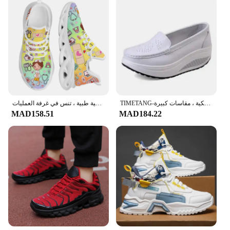
TIMETANG-حذاء نسائي بنعل سميك من الجلد ، أحذية صيفية ، أحذية عمل ، جلد ، فتحات شبكية ، مقاسات كبيرة ، C202
أحذية ممرضة مانعة الانزلاق للنساء والفتيات ، أحذية رياضية للعمل في المستشفيات ، أحذية جراحية طبية ، تنس في غرفة العمليات
MAD158.51
MAD184.22