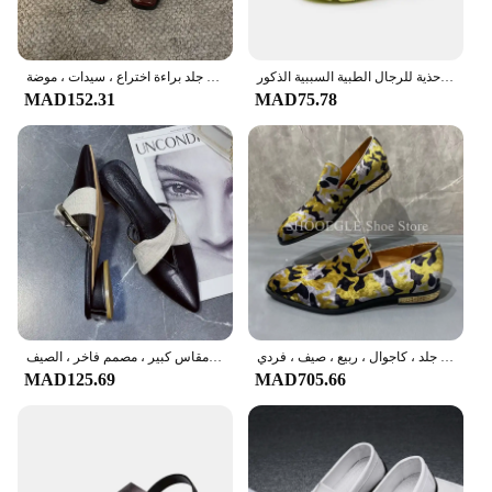
الرجال قباقيب الصنادل مع ثقب كهف الانزلاق على مصمم في الهواء الطلق شاطئ النعال رغوة تشغيل الصيف أحذية للرجال الطبية السببية الذكور
صنادل كعب بتصميم صيفي للنساء ، أحذية برباط ضيق ، فستان ، ملابس خارجية ، جلد براءة اختراع ، سيدات ، موضة ،
MAD152.31
MAD75.78
حذاء رجالي بدون كعب من جلد الغزال بطباعة فهد ، أحذية مكتب ترفيهية ، فستان عمل ، أحذية زفاف ، جلد ، كاجوال ، ربيع ، صيف ، فردي
صندل نسائي بإصبع مدبب ، كعب عالي ، نعال أنيقة ، خيارات مقاس كبير ، مصمم فاخر ، الصيف ،
MAD125.69
MAD705.66