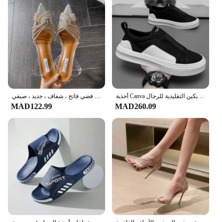
أحذية Canva الرجالية الصيفية القابلة للتنفس كاجوال متعددة الاستخدامات من الخلف سهلة الارتداء أحذية مسطحة أحذية قماش بكين التقليدية للرجال
صندل مدبب بكعب عالي للنساء ، حذاء مثير كلاسيكي ، ماس كريستالي ، فم فضي فاتح ، شفاف ، جديد ، صيفي ،
MAD122.99
MAD260.09