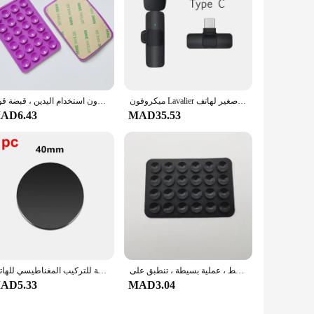
ميكروفون Lavalier لاسلكي محمول لتسجيل الصوت والفيديو، ميكروفون صغير لهاتف iPhone Android، بث مباشر للألعاب، ميكروفون للهاتف
حامل هاتف خلوي لاصق من السيليكون ، حامل هاتف شفط ، مانع للانزلاق ، لاصق بدون استخدام اليدين ، قبضة قوية
AD6.43
MAD35.53
ملصقات الهاتف المحمول ذاتية اللصق ، كوب شفط ، عملية بسيطة ، تنطبق على iPad ، 24 جهاز هاتف واتصال
لوحة معدنية لحامل الهاتف المغناطيسي للسيارة، لوحة هاتف بديلة لاصقة قوية عالمية مناسبة للتركيب المغناطيسي للهاتف
AD5.33
MAD3.04