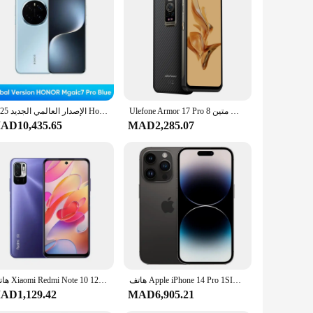
e in a variety of colors, ensuring that there's a model to
y use while maintaining their aesthetic appeal.
friends and colleagues through calls, texts, and multimedia
sures that you can stay powered up throughout the day.
g lifestyle.
Ulefone Armor 17 Pro هاتف متين 8GB + 256GB 6.58 بوصة Android12 للرؤية الليلية كاميرا 108MP Helio G99 4G الإصدار العالمي للهاتف الذكي
2025 الإصدار العالمي الجديد Honor Magic7 Pro 5G هاتف ذكي Snapdragon 8 Elite 6.8 "120HZ شاشة OLED 100W شحن سريع كاميرا 200MP
AD10,435.65
MAD2,285.07
iendly interface and intuitive navigation make it easy to
 stock up on reliable devices for their employees or for
evice that's designed to keep up with your dynamic lifestyle.
هاتف Apple iPhone 14 Pro 1SIM + 1eSIM 128/256GB ROM 6GB RAM 6.1 "Super Retina OLED Face ID NFC A15 5G 95% هاتف محمول أصلي جديد
هاتف Xiaomi Redmi Note 10 128GB 256GB 5G الذكي 7nm الأبعاد 700 6.5 بوصة عرض كاميرا 48MP 5000mAh الهواتف المحمولة ROM العالمي
AD1,129.42
MAD6,905.21