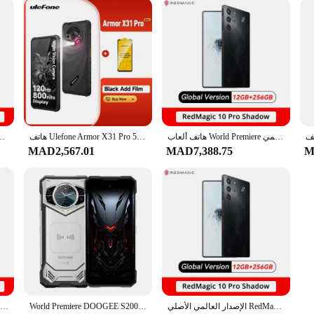
هاتف ألعاب World Premiere الإصدار العالمي RedMagic 10 Pro 5G مقاس 6.853 بوصة Snapdragon 8 Elite 7050mAh 80W Charge 50MP NFC
هاتف Ulefone Armor X31 Pro 5G متين 8GB + 256GB 6.56 بوصة أندرويد 14 MediaTek Dimensity 6300 كاميرا ليلية 64MP NFC هاتف ذكي
اله-Ultra 6.8 "120 هرتز TFT شاشة الكريستال السائل كاميرا 108MP بطارية 5800 مللي أمبير
MAD2,567.01
MAD7,388.75
M
الإصدار العالمي الأصلي RedMagic 10 Pro 5G هاتف الألعاب 6.853 "Snapdragon 8 Elite 7050mAh 80W Charge 50MP NFC
World Premiere DOOGEE S200 5G هاتف متين 6.72 بوصة 120 هرتز عرض 12 جيجابايت رام 256 جيجابايت روم 100 ميجابكسل AI كاميرا رئيسية 10100 مللي أمبير أندرويد 14 NFC
الإصدار العالمي HONOR X9c هاتف محمول ذكي 5G 108MP كاميرا الأبعاد 7025-Ultra 6.8 "120 هرتز TFT شاشة LCD بطارية 5800 مللي أمبير في الساعة