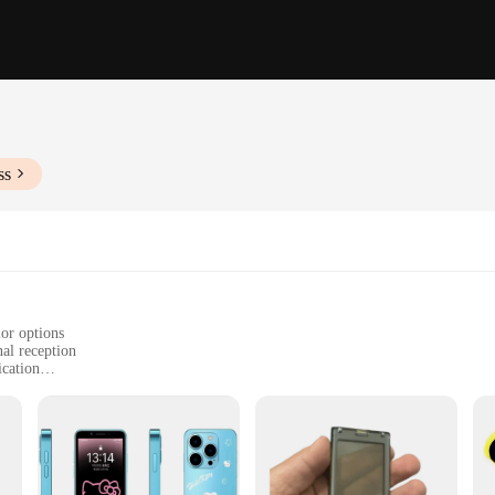
ss
lor options
al reception
ication
, with multiple sets available for sale
endors
areas with weak reception. Whether you're a busy professional or a wholesale v