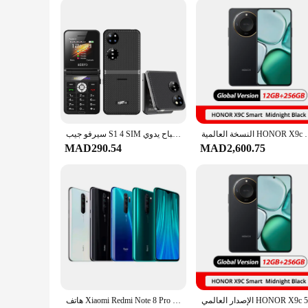
النسخة العالمية HONOR X9c الذكية 5G اتف المحمول الأبعاد 7025
سيرفو جيب S1 4 SIM الاستعداد الوجه الهاتف المحمول 2.4 "عرض ماجيك تسجيل المكالمات الصوتية مصباح يدوي MP3 سرعة الطلب أضعاف الهاتف المحمول
MAD290.54
MAD2,600.75
هاتف Xiaomi Redmi Note 8 Pro المحمول كامل netcom أندرويد النسخة العالمية الهاتف الخليوي المستخدم