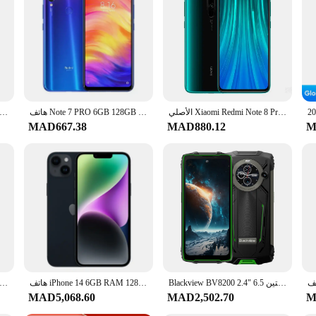
 exceptional durability and a premium feel. The sleek, modern design is availabl
he go or a casual user, these phones are designed to withstand the rigors of dail
s deliver high-speed processing and seamless connectivity. Stay connected with 
ture life's moments in stunning clarity, while the long-lasting battery life en
 productivity apps, these phones are engineered to keep up with your demandin
الأصلي Xiaomi Redmi Note 8 Pro 6GB 8GB/128GB 4G الهاتف الذكي NFC أندرويد الهواتف المحمولة هاتف محمول ثنائي الشريحة الهاتف المحمول ROM العالمي
هاتف Note 7 PRO 6GB 128GB Xiaomi Redmi الأصلي الذكي Snapdragon 660AIE هاتف محمول يعمل بنظام الأندرويد 48.0MP + 5.0MP كاميرا خلفية هاتف محمول
الهوات Xiaomi Redmi 7 الأصلية 4GB 64GB الإصدار العالمي Google Play Android الهاتف الخليوي بصمة الإصبع هدية مجانية
MAD667.38
MAD880.12
M
e, these mobile phones are versatile enough to meet all your needs. The user-fr
and vendor options available, these phones are perfect for businesses looking to
le. With these phones, you can trust that you're getting a reliable and stylish d
Blackview BV8200 هاتف متين 6.5 "2.4K 120 هرتز عرض MTK Helio G100الهاتف الذكي 12GB 256GB 45W شاحن الهاتف المحمول أندرويد 14 NFC
هاتف iPhone 14 6GB RAM غير مقفول 128GB 256GB ROM 6.1 "الأصلي Super Retina OLED Face ID NFC A15 5G iPhone14
ne 12 Pro 6G RAM 128GB 256GB ROM الذكي 6.1 "OLED Face ID NFC IOS 5G الأصلي iPhone 12pro الهاتف المحمول
MAD5,068.60
MAD2,502.70
M