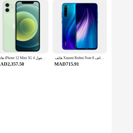
هاتف Xiaomi Redmi Note 8 الذكي الثابت العالمي مع حافظة هاتف أصلية لهاتف Android بطارية 4000 مللي أمبير في الساعة رباعية Cmaera
هاتف iPhone 12 Mini 5G أصلي غير مقفول 4GB 64/128/256GB IOS A14 5.4 بوصة هاتف محمول مزدوج 12MP iphone12mini
AD2,357.50
MAD715.91