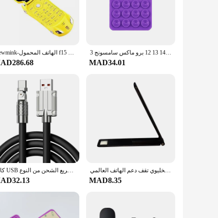
he compact and lightweight design makes them easy to carry,
3 قطعة حر اليدين سيليكون شفط جراب هاتف لاصق قوي حامل آيفون 15 14 13 12 برو ماكس سامسونج S24 S23 الغطاء الخلفي
Newmink-الهاتف المحمول f15 مع زر الوجه لأعلى ، للأطفال ، الكرتون ، الجري ، الطالب
AD286.68
MAD34.01
e phones are the perfect choice. With their versatility and
المغناطيسي رقيقة جدا طوي حامل هاتف المحمول قوس سبائك معدنية سطح المكتب الهاتف الخليوي تقف دعم الهاتف العالمي
كابل USB سريع الشحن من النوع C ، شاحن ، دوران 180 درجة ، مرفق ، لعبة ، شاومي ، ريدمي ، شرف ، هاتف ، 7A ، 120 واط
AD32.13
MAD8.35