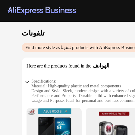
تلفونات
Find more style
تلفونات
products with AliExpress Busine
الهواتف
Here are the products found in the
Specifications:
Material: High-quality plastic and metal components
Design and Style: Sleek, modern design with a variety of co
Performance and Property: Durable build with enhanced sign
Usage and Purpose: Ideal for personal and business commun
Shape or Size or Weight or Quantity: Compact and lightweight
Applicable People: Suitable for individuals and wholesale v
Features:
**Enhanced Connectivity and Durability**
Crafted with a blend of high-quality plastic and metal, these تلفونات offer not just style but also durability. The robust construction ensures that your device withstands the rigors of daily use, while the
enhanced signal reception means you stay connected even in 