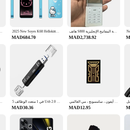
 sale, you can choose the one that best suits your personal or business needs. T
 "هاتف متين 64MP كاميرا ليلية أندرويد 14 هاتف ذكي 6200mAh هاتف محمول LED
2025 New Soyes K68 Hellokitty Phone Cartoon Cute Children'S Mini Phone Children'S Gift Backup Phone Cute Phone Mini Phone Girl B
هاتف S800 شفاف غير علامة تجارية جديدة، شاشة واضحة، صوت واضح، جميع الوظائف عادية، يمكن استخدامها مع لوحة المفاتيح الإنجليزية
MAD684.70
MAD2,738.92
M
device to keep you connected or a wholesale vendor looking for sets to sell, thes
art of your communication arsenal.
ملصق تعزيز إشارة الهاتف المحمول ، مكبر للصوت إشارة ، الداعم المحمول آيفون ، سامسونج ، مي العالمي Signa ، SP18
5 في 1 متعدد الوظائف Usb 2.0 نوع C/Usb/المصغّر Usb/Tf/SD قارئ بطاقات الذاكرة OTG محوّل قارئ البطاقات ملحقات الهاتف المحمول
قارئ بط C مايكرو TF SD USB قارئ بطاقة محول الكمبيوتر المحمول اللوحي ملحقات الهاتف
MAD30.36
MAD12.95
M