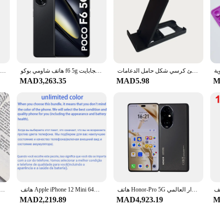
عالمي قابل للتعديل حامل هاتف المحمول آيفون 11 12 زائد لسامسونج لهواوي ل شاومي شاطئ كرسي شكل حامل الدعامات
هاتف شاومي بوكو f6 5g المحمول الإصدار العالمي ، 8 جيجابايت/جيجابايت ، 12 جيجابايت/جيجابايت/جيجابايت ، nfc
هاتف ذكي S25 ، أندرويد 14 عالي الدقة بشاشة بوصة ، سنابدراجون 8 gen3 ، 10 أنوية ، ثنائي الشريحة ، آيفون ، فتح الهاتف ، جديد
MAD3,263.35
MAD5.98
M
هاتف Honor-Pro 5G الذكي ، الإصدار العالمي ، dragon 8 Gen 3 ، snapro "، شاشة snapro Hz ، بطارية mAh ، شحن سريع ، NFC
هاتف Apple iPhone 12 Mini 64GB 128GB 256GB ROM 4GB RAM 5.4 بوصة أصلي OLED A14 معرف الوجه NFC أصلي 5G 98% هاتف محمول جديد غير مقفول
حامل حلقة إصبع تلسكوبي محمول ، قوس حزام ديي ، حامل سيليكون عالمي 
MAD2,219.89
MAD4,923.19
M