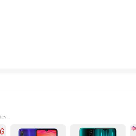
lors
rtainment, and productivity
amera capabilities, and long-lasting battery life
 as charger, earphones, and user manual