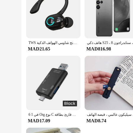
TWS سماعات لاسلكية الرياضة سماعات بلوتوث 5.2 سماعات يدوي سماعة مع هيئة التصنيع العسكري آيفون سامسونج شاومي الهواتف الذكية
MAD21.65
MAD816.98
، قبضة الهاتف
6 في 1 Otg نوع C قارئ بطاقة Usb 2.0 TF ميركو SD الذاكرة الذكية فلاش حملة محول مايكرو ملحقات الهاتف المحمول
MAD17.09
MAD8.74