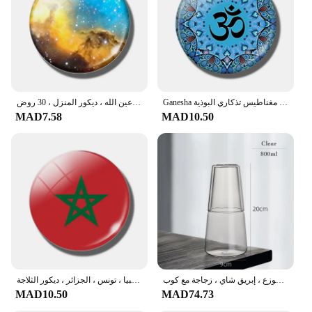
Ganesha الثلاجة مغناطيس تذكاري البوذية Sakyamuni الهندي الله شيفا اليوغا Om 30 مللي متر الزجاج كابوشون المغناطيسي الثلاجة ملصقات
ملصقات مغناطيسية للثلاجة من الزجاج المستدير كابوشون ، مغناطيس صديق ثلاثي الأبعاد ، هدية استكشاف كونية لسديم عين الله ، ديكور المنزل ، 30 روض
MAD7.58
MAD10.50
برطمان زجاجي شفاف مقاوم للحرارة للحليب ، قهوة مثلجة ، برطمانات عصير ماء ، إبريق ثلاجة موزع ، إبريق شاي ، زجاجة مع كوب
مغناطيس الثلاجة 30 مللي متر بعلم المغرب ، مغناطيس ثلاجة زجاجي ، شمال أفريقيا ، مصر ، السودان ، ليبيا ، تونس ، الجزائر ، ديكور الثلاجة
MAD10.50
MAD74.73