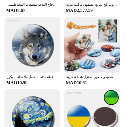
اوكسكوب زجاجي فوري فروستر ، كوب ثلج سريع الصقيع ، ماكينة تبريد ، CO2 زجاجي بارد ، مبرد لنبيذ البيرة والويسكي
جنوب شرق آسيا العلم مغناطيس الثلاجة بروناي ماليزيا الفلبين سنغافورة تايلاند 30 مللي متر الزجاج الثلاجة ملصقات المغناطيسي
MAD8.67
MAD2,577.59
مخصص صور مغناطيس الثلاجة زجاج قبة ملصقات تخصيص ديكور المنزل هدية تذكارية
مغناطيس الثلاجة 30 مللي متر ، ملصق زجاجي مغناطيسي ، حيوان كرتوني ، نمر ، طاووس ، قطة ، ذئب ، حامل ملاحظة ، ديكور
MAD10.50
MAD10.61