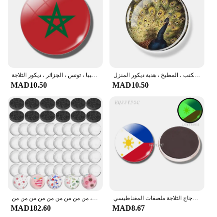
مغناطيس الثلاجة بريش الطاووس ، يتباهى بمغناطيس قبة الزجاج الذيل ، ملصقات الثلاجة ، المكتب ، المطبخ ، هدية ديكور المنزل
مغناطيس الثلاجة 30 مللي متر بعلم المغرب ، مغناطيس ثلاجة زجاجي ، شمال أفريقيا ، مصر ، السودان ، ليبيا ، تونس ، الجزائر ، ديكور الثلاجة
MAD10.50
MAD10.50
جنوب شرق آسيا العلم مغناطيس الثلاجة بروناي ماليزيا الفلبين سنغافورة تايلاند 30 مللي متر الزجاج الثلاجة ملصقات المغناطيسي
مغناطيس حرفي داعم لاصق ، كابوشون من الزجاج الشفاف ، ملصق ثلاجة تصنعه بنفسك ، شفاف ، سهل الاستخدام ، من من من من من من من من من
MAD182.60
MAD8.67