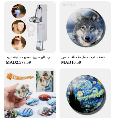
مغناطيس الثلاجة 30 مللي متر ، ملصق زجاجي مغناطيسي ، حيوان كرتوني ، نمر ، طاووس ، قطة ، ذئب ، حامل ملاحظة ، ديكور
اوكسكوب زجاجي فوري فروستر ، كوب ثلج سريع الصقيع ، ماكينة تبريد ، CO2 زجاجي بارد ، مبرد لنبيذ البيرة والويسكي
MAD2,577.59
MAD10.50