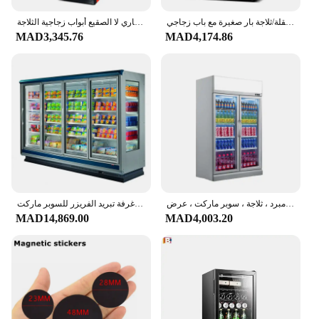
ثلاجة 62 لتر/95 لتر، أجهزة منزلية، فريزر صغير الحجم/ثلاجة منزلية متنقلة/ثلاجة بار صغيرة مع باب زجاجي
عرض المشروبات خزانة المبردة تستقيم المبرد التجاري لا الصقيع أبواب زجاجية الثلاجة
MAD3,345.76
MAD4,174.86
فريزر بفتحة صدر عميقة مخصص بباب زجاجي ، عرض وجبات سريعة الشيلر ، مبرد ، ثلاجة ، سوبر ماركت ، عرض
عرض السوبر ماركت معدات التبريد عرض برودة باب زجاجي المشي في غرفة تبريد الفريزر للسوبر ماركت
MAD14,869.00
MAD4,003.20