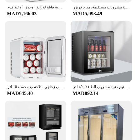
باب زجاجي واحد تجاري، عرض عمودي، ثلاجة مشروبات مستقيمة، مبرد فريزر
ثلاجة بباب قابل للعكس ، فريزر ببابين ، مبرد ببابين ، أرفف زجاجية قابلة للإزالة ، وحدة ، أوعية قدم
MAD7,166.03
MAD5,993.49
عرض باب زجاجي خالي من الصقيع ، ثلاجة صغيرة للفندق وغرفة النوم ، نبيذ مشروب الطاقة ، 40 لتر
ثلاجة درج صغير مع مجمد ، وحدة رفوف قابلة للتعديل لثلاجة السيارة ، باب زجاجي ، ثلاجة مع مجمد ، 10 لتر
MAD645.40
MAD892.14