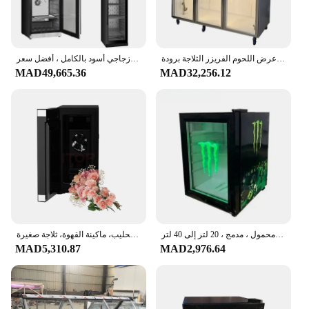
حار بيع رخيصة مخصصة متجر الجزار باب زجاجي تجاري معلق عرض اللحوم الفريزر الثلاجة برودة
ثلاجة بالشيخوخة الجافة للبار الرطب ، ثلاجة بعمر جاف ، آلة تجفيف ، باب زجاجي أسود بالكامل ، أفضل سعر
MAD49,665.36
MAD32,256.12
مبرد صغير للثلاجة التجارية ، ثلاجة صغيرة للمشروبات الباردة والنبيذ الطاقة ، سوبر ماركت رخيص ، زجاج ، أسود ، محمول ، مدمج ، 20 لتر إلى 40 لتر
ثلاجة طاولة القهوة الصغيرة، ثلاجة زجاجية أمامية صغيرة، مبرد الحليب، ماكينة القهوة، ثلاجة صغيرة
MAD5,310.87
MAD2,976.64