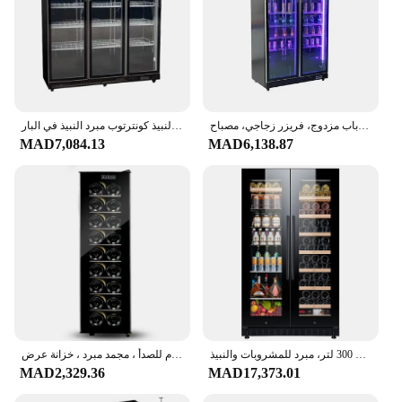
خزانة مشروبات ثلاجة تستقيم تجارية، باب مزدوج، فريزر زجاجي، مصباح LED، خزانة عرض بيبسي كولا، ثلاجة
رائجة البيع الثلاجة التجارية باب زجاجي مبردات مشروبات النبيذ كونترتوب مبرد النبيذ في البار
MAD7,084.13
MAD6,138.87
ثلاجة منزلية لباب زجاجي مزدوج سعة 300 لتر، مبرد للمشروبات والنبيذ
مبرد نبيذ إلكتروني منزلي بدرجة حرارة ثابتة ، رف من الفولاذ المقاوم للصدأ ، مجمد مبرد ، خزانة عرض
MAD2,329.36
MAD17,373.01