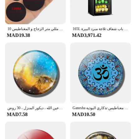
165L خزانة مشروبات مبرد نبيذ قائم بذاته ثلاجة باب زجاجي ثلاجات باب شفاف ثلاجة مبرد البيرة
10 قطعة الزجاج الشفاف و ملصقات المغناطيسي مغناطيس الثلاجة اليدوية يعمل 25 مللي متر/30 مللي متر/40 مللي متر/50 مللي متر الزجاج و المغناطيس Craft بها بنفسك الحرفية ديكور
MAD19.38
MAD3,971.42
Ganesha الثلاجة مغناطيس تذكاري البوذية Sakyamuni الهندي الله شيفا اليوغا Om 30 مللي متر الزجاج كابوشون المغناطيسي الثلاجة ملصقات
ملصقات مغناطيسية للثلاجة من الزجاج المستدير كابوشون ، مغناطيس صديق ثلاثي الأبعاد ، هدية استكشاف كونية لسديم عين الله ، ديكور المنزل ، 30 روض
MAD7.58
MAD10.50