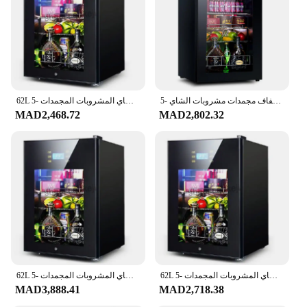
Parts and Accessories: Comes with Secure Lids for
Optimal Sealing
Features:
|Wholesale|Vendors|
**Elegant Design and Functionality**
ثلاجة تخزين بارد 95 لتر ثلاجات النبيذ باب زجاجي شفاف مجمدات مشروبات الشاي -5to10 درجة مئوية خزانة عينة الطعام
62L ثلاجة التخزين البارد ثلاجات النبيذ باب زجاجي شفاف الشاي المشروبات المجمدات -5to10 درجة مئوية خزانة عينة الغذاء
The براد زجاج شفاف, or transparent wine cooler, is
MAD2,468.72
MAD2,802.32
a testament to both form and function. Its sleek,
transparent design not only adds a touch of
elegance to any wine cellar or kitchen countertop
but also allows for easy identification of the wine's
contents. The cooler's design is perfect for those
who appreciate the beauty of their wine collection
while maintaining its freshness and quality.
**Versatile and Durable**
This transparent wine cooler is not just about
aesthetics; it's also designed for practicality. Its
versatile shape and size make it suitable for a
62L ثلاجة التخزين البارد ثلاجات النبيذ باب زجاجي شفاف الشاي المشروبات المجمدات -5to10 درجة مئوية خزانة عينة الغذاء
62L ثلاجة التخزين البارد ثلاجات النبيذ باب زجاجي شفاف الشاي المشروبات المجمدات -5to10 درجة مئوية خزانة عينة الغذاء
variety of wine bottle sizes, ensuring that your
MAD3,888.41
MAD2,718.38
collection is displayed and preserved in the best