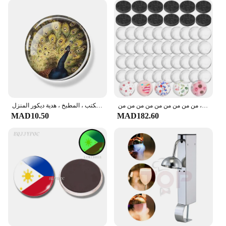
مغناطيس حرفي داعم لاصق ، كابوشون من الزجاج الشفاف ، ملصق ثلاجة تصنعه بنفسك ، شفاف ، سهل الاستخدام ، من من من من من من من من من
مغناطيس الثلاجة بريش الطاووس ، يتباهى بمغناطيس قبة الزجاج الذيل ، ملصقات الثلاجة ، المكتب ، المطبخ ، هدية ديكور المنزل
MAD10.50
MAD182.60