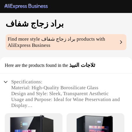
براد زجاج شفاف
products with
براد زجاج شفاف
Find more style
AliExpress Business
ثلاجات النبيذ
Here are the products found in the
Specifications:
Material: High-Quality Borosilicate Glass
Design and Style: Sleek, Transparent Aesthetic
Usage and Purpose: Ideal for Wine Preservation and
Display
Shape and Size: Versatile, Suitable for Various
Bottle Sizes
Performance and Property: Durable, Resistant to
Temperature Changes