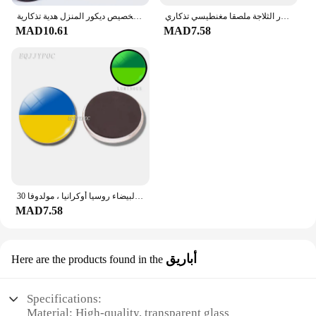
فان جوخ زجاجي مضيء مغناطيس للثلاجة فن الرسم الشهير متوهج في الليل ديكور الثلاجة ملصقا مغنطيسي تذكاري
مخصص صور مغناطيس الثلاجة زجاج قبة ملصقات تخصيص ديكور المنزل هدية تذكارية
MAD10.61
MAD7.58
30 مللي متر الزجاج الثلاجة المغناطيس مضيئة مغناطيس الثلاجة العلم استونيا لاتفيا ليتوانيا روسيا البيضاء روسيا أوكرانيا ، مولدوفا
MAD7.58
أباريق
Here are the products found in the
Specifications:
Material: High-quality, transparent glass