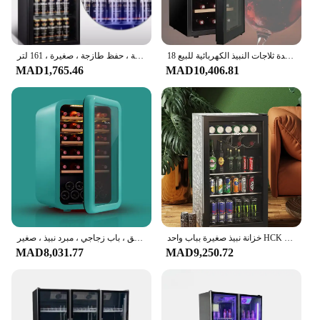
18 زجاجة ثلاجة نبيذ صغيرة باب زجاجي ثلاجة قبو نبيذ صغير منطقة واحدة ثلاجات النبيذ الكهربائية للبيع
خزانة تخزين نبيذ زجاجية مبردة ، فريزر عمودي تجاري ، ثلاجة ، حفظ طازجة ، صغيرة ، 161 لتر
MAD1,765.46
MAD10,406.81
خزانة نبيذ صغيرة بباب واحد HCK ، ثلاجة مشروبات صغيرة ، مكتب بار ثلجي للشاي ، باب زجاجي للمنزل ، أو V ، 88L
خزانة صغيرة عتيقة ، ثلاجة برميل عتيق ، باب زجاجي ، مبرد نبيذ ، صغير
MAD8,031.77
MAD9,250.72