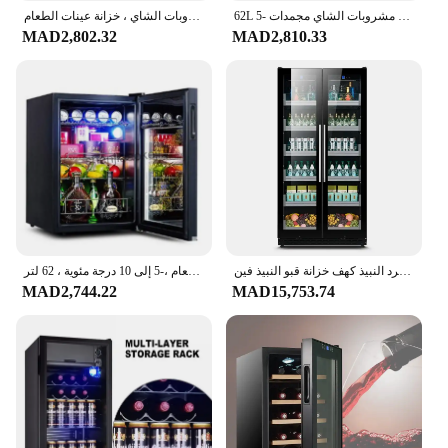
62L ثلاجة التخزين البارد ثلاجات النبيذ باب زجاجي شفاف مشروبات الشاي مجمدات -5to10 درجة مئوية خزانة عينة الغذاء
باب زجاجي شفاف للتخزين البارد ، 95 لتر ، 5 إلى 10 درجات مئوية ، مجمد مشروبات الشاي ، خزانة عينات الطعام
MAD2,802.32
MAD2,810.33
المصنع مباشرة منطقة التحكم المزدوج خزانة مشروبات باب زجاجي مبرد النبيذ كهف خزانة قبو النبيذ فين
ثلاجة تخزين بارد ثلاجات نبيذ ، باب زجاجي شفاف ، مجمد مشروبات شاي ، خزانة عينات طعام ،-5 إلى 10 درجة مئوية ، 62 لتر
MAD2,744.22
MAD15,753.74