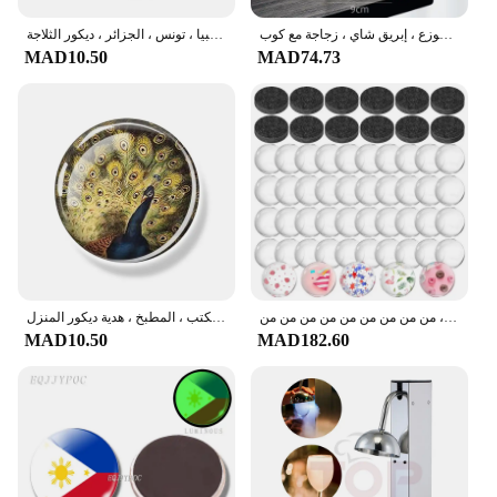
برطمان زجاجي شفاف مقاوم للحرارة للحليب ، قهوة مثلجة ، برطمانات عصير ماء ، إبريق ثلاجة موزع ، إبريق شاي ، زجاجة مع كوب
مغناطيس الثلاجة 30 مللي متر بعلم المغرب ، مغناطيس ثلاجة زجاجي ، شمال أفريقيا ، مصر ، السودان ، ليبيا ، تونس ، الجزائر ، ديكور الثلاجة
MAD10.50
MAD74.73
مغناطيس حرفي داعم لاصق ، كابوشون من الزجاج الشفاف ، ملصق ثلاجة تصنعه بنفسك ، شفاف ، سهل الاستخدام ، من من من من من من من من من
مغناطيس الثلاجة بريش الطاووس ، يتباهى بمغناطيس قبة الزجاج الذيل ، ملصقات الثلاجة ، المكتب ، المطبخ ، هدية ديكور المنزل
MAD10.50
MAD182.60