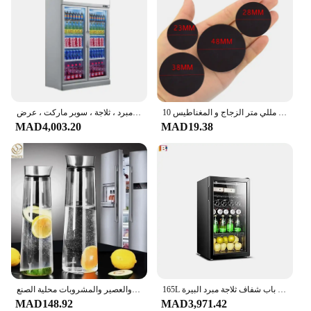
and environmentally conscious option for both
personal and professional use.
10 قطعة الزجاج الشفاف و ملصقات المغناطيسي مغناطيس الثلاجة اليدوية يعمل 25 مللي متر/30 مللي متر/40 مللي متر/50 مللي متر الزجاج و المغناطيس Craft بها بنفسك الحرفية ديكور
فريزر بفتحة صدر عميقة مخصص بباب زجاجي ، عرض وجبات سريعة الشيلر ، مبرد ، ثلاجة ، سوبر ماركت ، عرض
MAD4,003.20
MAD19.38
165L خزانة مشروبات مبرد نبيذ قائم بذاته ثلاجة باب زجاجي ثلاجات باب شفاف ثلاجة مبرد البيرة
إبريق زجاجي 1.5 لتر 52 أونصة مع غطاء للثلاجة، إبريق زجاجي للمياه الساخنة/الباردة، شرب الشاي المثلج والقهوة والعصير والمشروبات محلية الصنع
MAD148.92
MAD3,971.42