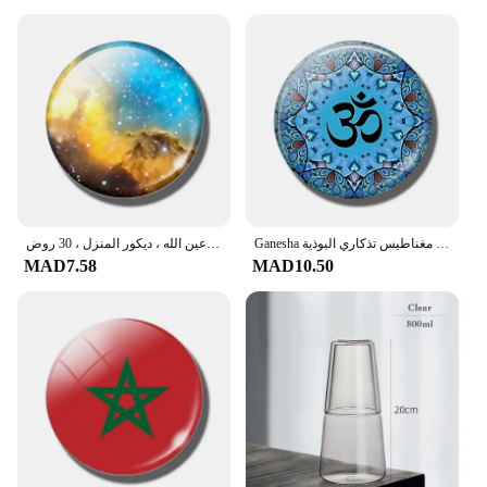
Ganesha الثلاجة مغناطيس تذكاري البوذية Sakyamuni الهندي الله شيفا اليوغا Om 30 مللي متر الزجاج كابوشون المغناطيسي الثلاجة ملصقات
ملصقات مغناطيسية للثلاجة من الزجاج المستدير كابوشون ، مغناطيس صديق ثلاثي الأبعاد ، هدية استكشاف كونية لسديم عين الله ، ديكور المنزل ، 30 روض
MAD7.58
MAD10.50