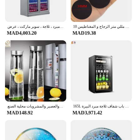
10 قطعة الزجاج الشفاف و ملصقات المغناطيسي مغناطيس الثلاجة اليدوية يعمل 25 مللي متر/30 مللي متر/40 مللي متر/50 مللي متر الزجاج و المغناطيس Craft بها بنفسك الحرفية ديكور
فريزر بفتحة صدر عميقة مخصص بباب زجاجي ، عرض وجبات سريعة الشيلر ، مبرد ، ثلاجة ، سوبر ماركت ، عرض
MAD4,003.20
MAD19.38
165L خزانة مشروبات مبرد نبيذ قائم بذاته ثلاجة باب زجاجي ثلاجات باب شفاف ثلاجة مبرد البيرة
إبريق زجاجي 1.5 لتر 52 أونصة مع غطاء للثلاجة، إبريق زجاجي للمياه الساخنة/الباردة، شرب الشاي المثلج والقهوة والعصير والمشروبات محلية الصنع
MAD148.92
MAD3,971.42