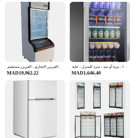
glass cutting tool, the براد زجاج شفاف is the perfect
choice. With its sharp edges and ergonomic design,
it's a tool that's as practical as it is stylish.
ثلاجة مشروبات صغيرة بباب زجاجي قائم بذاته ، ثلاجة للصودا ، بيرة أو نبيذ ، مبرد للمنزل ، علبة
مبرد عرض سوبر ماركت ، باب زجاجي للعرض ، مبرد عرض الفواكه النباتية ، الفريزر التجاري ، الفريزر مستقيم
MAD19,962.22
MAD1,646.40