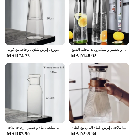
Various Sizes and Quantities
Applicable People: Suitable for Individuals,
Families, and Commercial Establishments
Features:
|Wholesale|Vendors|
**Elegant and Functional Design**
إبريق زجاجي 1.5 لتر 52 أونصة مع غطاء للثلاجة، إبريق زجاجي للمياه الساخنة/الباردة، شرب الشاي المثلج والقهوة والعصير والمشروبات محلية الصنع
برطمان زجاجي شفاف مقاوم للحرارة للحليب ، قهوة مثلجة ، برطمانات عصير ماء ، إبريق ثلاجة موزع ، إبريق شاي ، زجاجة مع كوب
The براد زجاج شفاف is not just a vessel for holding
MAD74.73
MAD148.92
liquid; it's a statement piece that enhances the
dining experience. The glass's transparent nature
allows the contents to be the star, making it perfect
for showcasing the clarity and color of your favorite
beverages. The modern design ensures that it
complements any table setting, whether it's for a
casual meal or a formal gathering.
**Versatile and Practical**
These glasses are versatile, suitable for a range of
occasions. Whether you're hosting a dinner party,
serving drinks at a wedding, or simply enjoying a
شفافة مقاومة للحرارة الزجاج وعاء المياه ، سعة كبيرة غلاية الثلاجة ، إبريق الماء البارد مع غطاء
جرة زجاجية شفافة مقاومة للحرارة ، إبريق فاخر ، زجاجة إبريق ، موزع برطمانات للحليب ، قهوة مثلجة ، ماء وعصير ، زجاجة ثلاجة
meal at home, these glasses are up to the task. Their
MAD63.90
MAD235.34
durability means they can withstand the rigors of