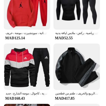
بدلة رياضية ضاغطة للرجال ، مجموعات يوغا رياضية ضيقة ، تمارين رياضية ، ركض ، ملابس لياقة بدنية MMA ، سراويل رياضية ، بدلة رياضية ، 2
ملابس رياضية للرجال والنساء طقم هودي وبنطال رياضي ، بدلة رجالية ، بدلة رياضية نسائية ، سويتشيرت ، موضة ، خريف ،
MAD125.14
MAD52.55
بدلة رياضية مخططة للرجال ، جاكيت وبنطال بياقة قائمة ، الجري واللياقة البدنية ، الربيع والخريف ، طقم من قطعتين
بدلة رياضية بهودي وسراويل للرجال والنساء من قطعتين ، طباعة علامة تجارية ، كاجوال ، موضة الشارع ، جديد ،
MAD168.43
MAD417.85