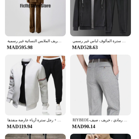
جودة الرجال الشتاء البدلة البلوز السراويل 2 قطعة مجموعة الدافئة الكشمير الصوف سترة المألوف لباس غير رسمي
سيدة بانت السراويل مجموعات المرأة 2 قطعة الزي مجموعة قطعتين أنيقة امرأة الجلد المدبوغ المرأة بنطلون دعوى الخريف الملابس النسائية غير رسمية
MAD595.98
MAD528.63
RIYBEOE-بنطلون رسمي سميك للرجال ، بنطلون مكتبي فضفاض ، بدلة عمل مطاطية ، مقاس كبير ، أسود ، أزرق ، رمادي ، خريف ، صيف
رجل سترة أزياء عارضة منفذها + Sweatpants 2 قطعة مجموعة بلون سليم الوقوف طوق معاطف رياضية حجم كبير S-4XL
MAD119.94
MAD90.14