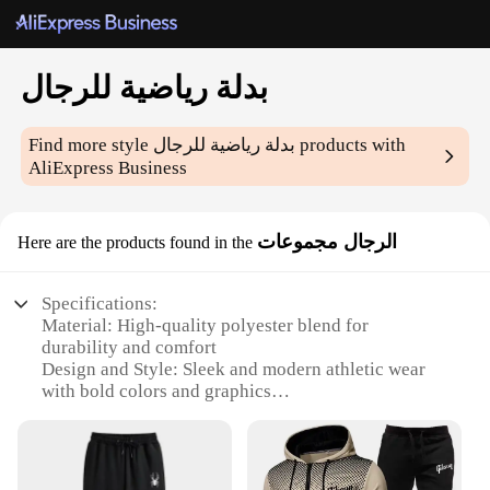
بدلة رياضية للرجال
products with
بدلة رياضية للرجال
Find more style
AliExpress Business
الرجال مجموعات
Here are the products found in the
Specifications:
Material: High-quality polyester blend for
durability and comfort
Design and Style: Sleek and modern athletic wear
with bold colors and graphics
Usage and Purpose: Ideal for sports activities, gym
workouts, and casual wear
Performance and Property: Breathable fabric to
keep you cool during intense exercise