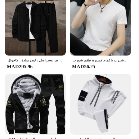
بدلة رياضية رجالية غير رسمية صيفية كورية عصرية للشباب الطلاب فضفاضة مقاسات كبيرة تي شيرت بأكمام قصيرة طقم شورت
بدلة سروال قصير بأكمام طويلة للرجال ، قميص وسراويل ، لون سادة ، كاجوال
MAD295.96
MAD56.25