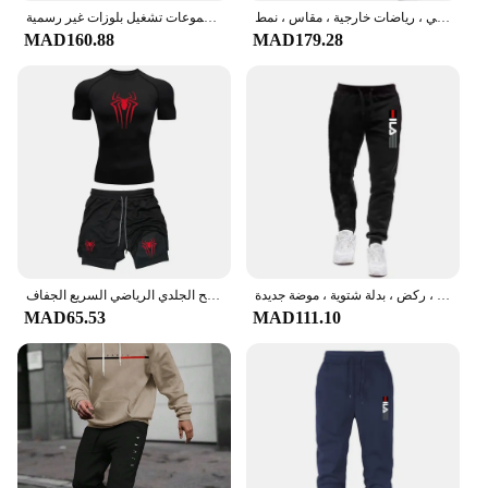
طقم سويتر مطبوع من قطعتين للرجال والنساء ، نفس الموضة ، اتجاه غير رسمي ، رياضات خارجية ، مقاس ، نمط
بدلات رياضية رجالية موضة رياضية النساء هوديس + السراويل قطعتين مجموعات تشغيل بلوزات غير رسمية Sweatpants ملابس للرجال
MAD160.88
MAD179.28
طقم بدلة رياضية للرجال ، ملابس لياقة بدنية لصالة الألعاب الرياضية ، قلنسوة للجري ، ملابس رياضية ، ركض ، بدلة شتوية ، موضة جديدة
مجموعة ملابس رياضية ضغط للتمرين للرجال ، تيشيرتات رياضية مطبوعة على العنكبوت ، شورت ركض جيد التهوية ، واقي من الطفح الجلدي الرياضي السريع الجفاف ، Y2K
MAD65.53
MAD111.10