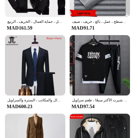
ريبوي-بنطلون مستقيم كاجوال للرجال ، بنطلون طويل رسمي ، بنطلون بدلة سميك ، أحادي اللون ، تصميم مسطح ، عمل ، بالغ ، خريف ، صيف
بدلة عمل رجالية بأكمام طويلة ، زي موحد من المصنع ، ملابس موقع العمل ، حماية العمال ، الخريف ، الربيع
MAD161.59
MAD91.71
سراويل رياضية للرجال غير رسمية للياقة البدنية والركض ، تي شيرت صيفي للصالة الرياضية ، أزياء الهيب هوب ، تي شيرت الأكثر مبيعًا ، طقم سراويل
بدلة رسمية ضيقة أحادية اللون للرجال ، بدلة رسمية غير رسمية ، فستان زفاف العريس ، بوتيك حفلة موسيقية وحفلات ، الأعمال والمكاتب ، السترة والسراويل ،
MAD600.23
MAD97.54