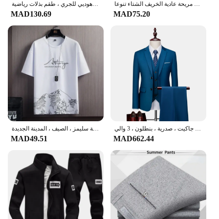
بلوزات الملابس اليومية للرجال هوديس مريحة عادية الخريف الشتاء تنوعا Sweatpants ملابس رياضية عالية الجودة الموضة
طقم سويت شيرت وسراويل رياضية بسحاب للرجال ، بدلات رياضية للرجال ، طقم رياضي غير رسمي ، هوديي للجري ، طقم بذلات رياضية
MAD130.69
MAD75.20
طقم سترات عمل رجالية أحادية اللون بذلات ، غير رسمية بقصة ضيقة ، بذلة رسمية للعريس ، فستان زفاف ، جاكيت ، صدرية ، بنطلون ، 3 والي
الرجال الثلوج الجبلية طباعة قصيرة الأكمام تي شيرت دعوى ، سلاث شويت مجموعة الرياضة ، النسخة الكورية العصرية سليمز ، الصيف ، المدينة الجديدة
MAD49.51
MAD662.44