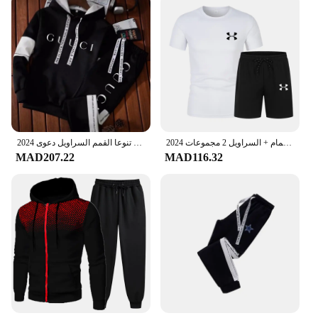
2024 جديد عصري الأعمال الصيف الرجال الرياضة مجموعة عادية اللياقة البدنية الركض كرة السلة موضة تي شيرتات قصيرة الاكمام + السراويل 2 مجموعات
2024 رجل رياضية عادية مقنع البلوز الركض الرياضة الشارع الملابس اليومية العصرية الطباعة تنوعا القمم السراويل دعوى S-3XL
MAD207.22
MAD116.32