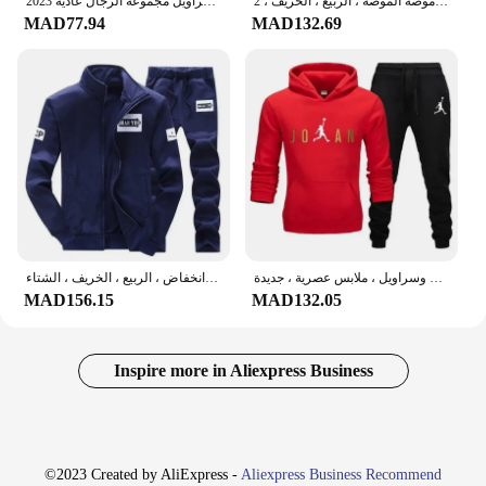
طقم بدلة رياضية غير رسمية للرجال ، بدلة رياضية مريحة ، مقاس كبير ، أسود وأبيض ، موضة الموضة ، الربيع ، الخريف ، 2
2023 جديد الشتاء سميكة الرجال بدلة رياضية رياضية مقنعين ملابس رياضية سستة سترة مقنعين السراويل الصوفية السراويل مجموعة الرجال عادية
MAD77.94
MAD132.69
بدلات رياضية غير رسمية بسحاب للرجال ، لياقة بدنية خارجية ، أطقم بهودي للركض ، بدلة رياضية فاخرة بهودي وسراويل ، ملابس عصرية ، جديدة ،
بدلة رياضية بأكمام طويلة للرجال ، بنطلون غير رسمي ، سويت شيرت ، بدلة رياضية ، انخفاض ، الربيع ، الخريف ، الشتاء
MAD156.15
MAD132.05
Inspire more in Aliexpress Business
©2023 Created by AliExpress -
Aliexpress Business Recommend