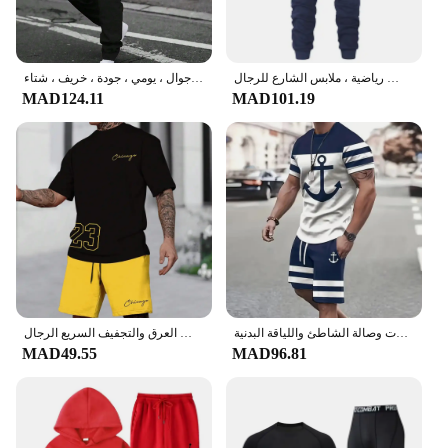
بدلة رياضية للرجال من قطعتين من الصوفي ، سويت شيرت بغطاء رأس ، بنطال رياضي ، عداء رياضي غير رسمي ، مجموعات ملابس رياضية ، ملابس الشارع للرجال
طقم بذلة رياضية برباط من قطعتين للرجال والنساء ، بدلة بغطاء رأس ، بلوفر مريح ، موضة كاجوال ، يومي ، جودة ، خريف ، شتاء
MAD124.11
MAD101.19
طقم تي شيرت رجالي مكون من قطعتين بأكمام قصيرة مطبوع بنمط كاجوال وسروال قصير مناسب للعطلات وصالة الشاطئ واللياقة البدنية
أزياء العلامة التجارية الأمريكية الرياضية قصيرة الأكمام امتصاص العرق والتجفيف السريع الرجال S مجموعة الصيف الجديدة فضفاضة مجموعة الطباعة الرقمية
MAD49.55
MAD96.81