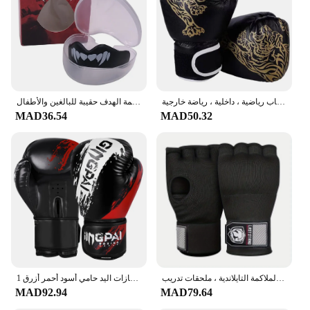
Shape or Size or Weight or Quantity: Available in
multiple sizes and weights to fit various foot sizes
and training needs
Parts and Accessories: Comes with adjustable lacing
system for a secure fit
Features:
قفازات ملاكمة من جلد البولي يوريثان للبالغين والأطفال ، قفازات قتال جيدة التهوية ، تدريب ملاكمة ، ملاكمة ، صالة ألعاب رياضية ، داخلية ، رياضة خارجية
بو الجلود ركلة قفازات الملاكمة وسادة ، لكمة الهدف حقيبة للبالغين والأطفال ، MMA ، الكاراتيه ، الملاكمة التايلاندية ، القتال الحر ، ساندا معدات التدريب
|الملاكمة|Wholesale|Vendors|
MAD36.54
MAD50.32
**Enhanced Performance and Durability**
Crafted with a keen focus on performance and
durability, these boxing boots are engineered to
withstand the rigors of intense training sessions.
The high-quality synthetic leather material provides
a robust shield against impact, while the reinforced
stitching ensures longevity. The ergonomic design
is not only visually appealing but also enhances the
natural movement of your feet, allowing for better
agility and balance during training. The superior
shock absorption technology embedded in the soles
قفازة ملاكمة جل نصف إصبع ، لف يدوي ، قفازة داخلية مع حزام معصم طويل ، ساندا ، تدريب الملاكمة التايلاندية ، ملحقات تدريب MMA
1 زوج قفازات الملاكمة الكبار الرجال اللكم التدريب شرارة مريحة قابل للتعديل القتال قفازات اليد حامي أسود أحمر أزرق
of these boots minimizes the impact on your joints,
MAD92.94
MAD79.64
reducing the risk of injury.