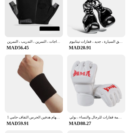
قلادة فولاذية عتيقة للياقة البدنية ، قلادة فولاذية فاسق ، ديكور تعليق السيارة ، جديد ، قفازات تيتانيوم
قفازات الملاكمة بلا أصابع للرجال والنساء ، واقي المعصم ، واقي المعصم الطويل ، الرياضة في الهواء الطلق ، اللياقة البدنية ، صالة الألعاب الرياضية ، ركوب الدراجات ، التمرين ، التدريب ، التمرين
MAD56.45
MAD20.91
ركلة الملاكمة قفازات للرجال والنساء ، بولي PU ، الكاراتيه ، الملاكمة التايلاندية ، القتال الحر ، MMA ساندا التدريب ، الكبار ، معدات الأطفال
1 زوج لينة تنفس قفازات ملاكمة قابل للتعديل نصف قفازات أصابع دعم العالمي المعصم النخيل الإبهام هدفين الحرس التفاف حامي
MAD59.91
MAD80.27