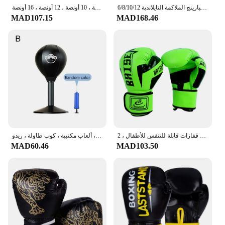
6/8/10/12 أوقية للأطفال والنساء/الرجال قفازات الملاكمة ساندا سبارينج الملاكمة التايلاندية MMA الكاراتيه لكمة التدريب قفازات كيك بوكسينغ Boxe De Luva DEO
قفازات بو للملاكمة المهنية للأطفال والكبار ، تنفس ، ساندا ، الملاكمة التايلاندية ، القتال ، التايكوندو ، قفازات اللكم ، 6 أونصة ، 8 أونصة ، 10 أونصة ، 12 أونصة ، 16 أونصة
MAD107.15
MAD168.46
قفاز مسابقة من جلد البولي يوريثين للأطفال ، قفازات تدريب احترافية لمواي تاي ، ملاكمة إسفنجية ، قفازات قابلة للتنفس للأطفال ، 2
كيس تثقيب مكتبي مع كرة شفط ، باستر إجهاد ، شد شفط ، كوب ملاكمة ، ألعاب مكتبية ، كوب طاولة ، ريدو M0L4
MAD60.46
MAD103.50