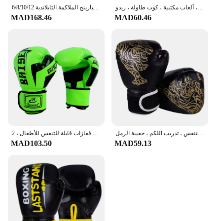
كيس تثقيب مكتبي مع كرة شفط ، باستر إجهاد ، شد شفط ، كوب ملاكمة ، ألعاب مكتبية ، كوب طاولة ، ريدو M0L4
6/8/10/12 أوقية للأطفال والنساء/الرجال قفازات الملاكمة ساندا سبارينج الملاكمة التايلاندية MMA الكاراتيه لكمة التدريب قفازات كيك بوكسينغ Boxe De Luva DEO
MAD168.46
MAD60.46
قفازات الكيك بوكسينغ من الجلد الصناعي ، قفازات الملاكمة الساندا القابلة للتنفس ، تدريب اللكم ، حقيبة الرمل
قفاز مسابقة من جلد البولي يوريثين للأطفال ، قفازات تدريب احترافية لمواي تاي ، ملاكمة إسفنجية ، قفازات قابلة للتنفس للأطفال ، 2
MAD103.50
MAD59.13