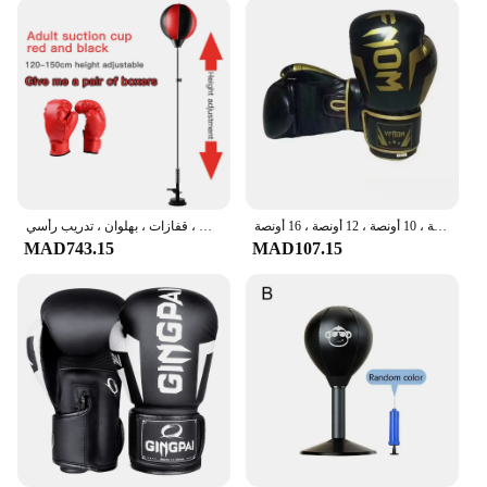
قفازات بو للملاكمة المهنية للأطفال والكبار ، تنفس ، ساندا ، الملاكمة التايلاندية ، القتال ، التايكوندو ، قفازات اللكم ، 6 أونصة ، 8 أونصة ، 10 أونصة ، 12 أونصة ، 16 أونصة
لكمة ملاكمة عمودية قابلة للتعديل ، حقيبة ملاكمة للأطفال ، قفازات ، بهلوان ، تدريب رأسي
MAD743.15
MAD107.15