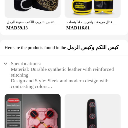
قفازات ملاكمة من جلد البولي يوريثان للأطفال ، تدريب تثقيب قابل للتعديل ، قفازات قتال مريحة ، واقي يد ، 4 أونصات
قفازات الكيك بوكسينغ من الجلد الصناعي ، قفازات الملاكمة الساندا القابلة للتنفس ، تدريب اللكم ، حقيبة الرمل
MAD59.13
MAD116.81
كيس اللكم وكيس الرمل
Here are the products found in the
Specifications:
Material: Durable synthetic leather with reinforced
stitching
Design and Style: Sleek and modern design with
contrasting colors
Usage and Purpose: Ideal for boxing, kickboxing,
and martial arts training
Performance and Property: High-density foam
padding for enhanced safety
Shape or Size or Weight or Quantity: Compact and
lightweight, suitable for travel
Parts and Accessories: Includes a set of gloves and