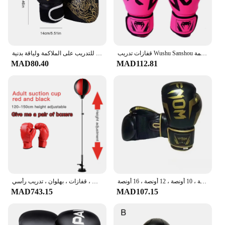
قفازات تدريب Wushu Sanshou للأطفال والكبار ، حماة اليد ، رياضة القتال ، اللياقة البدنية ، التايكوندو ، الملاكمة
حقيبة ملاكمة قابلة للنفخ ، حقيبة ملاكمة قابلة للنفخ للأطفال البالغين ، حقيبة رمل للتدريب على الملاكمة ولياقة بدنية
MAD80.40
MAD112.81
قفازات بو للملاكمة المهنية للأطفال والكبار ، تنفس ، ساندا ، الملاكمة التايلاندية ، القتال ، التايكوندو ، قفازات اللكم ، 6 أونصة ، 8 أونصة ، 10 أونصة ، 12 أونصة ، 16 أونصة
لكمة ملاكمة عمودية قابلة للتعديل ، حقيبة ملاكمة للأطفال ، قفازات ، بهلوان ، تدريب رأسي
MAD743.15
MAD107.15