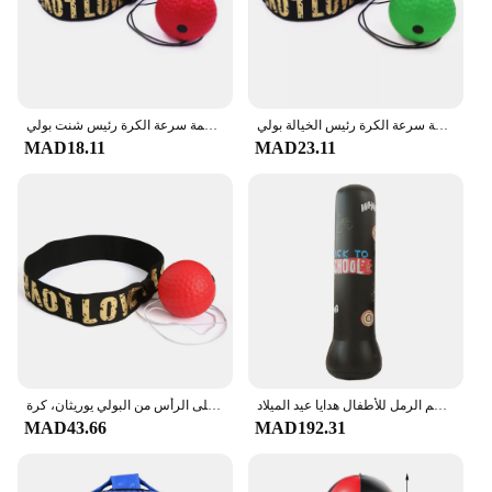
Shape or Size or Weight or Quantity: Comes in
various sizes and weights
Features:
|الملاكمة|Vendors|
الملاكمة سرعة الكرة رئيس الخيالة بولي Punch لكمة الكرة MMA Sanda التدريب اليد العين رد فعل الصالة الرياضية الرمل Muay التايلاندية Boxeo معدات اللياقة البدنية
الملاكمة سرعة الكرة رئيس شنت بولي PU لكمة الكرة MMA ساندا التدريب اليد العين رد فعل المنزل الرمل اللياقة البدنية معدات الملاكمة رائجة البيع
MAD18.11
MAD23.11
**Enhanced Training Experience**
The Boxing Speed Balls and Punching Balls are
meticulously crafted to provide boxers with an
enhanced training experience. Made from premium
synthetic leather, these balls are designed to
withstand the rigors of intense training sessions.
The ergonomic design ensures a secure grip,
allowing you to focus on your technique without the
worry of the ball slipping out of your grasp.
Whether you're a professional boxer or a fitness
enthusiast, these balls are an essential addition to
your training regimen.
نفخ الملاكمة الدائمة حقيبة التدريب تخفيف الضغط اللياقة البدنية اللكم الرمل للأطفال هدايا عيد الميلاد
كرة الملاكمة السريعة المثبتة على الرأس من البولي يوريثان، كرة MMA Sanda للتدريب على اليد والعين، حقيبة الرمل المنزلية، معدات الملاكمة للياقة البدنية
MAD43.66
MAD192.31
**Versatile Training Companions**
These versatile speed and punching balls are not
just for boxing; they are suitable for a wide range of