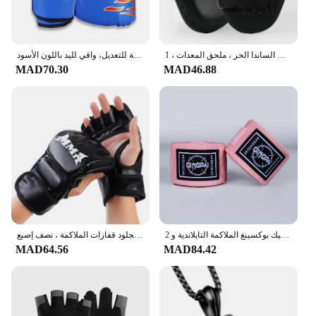
وسادة قفازات الملاكمة للكبار والأطفال ، حقيبة الهدف المثقبة للرجال ، بو الكاراتيه ، الملاكمة التايلاندية ، تدريب الساندا الحر ، ملحق المعدات ، 1:
قفازات ملاكمة للأطفال، قفازات قتال مريحة وقابلة للتعديل، واقي لليد باللون الأسود
MAD70.30
MAD46.88
2 قطعة 1.5/3/5 متر قفازات الملاكمة مرونة الملاكمة لفافات اليد تنفس الملاكمة التايلاندية ضمادة اليد ل كيك بوكسينغ الملاكمة التايلاندية و MMA
بو الجلود قفازات الملاكمة ، نصف إصبع ، MMA القتال ، ركلة ، الكاراتيه ، الملاكمة التايلاندية التدريب ، تجريب والعتاد
MAD64.56
MAD84.42