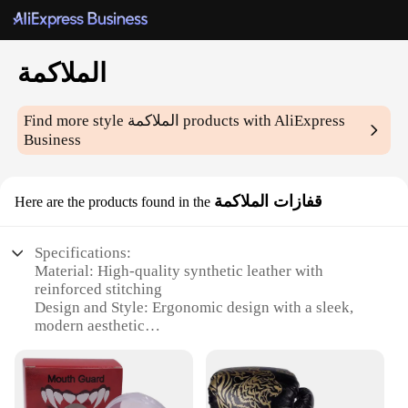
الملاكمة
products with AliExpress
الملاكمة
Find more style
Business
قفازات الملاكمة
Here are the products found in the
Specifications:
Material: High-quality synthetic leather with
reinforced stitching
Design and Style: Ergonomic design with a sleek,
modern aesthetic
Usage and Purpose: Ideal for boxing, kickboxing,
and martial arts training
Performance and Property: Durable construction
with superior shock absorption