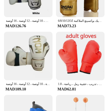
6/8/10/12OZ الملونة الملاكمة قفازات الكبار بو رغوة الكبار ركلة التدريب الكيك بوكسينغ الملاكمة mma قفاز قفازات الملاكمة التايلاندية الرمل قفازات
قفازات الملاكمة المهنية للبالغين والأطفال ، ساندا ، الملاكمة التايلاندية ، القتال ، كيس اللكم ، الكيك بوكسينغ ، الرجال ، النساء ، 6 أونصات ، 10 أونصة ، 12 أونصة ، 16 أونصة
MAD126.76
MAD73.23
حقيبة تثقيب للكبار والأطفال ، آلة ملاكمة موسيقية ذكية ، إضاءة ليد ، استجابة للاسترخاء ، تدريب ، حقيبة رمل ، رياضة ، 1.8
قفازات بو للملاكمة المهنية للأطفال والكبار ، تنفس ، ساندا ، الملاكمة التايلاندية ، القتال ، التايكوندو ، قفازات اللكم ، 6 أونصة ، 8 أونصة ، 10 أونصة ، 12 أونصة ، 16 أونصة
MAD109.10
MAD62.81