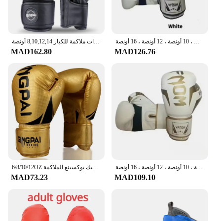
sports, ensuring that you can perform at your best,
no matter the challenge.
قفازات الملاكمة المهنية للبالغين والأطفال ، ساندا ، الملاكمة التايلاندية ، القتال ، كيس اللكم ، الكيك بوكسينغ ، الرجال ، النساء ، 6 أونصات ، 10 أونصة ، 12 أونصة ، 16 أونصة
قفازات ملاكمة للكبار 8,10,12,14 أونصة PU كاراتيه MuayThai Guantes De Boxeo معدات تدريب MMA Sanda للرجال والنساء
MAD162.80
MAD126.76
قفازات بو للملاكمة المهنية للأطفال والكبار ، تنفس ، ساندا ، الملاكمة التايلاندية ، القتال ، التايكوندو ، قفازات اللكم ، 6 أونصة ، 8 أونصة ، 10 أونصة ، 12 أونصة ، 16 أونصة
6/8/10/12OZ الملونة الملاكمة قفازات الكبار بو رغوة الكبار ركلة التدريب الكيك بوكسينغ الملاكمة mma قفاز قفازات الملاكمة التايلاندية الرمل قفازات
MAD73.23
MAD109.10