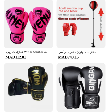
لكمة ملاكمة عمودية قابلة للتعديل ، حقيبة ملاكمة للأطفال ، قفازات ، بهلوان ، تدريب رأسي
قفازات تدريب Wushu Sanshou للأطفال والكبار ، حماة اليد ، رياضة القتال ، اللياقة البدنية ، التايكوندو ، الملاكمة
MAD112.81
MAD743.15