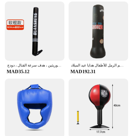
نفخ الملاكمة الدائمة حقيبة التدريب تخفيف الضغط اللياقة البدنية اللكم الرمل للأطفال هدايا عيد الميلاد
عصا تدريب الملاكمة من جلد البولي يوريثين ، هدف سرعة القتال ، دودج MMA التايلاندية ، رد فعل ، الكيك بوكسينغ ، معدات التايكوندو ، 1
MAD35.12
MAD192.31