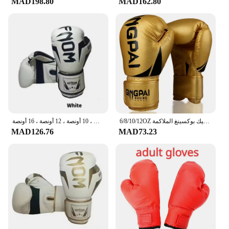
top of your game.
MAD198.80
MAD162.80
6/8/10/12OZ الملونة الملاكمة قفازات الكبار بو رغوة الكبار ركلة التدريب الكيك بوكسينغ الملاكمة mma قفاز قفازات الملاكمة التايلاندية الرمل قفازات
قفازات الملاكمة المهنية للبالغين والأطفال ، ساندا ، الملاكمة التايلاندية ، القتال ، كيس اللكم ، الكيك بوكسينغ ، الرجال ، النساء ، 6 أونصات ، 10 أونصة ، 12 أونصة ، 16 أونصة
MAD126.76
MAD73.23