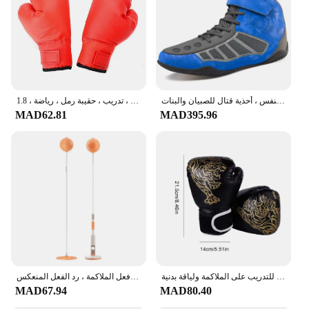
أحذية مصارعة ملاكمة للرجال والنساء ، نعل خارجي مطاطي ، تنفس ، أحذية قتال للصبيان والبنات
حقيبة تثقيب للكبار والأطفال ، آلة ملاكمة موسيقية ذكية ، إضاءة ليد ، استجابة للاسترخاء ، تدريب ، حقيبة رمل ، رياضة ، 1.8
MAD62.81
MAD395.96
حقيبة ملاكمة قابلة للنفخ ، حقيبة ملاكمة قابلة للنفخ للأطفال البالغين ، حقيبة رمل للتدريب على الملاكمة ولياقة بدنية
كرة تدريب تنسيق العين باليد ، رد فعل الملاكمة ، رد الفعل المنعكس
MAD67.94
MAD80.40