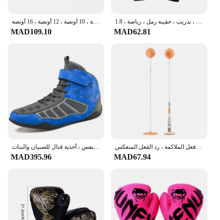
حقيبة تثقيب للكبار والأطفال ، آلة ملاكمة موسيقية ذكية ، إضاءة ليد ، استجابة للاسترخاء ، تدريب ، حقيبة رمل ، رياضة ، 1.8
قفازات بو للملاكمة المهنية للأطفال والكبار ، تنفس ، ساندا ، الملاكمة التايلاندية ، القتال ، التايكوندو ، قفازات اللكم ، 6 أونصة ، 8 أونصة ، 10 أونصة ، 12 أونصة ، 16 أونصة
MAD109.10
MAD62.81
كرة تدريب تنسيق العين باليد ، رد فعل الملاكمة ، رد الفعل المنعكس
أحذية مصارعة ملاكمة للرجال والنساء ، نعل خارجي مطاطي ، تنفس ، أحذية قتال للصبيان والبنات
MAD395.96
MAD67.94