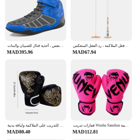
كرة تدريب تنسيق العين باليد ، رد فعل الملاكمة ، رد الفعل المنعكس
أحذية مصارعة ملاكمة للرجال والنساء ، نعل خارجي مطاطي ، تنفس ، أحذية قتال للصبيان والبنات
MAD395.96
MAD67.94
قفازات تدريب Wushu Sanshou للأطفال والكبار ، حماة اليد ، رياضة القتال ، اللياقة البدنية ، التايكوندو ، الملاكمة
حقيبة ملاكمة قابلة للنفخ ، حقيبة ملاكمة قابلة للنفخ للأطفال البالغين ، حقيبة رمل للتدريب على الملاكمة ولياقة بدنية
MAD80.40
MAD112.81