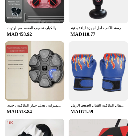
a set of sandbags
Features:
**Enhanced Training Experience**
الملاكمة اللكم حقيبة الملاكمة الملاكمة التايلاندية نفخ كيس ملاكمة التدريب تخفيف الضغط ممارسة اللكم حامل أجهزة لياقة بدنية
آلة الملاكمة الذكية، مدرب الهدف على الحائط للموسيقى المنزلية مع قفازات، ألعاب ألعاب الأطفال والكبار، تخفيف الضغط مع بلوتوث
The ملاكمة كيس اللكم وكيس الرمل set is designed
MAD458.92
MAD110.77
to elevate your training sessions, providing a
comprehensive set of equipment for martial arts
enthusiasts. The gloves are crafted from high-
quality synthetic leather, ensuring durability and
longevity. The reinforced stitching adds to the
gloves' resilience, making them suitable for intense
training sessions. The gloves' ergonomic design
offers a snug fit, allowing for precise punching and
control.
**Versatile Training Companion**
This boxing and kickboxing set is not just about the
نفخ اللكم الملاكمة حقيبة اللياقة البدنية التدريب الملاكمة كيس بولي كلوريد الفينيل الرياضة مكافحة العمود لعبة أطفال الملاكمة القتال الضغط الرمل
آلة الملاكمة الموسيقية الذكية للبالغين والأطفال ، مدرب اللياقة البدنية الرياضي ، استجابة التمارين المنزلية ، هدف جدار الملاكمة ، جديد
gloves; it also includes a set of sandbags, which are
MAD513.84
MAD71.59
essential for improving your striking techniques
and developing your power. The sandbags are
designed to withstand repeated impacts, making
them a reliable training partner. The set is perfect