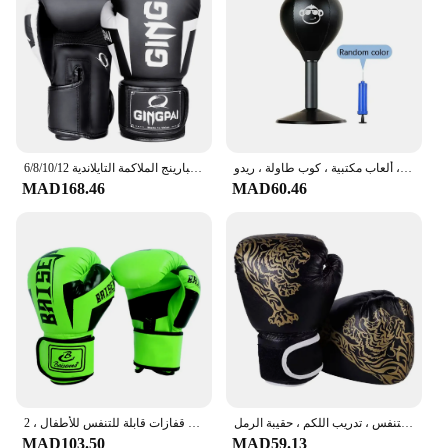
كيس تثقيب مكتبي مع كرة شفط ، باستر إجهاد ، شد شفط ، كوب ملاكمة ، ألعاب مكتبية ، كوب طاولة ، ريدو M0L4
6/8/10/12 أوقية للأطفال والنساء/الرجال قفازات الملاكمة ساندا سبارينج الملاكمة التايلاندية MMA الكاراتيه لكمة التدريب قفازات كيك بوكسينغ Boxe De Luva DEO
MAD168.46
MAD60.46
قفازات الكيك بوكسينغ من الجلد الصناعي ، قفازات الملاكمة الساندا القابلة للتنفس ، تدريب اللكم ، حقيبة الرمل
قفاز مسابقة من جلد البولي يوريثين للأطفال ، قفازات تدريب احترافية لمواي تاي ، ملاكمة إسفنجية ، قفازات قابلة للتنفس للأطفال ، 2
MAD103.50
MAD59.13