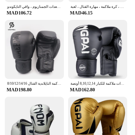
حقيبة تثقيب مكتبية مع مضخة هواء ، كرة ملاكمة ، مهارة القتال ، لعبة MMA ، قاعدة شفط للبالغين ، الأطفال ، المنزل ، التدريب في صالة الألعاب الرياضية
خوذة ملاكمة مغطاة بالكامل للأطفال والكبار ، تدريب سميك على الملاكمة التايلاندية ، واقي الرأس ، معدات الجمنازيوم ، واقي التايكوندو
MAD106.72
MAD46.15
قفازات ملاكمة للكبار 8,10,12,14 أونصة PU كاراتيه MuayThai Guantes De Boxeo معدات تدريب MMA Sanda للرجال والنساء
8/10/12/14/16 أوقية قفازات الملاكمة المهنية ساندا الملاكمة التايلاندية القتال MMA قفازات للرجال النساء الاطفال اللكم حقيبة كيك بوكسينغ قفازات
MAD198.80
MAD162.80