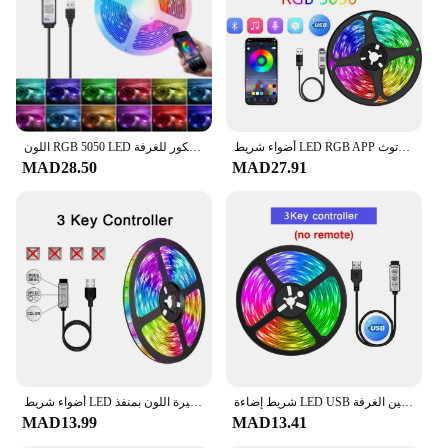
various environments, including retail stores,
offices, and warehouses
Performance and Property: Long-lasting, energy-
saving LED technology with a high lumen output
Parts and Accessories: Easy-to-install components
for a hassle-free setup
أضواء شريط LED RGB APP التحكم أضواء تغيير اللون مع 24 مفتاح وضع التحكم عن بعد لتزيين الغرفة تلفزيون بلوتوث SMD5050 RGB
اللون RGB 5050 LED قطاع بلوتوث الشريط ديكور للغرفة LED 10 متر 15 متر 20 متر 30 متر الكمبيوتر إضاءة خلفية للتلفاز النيون LED الإضاءة Cuwe innodiolarında lantanta
Features:
MAD28.50
MAD27.91
|الاضاءه|
**Energy-Efficient Lighting Solution**
The LED lighting fixtures in this category are not
just aesthetically pleasing but also designed to
significantly reduce energy consumption. The high-
efficiency LED bulbs ensure that your lighting
setup is not only bright but also cost-effective in the
long run. This makes them an ideal choice for
businesses looking to cut down on their energy bills
while maintaining a professional and inviting
atmosphere.
شريط إضاءة LED USB لتزيين الغرفة ، RGB ، تحكم بتطبيق البلوتوث ، شريط مصباح مرن ، شريط ثنائي ، إضاءة خلفية للتلفزيون
أضواء شريط LED متغيرة اللون بمنفذ USB ، RGB ، شريط مصباح مرن لتزيين الغرفة ، صمام ثنائي لإضاءة التلفزيون الخلفية ، تحكم بتطبيق
MAD13.99
MAD13.41
**Versatile and Adaptable Lighting**