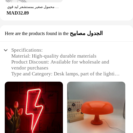
مصباح أمامي محمول صغير بمستشعر ليد قوي USB مصباح يدوي ليلي للصيد والتخييم مصابيح أمامية
MAD32.89
الجدول مصابيح
Here are the products found in the
Specifications:
Material: High-quality durable materials
Product Discount: Available for wholesale and
vendor purchases
Type and Category: Desk lamps, part of the lighting
category
Design and Style: Contemporary and sleek design
Usage and Purpose: Ideal for various settings,
including home, office, and study
Performance and Property: Energy-efficient LED
lighting
Parts and Accessories: Comes with all necessary
parts for easy assembly