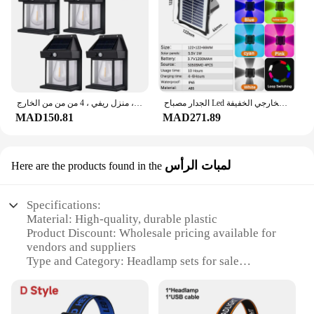
الجدار مصباح Led منزل في الهواء الطلق الشمسية مقاوم للماء صعودا وهبوطا مضيئة الإضاءة شرفة ديكورات للباحة حديقة الجدار الخارجي الخفيفة
مصباح شارع جداري مقاوم للماء يعمل بالطاقة الشمسية ، مصباح دافئ مع مستشعر ، ديكور حديقة ، إضاءة ليد ، إضاءة خارجية ، منزل ريفي ، 4 من من من الخارج
MAD150.81
MAD271.89
لمبات الرأس
Here are the products found in the
Specifications:
Material: High-quality, durable plastic
Product Discount: Wholesale pricing available for
vendors and suppliers
Type and Category: Headlamp sets for sale
Design and Style: Ergonomic, lightweight design
with adjustable straps
Usage and Purpose: Ideal for outdoor activities such