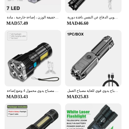
الذئب الأسنان عصا مصباح يدوي ضوء قوي شحن في الهواء الطلق السوبر مشرق متعدد الوظائف تلسكوبي الدفاع عن النفس نافذة دورية
كشافات ليد عالية الطاقة قابلة لإعادة الشحن ، شعلة تخييم مع قطعة خبز ، إضاءة جانبية ، خفيفة الوزن ، إضاءة خارجية ، مادة ABS ، 7 LED
MAD57.49
MAD46.60
ضوء فلاش المحمولة القابلة لإعادة الشحن الأضواء عالية الطاقة القابلة لإعادة الشحن مصباح ليد جيب التخييم مصباح يدوي قوي للغاية مصباح العمل
شعلة تخييم عالية الطاقة مع مصباح جانبي 4 من الكوز وقابل لإعادة الشحن مصباح يدوي محمول 4 وضع إضاءة
MAD33.43
MAD25.83