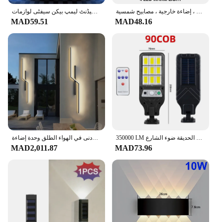
مصباح جداري مقاوم للماء يعمل بالطاقة الشمسية ، إضاءة لأعلى ولأسفل ، إضاءة ، منزل ، حديقة ، ديكور ساحة ، إضاءة خارجية ، مصابيح شمسية
لیڈ کار ایمرجنسی لائٹ ٹارچ مقناطیسی انڈکشن اسٹروب روڈ ایکسیڈنٹ لیمپ بیکن سیفٹی لوازمات
MAD59.51
MAD48.16
350000 LM أضواء الطاقة الشمسية في الهواء الطلق محس حركة الطاقة الشمسية 3 طرق إضاءة جدارية أمنية مقاومة للماء للفناء باب الحديقة ضوء الشارع
الحد الأدنى في الهواء الطلق وحدة إضاءة LED جداريّة ضوء الحديثة مقاوم للماء Ip65 في الهواء الطلق وحدة إضاءة LED جداريّة مصباح شريط طويل الضوء الخارجي لحديقة فناء الشرفة
MAD2,011.87
MAD73.96