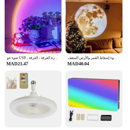
Performance and Property: Energy-efficient, long-
lasting light output
Shape or Size or Weight or Quantity: Available in a
variety of sizes and configurations to suit different
lighting needs
Parts and Accessories: Comes with all necessary
components for easy installation
Features:
|الاضاءه|Wholesale|
ضوء إسقاط القمر والأرض السقف USB ، ضوء الجو
ضوء جو USB ، صورة الغرفة ، الغرفة
MAD21.47
MAD40.04
**Enhanced Illumination and Efficiency**
Illuminate your living or working environment with
the advanced LED technology of our lighting
fixtures. The superior brightness and energy
efficiency of these lamps ensure that you can enjoy
a well-lit space without the high energy costs. The
sleek, modern design not only complements any
decor but also serves as a testament to your
commitment to sustainability and eco-friendly
practices.
**Versatile Lighting Solutions**