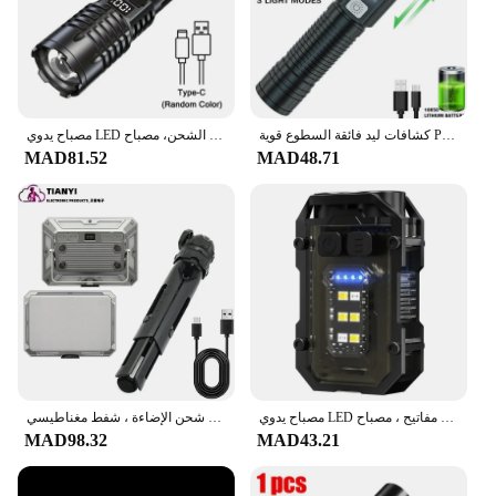
كشافات ليد فائقة السطوع قوية P70 ، ضوء تكتيكي ، كشافات طوارئ ، مصباح تكبير تلسكوبي ، مدمج في بطارية ، 5000 لومن
مصباح يدوي LED عالي الطاقة قابل لإعادة الشحن، مصباح LED قوي جدًا مع شعلة إضاءة جانبية للتخييم في الهواء الطلق والمشي لمسافات طويلة
MAD81.52
MAD48.71
مصباح يدوي LED صغير محمول مع شحن خفيف قوي ، فائق السطوع ، مغناطيسي ، منزلي ، خارجي ، سلسلة مفاتيح ، مصباح
كوب صغير متعدد الوظائف ضوء العمل ، كشك التخييم في الهواء الطلق ، سوق الليل شحن الإضاءة ، شفط مغناطيسي
MAD98.32
MAD43.21