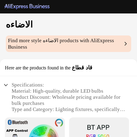
الاضاءه
Find more style
الاضاءه
products with AliExpress
Business
قاد قطاع
Here are the products found in the
Specifications:
Material: High-quality, durable LED bulbs
Product Discount: Wholesale pricing available for
bulk purchases
Type and Category: Lighting fixtures, specifically
designed for commercial and industrial settings
Design and Style: Sleek, modern design with a focus
on energy efficiency
Usage and Purpose: Provides ample illumination for