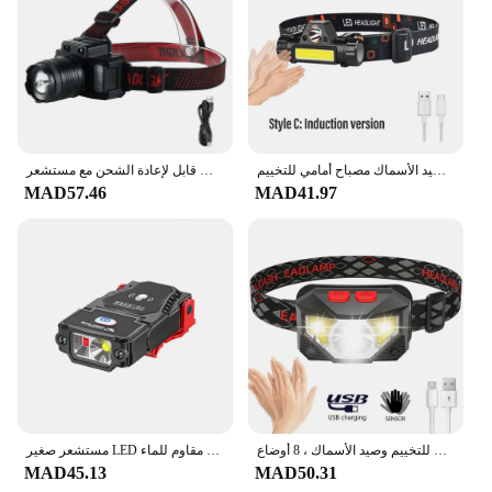
مصباح أمامي للتخييم قابل لإعادة الشحن لصيد الأسماك مصباح أمامي للتخييم XPE أوضاع إضاءة 2 مع مغناطيس للذيل قابل للفصل
مصباح أمامي قابل لإعادة الشحن مع مستشعر LED ، مصباح يدوي أمامي ، مصباح أمامي قوي ، فوانيس أمامية ، تخييم ، ضوء بحث ، 5 أنماط
MAD57.46
MAD41.97
مصباح أمامي ليد مع مستشعر الحركة بمسند اليد ، مصباح أمامي قوي ، مصباح يدوي كوب ، مصباح كشاف للتخييم وصيد الأسماك ، 8 أوضاع
مستشعر صغير LED كشافات قابل للتعديل زاوية قبعة كاب كليب أضواء مقاوم للماء USB مصباح قابل لإعادة الشحن في الهواء الطلق التخييم الصيد المصباح
MAD45.13
MAD50.31