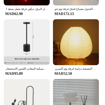
Features:
**Illuminate Your Space with Elegance**
الكلاسيكية الفطر الجدول مصباح فندق غرفة نوم جو Led مصباح غرفة ديكور جماليات الهدايا ليلة ضوء الديكور مصابيح الإضاءة
1 قطعة لافتة نيون على شكل البرق، ديكور غرفة يعمل بمنفذ USB/بطارية، لغرفة النوم وغرفة الألعاب وغرفة المعيشة والمكتب
The الاضاءه الجدول مصابيح, or Table Lamp Sets, are
MAD62.90
MAD172.13
a perfect blend of functionality and style. Designed
with a modern aesthetic, these lamps are not just a
source of light but a statement piece that adds a
touch of sophistication to any room. The lamps are
crafted from high-quality materials, ensuring
durability and longevity. Whether you're looking to
brighten up your workspace or create a cozy
ambiance in your living area, these lamps are
versatile enough to adapt to any setting.
**Energy-Efficient Lighting for Everyday Use**
Efficiency is at the heart of these lamps, with their
لتقوم بها بنفسك الشمال ورقة فانوس الجدول مصابيح النمط الياباني الحديثة المعيشة دراسة غرفة نوم السرير LED ليلة الإضاءة ديكورات المنزل
الكلاسيكية المعادن اللمس الاستشعار LED الجدول مصباح قابلة للشحن لمبة مكتب 3 ألوان الإبداعية المحيطة ضوء بار غرفة ديكور ضوء الليل
energy-efficient LED lighting providing a bright
MAD95.89
MAD52.50
and even illumination. The LED bulbs are not only
environmentally friendly but also long-lasting,
reducing the need for frequent replacements. This
makes them an economical choice for both personal
and commercial use. The lamps are designed to be
user-friendly, with easy-to-install parts and
accessories, making them a hassle-free addition to