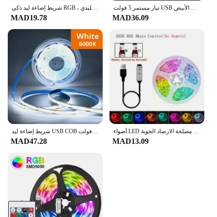
تيار مستمر 5 فولت USB شرائط ليد ضوء 2835 الأبيض الدافئ الأبيض Led قطاع أضواء للتلفزيون الخلفية ديكور المنزل 1-5 متر شريط مرن الشريط
شريط إضاءة ليد ذكي RGB ، شريط جليدي RGB ، مصباح خيط ، سلسلة شريط ، USB ، 15 متر ، 20 متر ، 5 فولت ، قابس إضاءة ليد لغرفة الحائط ، 1500
MAD19.78
MAD36.09
أضواء LED بلوتوث 5050 مصلحة الارصاد الجوية USB LED قطاع اليكسا APP التحكم واي فاي RGB لاصق لوسيس Led إضاءة خلفية للتلفاز مصابيح لتزيين الغرفة
شريط إضاءة ليد USB COB مع مستشعر حركة كنس يدوي ، مصباح شريط مقاوم للماء ، شريط إضاءة لخزانة المطبخ ، شريط إضاءة لكل متر ، 5 فولت
MAD47.28
MAD13.09