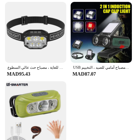
USB قابلة لإعادة الشحن الصمام مصباح يدوي الرأس ، غطاء كليب ضوء ، كوب كشافات ، بطارية مدمجة ، مصباح أمامي للصيد ، التخييم
مصباح أمامي قابل لإعادة الشحن لصيد الأسماك ، مصباح يدوي طويل العمر للغاية ، مصباح حث عالي السطوع
MAD95.43
MAD87.07