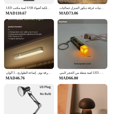
غرفة نوم كريستال اللمس يعتم ضوء الليل الفتيات غرفة ديكور المنزل جماليات USB السرير LED المحيطة الجدول ثلاثية الأبعاد مصباح القمر
LED لمبة مكتب USB قابلة للشحن الجدول مصباح بار مطعم أجواء مصابيح اللمس اللاسلكية أضواء LED مقاومة للماء لغرفة نوم الفندق
MAD110.67
MAD73.06
لعبة شعلة من الحجر البني LED ، نموذج نحل ذاتي الصنع ، إضاءة ليلية ، هدية محيطية للأطفال ، ديكور لعبة الغرفة ، مصباح مكتبي مضيء ، أو"
التحكم عن بعد أدى ضوء الليل ، ضوء مجلس الوزراء ، عكس الضوء المغناطيسي شفط مصباح ، المنزل ، غرفة نوم ، إضاءة الطوارئ ، 3 ألوان
MAD46.76
MAD66.80