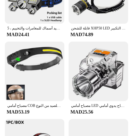
قابلة للشحن XHP50 LED كشافات مقاوم للماء رئيس ضوء الصيد البحث التخييم رئيس مصباح يدوي فانوس التكبير
5 ، قابلة لإعادة الشحن مع بطارية مدمجة ، رأس صيد أسماك للمغامرات والتخييم
MAD24.41
MAD74.89
مصباح أمامي LED قابل لإعادة الشحن ، مشعل رأس ، مصباح يدوي أمامي LED ، مصباح أمامي فائق السطوع ، مصباح أمامي مقاوم للماء للصيد
مصباح أمامي COB يعمل في الهواء الطلق مصباح أمامي للصيد من النوع C قابل لإعادة الشحن
MAD53.19
MAD25.56