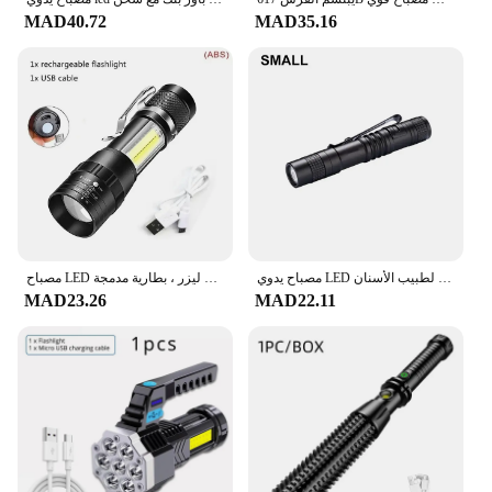
preferences. Our commitment to quality ensures that
MAD40.72
MAD35.16
you can offer your customers lighting solutions that
are not only visually appealing but also built to last.
Our products are designed to be a valuable addition
to your inventory, providing you with a competitive
edge in the market.
مصباح يدوي LED قلم إضاءة لطبيب الأسنان ، D5 ، صغير ، محمول ، 1000 لومن ، 1 وضع التبديل ، يصلح للتخييم ، المشي لمسافات طويلة ، خارج
مصباح LED أبيض عالي الطاقة ليزر ، بطارية مدمجة ، USB قابلة لإعادة الشحن ، ضوء قوي ، شعلة تكتيكية ، تخييم خارجي ، مصباح للمشي لمسافات طويلة
MAD23.26
MAD22.11