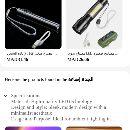
مصباح يدوي LED عالي الطاقة ، أضواء كاشفة محمولة قابلة لإعادة الشحن ، ضوء تخييم خارجي ، مصباح صيد ، مصابيح طويلة الأمد ، مصابيح صغيرة
مصباح صغير قابل لإعادة الشحن USB ، مصباح يدوي LED ، قلم إضاءة للتلميذ عن طريق الفم ، مصباح شعلة جيب محمول ، أدوات صيد خارجية ، 1:
MAD31.46
MAD26.66
الجدة إضاءة
Here are the products found in the
Specifications:
Material: High-quality LED technology
Design and Style: Sleek, modern design with a
minimalist aesthetic
Usage and Purpose: Ideal for ambient lighting in
homes, offices, or commercial spaces