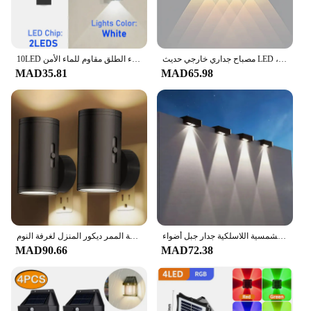
مصباح جداري خارجي حديث LED ، مصابيح شرفة مضادة للماء ، مصابيح شرفة وحديقة ، مصباح حائط داخلي ، ديكور منزلي
10LED أضواء الجدار الشمسية في الهواء الطلق مقاوم للماء الأمن LED الإضاءة لحديقة ساحة سياج ديكور مصابيح
MAD35.81
MAD65.98
أضواء الجدار الشمسية في الهواء الطلق مربع الشمسية اللاسلكية جدار جبل أضواء IP65 للماء مصابيح الحائط في الهواء الطلق ديكور للحديقة
ليلة ضوء التوصيل إلى الجدار عكس الضوء مقبس الحائط مصباح التحكم عن بعد الاتحاد الأوروبي المكونات في أباجورة غرفة الممر ديكور المنزل لغرفة النوم
MAD90.66
MAD72.38