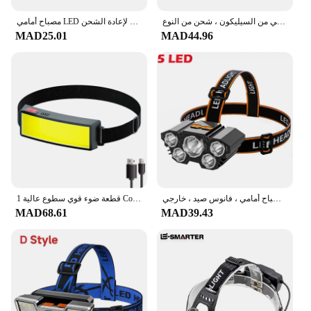
مصباح أمامي ليد حثي من السيليكون ، شحن من النوع C ، ركوب الدراجات وصيد الأسماك في الهواء الطلق ، ضوء أحمر أصفر وأزرق وأبيض ، مصباح أمامي تحذيري
مصباح أمامي LED صغير ، محمول ، قابل لإعادة الشحن USB ، مقاوم للماء ، مصباح عمل للصيد ، لقطة طويلة ، مشعل مثبت بالرأس ، خارجي ، جديد
MAD25.01
MAD44.96
مصباح أمامي ليد قابل لإعادة الشحن مع بطارية مدمجة ، مصباح يدوي قوي ، مصباح أمامي ، فانوس صيد ، خارجي ، USB ، 5 ، 11
1 قطعة ضوء قوي سطوع عالية Cob المصباح Usb شحن رئيس شنت ليلة مصباح الصيد في الهواء الطلق الدراجات الكاشف
MAD68.61
MAD39.43