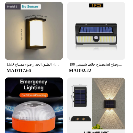
مصباح حائط شمسي 190led مع 4 أوضاع IP65 مقاوم للماء من باب الفناء
LED في الهواء الطلق الجدار ضوء مصباح PIR محس حركة AC85-265V ABS مقاوم للماء الحديثة داخلي المنزل شرفة الشرفة حديقة الديكور
MAD117.66
MAD92.22