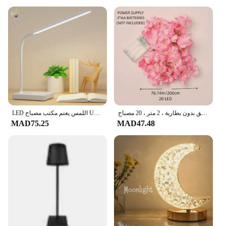
مصباح ليد لأزهار الكرز ، مناسب لتزيين غرف النوم ، حدائق بدون بطارية ، 2 متر ، 20 مصباح
LED اللمس يعتم مكتب مصباح USB شحن القراءة العين حماية الجدول ضوء التعلم غرفة نوم غرفة المعيشة الإضاءة كتاب مصابيح
MAD75.25
MAD47.48