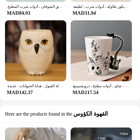
أكواب قهوة من السيراميك بنمط فواكه ، كوب للقهوة ، حليب ، عصير ، دقيق الشوفان ، شاي ، كوب للإفطار ، هدية مهرجان ، مطبخ ، ديكور طاولة ، أدوات شرب ، لطيفة
أكواب سيراميك زهور مقروصة يدويًا ، أكواب قهوة ، كوب شاي حليب ، طراز كوري ، كوب إفطار دقيق الشوفان ، أدوات شرب المطبخ
MAD84.93
MAD31.94
أكواب قهوة من السيراميك بتصميم الجيتار ، آلة موسيقية ، ملاحظة موسيقية ، أكواب للقهوة ، حليب ، شاي ، أدوات مطبخ ، دروبشيبينغ
كوب سيراميك ساحر للقهوة ، بومة صبي ، مدرسة السحر والسحر ، كأس رسول رسالة القبول ، هدايا الحيوانات ، جديدة
MAD142.37
MAD217.54
القهوة الكؤوس
Here are the products found in the