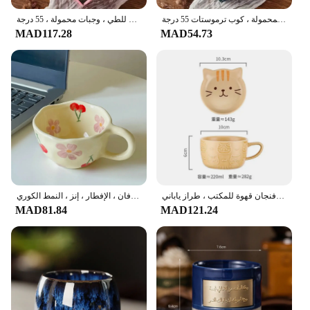
كوب سيراميك مع ملعقة ومجموعة حقيبة تخزين ، علبة هدايا ، ملعقة قابلة للطي للوجبات المحمولة ، كوب ترموستات 55 درجة
كوب سيراميك دافئ مع ملعقة ومجموعة حقيبة تخزين ، كوب ترموستات ، صندوق هدايا ، ملعقة قابلة للطي ، وجبات محمولة ، 55 درجة
MAD117.28
MAD54.73
كوب سيراميك كرتوني للحيوانات بغطاء ، كوب ماء للأزواج ، كوب إفطار منزلي لطيف ، فنجان قهوة للمكتب ، طراز ياباني
أكواب قهوة سيراميك زهور غير منتظمة مقروصة يدويًا ، كوب إفطار ، أدوات شرب ، حليب ، كوب شاي ، دقيق الشوفان ، الإفطار ، إنز ، النمط الكوري
MAD81.84
MAD121.24