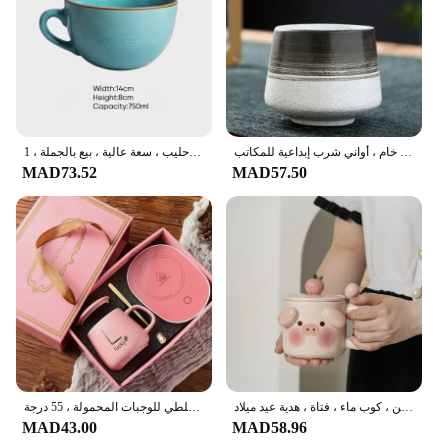
كوب شاي من السيراميك العتيق ، تحويل الفرن ، فنجان قهوة ، وعاء ماء منزلي ، أواني فخار خام ، أواني شرب إبداعية للمكاتب ،
وعاء فطور سيراميك ، كوب فخار ماء مكتبي ، كوب قهوة بورسلين ، أكواب شاي الظهيرة ، أوعية حليب ، سعة عالية ، بيع بالجملة ، 1.
MAD73.52
MAD57.50
كوب قهوة سيراميك لطيف مع غطاء ملعقة ، كوب حليب ، إفطار ، مج زوجين ، كوب ماء ، فتاة ، هدية عيد ميلاد
مجموعة صندوق هدايا كوب ترموستات ، أكواب سيراميك دافئة مع ملعقة وحقيبة تخزين ، ملعقة قابلة للطي للوجبات المحمولة ، 55 درجة
MAD43.00
MAD58.96