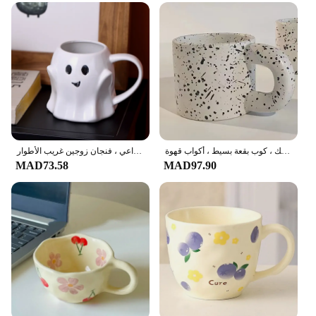
كوب دقيق الشوفان والحليب بحبر رش ، كوب ماء منزلي كوري ، كوب سيراميك ، كوب بقعة بسيط ، أكواب قهوة
كأس سيراميك شبح الهاليان ، كوب قزم وهمي سحري ، فنجان قهوة إبداعي ، فنجان زوجين غريب الأطوار
MAD73.58
MAD97.90