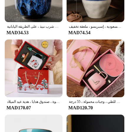
كوب ماء مزجج من الفولاذ المقاوم للصدأ مع تصميم الجيتار ، سيراميك بسيط ، سعة كبيرة ، المملكة العربية السعودية ، إسبريسو ، ملعقة تخفيف
فنجان شاي تحول الفرن ، فنجان إسبرسو سيراميك ، فنجان شاي كونغ فو بورسلين ، قدح قهوة فخارية ، أدوات شرب نبيذ ، على الطريقة اليابانية
MAD34.53
MAD74.54
كوب سيراميك دافئ مع ملعقة ومجموعة حقيبة تخزين ، كوب ترموستات ، صندوق هدايا ، ملعقة قابلة للطي ، وجبات محمولة ، 55 درجة
مج سيراميك بغطاء ومجموعة ملعقة ، فنجان قهوة ، صندوق هدايا ، هدية عيد الميلاد
MAD170.07
MAD120.70