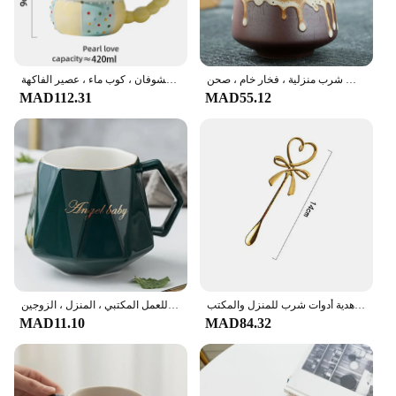
فنجان شاي مبتكر من السيراميك ، تحويل الفرن ، وعاء ماء ، فنجان قهوة ، منزلي ، أدوات شرب منزلية ، فخار خام ، صحن
الإبداعية السيراميك القهوة القدح ، قيمة اللون عالية ، كوب الإفطار ، الحليب ، الشاي ، عصير الفاكهة ، الشوفان ، كوب ماء ، عصير الفاكهة
MAD112.31
MAD55.12
كوب قهوة سيراميك إبداعي ، أكواب شاي حليب الإفطار ، نمط شريط الحب ستار ، مقبض مطلي بالذهب ، هدية أدوات شرب للمنزل والمكتب
أكواب سيراميك إبداعية على شكل ماس ، كوب قهوة هندسي شخصي ، كوب حليب وماء للعمل المكتبي ، المنزل ، الزوجين ،!
MAD11.10
MAD84.32