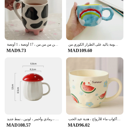
أكواب خزفية غير منتظمة مرسومة باليد على الطراز الكوري من Ins ، أكواب قهوة مرسومة باليد على شكل زهرة ، كوب شاي حليب ، هدية عيد الحب ، قوس قزح
سيراميك كرتوني لطيف ، نمط بقر وكوب ماء بقدميك ، فنجان قهوة إبداعي ، أدوات شرب صيفية وشتوية ، هدية ، من من من من من من من ، 17 أونصة ، 1 أونصة
MAD9.73
MAD109.60
فنجان قهوة اسبريسو سيراميك ، كوب بنمط فاكهة لطيف ، كوب إفطار دقيق الشوفان ، أكواب ماء للأزواج ، هدية عيد الحب
الكرتون الفطر موضوع زجاجة ماء ، القدح الإبداعية ، كوب مادة السيراميك ، رمادي وأحمر ، لونين ، نمط جديد
MAD108.57
MAD96.02