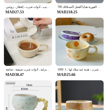
700 مللي سعة كبيرة السيراميك فنجان القهوة الإفطار كوب حليب مع غطاء وملعقة طبق للنودلز الفورية هدايا أفضل لأصدقائك
كوب قهوة سيراميك لطيف بغطاء ومغرفة ، كوب شرب ، أرنب متدرج ، نمط الكرز ، كوب حليب ، أدوات شرب ، إفطار ، زوجين
MAD27.53
MAD218.25
أكواب قهوة خزفية غير منتظمة مقروصة يدويًا ، كوب شاي حليب بالزهور ، كوب إفطار دقيق الشوفان ، أدوات شرب ، هدية عيد ميلاد لها ، 1: 1000
كوب قهوة بنمط منقوش بني ، أكواب ماء من السيراميك ، أدوات مطبخ ، هدايا أدوات مطبخ منزلية ، أدوات شرب صيفية ، صانعة
MAD38.47
MAD25.66