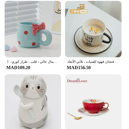
هريرة لطيف كوب مخلب القط السيراميك ، كوب ماء أسفل الحيوان ، فنجان قهوة للفتيات ، ثلاثي الأبعاد
كوب فطور من السيراميك للفتيات ، كوب عائلي لطيف ، كوب قهوة ماء شرب شائع للفتيات ، جمال عالي ، قلب ، طراز كوري ، 1
MAD109.20
MAD156.50