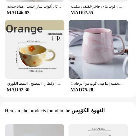
كوب سيراميك من البورسلين العظمي الأوروبي ، طبق فنجان قهوة ، كوب سحب شاي زهور عتيق ، هدية زفاف ، كوب ماء ، فاخر خفيف ، مكتب
كوب قهوة سيراميك لطيف مع ملعقة ، أدوات شرب مبتكرة مرسومة يدويًا ، أكواب شاي حليب ، هدايا جديدة
MAD46.62
MAD97.55
1 على الطراز الاسكندنافي كوب إفطار من الشوفان والقهوة بحافة ذهبية ، كوب ذو شخصية إبداعية ، كوب من الرخام
أقداح قهوة مصنوعة من السيراميك غير منتظمة على شكل زهرة يدوية ، كوب شاي حليب إنس ، كوب إفطار الشوفان ، أدوات تحضير الإفطار ، المطبخ ، النمط الكوري
MAD92.30
MAD75.28
القهوة الكؤوس
Here are the products found in the