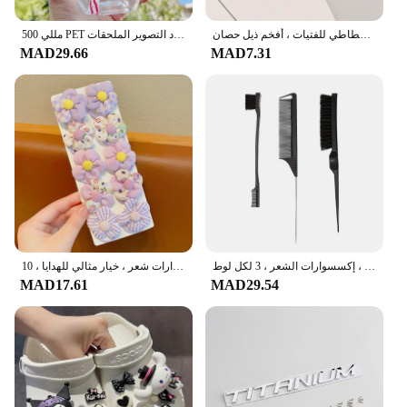
لطيف الكرتون الحيوان شريط مطاطي للفتيات ، أفخم ذيل حصان ، Maruko الشعر التعادل ، مرونة الشعر الدائري ، أغطية الرأس للأطفال ، اكسسوارات للشعر
500 مللي PET الفراولة على شكل الأطفال القش القدح واضح الفراولة عصير القدح كوب الماء البارد التصوير الملحقات
MAD29.66
MAD7.31
مشط مزدوج الجوانب للتحكم في الحواف ، فرشاة تصفيف الشعر ، إكسسوارات الشعر ، 3 لكل لوط
حلقات شعر زهرية لطيفة للفتيات ، ربطة شعر ، إكسسوارات شعر ، خيار مثالي للهدايا ، 10 * *
MAD17.61
MAD29.54