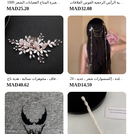
الحلو اكسسوارات للشعر سنو وايت رباط شعر أحمر أسود القوس عقال للفتيات النساء أغطية الرأس الرجعية القوس العلاقات Hairband
1000 قطعة/الحقيبة الملونة الصغيرة المتاح العصابات الشعر Scrunchie الفتيات شريط مطاطي مرن ذيل حصان حامل إكسسوارات الشعر العلاقات الشعر
MAD25.20
MAD32.08
ربطات شعر للنساء من حجر الراين على شكل فراشة ، رباط رأس بسلسلة شرابة طويلة كريستالية ، أغطية رأس لؤلؤ مقلدة ، إكسسوارات شعر ، جديد ، 24
مشبك شعر كريستال لؤلؤ زهور للعروس ، مشط زفاف ، دبوس شعر ، أربطة رأس ، إكسسوارات زفاف ، مجوهرات نسائية ، هدية تاج
MAD40.62
MAD14.59