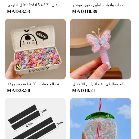
واقي طين رفرف الطين ، رفرف رفرف رفرف ، ملحقات واقيات الطين ، فورد مونديو ، MK4 ، MK5 ، ~ ، Fusion cd390 ، our
ل شاومي Mi Pad 6 5 4 3 2 1 برو زائد 11 بوصة الزجاج المقسى حامي الشاشة فيلم واقية ل MiPad Redmi 8 10.1 10.6 12.4
MAD43.53
MAD110.89
حبل شعر بخط هاتف حلزوني مرن ، فراشة مُطَرزة جميلة ، حلقة شعر على شكل ذيل حصان ، رباط مطاطي ، غطاء رأس للأطفال
مقاطع صغيرة مخالب الشعر لطيف للفتيات ، دبوس الشعر الملونة الطفل ، الكرتون ، الأرنب ، زهرة ، تاج ، مقاطع الشعر نجمة ، الملحقات ، 30 قطعة ، مجموعة
MAD28.50
MAD10.21