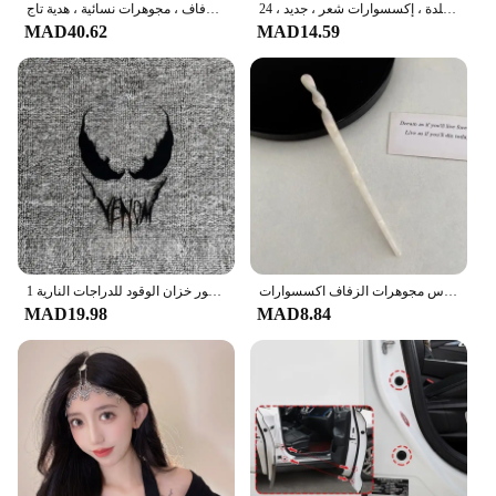
ربطات شعر للنساء من حجر الراين على شكل فراشة ، رباط رأس بسلسلة شرابة طويلة كريستالية ، أغطية رأس لؤلؤ مقلدة ، إكسسوارات شعر ، جديد ، 24
مشبك شعر كريستال لؤلؤ زهور للعروس ، مشط زفاف ، دبوس شعر ، أربطة رأس ، إكسسوارات زفاف ، مجوهرات نسائية ، هدية تاج
MAD40.62
MAD14.59
النمط الصيني الشعر العصي خمر خلات الراتنج عود النساء دبابيس الشعر كليب دبوس أغطية الرأس مجوهرات الزفاف اكسسوارات
1 قطعة ملصقات السيارات الرجل الحديدي لنافذة الباب السيارات الجسم الشارات مقاوم للماء السم اكسسوارات الديكور على ديكور خزان الوقود للدراجات النارية
MAD19.98
MAD8.84