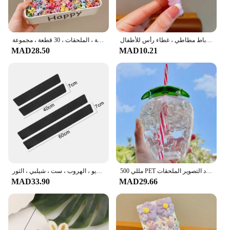
حبل شعر بخط هاتف حلزوني مرن ، فراشة مُطَرزة جميلة ، حلقة شعر على شكل ذيل حصان ، رباط مطاطي ، غطاء رأس للأطفال
مقاطع صغيرة مخالب الشعر لطيف للفتيات ، دبوس الشعر الملونة الطفل ، الكرتون ، الأرنب ، زهرة ، تاج ، مقاطع الشعر نجمة ، الملحقات ، 30 قطعة ، مجموعة
MAD28.50
MAD10.21
500 مللي PET الفراولة على شكل الأطفال القش القدح واضح الفراولة عصير القدح كوب الماء البارد التصوير الملحقات
ملصقات دواسات عتبة باب السيارة ، غطاء من ألياف الكربون ، الملحقات ، فورد ، الانصهار ، غيا ، الحارسة ، الحافة ، مونديو ، الهروب ، ست ، شيلبي ، الثور
MAD33.90
MAD29.66