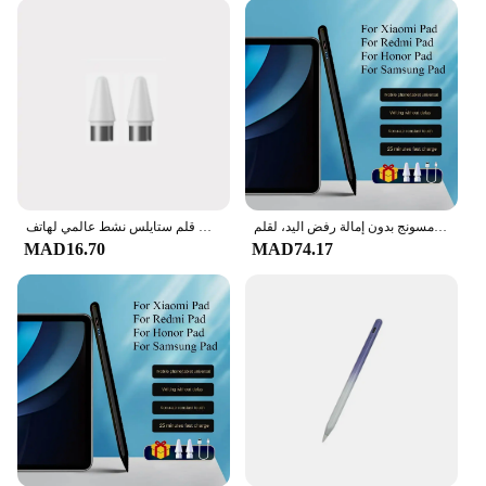
looking to offer a comprehensive range of art
supplies to their customers. The convenience of
having multiple nibs at your disposal means you
can switch between styles effortlessly, ensuring
your work remains consistent and of the highest
quality.
قلم لهاتف شاومي باد 6 ستايلس للوحة سامسونج بدون إمالة رفض اليد، لقلم Honor Redmi لجميع أقلام الهاتف اللوحي التي تعمل بنظام أندرويد
قلم ستايلس نشط عالمي لهاتف Xiaomi Pad 6S Pro 12.4 MiPad 7 6 5 قلم رصاص يعمل باللمس للرسم لـ Redmi Pad Pro 12.1 SE 8.7 11
MAD16.70
MAD74.17