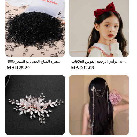
الحلو اكسسوارات للشعر سنو وايت رباط شعر أحمر أسود القوس عقال للفتيات النساء أغطية الرأس الرجعية القوس العلاقات Hairband
1000 قطعة/الحقيبة الملونة الصغيرة المتاح العصابات الشعر Scrunchie الفتيات شريط مطاطي مرن ذيل حصان حامل إكسسوارات الشعر العلاقات الشعر
MAD25.20
MAD32.08