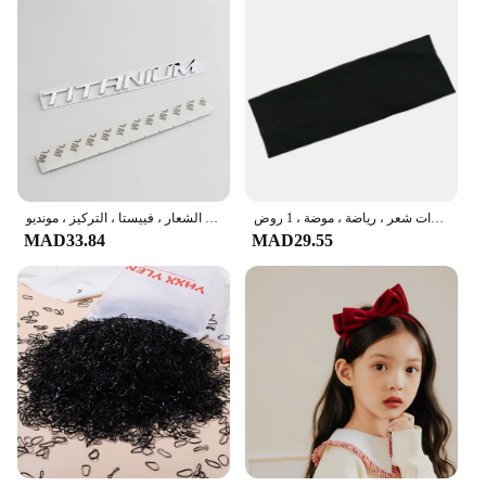
ربطة رأس كورية محبوكة من القطن للنساء والفتيات ، ربطات شعر ناعمة ، غسول ركوب الدراجات ، وجه ، ربطات شعر ، إكسسوارات شعر ، رياضة ، موضة ، 1 روض
شارة صندوق السيارة المعدنية لفورد ، ملصقات الشعار ، الشعار ، فييستا ، التركيز ، مونديو ، MK4 ، MK5 ، الحافة ، Ecosport ، الانصهار ، التيتانيوم ، الملحقات
MAD33.84
MAD29.55