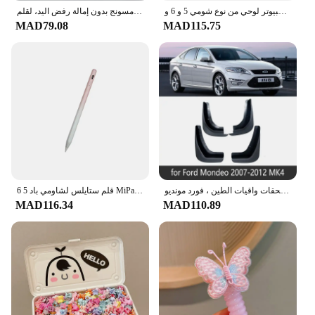
قلم قلم لمس للهاتف المحمول اللوحي ، قلم رسم ، قلم رصاص لجهاز كمبيوتر لوحي من نوع شومي 5 و 6 و Mi Pad 5 و Mi Pad 5 و 6 و 11"
قلم لهاتف شاومي باد 6 ستايلس للوحة سامسونج بدون إمالة رفض اليد، لقلم Honor Redmi لجميع أقلام الهاتف اللوحي التي تعمل بنظام أندرويد
MAD79.08
MAD115.75
واقي طين رفرف الطين ، رفرف رفرف رفرف ، ملحقات واقيات الطين ، فورد مونديو ، MK4 ، MK5 ، ~ ، Fusion cd390 ، our
قلم ستايلس لشاومي باد 5 6 MiPad 5 Pro Mi Pad 5 6 Pro 11 "Redmi Pad Mipad6 Pro قلم لمس للكمبيوتر اللوحي قلم رسم للهاتف المحمول
MAD116.34
MAD110.89