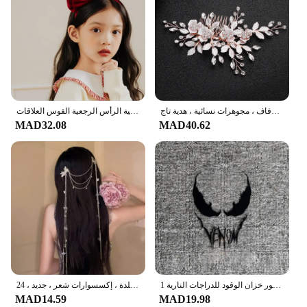
مشبك شعر كريستال لؤلؤ زهور للعروس ، مشط زفاف ، دبوس شعر ، أربطة رأس ، إكسسوارات زفاف ، مجوهرات نسائية ، هدية تاج
الحلو اكسسوارات للشعر سنو وايت رباط شعر أحمر أسود القوس عقال للفتيات النساء أغطية الرأس الرجعية القوس العلاقات Hairband
MAD32.08
MAD40.62
1 قطعة ملصقات السيارات الرجل الحديدي لنافذة الباب السيارات الجسم الشارات مقاوم للماء السم اكسسوارات الديكور على ديكور خزان الوقود للدراجات النارية
ربطات شعر للنساء من حجر الراين على شكل فراشة ، رباط رأس بسلسلة شرابة طويلة كريستالية ، أغطية رأس لؤلؤ مقلدة ، إكسسوارات شعر ، جديد ، 24
MAD14.59
MAD19.98