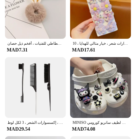
حلقات شعر زهرية لطيفة للفتيات ، ربطة شعر ، إكسسوارات شعر ، خيار مثالي للهدايا ، 10 * *
لطيف الكرتون الحيوان شريط مطاطي للفتيات ، أفخم ذيل حصان ، Maruko الشعر التعادل ، مرونة الشعر الدائري ، أغطية الرأس للأطفال ، اكسسوارات للشعر
MAD7.31
MAD17.61
MINISO لطيف سانريو كورومي Kawaii إكسسوارات أحذية الكرتون الطرفية سينامورول ميلودي سحر مشبك سحر الاطفال هدية
مشط مزدوج الجوانب للتحكم في الحواف ، فرشاة تصفيف الشعر ، إكسسوارات الشعر ، 3 لكل لوط
MAD29.54
MAD74.08