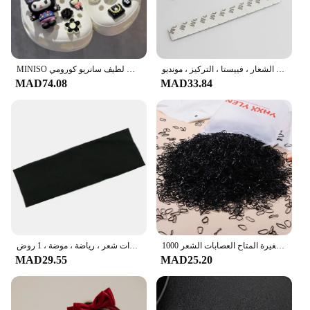
شارة صندوق السيارة المعدنية لفورد ، ملصقات الشعار ، الشعار ، فييستا ، التركيز ، مونديو ، MK4 ، MK5 ، الحافة ، Ecosport ، الانصهار ، التيتانيوم ، الملحقات
MINISO لطيف سانريو كورومي Kawaii إكسسوارات أحذية الكرتون الطرفية سينامورول ميلودي سحر مشبك سحر الاطفال هدية
MAD74.08
MAD33.84
1000 قطعة/الحقيبة الملونة الصغيرة المتاح العصابات الشعر Scrunchie الفتيات شريط مطاطي مرن ذيل حصان حامل إكسسوارات الشعر العلاقات الشعر
ربطة رأس كورية محبوكة من القطن للنساء والفتيات ، ربطات شعر ناعمة ، غسول ركوب الدراجات ، وجه ، ربطات شعر ، إكسسوارات شعر ، رياضة ، موضة ، 1 روض
MAD29.55
MAD25.20