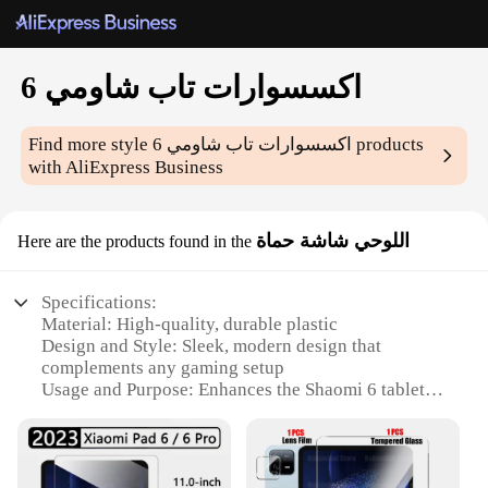
اكسسوارات تاب شاومي 6
products
اكسسوارات تاب شاومي 6
Find more style
with AliExpress Business
اللوحي شاشة حماة
Here are the products found in the
Specifications:
Material: High-quality, durable plastic
Design and Style: Sleek, modern design that
complements any gaming setup
Usage and Purpose: Enhances the Shaomi 6 tablet's
protection and functionality
Typical Adaptive Scenario: Ideal for use in various
environments, from home to office
Shape or Size or Weight or Quantity: Lightweight