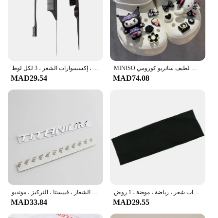
MINISO لطيف سانريو كورومي Kawaii إكسسوارات أحذية الكرتون الطرفية سينامورول ميلودي سحر مشبك سحر الاطفال هدية
مشط مزدوج الجوانب للتحكم في الحواف ، فرشاة تصفيف الشعر ، إكسسوارات الشعر ، 3 لكل لوط
MAD29.54
MAD74.08
ربطة رأس كورية محبوكة من القطن للنساء والفتيات ، ربطات شعر ناعمة ، غسول ركوب الدراجات ، وجه ، ربطات شعر ، إكسسوارات شعر ، رياضة ، موضة ، 1 روض
شارة صندوق السيارة المعدنية لفورد ، ملصقات الشعار ، الشعار ، فييستا ، التركيز ، مونديو ، MK4 ، MK5 ، الحافة ، Ecosport ، الانصهار ، التيتانيوم ، الملحقات
MAD33.84
MAD29.55