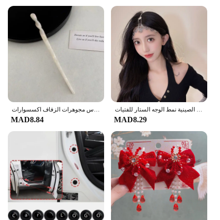
العتيقة الصينية نمط الوجه الستار للفتيات ، Hanfu اكسسوارات للشعر ، شرابة طويلة ، مطرز خطوة هزة آذان ، معلقة عقال الطرف مجوهرات
النمط الصيني الشعر العصي خمر خلات الراتنج عود النساء دبابيس الشعر كليب دبوس أغطية الرأس مجوهرات الزفاف اكسسوارات
MAD8.84
MAD8.29