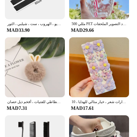
500 مللي PET الفراولة على شكل الأطفال القش القدح واضح الفراولة عصير القدح كوب الماء البارد التصوير الملحقات
ملصقات دواسات عتبة باب السيارة ، غطاء من ألياف الكربون ، الملحقات ، فورد ، الانصهار ، غيا ، الحارسة ، الحافة ، مونديو ، الهروب ، ست ، شيلبي ، الثور
MAD33.90
MAD29.66
حلقات شعر زهرية لطيفة للفتيات ، ربطة شعر ، إكسسوارات شعر ، خيار مثالي للهدايا ، 10 * *
لطيف الكرتون الحيوان شريط مطاطي للفتيات ، أفخم ذيل حصان ، Maruko الشعر التعادل ، مرونة الشعر الدائري ، أغطية الرأس للأطفال ، اكسسوارات للشعر
MAD7.31
MAD17.61