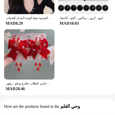
ممتص صدمات لباب السيارة من السيليكون ، وسادة عازلة ، حصيرة ، وسادة ، ملحقات ، شيفروليه كامارو ، ماليبو ، كروز ، تراكس ، أفيو ، كابتيفا
العتيقة الصينية نمط الوجه الستار للفتيات ، Hanfu اكسسوارات للشعر ، شرابة طويلة ، مطرز خطوة هزة آذان ، معلقة عقال الطرف مجوهرات
MAD8.29
MAD10.03
مجموعة مشبك شعر كرتوني لطيف لطفلة صغيرة ، إكسسوارات شعر للأطفال ، مشبك جانبي للطلاب طازج وحلو ، زهور
MAD28.46
وحي القلم
Here are the products found in the