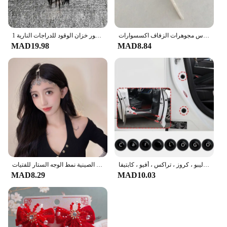
النمط الصيني الشعر العصي خمر خلات الراتنج عود النساء دبابيس الشعر كليب دبوس أغطية الرأس مجوهرات الزفاف اكسسوارات
1 قطعة ملصقات السيارات الرجل الحديدي لنافذة الباب السيارات الجسم الشارات مقاوم للماء السم اكسسوارات الديكور على ديكور خزان الوقود للدراجات النارية
MAD19.98
MAD8.84
ممتص صدمات لباب السيارة من السيليكون ، وسادة عازلة ، حصيرة ، وسادة ، ملحقات ، شيفروليه كامارو ، ماليبو ، كروز ، تراكس ، أفيو ، كابتيفا
العتيقة الصينية نمط الوجه الستار للفتيات ، Hanfu اكسسوارات للشعر ، شرابة طويلة ، مطرز خطوة هزة آذان ، معلقة عقال الطرف مجوهرات
MAD8.29
MAD10.03