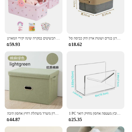
כותנה פשתן מתקפל אחסון סלי ילדים צעצועי מארגן בגדים ושונות ארון תיק כביסה סל WF
אביזרים לשיער ניידים תיבת אחסון ראש התינוק חבל הסיכה גומי התכשיט הלבשה תכשיטים במקרה שינה יקירי המארגן
₪59.93
₪18.62
1 PC משרד אקריליק אחסון שולחן העבודה מדף ברור/שחור מכתב דואר מארגן שולחן העבודה קובץ מעטפה אחסון מחזיק דואר
קוביית לא ארוג מתקפל תיבת אחסון צעצועי בגדי ארגזי אחסון עם מכסה בית ארון משרד משתלת רחיץ אחסון תיבה
₪44.87
₪25.35