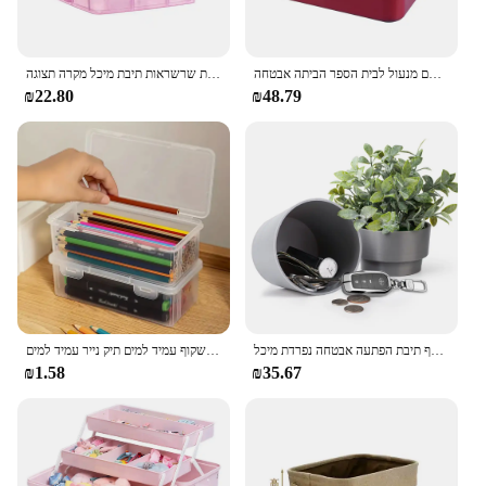
אבטחה ניידת תיבת סיסמא נעילה כסף כסף תכשיטים אחסון תיבת מתכת עם מנעול לבית הספר הביתה אבטחה
שקוף נייד גדול תכשיטי ארגונית נשלף רשתות תכשיטי אחסון טבעות שרשראות תיבת מיכל מקרה תצוגה
₪22.80
₪48.79
מוסתרים פרח פלסטיק בטוח מחסן כסף תיבת הפתעה אבטחה נפרדת מיכל stash בטוח תיבת גיבוב
עם תיבת עיפרון סגורה קיבולת גדולה שקוף עמיד למים תיק נייר עמיד למים dustproof פלסטיק שולחן עבודה
₪1.58
₪35.67