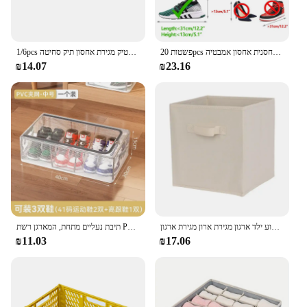
פשטות 20pcs תיבת נעליים סט אחסון מתקפל פלסטיק מטבח ברור בית מתלה מחסנית אחסון אמבטיה
1/6pcs תיק נעליים מתקפלות במקרה מעובה שקוף פלסטיק מגירת אחסון תיק סחיטה
₪14.07
₪23.16
קוביית בד ללא ארוג אחסון אריג תיבת אחסון בית ציוד, אחסון צעצוע ילד ארגון מגירת ארון מגירת ארגון
תיבת נעליים מתחת, המארגן רשת Pvc, מתקפל שקוף אחסון גדול עבור נעליים, ארון או חדר שינה
₪11.03
₪17.06