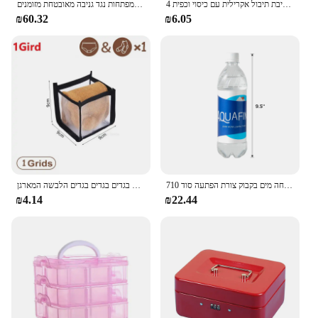
4 יח 'מטבח ברור תיבת אחסון מיכל מתכלים צנצנות אקרילית תיבת תיבול אקרילית עם כיסוי וכפית
מזומנים מגירה חסין אש חסין חסין אש מתכת רב תא כסף עם מנעול 2 מפתחות נגד גניבה מאובטחת מזומנים
₪60.32
₪6.05
הסחה מים בקבוק צורת הפתעה סוד 710ML נסתרת אבטחה מיכל סטאש כספת עם מזון כיתה ריח הוכחה תיק
מכנסיים מקופלים מארגן חזייה הלבשה תחתונה אחסון ארונות מגירות מארגני תחתונים גרביים בגדים בגדים בגדים בגדים הלבשה המארגן
₪4.14
₪22.44