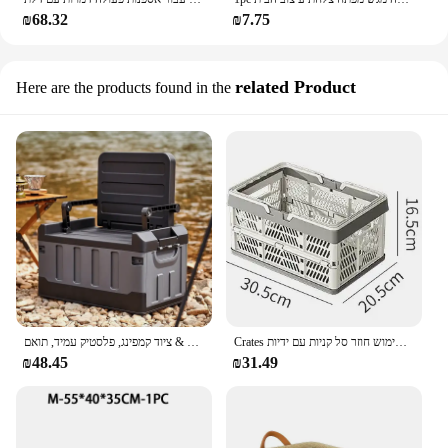
₪68.32
₪7.75
related Product
Here are the products found in the
Crates סל קניות לכריסת אחסון פלסטיק לשימוש חוזר סל קניות עם ידיות
תיבת אחסון רב תכליתי-קיבולת גדולה עבור בגדים, צעצועים & ציוד קמפינג, פלסטיק עמיד, תואם
₪48.45
₪31.49