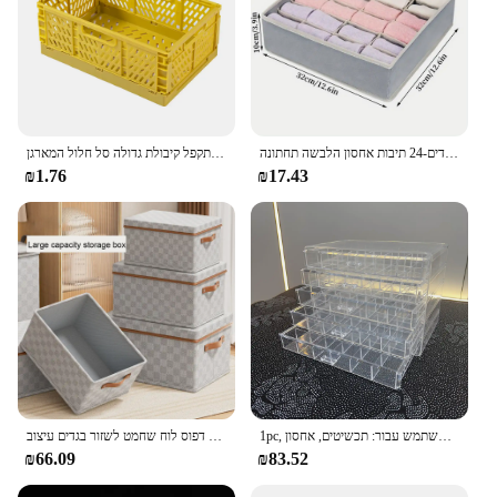
קריסת גרב מארגן-אביזרים לנשים אחסון ארון ארון בגדים-24 תיבות אחסון הלבשה תחתונה
תיבת אחסון מתקפל קיבולת גדולה סל חלול המארגן
₪1.76
₪17.43
1pc, תיבת אחסון תכשיטים חמש שכבות, צבע מחולק: שקוף, אפור, ניתן להשתמש עבור: תכשיטים, אחסון
בית בגדים לבית תיבת אחסון צעצוע תיבת אחסון לא ארוגים דפוס לוח שחמט לשזור בגדים עיצוב
₪66.09
₪83.52