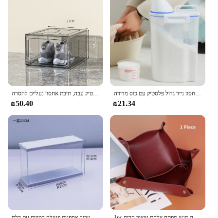
ביתי כביסה אחסון נייד גדול פלסטיק עם כוס מדידה
קופסת נעליים שקופות, דלת שאיבה מגנטית, תיבת אחסון פלסטיק עבה, תיבת אחסון נעליים להסרה
₪50.40
₪21.34
1pc עור ארגונית שולחן העבודה מגש מפתח צלחת עיצוב הבית Organizador קוביות מגש מפתח ארנק עור מפוצל מתקפל תיבת אחסון
ברור אקריליק תצוגת מקרה עיוור בובת תצוגת תיבת רב שכבתי דלת עבור אספנות פעולה דמויות עם דלת Dustproof אחסון