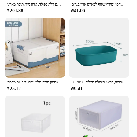
תיבת אחסון פלסטיק רחבה 45 ס "מ, תיבת אחסון שקוף שקוף למארגן ארון בגדים
תיבת אחסון צעצועים מתקפל עם דלת כפולה, ארון נייד, תיבת מארגן stackable עם גלגלי קסטר
₪201.88
₪41.06
38/70/80 ס "מ רוחב, 2/3 שכבות 4/5, שקופות פלסטיק שקופות שקופות ארון בגדים יוקרתי, פריטי קיבולת גדולים
תיבת אחסון תיבת ספר מתקפל תלמיד כיתה ארגון תיבת חטיף צעצוע אחסון תיבת סלון נוסף גדול עם מכסה
₪25.12
₪9.41