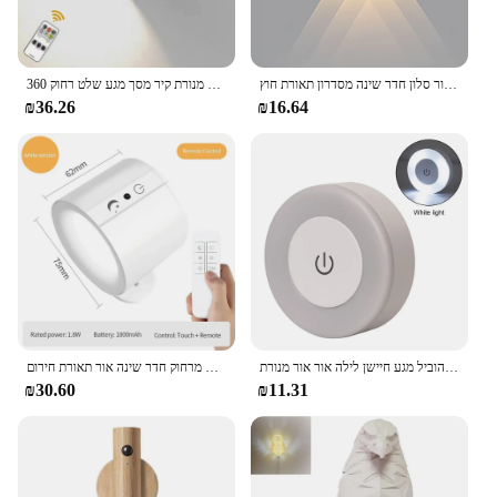
למעלה ולמטה הוביל מנורת קיר עמיד למים פנים אור עבור סלון חדר שינה מסדרון תאורת חוץ
הוביל כפול מנורת קיר מסך מגע שלט רחוק 360 rotatable USB retable טעינה אלחוטי אור לילה נייד עבור מנורת קריאה
₪36.26
₪16.64
אנרגיה חיסכון החדר הוביל מגע חיישן לילה אור אור מנורת UV נטענת מנורת קיר מגנטי
מובלת קיר מגנטי מיני אור שחור/לבן ראש כפול תאורה שליטה מרחוק חדר שינה אור תאורת חירום
₪30.60
₪11.31