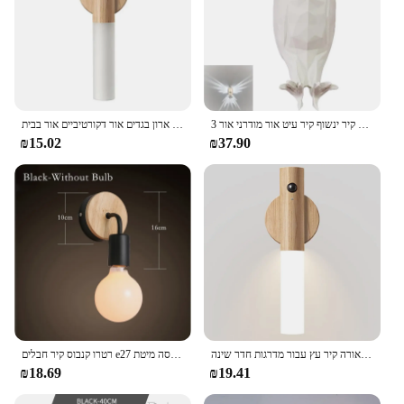
מנורת קיר ינשוף קיר עיט אור מודרני אור 3d הדפס גוף בעל חיים תאורה ברק ליל כל הקדושים xmas
מנורת קיר אינטליגנטי חם חדש מנורת קיר תאורה אלחוטית מסדרון ארון ארון בגדים אור דקורטיביים אור בבית
₪15.02
₪37.90
אור לילה תנועה חיישן לילה אור מנורת קיר נטענת קיר מגנטיות תאורה קיר עץ עבור מדרגות חדר שינה
רטרו קנבוס קיר חבלים e27 מנורת ברזל מקורה מחזיק עבור המעבר מסדרון כניסה מיטת AC90-265V קישוט גוף
₪18.69
₪19.41