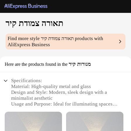
תאורה צמודת קיר
Find more style
תאורה צמודת קיר
products with
AliExpress Business
מנורות קיר
Here are the products found in the
Specifications:
Material: High-quality metal and glass
Design and Style: Modern, sleek design with a
minimalist aesthetic
Usage and Purpose: Ideal for illuminating spaces
with a contemporary touch
Performance and Property: Energy-efficient LED
lighting
Parts and Accessories: Comes with a complete set of