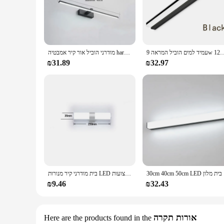
decor.
**Energy-Efficient and Long-Lasting**
Illuminate your bathroom with energy-efficient LED lighting 
that outlasts traditional lighting options, you can enjoy the 
bathroom's lighting without the need for professional assista
עמיד למים הוביל המראה 9w 12w אור קדמי ac220v איפור
מודרני הוביל אור קיר אמבטיה hardwares קיר מנורת לילה שלושה צבעים אורות אלומיניום הוביל אמבטיה אמבטיה קו מנורת
**Versatile and User-Friendly**
₪31.89
₪32.97
Whether you're looking to set the mood for a relaxing soak or enhance your morning routine, our תאורה אמבטיה sets the per
for a variety of bathroom sizes and styles. The lighting is d
**Ideal for Wholesale and Vendors**
Our תאורה אמבטיה is not only perfect for personal use but also an excellent choice for wholesale and vendor needs. With a focus on quality and affordability, these sets are designed to cater to a wide
range of customers. Whether you're looking to stock up for yo
30cm 40cm
בית מודרני קיר מנורות LED סופר בהיר ארוך רצועות Led מראה אור מקורה Decors אקריליק אורות לאמבטיה שינה
₪9.46
₪32.43
אורות תקרה
Here are the products found in the