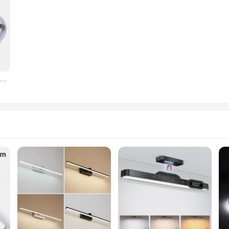
מיני qitu רזה מיני הוביל במורד אור 3w redc12v 24v מטבח אמבטיה עמיד למים מובנה תאורה