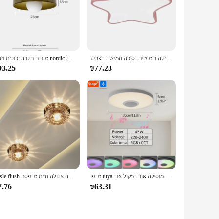
 your bathroom for years to come.
-quality product that meets the needs of both residential and
מנורת מקרונים מעטבל אורות ילדים חדר ילדה חדר שינה מחקר מנורת חדר שינה חמה רומנטיקה רומנטית נסיכה חמישה הצביע
מנורת תקרה זכוכית וינטג nordic הוביל g9 מנורות קיר למרפסת כניסה אור ארון ארון כניסה אור מזדרון
93.25
₪77.23
מרפו tuya חכם אפליקציה תקרה אור הוביל מוסיקה אור רמקול אור dimmer שליטה מרחוק Bluet' wifi 220v חדר שינה עיצוב הבית
Aisle flush הוביל תקרה מנורת סלון קריסטל מסדרון אורות הוביל תקרה צלולה חזית מרפסת
7.76
₪63.31