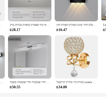
that provides a warm, inviting glow. These lights are not only kind to your elec
same brightness and clarity for years to come. The lightweight design allows for
nce.
למעלה ולמטה הוביל מנורת קיר עמיד למים פנים אור עבור סלון חדר שינה מסדרון תאורת חוץ
מנורת קיר מוארת מודרנית 40/60 ס "מ מראה שירותים אור שירותים שירותים שחור זהב ארוך גוף בית תפאורה מוארת מנורות ברק
קיר רכוב אמבטיה חדר שינה 
₪28.17
₪16.47
₪
fect ambiance. The versatile nature of these lights means they are suitable
esigned to be user-friendly, with a straightforward setup that allows you to foc
ur retail store or provide a comprehensive solution for your clients, our bathr
מנורת קיר מודרני קריסטל sconce קיר e14 ליד מיטת רטרו תעשייתי בית סלון חדר אמבטיה תאורה תפאורה
מודרני מנורת קיר מוארת קיר תפאורה תאורה 60/80/100 ס "מ אור רצועת ארוך עבור חדר אמבטיה חדר אמבטיה מטבח
 50cm LED קיר מנורת חדר אמבטיה מראה אור מקורה בית מלון Decors אקריליק סופר בהיר ארוך רצועות קיר מראה אור
₪50.55
₪34.80