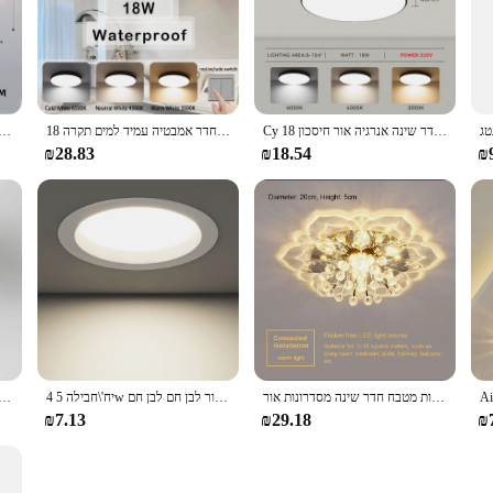
eing easy to clean and maintain, ensuring that it remains a stunning addition to
m ceiling light set to your customers with confidence, knowing that it is a high
 line, offering both functionality and style to your clients.
Cy תקרה מודרנית הוביל מנורת חדר שינה אנרגיה אור חיסכון 18w 30w ip65 עמיד למים עגול הוביל אור תקרה עבור פנים 220v
תאורה חדר אמבטיה עמיד למים תקרה 18w 18w 30w 40w עגול הוביל תקרה מנורת סלון מטבח שירותים 110v 220v
תקרת אור מסדרון ערוץ תקרת מנורת מרפסת מעבר מנור FoyerTrack אור נורדי מטבח תקרת אורות
₪28.83
₪18.54
₪
תקרה קריסטל אור מודרני פרח צורה תקרה מנורת סלון סלון מנורת חדר שינה מסדרונות מטבח חדר שינה מסדרונות אור
4 יח'\חבילה 5w עגול הוביל אור למטה שקוע תקרה מובלת תקרה תאורה תאורה פנימית זרקור לבן חם לבן חם
פנסי תקרה כניסה נורדית מרפסת עץ עגול ארון חדר אוכל חדר חדר שינה אור חדר אמבטי
₪7.13
₪29.18
₪