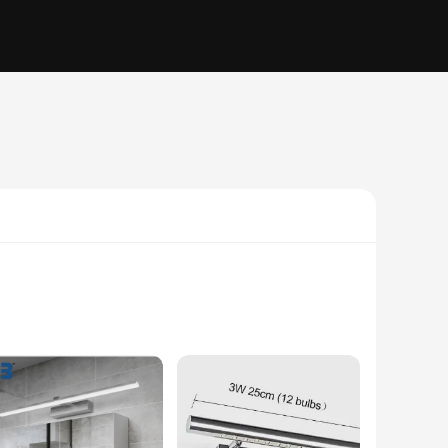
lso ensures the lights blend seamlessly with your existing