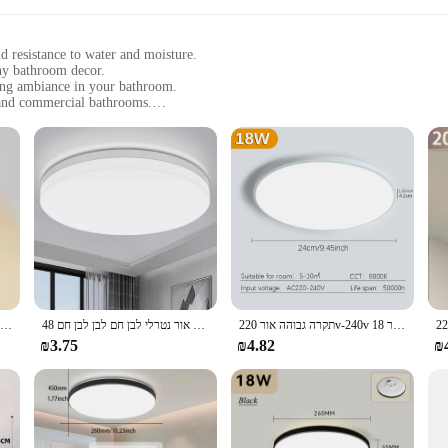
d resistance to water and moisture.
ny bathroom decor.
ting ambiance in your bathroom.
l and commercial bathrooms.
f sizes to fit any bathroom layout.
de bright, consistent illumination.
light. Its sleek, minimalist design not only adds a touch of elegance to your b
תקרה גבוהה אור 220v-240v עגול מודרני הוביל אור 18w 27w 36w עמיד למים ip55 עבור סלון מקורה חדר אמבטיה הוביל מנורה
אולטרה-דק עגול הוביל תקרה בהיר אור נטרלי לבן חם לבן לבן חם 48w 36w 24w 18w
הוביל מנורת תקרה מודרנית לחדר לבן חם תאורת תאורה LED תאורת סלון
othing soak in the tub or need practical lighting for grooming tasks, this bathro
₪3.75
₪4.82
₪
lumination, making it an eco-friendly choice for your home or business. The vari
 spacious master bathroom.
esign. The light fixture is designed to be installed by both professionals and DIY