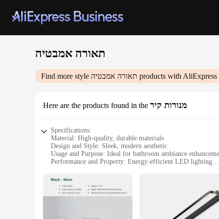
תאורה אמבטיה
Find more style
תאורה אמבטיה
products with AliExpress
מנורות קיר
Here are the products found in the
Specifications:
Material: High-quality, durable materials
Design and Style: Sleek, modern aesthetic
Usage and Purpose: Ideal for bathroom ambiance enhanceme
Performance and Property: Energy-efficient LED lighting
Shape or Size or Weight or Quantity: Compact and lightweigh
Parts and Accessories: Comes with all necessary hardware fo
Features:
**Elevate Your Bathroom's Elegance**
Transform your bathroom into a serene oasis with our state-of-the-art תאורה אמבטיה (bathroom lighting). Crafted from robust materials, these fixtures are designed to
moisture typically found in bathroom environments. The sleek