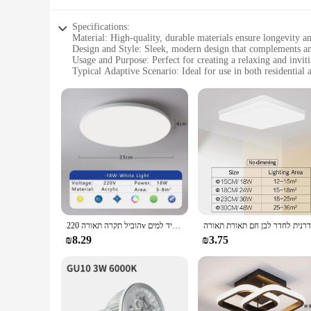
Specifications:
Material: High-quality, durable materials ensure longevity an
Design and Style: Sleek, modern design that complements a
Usage and Purpose: Perfect for creating a relaxing and invi
Typical Adaptive Scenario: Ideal for use in both residentia
Shape or Size or Weight or Quantity: Available in a variety o
Performance and Property: Energy-efficient LED lights provi
Features:
|Vendors|
**Elegant Illumination for Your Bathroom Sanctuary**
The תאורה אמבטיה, or bathroom ceiling light, is a pinnacle of modern design and functionality. Crafted from premium materials, this light fixture is designed to withstand the humidity of a bathroom
environment, ensuring a long-lasting and reliable source of 
contemporary to traditional.
**Versatile Lighting for Every Scenario**
הוביל תקרה תאורה 220v עמיד למים dustproof שלושה חדר שינה חדר אמבטיה מטבח חדר אמבטיה מטבח חדר
Whether you're looking to create a serene atmosphere for a so
₪8.29
₪3.75
Its energy-efficient LED lights provide bright, consistent il
fit for your space, whether it's a compact powder room or a
**Effortless Installation and Maintenance**
Installation is a breeze, thanks to the light's user-friendly d