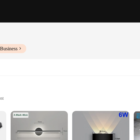
 Business
nt
t for easy installation
r a seamless setup
 withstand the humidity and
, minimalist design not only adds a touch of sophistication to your space but a