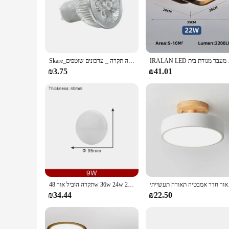
users. Maintenance is also straightforward, with the light b
As a wholesale vendor or supplier, you can offer this bathroo
commercial settings. It's an excellent addition to your product
IRALAN LED ת בית
Skare_תקרה תקרה _ עדכונים שוטפים
₪3.75
₪41.01
ה תאורה תעשייתי
תקרה הוביל אור 48w 36w 24w 24w לוח עגול משטח הר 18w 13w 9w 6w אור ac ac 85-265v ultrathin מנורת תקרה מרובע
₪34.44
₪22.50