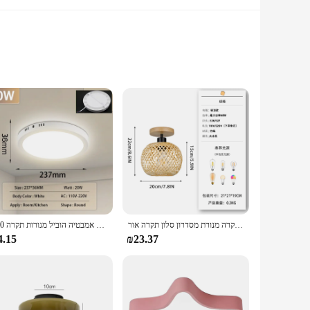
athroom but also complements various styles, from
רטרו הוביל במבוק ארוג תקרה מנורת מסדרון סלון תקרה אור e27 מנורות ארוגים דקורטיביים
עגול הוביל תקרה אורות פנים פאנל פנים הוביל מנורת חדר שינה עבור סלון מטבח אור עמיד למים חדר אמבטיה הוביל מנורות תקרה 220v
om ceiling light set is versatile enough to suit any scenario.
4.15
₪23.37
ety of sizes available ensures that you can find the perfect
 enthusiasts alike, making it accessible to a wide range of