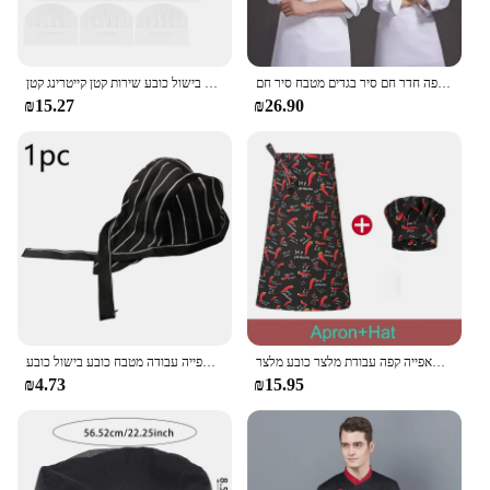
שמלות שף מלון מפואר לגברים ולנשים מעובה מטבח נשיפה קפה חדר חם סיר בגדים מטבח סיר חם
כובע כובע שף 12 יח 'לילדים מטבח נייר בישול כובע שירות קטן קייטרינג קטן
₪15.27
₪26.90
שף בישול ערכת סינר ערכת מלון שף מגיש קפה מלון שף מסעדת גבר על פן מאפייה קפה עבודת מלצר כובע מלצר
שפים אוניברסלי כובע פיראט כובע פיראט שירות המלצר כובעים מלון מסעדה מאפייה עבודה מטבח כובע בישול כובע
₪4.73
₪15.95