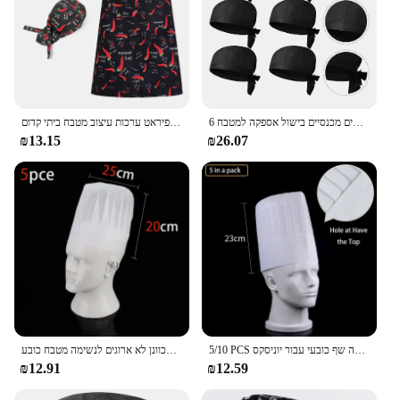
6 יח 'כובע שחור כובע שף כובע יוניסקס מסעדה לבשל כובעים מכנסיים בישול אספקה למטבח
כובע שף פיראט כובע שף פיראט ערכות עיצוב מטבח ביתי קדום
₪13.15
₪26.07
5/10 PCS מסעדת מטבח כובע סושי חנות חד פעמי מזון קייטרינג בישול כובע מלון לא ארוג לנשימה שף כובעי עבור יוניסקס
ילד כובע שף קייטרינג הפנוי בישול כובע מלון מסעדה מתכוונן לא ארוגים לנשימה מטבח כובע
₪12.91
₪12.59