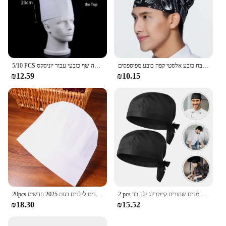
כובע שף שחור כובע שף כמוסות גברים מתכווננים מטבח כובע אלסטי קפה כובע מפוספסים
5/10 PCS מסעדת מטבח כובע סושי חנות חד פעמי מזון קייטרינג בישול כובע מלון לא ארוג לנשימה שף כובעי עבור יוניסקס
₪12.59
₪10.15
2 pcs ריתוך כובעים מצחיק כובע שף סקלי לגברים מדים שחורים קייטרינג ילד בד
20pcs ילדים שף חד פעמיים ילדים רתדות אוכל קייטרינג כובע בישול כובע מסעדה מטבח ילדים לילדים בנות 2025 חדשים
₪18.30
₪15.52