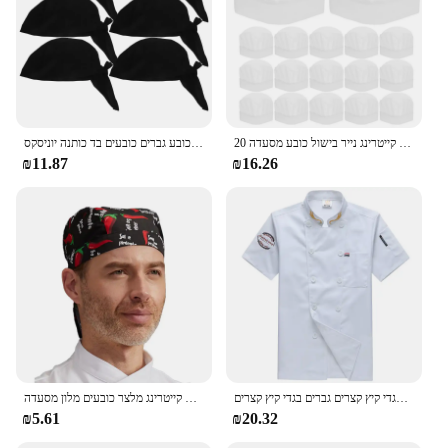
the future of your culinary endeavors, ensuring that
you have the right tools at hand for every occasion.
20 יח 'ילדים חד פעמיים כובעי שף פנויות אוכל קייטרינג נייר בישול כובע מסעדה heads מטבח ילדים
כובע שף כובע גברים כובעים בד כותנה יוניסקס
₪11.87
₪16.26
קייטרינג עבודה שף בגדי קיץ קצרים גברים בגדי קיץ קצרים
שפים יוניסקס כובע פיראט כובע שירות קייטרינג מלצר כובעים מלון מסעדה
₪5.61
₪20.32