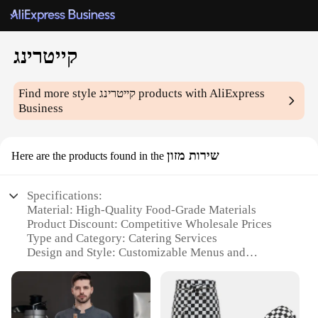
קייטרינג
Find more style
קייטרינג
products with AliExpress
Business
שירות מזון
Here are the products found in the
Specifications:
Material: High-Quality Food-Grade Materials
Product Discount: Competitive Wholesale Prices
Type and Category: Catering Services
Design and Style: Customizable Menus and
Presentation
Usage and Purpose: Suitable for Various Events and
Occasions
Performance and Property: Freshly Prepared Meals