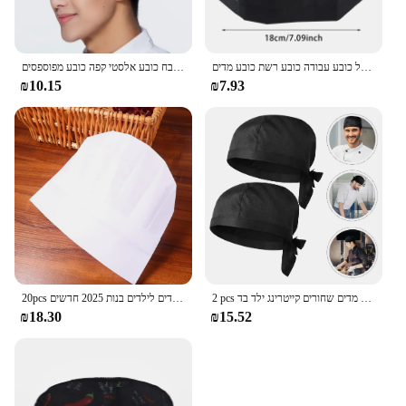
כובע מסעדת שף כובע מסעדה אופה בישול כובע נשים נשים גברים שירות אוכל כובע עבודה כובע רשת כובע מדים
כובע שף שחור כובע שף כמוסות גברים מתכווננים מטבח כובע אלסטי קפה כובע מפוספסים
₪10.15
₪7.93
2 pcs ריתוך כובעים מצחיק כובע שף סקלי לגברים מדים שחורים קייטרינג ילד בד
20pcs ילדים שף חד פעמיים ילדים רתדות אוכל קייטרינג כובע בישול כובע מסעדה מטבח ילדים לילדים בנות 2025 חדשים
₪18.30
₪15.52