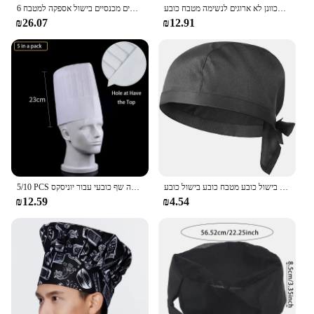
ילד כובע שף קייטרינג הפנוי בישול כובע מלון מסעדה מתכוונן לא ארוגים לנשימה מטבח כובע
6 יח 'כובע שחור כובע שף כובע יוניסקס מסעדה לבשל כובעים מכנסיים בישול אספקה למטבח
₪26.07
₪12.91
שפים יוניסקס כובע פיראט כובע מקלחת קייטרינג כובעים גולגולת מסעדה אוכל שף כובע בישול כובע מטבח כובע בישול כובע
5/10 PCS מסעדת מטבח כובע סושי חנות חד פעמי מזון קייטרינג בישול כובע מלון לא ארוג לנשימה שף כובעי עבור יוניסקס
₪12.59
₪4.54