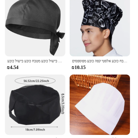
כובע שף שחור כובע שף כמוסות גברים מתכווננים מטבח כובע אלסטי קפה כובע מפוספסים
שפים יוניסקס כובע פיראט כובע מקלחת קייטרינג כובעים גולגולת מסעדה אוכל שף כובע בישול כובע מטבח כובע בישול כובע
₪4.54
₪10.15