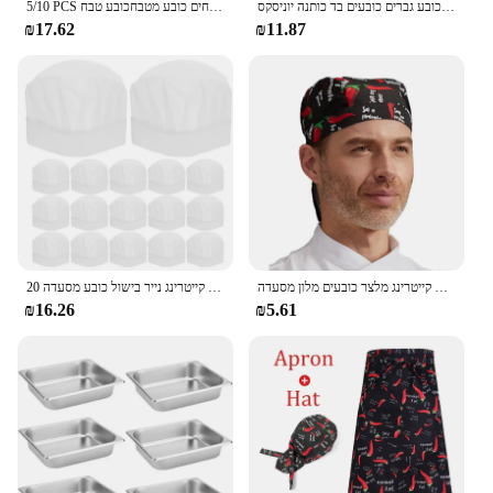
כובע שף כובע גברים כובעים בד כותנה יוניסקס
5/10 PCS שף כובעי סושי חנות חד פעמי מזון קייטרינג בישול כובע מלון מסעדה לא ארוג לנשימה מטבח כובע גברים נשיםכובע לטבחים כובע מטבחכובע טבח
₪17.62
₪11.87
שפים יוניסקס כובע פיראט כובע שירות קייטרינג מלצר כובעים מלון מסעדה
20 יח 'ילדים חד פעמיים כובעי שף פנויות אוכל קייטרינג נייר בישול כובע מסעדה heads מטבח ילדים
₪16.26
₪5.61