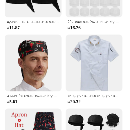
the best possible light, whether you're serving a
small intimate gathering or a large-scale event.
20 יח 'ילדים חד פעמיים כובעי שף פנויות אוכל קייטרינג נייר בישול כובע מסעדה heads מטבח ילדים
כובע שף כובע גברים כובעים בד כותנה יוניסקס
₪11.87
₪16.26
קייטרינג עבודה שף בגדי קיץ קצרים גברים בגדי קיץ קצרים
שפים יוניסקס כובע פיראט כובע שירות קייטרינג מלצר כובעים מלון מסעדה
₪5.61
₪20.32