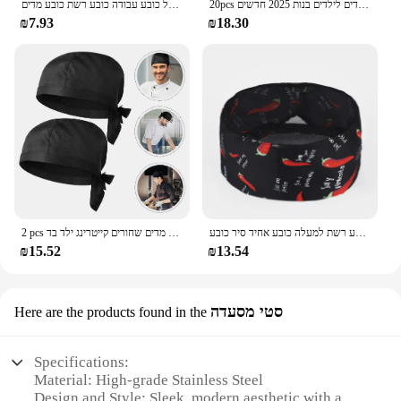
20pcs ילדים שף חד פעמיים ילדים רתדות אוכל קייטרינג כובע בישול כובע מסעדה מטבח ילדים לילדים בנות 2025 חדשים
כובע מסעדת שף כובע מסעדה אופה בישול כובע נשים נשים גברים שירות אוכל כובע עבודה כובע רשת כובע מדים
₪7.93
₪18.30
שף כובע מסעדת מטבח בייקר קייטרינג בישול כובע נשים גברים מזון שירות עבודה כובע רשת למעלה כובע אחיד סיר כובע
2 pcs ריתוך כובעים מצחיק כובע שף סקלי לגברים מדים שחורים קייטרינג ילד בד
₪15.52
₪13.54
סטי מסעדה
Here are the products found in the
Specifications:
Material: High-grade Stainless Steel
Design and Style: Sleek, modern aesthetic with a