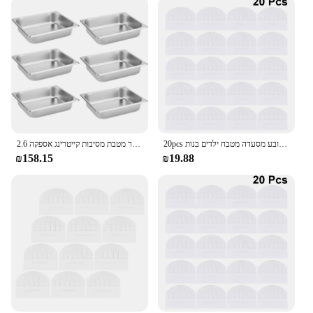
Shape and Size: Versatile, available in multiple sizes
to suit various culinary needs
Performance and Property: Durable, resistant to
corrosion and heat
Parts and Accessories: Includes essential kitchen
tools for efficient food presentation
Features:
**Elevate Your Culinary Presentation**
20pcs ילדים שף חד פעמיים ילדים רבנות קייטרינג אוכל קפה בישול כובע מסעדה מטבח ילדים בנות
2.6 אינץ 'עמוק נירוסטה שולחן אדים מחבת קיטור שולחן מחבת קיטור מטבת מסיבות קייטרינג אספקה
The קייטרינג צלחות הגשה are a testament to the art of
₪158.15
₪19.88
food presentation. Designed with the modern chef
in mind, these sets offer a professional touch to any
dish, whether it's a gourmet meal for a special
occasion or a casual buffet for a large gathering.
The sleek, modern design of these trays not only
enhances the visual appeal of your food but also
ensures durability and ease of use, making them a
staple in any professional kitchen or catering setup.
**Versatile and Practical for Every Occasion**