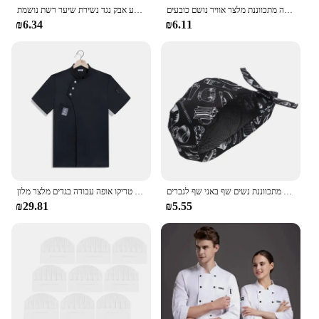
מטבח שף פיראט כובע מלון קייטרינג בקופות מאפייה מתכווננת מלצר אוויר נושם כובעים bbq
מפעל מזון סדנת עבודה נושם כובע קער בית קערות מטבח שף כובע אבק נגד נשירת שיער רשת נושמת
₪6.34
₪6.11
כובע לבשל כובע בישול כובע שף כובע כובע שף לכודים עבודה מתכווננת אופה לכובעי עבודה מתכווננת נשים שף באני שף לגברים
קייטרינג בישול מסעדה חולצה לבנה מטבח שף חולצת טריקו אופה עבודה בגדים מלצר מלון
₪29.81
₪5.55