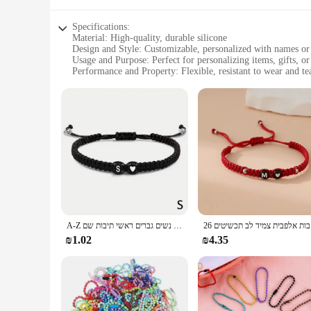
Specifications:
Material: High-quality, durable silicone
Design and Style: Customizable, personalized with names or i
Usage and Purpose: Perfect for personalizing items, gifts, or
Performance and Property: Flexible, resistant to wear and te
Quantity: Available in sets for sale
Applicable People: Ideal for individuals looking to personali
Features:
**Versatile Personalization**
Our צמידי שמות, or personalized name tags, are a versatile accessory that can be used to add a personal touch to a variety of items. Whether you're looking to customize your laptop, water bottle, or
luggage, these silicone tags are the perfect solution. The cu
belongings.
**Durable and Flexible**
Crafted from high-quality silicone, these name tags are desig
flexibility of the silicone allows for easy attachment to cur
you, no matter where you go.
26 כשיטים
A-Z בעבודת יד 26 אות לב צמיד ארוג קלוע חבל נשים גברים ראשי תיבות שם bangle מתכווננת זוג מאהב חברים תכשיטים
**Perfect for Gifting**
₪1.02
₪4.35
Looking for a thoughtful and unique gift? Our sets of persona
friends, family, or colleagues, these tags are a fantastic wa
personalized touch to their products.
In a world where personalization is key, our צמידי שמות are the perfect way to add a personal touch to your belongings. With their durability, flexibility, and customizable design, they are an essential
accessory for anyone looking to add a personalized flair to th