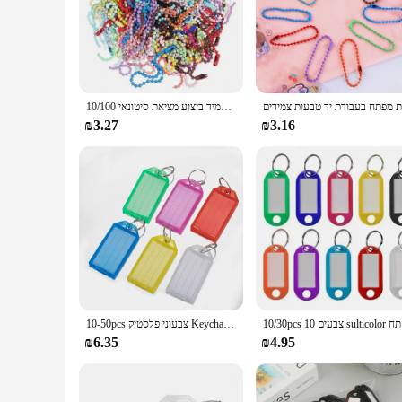
10/100 יח כדור חרוז שרשראות בובות תווית יד מחבר צמיד תכשיטי יד מחבר צמיד ביצוע מציאת סיטונאי
₪3.27
₪3.16
10/30
10-50pcs צבעוני פלסטיק Keychain מפתח תגיות תווית עם פיצול טבעת עבור DIY ממוספר שם כבודת תג מזהה תווית שם תגיות
₪6.35
₪4.95