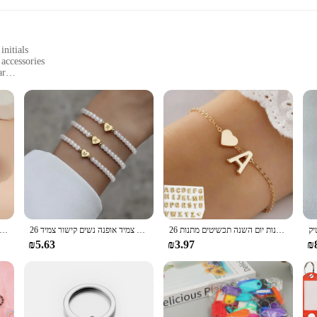
nitials
 accessories
ar
ze their belongings
stomizable aspect of these tags allows you to add names, initials, or even logos
ned to withstand the rigors of daily use. The durable material ensures that your
ved surfaces, making them suitable for a wide range of items. The resilience of 
26 אותיות אופנה אנגלית מכתב ראשון צמיד לב צמיד שם אישית צמידים בנות נשים בנות יום השנה תכשיטים מתנות
26 אותיות צמיד ראשוני לנשים דמוית פנינה צמיד אופנה נשים קישור צמיד wristband תכשיטים מתנה צמיד פנינה A-Z
ראשי תיבות אלפבית צמיד לב ת A-Z עבודת יד קריסה שם יד קלועה צמיד נשים נשים גברים חברות מתנות זוג מתנה
₪5.63
₪3.97
₪
lized name tags are the perfect choice. They are not only practical but also se
y to show you care. The sets are available for wholesale, making them an excelle
eir items.