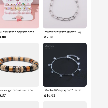
re designed to withstand the rigors of daily use. The unique
you're a student, a professional, or a parent, these tags are
 for any item. The application process is straightforward,
נירוסטה כיכר קישור שרשרת Toggle צמיד לנשים מתכת אבזם OT אבזם צמיד זהב/כסף צבע Toggle צמיד
3pcs ילדה פרפר כוכב קסם חרוזים צמיד
ld's school supplies or your office equipment, these tags are a
4.80
₪7.28
 it an excellent choice for businesses looking to offer
dition even after multiple uses. The sets are available for
Modian 925 כסף נקה CZ הניצוץ שרשרת צמיד גיאומטרי לובסטר נעילת צמיד לנשים אופנה נקבה תכשיטים
טבעי wenge צמיד עץ גברים מדיטציה יוגה braslet מתנה עבור החבר pulseras hombre אלסטי brazalete
6.37
₪16.01