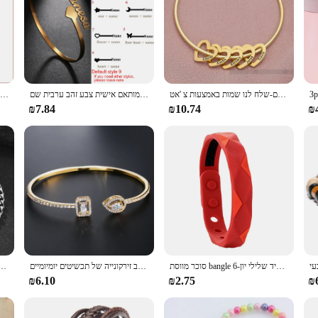
onal touch to your items. Made from high-quality, durable plastic, these tags a
ly identifiable, making it less likely for them to get lost or mixed up. Whether 
r item that needs a personal touch.
They come in a variety of shapes and sizes, allowing you to find the perfect fit
שמות מותאמים אישית לב קמעות לב זוית נשים צמיד מתנה ליום האם-שלח לנו שמות באמצעות צ 'אט
צמיד שם מותאם אישית לנשים גברים תכשיטי נירוסטה צבע זהב מותאם אישית צבע זהב ערבית שם bangle מתנה יום הולדת
אישית שם נשים של צמיד נירוסטה זהב כסף צמיד אישית צמיד תכשיטי יום מתנה
pply the tags without any hassle. Whether you're looking to personalize your chi
₪7.84
₪10.74
₪
l use but are also ideal for wholesale and suppliers. The wholesale prices make
ed to withstand the demands of daily use, ensuring that they remain in good con
d offer a unique and personalized service to their customers.
סוכר מווסת bangle 6-חור התאמת רצועת יד יוניסקס ללבוש סיליקה ג 'ל אנטי סטטי צמיד שלילי יון wristband
גאומטריה יוקרתית בצבע זהב מגלי השרוול עבור נשים אופנה צמידים מעוקב זירקונייה של תכשיטים יומיומיים.
צמידים מפלדת אל חלד מינימליסטי צמיד אופנה עבות תכשיטים לנשים תכשיטים ל
₪6.10
₪2.75
₪