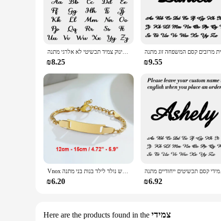
Our customizable name tags are a perfect blend of style and p
intact, no matter the weather. Whether you're looking to per
and sizes to choose from, you can find the perfect fit for yo
**Versatile and Convenient**
These personalized name tags are not just for personal use; t
אופנה מותאם אישית שם צמידי מכתב נירוסטה אישית צמידי לנשים תינוק צמיד תכשיטי לא אלרגי מתנה
occasion where name tags are necessary. The customizable nat
the sets come with multiple tags, ensuring that you have en
₪8.25
₪9.55
**Perfect for Gifting**
Our customizable name tags are not just practical; they are al
that will be appreciated. The ability to customize with names
ensure that they will be cherished for years to come.
ם ייחודיים מתנה
Vnox התאמה אישית של תינוק שם צמיד זהב טון מוצק נירוסטה מתכוונן צמיד חדש נולד לילד בנות בני מתנה
₪6.20
₪6.92
צמידי
Here are the products found in the