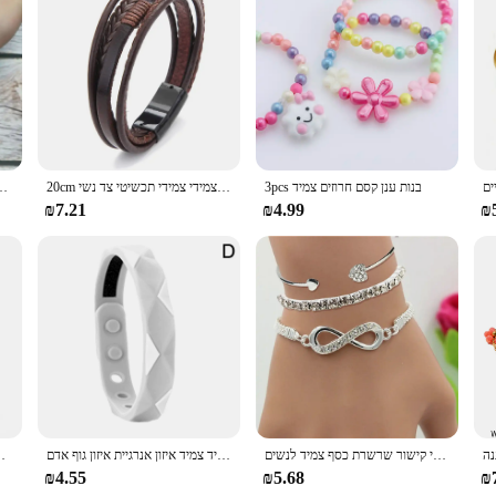
3pcs בנות ענן קסם חרוזים צמיד
20cm אורך גברים עור חבל קלוע צמיד חם מכירות סגסוגת מגנטי אבזם צמידי צמידי תכשיטי צד נשי
יח'\סט גולדפילד חרוזים פנינת קסם אלסטי צמידי סטים לנשים כסף צ
₪7.21
₪4.99
₪
טרנדי גיאומטרי קישור שרשרת כסף צמיד לנשים Rhinestones זהב צבע Bowknot לב תליון פתוח קאף צמיד בנות Jewelr
קלאסי אינפרא אדום שלילי יונים צמיד יונים טיטניום גרמניום צמיד צמיד איזון אנרגיית איזון גוף אדם
חדש אופנה יוקרתי תכשיטי להטביע טבעי פגז 5 פר
₪4.55
₪5.68
₪