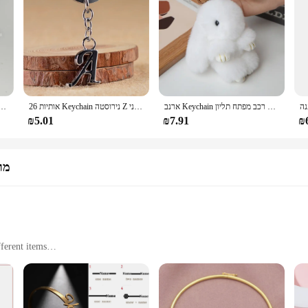
ארנב Keychain טבעת האמיתי פלאפי פרווה פונפון באני תכשיט מפתח שרשרת קסם חמוד מפתח טבעת על תיק רכב מפתח תליון
26 אותיות Keychain נירוסטה Z ראשוני Keyring לגברים מותניים אבזם תיק רכב מפתח אביזרי תכשיטים מתנה
 Keychain מפתח תגיות תווית ממוספר שם תג מטען תווית זיהוי שם תגיות עם פיצול טבעת
₪5.01
₪7.91
₪
מו
fferent items
pplication