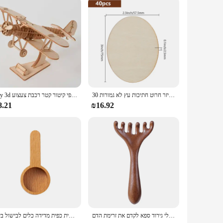
ed touch to their clients or customers.
30 יח 'חרק עץ כרטיסי ביקור חרק שם כרטיס ברכה חרוט לייזר חרוט חתיכות עץ לא גמורות
Diy 3d עץ פאזל להרכבה פאזל לייזר חיתוך שיט ספינה כנפי קיטור קטר רכבת צעצוע diy ערכת למבוגרים ילד
8.21
₪16.92
עיסוי מרידיאן שישה טופר עיסוי מרידיאן מסרק אנטי סטטי טבעי עץ רחב שיניים גואה שה כלי גירוד ספא לקדם את זרימת הדם
ערכת כפית עץ מדידה של כף עץ מדידה של כפית כפית כפית מדידה כלים לבישול ביתי