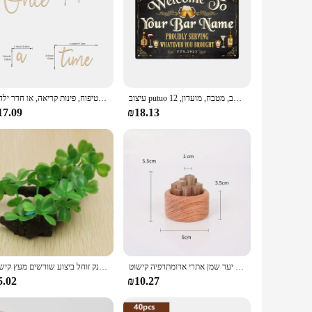
עיצוב putuo עיצוב שלט בר מותאם אישית, שם מותאם אישית, עיצוב קיר וינטג רטרו לפאב, מטבח, מועדון, 12 x8 מתכת אלומיניום
פעם אחת על קיר קיר קישוט תפאורה דקורטיבי לטיפוח, פינות קריאה, או חדר ילדים
17.09
₪18.13
קטן צ 'אידוי שמן אתרי בושם עץ אשור שחור אגוז ניחוח יער שמן אתרי ארומתרפיה קישוט
עץ צב מלאכותי עץ צב מלאכותי עץ יבש אקווריום טנק זוחל ביצוע שורשים מעץ קישוט
5.02
₪10.27