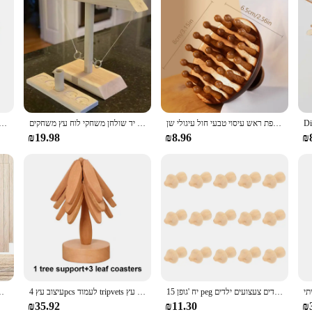
טיפול עץ רב תפקודי עיסוי מסרק הקרקפת ראש עיסוי טבעי חול עיגולי שן guasha גירוד גוף עיסוי
ילדים מבוגרים טבעת לזרוק משחקי בית מסיבה הביתה משחקי שתייה מהירה כף יד שולחן משחקי לוח עץ משחקים
קישוטי חג המולד 2024 קישוט שמלת חג המולד מחזיק כובע חג המולד כובע סכין מזלג סכו "ם תיק חג 
₪19.98
₪8.96
₪
15 יח 'גופן peg בובות פטריית עץ קטנה תפאורה ילדים צעצועים ילדים
עיצוב עץ 4pcs לעמוד tripvets עץ אנטי סקלד עמיד חום שולחן מחצלת מגלשן עץ
130pcs balsa עץ רצועה עץ מלאכה מרובע דגם צ
₪35.92
₪11.30
₪