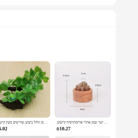
n set is perfect for you. The customizable aspect of this
ng party and holiday decoration. The sets come with a variety
to any room. It's perfect for those who love to personalize
קטן צ 'אידוי שמן אתרי בושם עץ אשור שחור אגוז ניחוח יער שמן אתרי ארומתרפיה קישוט
עץ צב מלאכותי עץ צב מלאכותי עץ יבש אקווריום טנק זוחל ביצוע שורשים מעץ קישוט
5.02
₪10.27
nd personalized decor options. Whether you're looking to
ll appreciate. The sets are available in various sizes, making