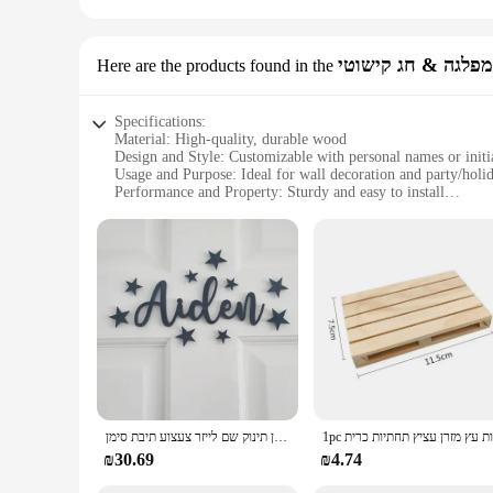
Here are the products found in the
Specifications:
Material: High-quality, durable wood
Design and Style: Customizable with personal names or initi
Usage and Purpose: Ideal for wall decoration and party/hol
Performance and Property: Sturdy and easy to install
Parts and Accessories: Comes with a set of DIY decorations
Shape or Size or Weight or Quantity: Available in various siz
Features:
**Elegant and Personalized Decor**
The עץ שם סימן coustom שם סימן אישית משתלת דקור קיר תפאורה is a unique addition to any home or event decor. This customizable wall decoration allows you to personalize your space with a
touch of elegance. Whether you're looking to add a personaliz
product makes it a thoughtful gift for family and friends, o
**Versatile and Easy to Install**
The versatility of this decoration set is unmatched. Not only 
of DIY decorations, ensuring that you can create a unique look
their space without the need for professional help.
אישית צבע אקריליק דלת שם סימן עם כוכבים או לבבות משתלה או ילדים של שינה סימן תינוק שם לייזר צעצוע תיבת סימן
**Adaptable for Various Occasions**
₪30.69
₪4.74
This decoration set is not just for home use; it's also an ex
enhance the ambiance of a wedding, birthday party, or any oth