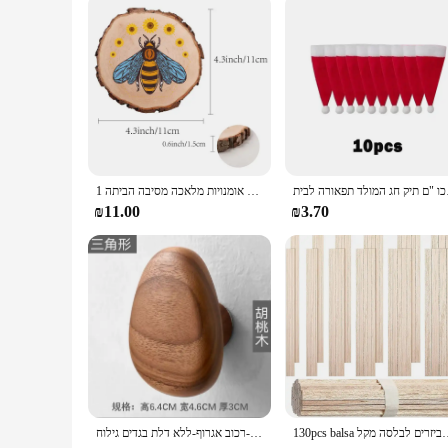
them adaptable for different spaces and occasions. With its wh
המולד תפאורה לבית
1 עץ החיים של חתיכות עץ עגול טבעי פרוסות עיגולים עץ כפרי עיגולים גיליון עבור אומנויות מלאכה מסיבה הביתה
₪11.00
₪3.70
עצועים בניין גילוף ידיים אביזרים לבלסה מקל
פרודיניאן עץ מלא ידית בגדים וו מעיל וו רכוב קיר-רכוב אגרוף-ללא דלת בגדים גילוח