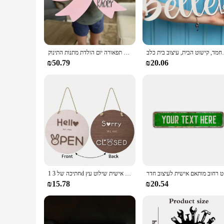
Our Custom Personalized Name Sign is the perfect blend of el
Whether you're looking to add a personal touch to your home 
text, it's a versatile piece that can be used in various settings
**Versatile Decor for Any Space**
 חיית מחמד, קישוט הבית, עיצוב בית כלב
שם התינוק עץ מותאם אישית סימן שם קשת אישית חדר ילדים עיצוב קיר חדר שינה תפאורה תינוק קיר תפאורה יום הולדת מתנות התינוק
The Custom Personalized Name Sign is not just a sign; it's a 
₪50.79
₪20.06
modern to rustic. Whether you're looking to add a personal to
nature and easy-to-install mounting hardware make it a breez
**A Gift That Lasts**
This Custom Personalized Name Sign is more than just a decor
unique gift for a housewarming, this sign is sure to delight. 
wholesale and vendor options, it's also an excellent choice fo
עיצוב חדר
1 חתיכה של 3d דו צדדי פתוח סגור העסק שילוט מותאם אישית שילוט עץ
₪15.78
₪20.54