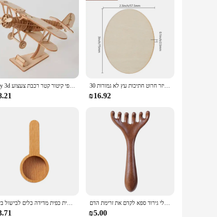
30 יח 'חרק עץ כרטיסי ביקור חרק שם כרטיס ברכה חרוט לייזר חרוט חתיכות עץ לא גמורות
Diy 3d עץ פאזל להרכבה פאזל לייזר חיתוך שיט ספינה כנפי קיטור קטר רכבת צעצוע diy ערכת למבוגרים ילד
8.21
₪16.92
עיסוי מרידיאן שישה טופר עיסוי מרידיאן מסרק אנטי סטטי טבעי עץ רחב שיניים גואה שה כלי גירוד ספא לקדם את זרימת הדם
ערכת כפית עץ מדידה של כף עץ מדידה של כפית כפית כפית מדידה כלים לבישול ביתי
3.71
₪5.00