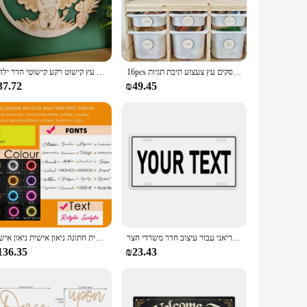
ecorative piece but also a statement of your unique style.
e option to customize your name or any other personalized
16pcs אישית עץ אחסון תוויות משתלת דקור, מותאם אישית ילדים אחסון דיסקים משחקים דיסקים עץ צעצוע תיבת תגיות
קישוט חדר ילדים מותאם אישית קישוט חדר השינה תינוק סמל עץ הקואלה עץ קישוט רקע קישוטי חדר ילדים
sh make it a perfect addition to any decor style, from
37.72
₪49.45
le piece that can adapt to any environment. Its lightweight
ay.
rprise a loved one with a personalized touch or seeking a
keepsake that can be cherished for years to come. With its
מותאם אישית שלט הטקסט שלך, לוח אלומיניום דרום קוריאה, פוסטר אמנות לוגו אישית קוריאני עבור עיצוב חדר משרדי חצר
סמל ניאון מותאם אישית שם ניאון גדול הוביל ניאון סימן מותאם אישית חתונה ניאון אישית ניאון אישית
136.35
₪23.43