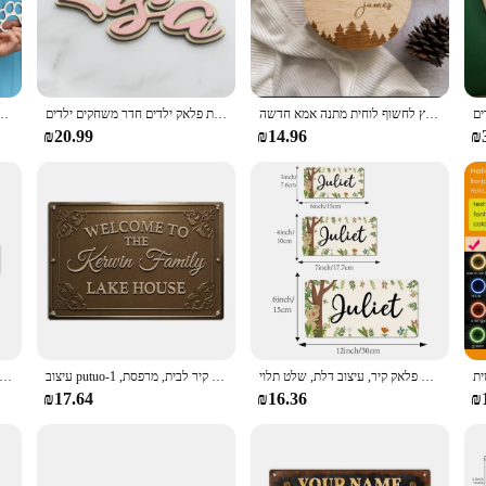
egance and functionality. Crafted from premium wood, this sign is not only a d
or office, this sign is designed to reflect your personality and taste. With th
, from nurseries to offices.
סימן שם התינוק מותאם אישית, לידה לידה לידה שם עץ לחשוף לוחית מתנה אמא חדשה
צבע מותאם אישית עץ שם שכבות כפול עץ עם דבק ילדים מדבקת פלאק ילדים חדר משחקים ילדים
שלט שם כלב עץ מותאם אישית, שלט חתול, מתנה לכלב, מתנה לחתול, אות קיר עץ, שם
piece of art that can transform any room. Its sleek design and natural wood fini
₪20.99
₪14.96
₪
uch to your living room, bedroom, or even your business, this sign is a versati
e to hang on any wall, ensuring that your personalized touch is always on displ
ation; it's a thoughtful gift that speaks volumes. Whether you're looking to su
Its durable construction ensures that it will stand the test of time, making it a 
r businesses looking to offer personalized gifts to their clients or employees.
חיה יער יפה שם אישית פלאק קיר, עיצוב דלת, שלט תלוי koala, חדר שינה התינוק, 1pc
עיצוב putuo-שלט מתכת מותאם אישית, ברוכים הבאים למשפחת קרווין, בית האגם, צלחת בציר, קישוט קיר לבית, מרפסת, 1PC
שלט בסגנון כפרי מותאם אישית, שלטי מתכת מותאם אישית, שלט כביש אלומיניום עמיד חיצוני, שלט רחוב מותאם אישית ל
₪17.64
₪16.36
₪