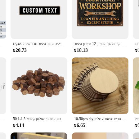
עיצוב putuo עיצוב סימן סדנה אישית, שם מותאם אישית, שנה, עיצוב קיר מוסך הבציר, 12 x8 ס "מ מתכת, רעיונות מתנה
מותאם אישית שלט רחוב מותאם אישית עם טקסט שם, שלטי כביש בחוץ, סימני רחוב מצחיקים עבור עיצוב חדר שינה עסקים
1pc פטיש ברגים הילוך תיקון שם מותאם אישית מתכת סימנים ק
₪20.73
₪18.13
₪
10-50pcs diy חג המולד עץ כדורי חג המולד קישוט עגול תגים תלייה קישוט לחג המולד חדש תפאורה תליון
50 חתיכות עץ יומן עגול פרוס לחתונה מרכזי שולחן קישוט 1-1.5cm
1pc מיני עץ מזרן משקאות תחתיות עבור חם וקר משקאות עץ מזרן עציץ תחתיות כרית
₪4.14
₪6.65
₪