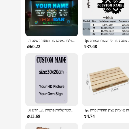
יר מתכת לוח קיר עבור תפאורה
שם אישית מותאם אישית משפחה ססגוני זוהר סימן עם ניאון אור פולטות אפקט בית תפאורה שינה וול
₪60.22
₪37.68
חדש 30 x20 ס "מ פח מתכת מותאם אישית סימנים רטרו פלאק הבית קיר מדבקה אמנות פוסטר צלחות פרטיות zss61
₪13.69
₪4.74