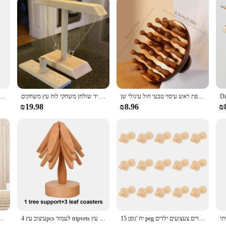
olesale availability, it's a perfect choice for those looking to offer a personaliz
טיפול עץ רב תפקודי עיסוי מסרק הקרקפת ראש עיסוי טבעי חול עיגולי שן guasha גירוד גוף עיסוי
ילדים מבוגרים טבעת לזרוק משחקי בית מסיבה הביתה משחקי שתייה מהירה כף יד שולחן משחקי לוח עץ משחקים
קישוטי חג המולד 2024 קישוט שמלת חג המולד מחזיק כובע חג המולד כובע סכין מזלג סכו "ם תיק חג 
₪19.98
₪8.96
₪
15 יח 'גופן peg בובות פטריית עץ קטנה תפאורה ילדים צעצועים ילדים
עיצוב עץ 4pcs לעמוד tripvets עץ אנטי סקלד עמיד חום שולחן מחצלת מגלשן עץ
130pcs balsa עץ רצועה עץ מלאכה מרובע דגם צ