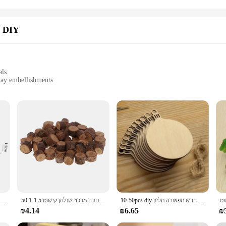
מפלגה & חג קישוטי DIY
als
iday embellishments
es to suit different spaces
ed touch to your living room, or you're planning a special event, this decoratio
r a way to add a personal touch to your own space.
can it be used as a personalized wall decoration, but it also serves as a stunni
 that suits your style. The ease of installation makes it a hassle-free addition 
10-50pcs diy חג המולד עץ כדורי חג המולד קישוט עגול תגים תלייה קישוט לחג המולד חדש תפאורה תליון
50 חתיכות עץ יומן עגול פרוס לחתונה מרכזי שולחן קישוט 1-1.5cm
1pc מיני עץ מזרן משקאות תחתיות עבור חם וקר משקאות עץ מזרן עציץ תחתיות כרית
₪4.14
₪6.65
₪
cellent choice for vendors, suppliers, and wholesalers looking to offer unique a
er celebration, this decoration set will add a personal touch that your guests wi