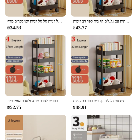
אחסון נייד מתלה טרולי מארגן מטבח ביתי עגלת רב תכליתית עם גלגלים דף בית ספר רב קומות
מטבח אחסון מתלה רב תכליתי אביזרים לבית מתלה נייד סל קניות סל סל קניות יופי ספרים מדף
₪34.53
₪43.77
אחסון נייד מתלה טרולי מארגן מטבח ביתי עגלת רב תכליתית עם גלגלים דף בית ספר רב קומות
מסדרונות מטבח ומדף אחסון עגלת ניידת מדף אחסון רווח עגלת גלגלים מדף ספרים לחדר שינה ולחדר האמבטיה
₪52.75
₪48.91