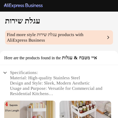
עגלת שירות
products with
עגלת שירות
Find more style
AliExpress Business
איי מטבח & עגלות
Here are the products found in the
Specifications:
Material: High-quality Stainless Steel
Design and Style: Sleek, Modern Aesthetic
Usage and Purpose: Versatile for Commercial and
Residential Kitchens
Performance and Property: Durable and Easy to
Clean
Shape and Size: Optimized for Space Efficiency
Weight: Lightweight for Easy Mobility