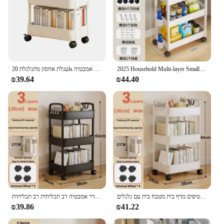
2025 Household Multi-layer Small Cart Storage Rack Kitchen Bedroom Bathroom Storage Rack Storage Rack With Wheels
עגלת אחסון מתגלגלת 20ls קיבולת מקסימלית 2 עגלה שירות עגלה על גלגלים עבור אביזרי אמבטיה מטבח אמבטיה
₪39.64
₪44.40
מדף ספרים נייד רב-שכבתי אחסון טרולי מחסנים מארגן סלון חטיפים מדף בית מטבח בית עם גלגלים
אחסון נייד מתלה טרולי מטבח ומארגני אחסון עגלה חדר אמבטיה רב תכליתית רב תכליתית
₪39.86
₪41.22