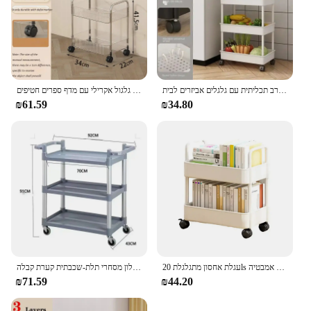
סל אחסון רב שכבתית עגלת חטיף מארגן מטבח ביתי עגלת רב תכליתית עם גלגלים אביזרים לבית
יוקרה מתלה אחסון יוקרה טרולי 2/3/4 שכבות שקוף עגלת גלגול אקרילי עם מדף ספרים חטיפים
₪61.59
₪34.80
עגלת אחסון מתגלגלת 20ls קיבולת מקסימלית 2 עגלה שירות עגלה על גלגלים עבור אביזרי אמבטיה מטבח אמבטיה
מכונת אוכל טרולי פלסטית רב-תפקודית מסעדה סלון מסחרי תלת-שכבתית קערת קבלה
₪71.59
₪44.20