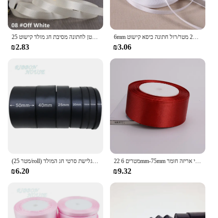
6mm משי סאטן סרטי 22 מטר/רול חתונה כיסא קישוט DIY מלאכות אספקה לבן אדום ירוק כחול ורוד סגול אפור סרטים
25 חצרות/רול מבהיקי סרטי סאטן לחתונה מסיבת חג מולד קישוט Wide6mm-50mmDIY קשת סרטי קרפט כרטיס מתנה חומר
₪2.83
₪3.06
22 מטרים 6mm-75mm יין אדום סאטן סרטי אריזה חומר DIY Bow קרפט דקור מסיבת חתונת קישוט סרט מתנת גלישה
(25 מטר/roll) שחור יחיד פנים סאטן רצועת כלים סיטונאי מתנת גלישת סרטי חג המולד
₪6.20
₪9.32