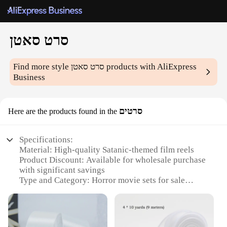
סרט סאטן
Find more style
סרט סאטן
products with AliExpress
Business
סרטים
Here are the products found in the
Specifications:
Material: High-quality Satanic-themed film reels
Product Discount: Available for wholesale purchase
with significant savings
Type and Category: Horror movie sets for sale
Design and Style: Distinct Satanic motifs and
imagery
Usage and Purpose: Ideal for filmmakers, collectors,
and enthusiasts