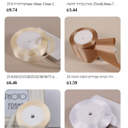
מכירה לוהטת (25 מטר/roll) 6mm-75mm לבן משי סאטן סרטי חתונה דקורטיבי גלישת מתנת סרט DIY בעבודת יד חומרים 9 גודל
25 חצרות/רול 6mm 10mm 15mm 20mm 25mm 40mm 50mm משי סאטן סרטי אריזת מתנת חג המולד המפלגה קישוט בד אמנות
₪9.74
₪3.44
25 יארד/רול 50 מ מ "מ סרטים עבור רכיכות קשת מלודי סאטין פוליאסטר סרטים לחג המולד תפאורה הביתה אביזרים קלטת חתונה
25 מטרים 6/10/12/15/20/25/32/38/50/75mm בז 'צבע פוליאסטר סאטן סרט לחתונה מסיבת קישוט & DIY סרט מתנת גלישה
₪6.46
₪1.59