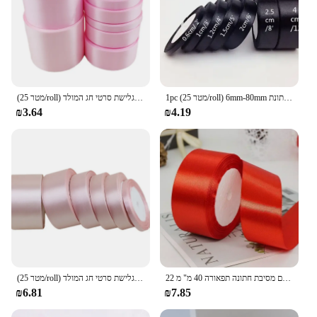
1pc (25 מטר/roll) 6mm-80mm שחור יחיד פנים סאטן רצועת כלים מסיבת חתונת DIY קישוט מתנת גלישת סרטי חג המולד
(25 מטר/roll) ורוד יחיד פנים סאטן רצועת כלים סיטונאי מתנת גלישת סרטי חג המולד
₪3.64
₪4.19
22 מטר/רול 4 ס "מ סרט סאטן מתנה עטיפה קשתות ביצוע פרחים זרי פרחים זרי תפירה פרויקטים מסיבת חתונה תפאורה 40 מ" מ
(25 מטר/roll) ורוד בשר יחיד פנים סאטן רצועת כלים סיטונאי מתנת גלישת סרטי חג המולד
₪6.81
₪7.85