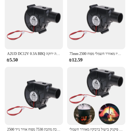
75mm חיצוני ברביקיו מאוורר חשמלי מפוח 2500R 2Pin מנגל להתכת מתכת מאוורר גריל מפוח כלי פיקניק קמפינג 40JE
A2UD DC12V 0.3A BBQ מאוורר מפוח התכת מתכת מאווררי קירור נייד עבור מאוורר ביצה ירוקה
₪5.50
₪12.59
מאוורר מתכת מתכת מפוח פחם ארובה פתח פיקניק בישול ברביקיו מאוורר חשמלי DC12V 75 מ"מ מאווררי מנגל
מאוורר מתכת מתכת 7530 מפוח אוויר נייד 2500R מצנן אוויר רדיאלי צנטריפוגלי