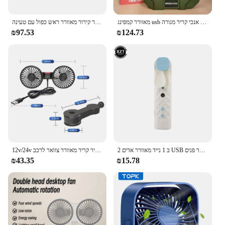
מאוורר קמפינג usb לאוהל עם חשמל בנק שולחן לעמוד קירור אוהדים ראש נטעה רועד ראש נטער רועד שולחן עבודה אנכי קריר מנורה
מותן נייד קליפ מאוורר קירור מאוורר ראש כפול עם טעינה usb אור 3 מהירות מתכווננת לפעילות ספורט רב תכליתית
₪97.53
₪124.73
2 ב 1 נייד מאוורר אדים USB נטענת כף יד אוהד תרסיס מים ערפל מאוורר פנים Steamer מזגן קירור מאוורר
12v/24v מושב רכב בחזרה קירור מאוורר ראש כפול ראש אוורור אוורור 360 תואר סיבוב אוטומטי ראש אוויר קריר מאוורר צוואר לרכב
₪43.35
₪15.78