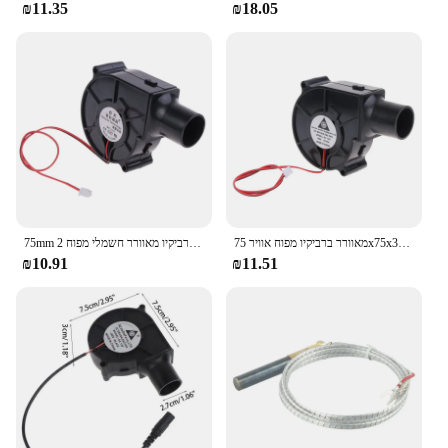
₪11.35
₪18.05
מאוורר ברביקיו מפוח אוויר 75x75x30 מ"מ 12V התכת מתכת מאוורר לבישול קמפינג בחוץ B03D
75mm חיצוני ברביקיו מאוורר חשמלי מפוח 2Pin מנגל להתכת מתכת מאוורר גריל מפוח כלי פיקניק קמפינג
₪10.91
₪11.51