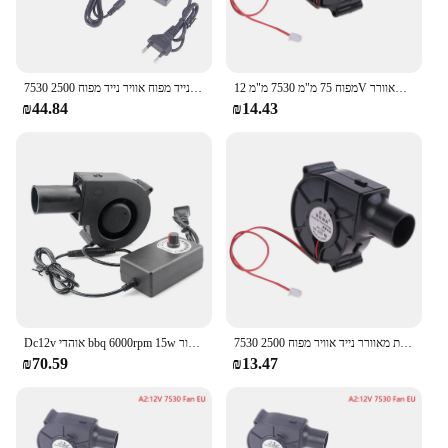
מפוח 75 מ"מ 7530 מ"מ 12V מתכת מאוורר מתכת מאוורר BBQ מאוורר 27 מ"מ צינור אוויר לירוק EGG J6PC
7530 מריחה מתכת נייד מפוח אוויר נייד מפוח 2500r צנטריפוגלי אוויר קריר מאוורר bbq
₪44.84
₪14.43
7530 להתכת מתכת מאוורר נייד אוויר מפוח 2500R צנטריפוגלי רדיאלי אוויר קריר מתכת מאוורר מנגל מפוח פחם קירור למעבד מאוורר
Dc12v אוהדי bbq 6000rpm 15w מניף מתכת עם בקר מהירות משתנה ושקע עבור פרויקטים פליטה אוורור קירור
₪70.59
₪13.47