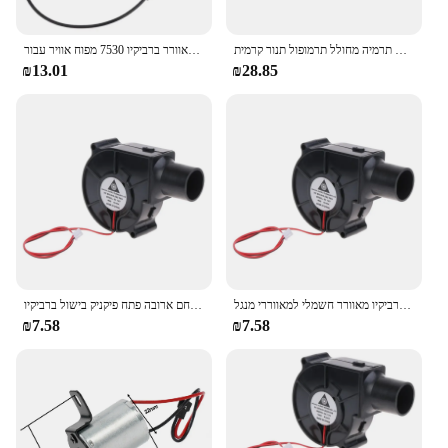
גז אח גז חום חיישן טמפרטורה תרמיה מחולל תרמופול תנור קרמית
קירור מאוורר ברביקיו 7530 מפוח אוויר עבור DC12V 0.3A מפוח אוויר ללא מברשות 2Pin 2500R
₪13.01
₪28.85
מאוורר מתכת מתכת מפוח פחם ארובת מתנע פיקניק בישול ברביקיו מאוורר חשמלי למאווררי מנגל DC12V 75 מ"מ
מתכת מאוורר מתכת מפוח פחם ארובה פתח פיקניק בישול ברביקיו
₪7.58
₪7.58