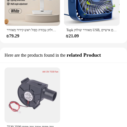
Topk מאוורר שולחן USB, מיני מאוורר נייד, 3 מהירויות מאוורר קירור שולחן עבודה, מאווררים קטנים אישיים
שולחן עבודה כפול ראש קירור מאוורר USB נייד USB טעינה הביתה מחורר אוורור מאוורר אוטומטית 4 מהירויות עם מנורה הוביל
₪79.29
₪21.09
related Product
Here are the products found in the