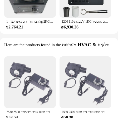
1200 מעלות 110V 1KG התכה אינדוקציה תנור דוד עם מים קירור מערכת עבור זהב רסיס נחושת ליהוק, להתכת מכשיר
זהב תנור התכת אינדוקציה 1kg 2KG התכה חשמלית Furnacer עבור זהב להתכת מתכות מים קירור
₪2,764.21
₪6,930.26
מערכות HVAC & חלקים
Here are the products found in the
7530 מריחה מתכת נייד מפוח אוויר נייד מפוח 2500r צנטריפוגלי אוויר קריר מאוורר bbq
7530 מריחה מתכת נייד מפוח אוויר נייד מפוח 2500r צנטריפוגלי אוויר קריר מאוורר bbq
₪58.54
₪50.30