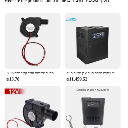
חלקי מכשיר ואבזרים
Here are the products found in the
קיבולת 5 ק "ג וקירור תעשייתי התכה זהב מלטר אינדוקציה מתכת מתכת תנור יצרן מכונת תנור
5015 מריחה מתכת מאוורר אוויר נייד מפוח 7300 סל "ד 8800 סל" ד טורבינת אוויר קריר יותר
₪13.78
₪11,459.52