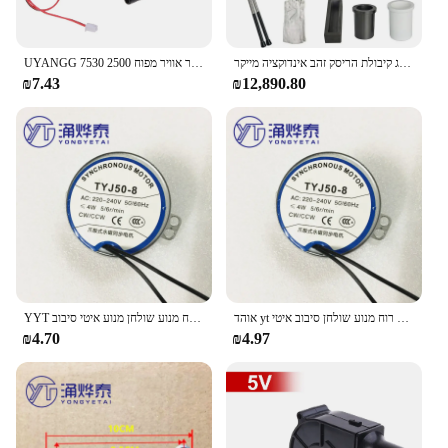
קירור מחורר מים בתוך תעשייתי 6 ק "ג קיבולת הריסק זהב אינדוקציה מייקר
UYANGG 7530 להתכת מתכת מאוורר אוויר מפוח 2500R צנטריפוגלי רדיאלי אוויר קריר מתכת מאוורר מנגל מפוח פחם קירור למעבד מאוורר
₪7.43
₪12,890.80
אוהד yt מאוורר רצפה מנוע סינכרוני רועד ראש מנוע תנודה מתנודד רוח מנוע שולחן סיבוב איטי TYJ50-8
YYT מאוורר סינכרוני מנוע רצפת מאוורר טלטול ראש מנוע נדנוד רוח מנוע שולחן מנוע איטי סיבוב TYJ50-8
₪4.70
₪4.97