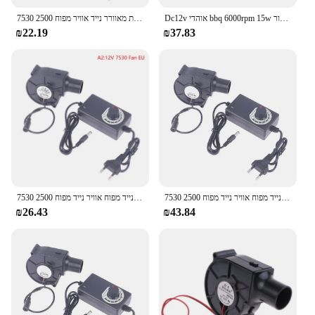
Dc12v אוהדי bbq 6000rpm 15w מניף מתכת עם בקר מהירות משתנה ושקע עבור פרויקטים פליטה אוורור קירור
7530 להתכת מתכת מאוורר נייד אוויר מפוח 2500R צנטריפוגלי רדיאלי אוויר קריר מתכת מאוורר מנגל מפוח פחם קירור למעבד מאוורר
₪22.19
₪37.83
7530 מריחה מתכת נייד מפוח אוויר נייד מפוח 2500r צנטריפוגלי אוויר קריר מאוורר bbq
7530 מריחה מתכת נייד מפוח אוויר נייד מפוח 2500r צנטריפוגלי אוויר קריר יותר מאוורר bbq
₪26.43
₪43.84