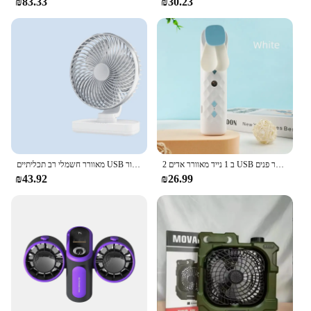
₪83.33
₪30.23
2 ב 1 נייד מאוורר אדים USB נטענת כף יד אוהד תרסיס מים מאוורר פנים Steamer מזגן קירור מאוורר
מאוורר חשמלי רב תכליתיים USB טעינה מאוורר חשמלי שולחן עבודה מאוורר עם ראש מנעד קטן מאוורר קירור
₪43.92
₪26.99