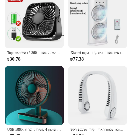
Xiaomi mijia שלט רחוק תרסיס מיזוג אוויר מאוורר קירור לחיצת ראש מאוורר בית קירור
Topk usb מאוורר מיני מאוורר נייד 3-מהירות רוח קטנה מאוורר 360 ° ראש rotatable עבור שולחן עבודה הבית ושולחן עבודה
₪30.78
₪77.38
מאוורר אוויר תלייה צוואר מאוורר אוויר קירור נטענת ראש USB מיני מאוורר נסיעה ספורט חיצוני
USB נטענת נדנוד מאוורר שולחן 4 מהירות הגדרות 5000mAh מיני שולחן קירור מאוורר מתכוונן ראש בית משרד אישי מאוורר