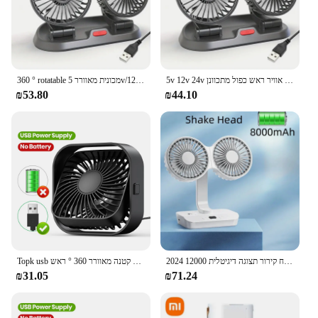
5v 12v 24v מכונית מאוורר 360 ° מאוורר אוויר ראש כפול מתכוונן usb 2 מהירויות רכב עבור המכונית הביתה משאית
360 ° rotatable מכונית מאוורר 5v/12v/24v 2 מהירות המכונית usb כפול ראש אוורור מאוורר משאית מרכך קירור מאוורר
₪53.80
₪44.10
2024 חדש שולחן עבודה כפול ראש כפול 4 הילוכים רוח רוח קירור תצוגה דיגיטלית 12000mah קיבולת גדולה הבית רועד ראש מאוורר
Topk usb מאוורר מיני מאוורר נייד 3-מהירות רוח קטנה מאוורר 360 ° ראש rotatable עבור שולחן עבודה הבית ושולחן עבודה
₪31.05
₪71.24