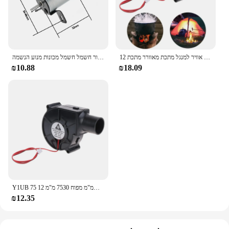
מפוח אוויר למנגל מתכת מאוורר מתכת 12V 2500R כניסת כבל 2 פינים 27 מ"מ צינור אוויר לברביקיו פיקניק קמפינג כיריים מאווררים
קמין אוהד אביזרים כללי גנרטור חשמל חשמל מכונות מנוע הנשמה estufa stufa thermocouples גז הנשמה
₪10.88
₪18.09
Y1UB 75 מ"מ מפוח 7530 מ"מ 12V התכת מתכת מאוורר ברביקיו מאוורר 27 מ"מ צינור אוויר לבצה ירוקה
₪12.35