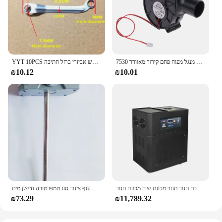
7530 להתכת מתכת מאוורר נייד אוויר מפוח 2500 סל"ד צנטריפוגלי רדיאלי אוויר קריר מתכת מאוורר מנגל מפוח פחם קירור מאוורר
YYT 10PCS רצפת מאוורר טלטול ראש ברזל חיבור מוט טלטול ראש מנוף נדנדה מוט טלטול ראש אביזרי ברזל חתיכה
₪10.12
₪10.01
קיבולת 5 ק "ג וקירור תעשייתי התכה זהב מלטר אינדוקציה נמס מתכת תנור תנור מכונת יצרן מכונת תנור
מאוורר מיזוג אוויר מרכזי 4-ענף צינור סוג טמפרטורה חיישן מים TS-9104NTC תרמוקופל 3950-10k תרמיסטור
₪73.29
₪11,789.32