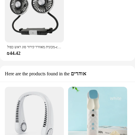
מכונית מאוורר קירור סוג ראש כפול-c usb מאוורר מכונית 3 מהירויות מתכוונן אוטומטי מאוורר אוויר קריר עם אורות LED
₪44.42
אוהדים
Here are the products found in the