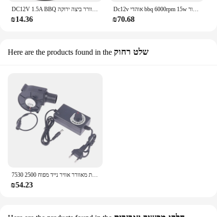
Dc12v אוהדי bbq 6000rpm 15w מניף מתכת עם בקר מהירות משתנה ושקע עבור פרויקטים פליטה אוורור קירור
DC12V 1.5A BBQ מאוורר מפוח התכת מתכת מאווררי קירור נייד עבור מאוורר ביצה ירוקה
₪14.36
₪70.68
שלט רחוק
Here are the products found in the
7530 מריחה מתכת מאוורר אוויר נייד מפוח 2500r צנטריפוגלי אוויר קריר מאוורר bbq טבל חם קירור פחם קירור
₪54.23