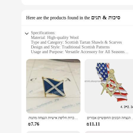
סיכות & תגים
Here are the products found in the
Specifications:
Material: High-quality Wool
Type and Category: Scottish Tartan Shawls & Scarves
Design and Style: Traditional Scottish Patterns
Usage and Purpose: Versatile Accessory for All Seasons
Shape or Size: Generously Sized for Wrap-Around Comfort
Performance and Property: Soft, Warm, and Durable
Features:
**Timeless Elegance and Comfort**
Step into the world of classic Scottish fashion with our exqu
warmth. Made from the finest wool, our shawls and scarves ar
perfect addition to any wardrobe.
**Versatile Fashion for Every Occasion**
Whether you're attending a formal event or simply looking to
size allows for a wrap-around effect, providing warmth and s
personal style or to complement your outfit.
נמרק יפן פיליפינים הנצחה הבונים החופשיים אבזרים
סקוטלנד לאומי דגל דש סיכות קריסטל אפוקסי מתכת אמייל צבע תג סיכת מזכרות חליפת אישיות הנצחה מתנות
**Ideal for Gifting and Wholesale**
₪7.76
₪11.11
Looking for a thoughtful gift that is both practical and styl
With wholesale options available, these shawls and scarves ar