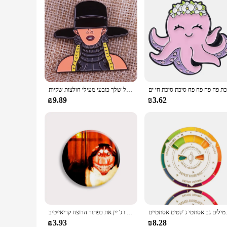
ביונסה אמייל סיכת תג סיכת נשים ביונסה להרוג באפי ציידת הערפדים ללבוש שלה על שלך כובעי מעילי חולצות שקיות
₪9.89
₪3.62
אסתטי ג 'קטים אסתטיים
משחק אימה ג 'ף ו ג' יין את כפתור הרוצח קריאייטיב x ג 'יין מצחיק מם brooch שקית תג אביזרים גיימר
₪3.93
₪8.28