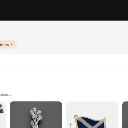
iness
asions
ay comfort
le Tartan Cap, a versatile accessory that blends the traditional charm of tartan 
thability, ensuring you stay comfortable throughout the day, whether you're att