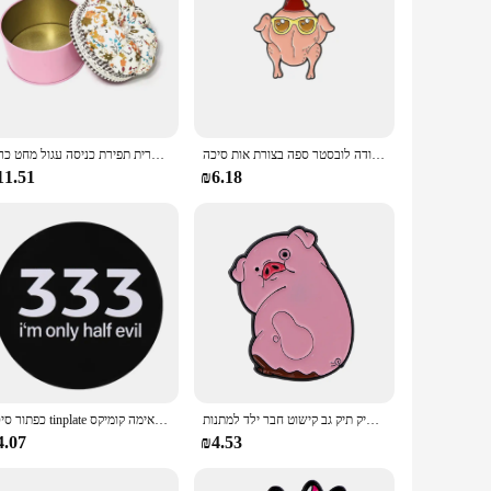
חדש אמריקאי יצירתי סדרת טלוויזיה חברים סיכה קריקטורה לובסטר חמודה לובסטר ספה בצורת אות סיכה
סיכה מחט דלעת כרית תפירת כניסה עגול מחט כרית w/מחסן תיבת אחסון במקרה די מלאכה תפירה רקמה
11.51
₪6.18
סיכות תכשיטים חזיר ורוד עבור תרמילים חמודים סיכות אמייל חמודות תיק תיק גב קישוט חבר ילד למתנות
כפתור סיכה tinplate מותאם אישית כיף כתוב מילים אימה העין-כדור-פופ אימה קומיקס brooches קריקטורה צווארון תג תכשיטי מתנות
4.07
₪4.53