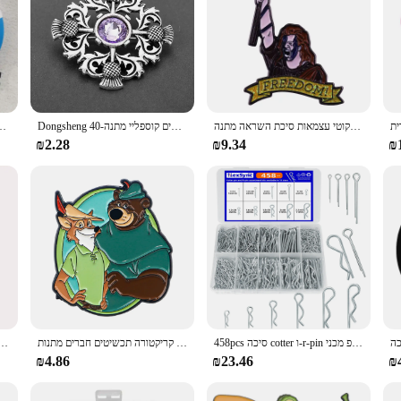
ויליאם וואלאס לב אמיץ גליטר חופש אמייל פין אמיץ לב רגע תג סקוטי עצמאות סיכת השראה מתנה
Dongsheng סקוטלנד גדילן חרב סיכות סיכות אופנה הנכרי תכשיטי לאומי פרח סיכות לגברים נשים קוספליי מתנה-40
סקוטלנד דגל סמל לאומי סמל ס
₪2.28
₪9.34
₪
458pcs סיכה cotter ו-r-pin ערכות מגוון זמין ב 10 גדלים סיכת סיכה לוח טרקטור קליפ מכני
אנימה סרט אמייל סיכת בעלי חיים חמודים דש סיכות תג על גב בגדים אביזרים קריקטורה תכשיטים חברים מתנות
רטרו כבד מתכת מערכת של למטה כפתור רך למטה סיכת רוק אלבום כיסוי האס
₪4.86
₪23.46
₪