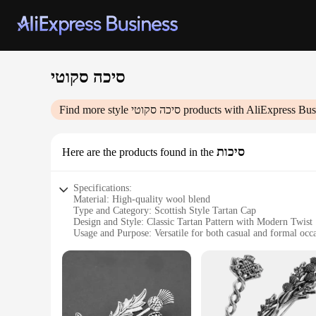
סיכה סקוטי
products with AliExpress Bus
סיכה סקוטי
Find more style
סיכות
Here are the products found in the
Specifications:
Material: High-quality wool blend
Type and Category: Scottish Style Tartan Cap
Design and Style: Classic Tartan Pattern with Modern Twist
Usage and Purpose: Versatile for both casual and formal occ
Shape or Size: One size fits most with adjustable strap
Performance and Property: Durable and breathable for all-d
Features:
**Embrace Tradition with Modern Comfort**
Step into the world of timeless fashion with our Scottish Sty
premium wool blend, this cap offers both durability and brea