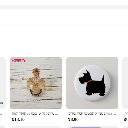
isite Scottish Tartan Shawls & Scarves. These beautifully crafted accessories are
e soft to the touch, ensuring a gentle embrace against the skin. The traditional
 add a touch of elegance to your casual outfit, our Scottish Tartan Shawls & Sc
tyle in equal measure. The shawls and scarves are available in a variety of colo
סקוטי טרייר כלב שחור צללית רך כפתור סיכת דקור כובע מתכת דש פין צווארון נשים מאהב מצחיק תכשיטי חמוד בגדים
הבונים החופשיים דש סיכות זוגי בראשות נשר סיכת תג מייסון בונה חופשי עתיקות & מקובל סקוטי טכס 33 תואר דאוס MEUMQUE JUS
הבונים החופשיים דש סיכות תג מייסון בונה חופשי לאומי ארה"ב סקוטלנד ד
₪13.10
₪8.06
₪
ish? Our Scottish Tartan Shawls & Scarves are the perfect choice. They are not ju
e ideal for vendors and suppliers looking to offer a unique and high-quality pro