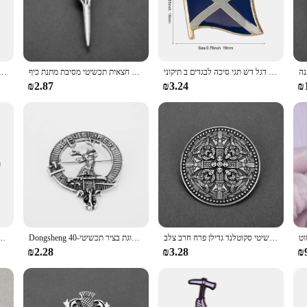
t choice for a wide range of individuals.
it's a versatile accessory that can elevate any outfit. The classic tartan pattern, 
ighland gathering, a casual picnic, or a formal event, this cap is an excellent c
n.
סקוטלנד כחול מתכת דגל דש תגי סיכה לבגדים ב תיקוני Rozety Papierowe סמל תרמיל KS-0241
סגסוגת תכשיטי הנכרי סיכת סקוטלנד גדילן חרב סיכות עם אופנה סלטיקס קשר חצאית תכשיטי מסיבת מתנת כיף
2 pcs broococh בציר נוח עבור חליפות לקשט את המעיל מתכת סיכות דקורטיבי סגסו
₪2.87
₪3.24
₪
Our Scottish Style Tartan Cap is an excellent choice. It's not just a cap; it's a
 cap's wholesale availability makes it an ideal choice for vendors and suppliers 
r those who value quality and tradition.
אמייל סיכת טלוויזיה הנכרי נושא פין תכשיטי סקוטלנד גדילן פרח חרב צלב Cel-טיק קשר חצאית צורת מתכת סיכות מתנות
Dongsheng חדש הנכרי סקוטי חצאית צבע צבי סיכת לזכר ונקבה סגסוגת בציר תכשיטי-40
שחף עם שבב אוסטרלי ציפור קשיח אמייל פין סקוטי ציפור חצוף
₪2.28
₪3.28
₪