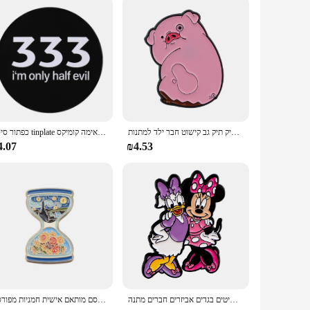
סיכות תכשיטים חזיר ורוד עבור תרמילים חמודים סיכות אמייל חמודות תיק תיק גב קישוט חבר ילד למתנות
כפתור סיכה tinplate מותאם אישית כיף כתוב מילים אימה העין-כדור-פופ אימה קומיקס brooches קריקטורה צווארון תג תכשיטי מתנות
4.07
₪4.53
סיכות אמייל מצויר סיכות כלב סימוני נשים לתגי גב דש סיכות אנימה תכשיטים בגדים אביזרים חברים מתנה
שמן ציור שמן קיר מופשט הלילה סיכות אמייל שמים סמל חמניות מפורסם מותאם אישית חמניות מפורסם