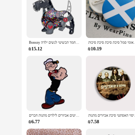
יכת סיכת סיכת סיכות
Bonsny אמייל סגסוגת פרחוני סקוטי כלב סיכות פין בגדי צעיף בעלי החיים חיות מחמד תכשיטי לנשים ילדה Teen חדש קישוטי מתנה
₪15.12
₪10.19
תטי סיכת אביזרים מתנות
סיכות אמייל איש אמייל מצוירת בגדי עור תיק בגדי דש תגי אופנה תכשיטים אביזרים לילדים מתנות חברים
₪6.77
₪7.58