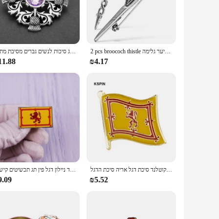
with its rich colors and intricate design, adds a touch of
hoice. Its lightweight and foldable design make it easy to
2 pcs broococh thistle צווארון סיכות מתנות לגברים קליפים מתכת חליפות שיער גלימה
הנכרי תכשיטי סיכת סקוטלנד לאומי פרח גדילן סקוטי אירי סיכת סיכת תג סיכות לנשים גברים מסיבת מתנה
11.88
₪4.17
 piece of heritage and culture that can be cherished by anyone
looking to offer a unique and stylish product to their
תג אריה סקוטלנד סיכת דגל אריה סיכת הדגל
רויאל אריה משתולל סקוטלנד ניילון דגל פין תג תכשיטים קישוט
9.09
₪5.52