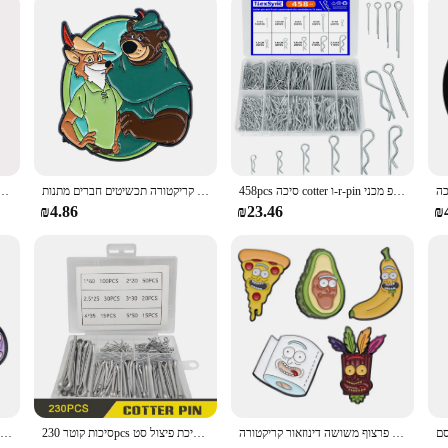
 quality.
458pcs סיכה cotter ו-r-pin ערכות מגוון זמין ב 10 גדלים סיכת סיכה לוח טרקטור קליפ מכני
אנימה סרט אמייל סיכת בעלי חיים חמודים דש סיכות תג על גב בגדים אביזרים קריקטורה תכשיטים חברים מתנות
רטרו כבד מתכת מערכת של למטה כפתור רך למטה סיכת רוק אלבום כיסוי האס
₪4.86
₪23.46
₪
סט מוצר חדש סיכות אמייל 4-6 יח להגדיר מותאם אישית מצחיק פרצוף משושה דינוזאור קריקטורה soch lapel תג חמודים עבור אוהדים
סיכות קוטר 230pcs להגדיר סיכת פיצול סט m1 m2 m2.5 m3 m5 סיכות קוטר סיכה טרקטור למכונית
כרישה תמנון כרישים צב כוכב ים מדוזה דולפינן דג האם-ילד סיכת פח פח פח פח סיכת סיכת חי ים