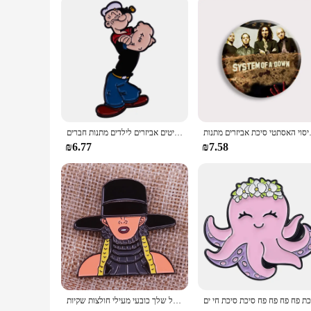
Tartan Shawls & Scarves, a testament to timeless fashion and
תטי סיכת אביזרים מתנות
סיכות אמייל איש אמייל מצוירת בגדי עור תיק בגדי דש תגי אופנה תכשיטים אביזרים לילדים מתנות חברים
₪6.77
₪7.58
ביונסה אמייל סיכת תג סיכת נשים ביונסה להרוג באפי ציידת הערפדים ללבוש שלה על שלך כובעי מעילי חולצות שקיות