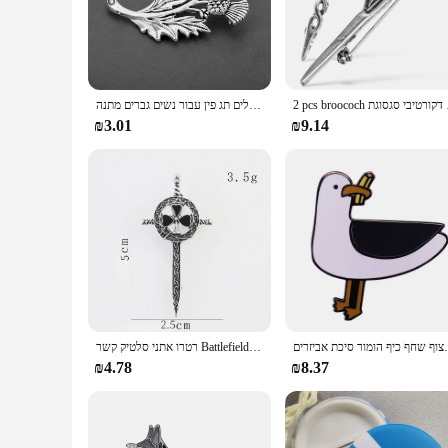
strap ensures a snug fit for all head sizes, making it a perfec
**Versatile and Stylish for Every Occasion**
Our Scottish Style Tartan Cap is not just a fashion statement; 
sophistication to your wardrobe. Whether you're attending a h
carry along, ensuring you're always prepared for any occasio
גת lapel גדילן
טלוויזיה הנכרי סיכת סיכות סקוטלנד לאומי פרח גדילן סקוטי אירי פרח עלים תג פין עבור נשים גברים מתנה
**A Gift That Speaks Volumes**
₪3.01
₪9.14
Looking for a thoughtful gift for a friend or family member? 
who appreciates the beauty of traditional Scottish attire. The
customers. With its sets for sale, it's a perfect gift option fo
 שחף כיף הומור סיכת אביזרים
רטרו אתני סלטיק קשר Battlefield חרב סיכת גאלית הסקוטית פין מזל תלתן סכין תג מחוך אישה איש תכשיטי מתנה
₪4.78
₪8.37