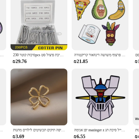
סט מוצר חדש סיכות אמייל 4-6 יח להגדיר מותאם אישית מצחיק פרצוף משושה דינוזאור קריקטורה soch lapel תג חמודים עבור אוהדים
סיכות קוטר 230pcs להגדיר סיכת פיצול סט m1 m2 m2.5 m3 m5 סיכות קוטר סיכה טרקטור למכונית
כרישה תמנון כרישים צב כוכב ים מדוזה דולפינן דג האם-ילד סיכת פח פח פח פח סיכת סיכת חי ים
₪29.76
₪21.85
₪
יפן אנימה mazinger z אמייל סיכת תג devilz מזכרת גברים שריון אוניברסלי תכשיטים תרמיל גב קישוט
סיכות אמייל דובדבן אדום חמוד עבור נשים בנות רירית זירקון תגי פירות חליפה תיקים תכשיטים לילדים מתנות
סילוף צבע מצפן אמייל חידוש לוח צבעים סרוג גלגל תג עבור תרמילים גב 
₪3.69
₪6.55
₪