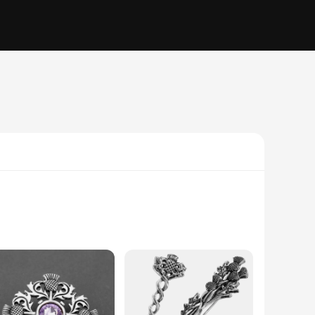
with the practicality of modern design. Crafted from a
ending a casual gathering or a formal event. The adjustable