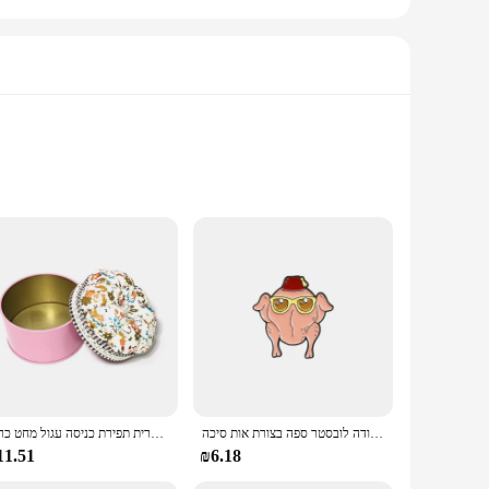
 not just about style; they are also about comfort and
 Scottish patterns are a nod to heritage, making them a
arves are versatile enough to fit any scenario. The generous
rs, ensuring that you can find the perfect match for your
חדש אמריקאי יצירתי סדרת טלוויזיה חברים סיכה קריקטורה לובסטר חמודה לובסטר ספה בצורת אות סיכה
סיכה מחט דלעת כרית תפירת כניסה עגול מחט כרית w/מחסן תיבת אחסון במקרה די מלאכה תפירה רקמה
11.51
₪6.18
st a fashion statement but also a symbol of cultural heritage.
duct to their customers. Set yourself apart with our Scottish