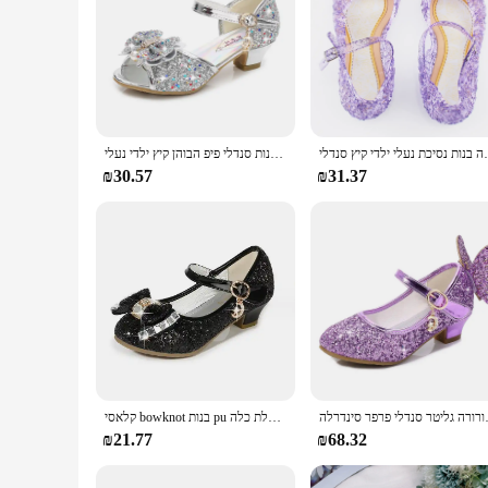
כת נעלי ילדי קיץ סנדלי
נסיכת בנות מסיבת נעלי ילדי סנדלי צבעוני פאייטים גבוהה עקבים נעלי בנות סנדלי פיפ הבוהן קיץ ילדי נעלי CSH813
₪30.57
₪31.37
ליטר סנדלי פרפר סינדרלה
קלאסי bowknot בנות pu מסיבת ריקודים נעלי ילדים 3-14 שנים נסיכה הצג עקבים גבוהים ילדים שמלת כלה
₪21.77
₪68.32