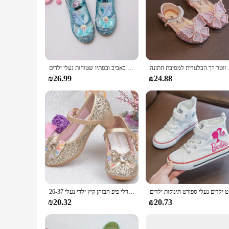
Step into a world of enchantment with our wholesale collectio
designs, perfect for children who love to express themselves 
maintaining their eye-catching appearance.
**Safety and Playfulness Combined**
Our nail shoes are not just about style; they are also about s
playground or enjoying indoor activities, these shoes offer th
daycare centers or vendors.
ר רך הבלעדית למסיבת חתונה
נעלי נשים קפואות נעליים לנשים קפואות באביב ובסתיו שטוחות נעלי ילדים
**Versatile and Practical**
₪26.99
₪24.88
These nail shoes are designed to be versatile, suitable for a
for everyday wear. The shoes' lightweight design ensures tha
shoes are sure to become a favorite in any child's wardrobe.
ות ילדים
נסיכת בנות מסיבת נעלי ילדי סנדלי צבעוני פאייטים גבוהה עקבים נעלי בנות סנדלי פיפ הבוהן קיץ ילדי נעלי 26-37
₪20.32
₪20.73