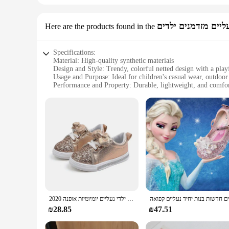
ליים מזדמנים ילדים
Here are the products found in the
Specifications:
Material: High-quality synthetic materials
Design and Style: Trendy, colorful netted design with a play
Usage and Purpose: Ideal for children's casual wear, outdoor 
Performance and Property: Durable, lightweight, and comfor
Parts and Accessories: Comes with matching sets for a coord
Typical Adaptive Scenario: Suitable for various occasions, f
Features:
**Comfort and Style for the Young Ones**
Our נעלי נצנצים לילדות are not just shoes; they're a statement of style and comfort for your little ones. Designed with children's active lifestyles in mind, these netted sneakers are crafted from high-
quality synthetic materials that ensure durability without c
their feet cool and dry during playtime.
**Versatile and Convenient for Everyday Use**
Whether your child is heading to school, playing with friends
2020 אביב סתיו בנות נעלי תינוק נעלי ילדי נעליים יומיומיות אופנה Bow-קשר נצנצים עור החלקה שטוח נסיכה נעליים
suppliers make them an excellent choice for parents and careg
matching design makes coordinating outfits a breeze.
₪28.85
₪47.51
**Designed for the Modern Child**