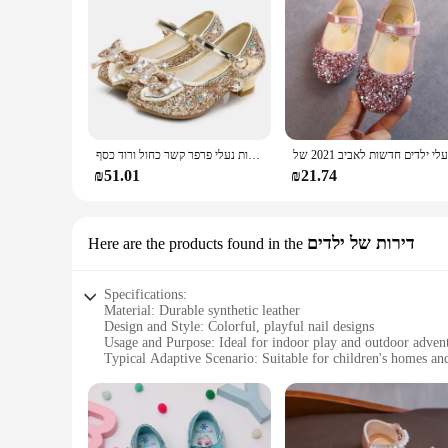
**Comfort and Style for Your Little Ones**
The נעלי נצנצים לילדות are not just any ordinary sandals; they are a delightful blend of comfort and style that every child will adore. Designed with children's playfulness in mind, these sandals feature
vibrant colors and whimsical netsuke-inspired designs that ca
themselves through their footwear.
**Durable and Easy to Maintain**
Crafted from high-quality synthetic materials, these sandals 
discomfort. Additionally, the sandals are designed to be eas
sandals are a wise investment for any parent looking for a rel
נסיכת נעלי עור ילדים עבור בנות פרח מזדמן נצנצים ילדי גבוהה העקב בנות נעלי פרפר קשר כחול ורוד כסף
**Versatile and Convenient**
₪51.01
₪21.74
The נעלי נצנצים לילדות come as a set, including a pair of sandals and a matching accessory, making them a complete and convenient choice for parents. The sandals are versatile enough to be worn in
various settings, from casual outings to beach adventures. T
customers. With these sandals, your child can enjoy the free
דירות של ילדים
Here are the products found in the
Specifications:
Material: Durable synthetic leather
Design and Style: Colorful, playful nail designs
Usage and Purpose: Ideal for indoor play and outdoor adven
Typical Adaptive Scenario: Suitable for children's homes a
Shape or Size or Weight or Quantity: Available in sets of mul
Performance and Property: Non-slip soles for safety and co
Features:
**Enchanting Design and Comfort**