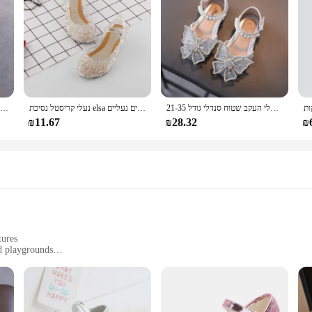
pture the imagination. Whether it's a day at the beach or a casual outing, these 
are built to withstand the rigors of childhood play. The lightweight constructio
y to clean, making them a practical choice for parents who value convenience. W
iable and stylish option for their child's footwear.
קיץ בנות סנדלי אופנה פאייטים ריינסטון קשת בנות נסיכת נעלי תינוקת נעלי העקב שטוח סנדלי גודל 21-35
נעלי קריסטל נסיכת elsa לנערות 2024 אופנה חדשות ילדים יום הולדת נעלי סנדלים מזדמנים נעליים
נעלי ילדים חדשות לאביב 2021 של KushyShoo, נעלי נסיכה לילדות עם ברק, נעלי ריקוד לתינוקות ופעוטות בסגנון קז'ואלי
₪11.67
₪28.32
₪
he sets are available for wholesale and can be purchased from a variety of vend
dom of movement and the joy of expressing their individuality through their fo
tures
nd playgrounds
tiple pairs
mfort