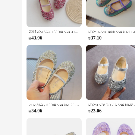
Step into the world of comfort and style with our leather nat
functionality. The genuine leather material ensures that your 
family outing, these shoes are the perfect companion for your 
**Designed for Active Children**
Understanding the needs of an active child, our natsnatzim a
יבת ילדים
2024 האביב בנות 1 עד 12 בנות להתלבש נעליים נעליים מחודד הבוהן ילדת העשרה נעלי עור ילדה נעלי כלה f12131
running, jumping, and climbing that comes with childhood. Th
for quality footwear that can withstand the test of time.
₪43.96
₪37.10
**Adaptable and Accessible**
We understand that every child's foot is unique, which is why
ensuring that your child can enjoy the comfort and style of 
of customers, making them a popular choice for parents and r
ים שטוח נעלי פרל דקורטיבי הילדים
פאייטים נעליים בנות אביב סתיו ילדים מסיבה נעלי נסיכת סתיו נעלי בית לנערה רכות נעלי עור ורוד, כסף, כחול
₪34.96
₪23.06