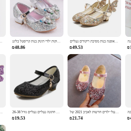
נעלי עור פרפרים ילדים ילדים ילדים ילדים ילדת נעלי ריקוד נעלי אופנה בנות מסיבת ריקודים נעליים
נסיכת נעלי תינוקות ילדי תינוק בנות קריסטל בלינג Bowknot יחיד סנדל מוצק אבזם רצועת ילדים של נעלי בנות B611
דיסני קפוא אלזה קריסטל נעלי סינדרלה בנות נסי
₪48.86
₪49.53
₪
נעלי ילדים חדשות לאביב 2021 של KushyShoo, נעלי נסיכה לילדות עם ברק, נעלי ריקוד לתינוקות ופעוטות בסגנון קז'ואלי
ילדים נסיכה עקבים גבוהים בנות נעלי עור נצנצים ילדים מסיבת חתונה נעליים נעליים גודל 26-38
גביש בנות אלזה אורורה ג Belle סופיה רפונזל נעלי מתנת יום הולדת לילדים
₪19.53
₪21.74
₪