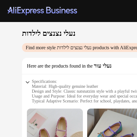
נעלי נצנצים לילדות
Find more style
נעלי נצנצים לילדות
products with AliExpre
נעלי עור
Here are the products found in the
Specifications:
Material: High-quality genuine leather
Design and Style: Classic natsnatzim style with a playful twi
Usage and Purpose: Ideal for everyday wear and special occa
Typical Adaptive Scenario: Perfect for school, playdates, an
Shape or Size or Weight or Quantity: Available in a range of 
Performance and Property: Durable, comfortable, and easy t
Features:
|נעלי נצנצים לילדות|Vendors|
**Timeless Comfort and Style**