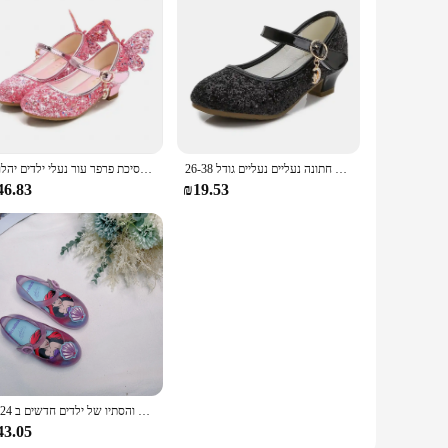
ילדים נסיכה עקבים גבוהים בנות נעלי עור נצנצים ילדים מסיבת חתונה נעליים נעליים גודל 26-38
נסיכת פרפר עור נעלי ילדים יהלומי Bowknot גבוהה העקב ילדי ילדה ריקוד גליטר נעלי אופנה בנות מסיבת נעלי ריקוד
46.83
₪19.53
2024 האביב והסתיו של ילדים חדשים בaotou קרח ובקשת שלג בתחת קשת נעליים לבנות נסיכה
43.05