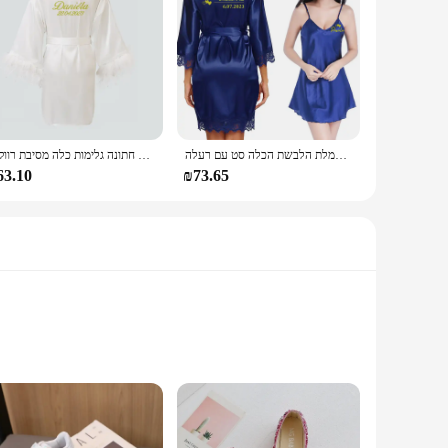
sandals are perfect for children who love to express
n ensures that your child can run, jump, and play without any
ith a focus on durability and ease of maintenance, these
אישית שם לוגו חתונה תאריך מודפס גלימות כלה מתנה כותונת חלוק קימונו שמלת הלבשת הכלה סט עם רעלה
אישית שם תאריך נוצת חלוק כתונת לילה סט הכלה חתונה גלימות כלה מסיבת רווקות Preparewear
63.10
₪73.65
ors and suppliers, making them accessible to a wide range of
otwear.