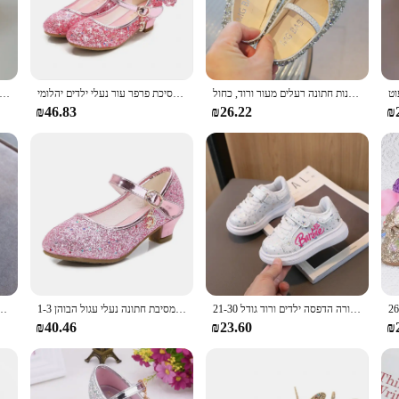
snatzim for girls. Designed with the modern child in mind, these shoes are not j
child's feet are cushioned and protected, while the classic design is versatile e
little one's busy lifestyle.
re crafted to keep up with the demands of playtime. The sturdy construction and
פאייטים נעליים בנות אביב סתיו ילדים נעלי נסיכת סתיו ילדים לנערה בנות חתונה רעלים מעור ורוד, כחול
נסיכת פרפר עור נעלי ילדים יהלומי Bowknot גבוהה העקב ילדי ילדה ריקוד גליטר נעלי אופנה בנות מסיבת נעלי ריקוד
נעלי בתולת הים הקטנה נצנצים עבור בנות ערב מסוגננות נעליים שמלת ילדה בלינג יום הולדת נעלי חתונה מס h03251
e shoes are not just about style; they are designed to withstand the rigors of 
₪46.83
₪26.22
₪
 our natsnatzim come in a variety of sizes to ensure a perfect fit. This adaptab
these shoes for as long as they need them. Moreover, with our wholesale and ven
etailers alike.
נעלי ספורט ילדים בנות קריקטורה הדפסה ילדים ורוד גודל 21-30
בנות סגול עקבים גבוהים לילדים נסיכת אדום עור נעל נעלי ילדים של שמלת מסיבת חתונה נעלי עגול הבוהן 1-3CM
אביב ובסתיו 2023 בנות סנדלי נמוך העקב רדוד לחתוך נצנצים נסיכת נעלי
₪40.46
₪23.60
₪