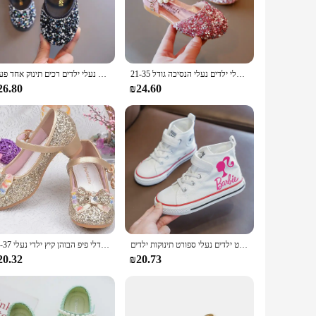
ust a fashion statement but a testament to durability and
nough to match any outfit. Whether it's a school day or a
 robust sole provide the necessary support for all the
קיץ בנות סתיו נעלי עור אופנה פאייטים סנדלים ילדים נעלי ילדים נעלי הנסיכה גודל 21-35
סתיו בנות ריינסטון נעלי עור 2022 אביב פנינת קשת נסיכת נעלי ילדים רכים תינוק אחד פעוט G06
daily wear, making them a reliable choice for parents looking
26.80
₪24.60
ility makes them an excellent choice for growing feet,
dor options, these natsnatzim are accessible to a wide range
נעלי בארבי ילדים חמודות נעלי בית ילדים בד חמודים נעלי ספורט ילדים נעלי ספורט תינוקות ילדים Size26-36
נסיכת בנות מסיבת נעלי ילדי סנדלי צבעוני פאייטים גבוהה עקבים נעלי בנות סנדלי פיפ הבוהן קיץ ילדי נעלי 26-37
20.32
₪20.73