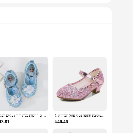
 with kids, while the breathable mesh construction keeps
 wholesale availability and support from our vendors and
בנות סגול עקבים גבוהים לילדים נסיכת אדום עור נעל נעלי ילדים של שמלת מסיבת חתונה נעלי עגול הבוהן 1-3CM
נעלי קריסטל נשים חדשות בנות יחיד נעליים קפואה aisha סופיה rhinsophia Sophia rhinshos נעלי קריסטל בנות חדשות בנות יחיד נעליים קפואה aisha
arious sizes, ensuring a perfect fit for every child, and the
43.81
₪40.46