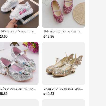
 feet comfortable. Each pair features a vibrant array of nail
nsuring they can withstand the rigors of playtime while
s on various surfaces. Whether your child is exploring the
nt gift for children's parties or as a wholesale purchase for
2024 האביב בנות 1 עד 12 בנות להתלבש נעליים נעליים מחודד הבוהן ילדת העשרה נעלי עור ילדה נעלי כלה f12131
נעלי ספורט ילדים בנות קריקטורה הדפסה ילדים ורוד גודל 21-30
23.60
₪43.96
orn as part of a fun dress-up game or as a practical choice
 their durable construction and cheerful designs, these nail
נעלי עור פרפרים ילדים ילדים ילדים ילדים ילדת נעלי ריקוד נעלי אופנה בנות מסיבת ריקודים נעליים
נסיכת נעלי תינוקות ילדי תינוק בנות קריסטל בלינג Bowknot יחיד סנדל מוצק אבזם רצועת ילדים של נעלי בנות B611
48.86
₪49.53