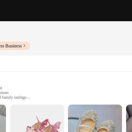
ss Business
st
sions
d family outings
sizes to fit growing feet
o clean