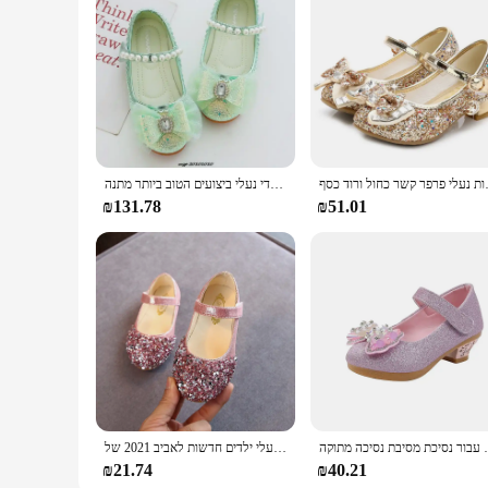
י פרפר קשר כחול ורוד כסף
ילדים חדשים נעלי עור ריינסטון קשת נסיכת בנות המפלגה ריקוד נעלי תינוק תלמיד דירות ילדי נעלי ביצועים הטוב ביותר מתנה
₪131.78
₪51.01
עבור נסיכת מסיבת נסיכה מתוקה
נעלי ילדים חדשות לאביב 2021 של KushyShoo, נעלי נסיכה לילדות עם ברק, נעלי ריקוד לתינוקות ופעוטות בסגנון קז'ואלי
₪21.74
₪40.21