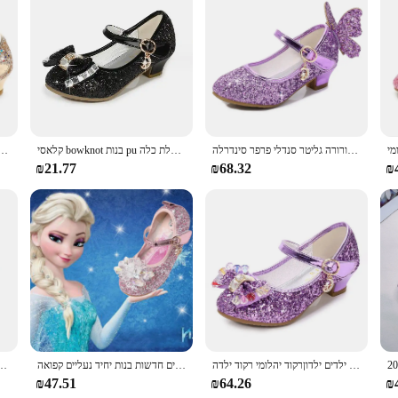
גביש בנות אלזה אורורה גליטר סנדלי פרפר סינדרלה Belle סופיה רפונזל נעלי מתנת יום הולדת לילדים
קלאסי bowknot בנות pu מסיבת ריקודים נעלי ילדים 3-14 שנים נסיכה הצג עקבים גבוהים ילדים שמלת כלה
נסיכת נעלי עור ילדים עבור בנות פרח מזדמן נצנצים ילדי גבוהה העקב בנות נעל
₪21.77
₪68.32
₪
ילוניקוס בנות מסיבת ריקודים נעלי עור פרפר ילדים ילדים ילדים ילדים ילדוןרקוד יהלומי רקוד ילדה
נעלי קריסטל נשים חדשות בנות יחיד נעליים קפואה aisha סופיה rhink נעלי מסיבות נעלי מופע נעלי מסיבות גודל 22-36
נעלי עור לילדים באביב סתיו בנות רב-תכליתיות עקבים גבוהים 
₪47.51
₪64.26
₪