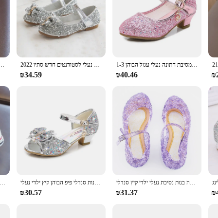
n of children's nail shoes, designed to captivate the imagination and keep little
through their footwear. The shoes are crafted from durable synthetic leather, e
afety. The non-slip soles provide a firm grip, reducing the risk of slips and fall
e perfect blend of playfulness and safety. Available in sets, they make an excelle
בנות סגול עקבים גבוהים לילדים נסיכת אדום עור נעל נעלי ילדים של שמלת מסיבת חתונה נעלי עגול הבוהן 1-3CM
אופנה בנות נעלי ילדי דירות נעלי פאייטים ריינסטון נסיכה עם פרפר-קשר דירות נעלי לסטודנטים חדש סתיו 2022
בנות פעוטות להתלבש נעליים לנערות נסיכה נעליים עקבים נמוכים פעוטות נעליים זוט
₪34.59
₪40.46
₪
 variety of scenarios. They are perfect for children's homes, where they can be w
t children can move freely, whether they are running, jumping, or dancing. With
דיסני קפוא אלזה קריסטל נעלי סינדרלה בנות נסיכת נעלי ילדי קיץ סנדלי
נסיכת בנות מסיבת נעלי ילדי סנדלי צבעוני פאייטים גבוהה עקבים נעלי בנות סנדלי פיפ הבוהן קיץ ילדי נעלי CSH813
נעלי בארבי ילדים חמודות נעלי בית ילדים בד חמודים נעלי ספורט ילדים נעלי ספורט תינוק Size26-36
₪30.57
₪31.37
₪