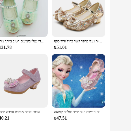
נסיכת נעלי עור ילדים עבור בנות פרח מזדמן נצנצים ילדי גבוהה העקב בנות נעלי פרפר קשר כחול ורוד כסף
ילדים חדשים נעלי עור ריינסטון קשת נסיכת בנות המפלגה ריקוד נעלי תינוק תלמיד דירות ילדי נעלי ביצועים הטוב ביותר מתנה
131.78
₪51.01
נעלי קריסטל נשים חדשות בנות יחיד נעליים קפואה aisha סופיה rhink נעלי מסיבות נעלי מופע נעלי מסיבות גודל 22-36
נעלי עור לילדים באביב סתיו בנות רב-תכליתיות עקבים גבוהים עבור נסיכת מסיבת נסיכה מתוקה
40.21
₪47.51