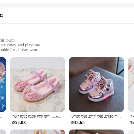
נע
ful touch
activities, and playtime
table for all-day wear
inated look
rom school to playdates
ompromising on lightness. The vibrant colors and playful design make them a hit
, or engaging in outdoor activities, these sneakers are the perfect choice. The
אביב-סתיו 2022, נעלי נסיכה, אבני חן, נעלי ספורט, נעלי ילדים, נעלי ספורט, נעלי ילדים, נעלי ספורט
דיוני סתיו אופנה פנינה קשת rhinestone קפוא elsa נעלי ילדה שטוחות ילדים נסיכה חמות נעלי חורף חמות גודל 23-36
נעלי קריסטל נשים חדשות בנות יחיד נעליים קפואה aisha סופיה rhink נעלי מסיבות נעלי מופע נעלי מסיבות גודל 22-36
ivers looking for a reliable and fashionable footwear option. The sets come in v
₪52.03
₪32.65
₪