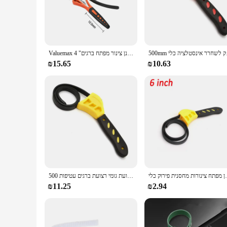
Crafted from high-quality, durable plastic, this pipe wrench 
prolonged use. The key's robust construction guarantees a sec
**Versatile and User-Friendly**
The pipe wrench key's flexibility and adjustability make it a 
reducing the risk of slippage. Its user-friendly design make
חרר אינסטלציה כלי
Valuemax 4 "או 6" רצועת ברגים אוניברסלי רצועת גומי רצועת מפתח ברגים שמן מסנן צינור מפתח ברגים
**Adaptable and Convenient**
₪15.65
₪10.63
Available in sets, this pipe wrench key is not only practical 
The key's lightweight and compact design make it easy to tra
this pipe wrench key is an essential tool for any professiona
חן מפתח צינורות מחסנית פירוק כלי
500 מ "מ לא להחליק שמן אוניברסלי ספאנר צינור ברגים רצועת גומי רצועת ברגים עטיפות jar להדק כלי אינסטלציה
₪11.25
₪2.94