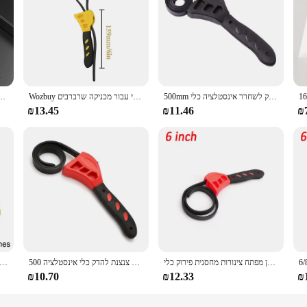
500mm החלקה אוניברסלי שמן ברגים מסנן צינור גומי ברגים רצועת ברגים צנצנת מכסים להדק לשחרר אינסטלציה כלי
Wozbuy אוניברסלי רצועת גומי מתכווננת, מפתח פותחן צנרת כלי מפתח ברגים פונקציונלי עבור מכניקה שרברבים
רצועה מסנן ברגים non החלקה multipaymunction כלים רצועת ברגים עבור פ
₪13.45
₪11.46
₪
רב תכליתי חגורת ברגים מתכוונן גומי רצועת שמן מפתח ברגים צנצנת פותחן מפתח צינורות מחסנית פירוק כלי
500 מ "מ לא להחליק שמן אוניברסלי ספאנר צינור ברגים רצועת גומי רצועת ברגים עטיפות צנצנת להדק כלי אינסטלציה
חגורת ברגים רב תכליתי מתכוונן ברגים שרשרת ברגים רצועת פותחן מתכוונן רצועת פותחן מחסנית פ
₪10.70
₪12.33
₪