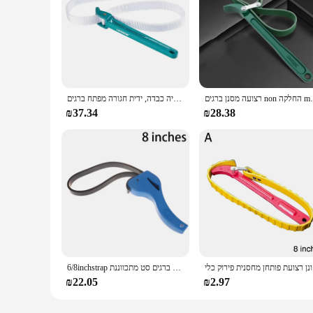
תיחת אביזרי צינור צינור צינור רכב
ספרטון 12 "מסנן שמן מתכוונן רצועת ברגים, כפולה ניילון שכבתית רצועת ברגים אינסטלציה כבדה, ידית חגורה מפתח ברגים
₪37.34
₪28.38
ירוק כלי
6/8inchstrap ברגים סט אוניברסלי גומי רצועת ברגים שמן מסנן רצועה מפתח מפתח ברגים סט מתכווננת
₪22.05
₪2.97