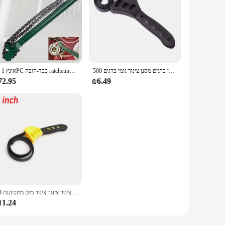
אוניברסלי שמן ברגים מסנן צינור גומי ברגים 500mm החלקה רצועת ברגים צנצנת מכסים להדק לשחרר אינסטלציה כלי
16 אינץ 1PC כבד-חובה ratcheting מפתח ברגים חומר הפילטר כלי עזר להתאים קוטר מקסימום 6 אינץ ', התאמה
72.95
₪6.49
6/8 חגורה אינץ 'ברגים שמן מסנן מסנן להגדיר צינור גומי צינור צינור צינור צינור צינור מים מתכווננת
11.24