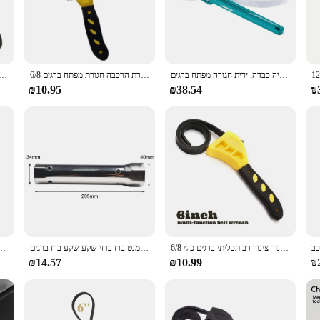
key is designed to withstand the rigors of daily use. Its ergonomic design ensu
ure fit for a variety of pipes and tubes, making it an indispensable tool for pro
versatile addition to any toolkit. Whether you're dealing with large or small pip
s it accessible for a wide range of users, from seasoned plumbers to homeowners 
ספרטון 12 "מסנן שמן מתכוונן רצועת ברגים, כפולה ניילון שכבתית רצועת ברגים אינסטלציה כבדה, ידית חגורה מפתח ברגים
6/8 אינץ שמן מסנן ספאנר רצועה פותחן מתכוונן צינור מים רב תכליתיים להסרת הרכבה חגורת מפתח ברגים
500mm החלקה אוניברסלי שמן ברגים מסנן צינור גומי ברגים רצועת ברגים צנצנת מכסים להדק לש
₪10.95
₪38.54
₪
but also cost-effective. The sets are designed to provide a comprehensive range o
nsport and store, making it a convenient choice for both on-site work and home
l or hobbyist looking to streamline their plumbing tasks.
6/8 אינץ חגורת שמן מפתח ברגים סט גומייה ברגים יכול פותחן מתכוונן מים צינור צינור רב תכליתי ברגים כלי
ברז צינור צינור הטבעת ספאנר צינור טבעת כלי שקע מומנט ברז ברזי שקע שקע ברז ברגים
רב תכליתי חגורת ברגים מתכוונן גומי רצועת שמן מפתח ברגים צנצנת פות
₪14.57
₪10.99
₪