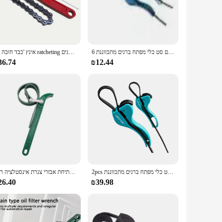
res a comfortable grip, reducing hand fatigue during
fessionals and DIY enthusiasts alike.
es, this key can adapt to fit, ensuring a secure grip and
tackling simple repairs.
6 אינץ רצועת ברגים להגדיר גומי אוניברסלי רצועת ברגים שמן מסנן רצועת מפתח ברגים סט כלי מפתח ברגים מתכווננת
12 אינץ 'כבד חובה ratcheting ברגים חומר הפילטר שמן מסנן כלי עזר להתאים שמן מסנן שרשרת מסנן שמן אריזת מפתח ברגים
36.74
₪12.44
f sizes, ensuring that you have the right tool for every job.
 repairs. Whether you're a wholesaler, vendor, or supplier,
2pcs רצועת ברגים סט אוניברסלי גומי רצועת ברגים שמן מסנן רצועת מפתח ברגים סט כלי מפתח ברגים מתכווננת
רצועת מסנן ברגים החלקה תכליתי אבזרי צנרת כלים חגורת רצועת ברגים עבור פתיחת אבזרי צנרת אינסטלציה רכב
26.40
₪39.98