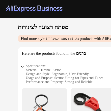
מפתח רצועה לצינורות
products with AliEx
מפתח רצועה לצינורות
Find more style
ברגים
Here are the products found in the
Specifications:
Material: Durable Plastic
Design and Style: Ergonomic, User-Friendly
Usage and Purpose: Secure Fitting for Pipes and Tubes
Performance and Property: Strong and Reliable
Shape or Size: Flexible and Adjustable
Quantity: Available in Sets
Features:
|מפתח רצועה לצינורות|
**Optimized Performance and Reliability**