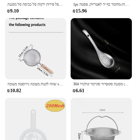
1pc סיליקון מתכוונן קליפ-על מסננת לסירים, מחבתות, וקערות-מחומר כף יד לאטריות, פסטה
מתקפל פירות ירקות סל כביסה סל מסננת portabl מסננת colander crait עם כלי מטבח ידית
₪9.10
₪15.96
304 נירוסטה כף מסננת כף מטבח מסננת כפית מסננת מזון מסננת סקופרור סקיימר קולנדר
שווה לקנות מעובה נירוסטה מעובה scoop מסנן כף עם ידית עץ שאינו מקל משובח רשת בסדר קולנדר
₪10.82
₪6.61