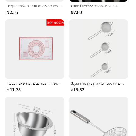
מטבח Ultrafine רשת קמח מכונת נפוי מקצועי עגול מסננת נירוסטה מסננת סוכר עוגת אפיית מסננת
פלסטיק משובח רשת סקופ מסננת קמח מסננת קמח מסננת קמח עם ידית מיץ תה מסננת אביזרים למטבח כף יד
₪2.55
₪7.80
3cpcs נירוסטה רשת בסדר מזון מסננת לאפה עם ידית קמח מיץ מיץ מיץ סויה
אפיית טופה קמח מסנני אבקת נירוסטה מוחזקת מנטר לשימוש ידני עבור גביע קמח שאפה מטבח
₪11.75
₪15.52