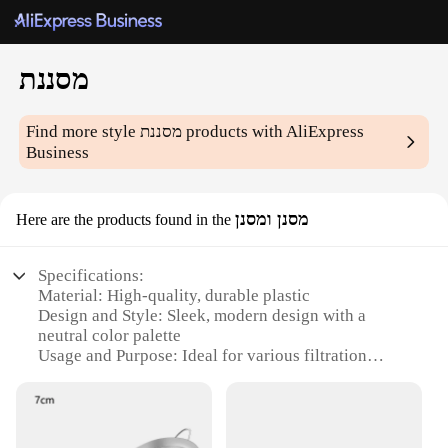
מסננת
Find more style
מסננת
products with AliExpress
Business
מסנן ומסנן
Here are the products found in the
Specifications:
Material: High-quality, durable plastic
Design and Style: Sleek, modern design with a
neutral color palette
Usage and Purpose: Ideal for various filtration
needs, from household to industrial applications
Performance and Property: Efficient filtration with a
large surface area
Shape or Size or Weight or Quantity: Available in