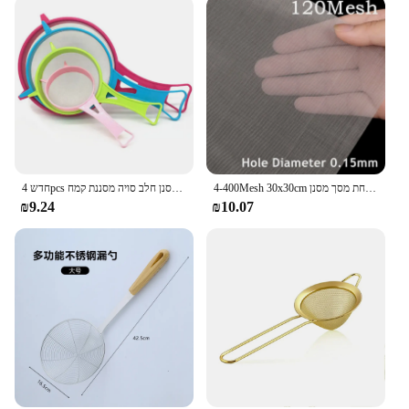
4-400Mesh 30x30cm נירוסטה רשת מסנן רשת מתכת קדמי תיקון קבוע רשת מסנן ארוג חוט מסננת צלחת מסך מסנן
חדש 4pcs פלסטיק רשת בסדר מסנן חלב סויה מסננת קמח sieve עם ידית מיץ ומטפל תה כלי מטבח מסנן
₪9.24
₪10.07