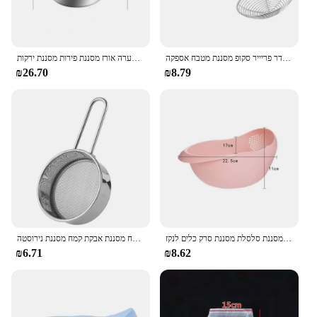
נירוסטה טיגון מסגר צ 'יפס כף תיל רשת סקיימר קולדר פריייר סקופ מסננת מטבח אספקה
מכונת כביסה אורז מכונת כביסה קערה מפלדת אל חלד 304 כביסה קערה אורז מסננת פירות מסננת ירקות
₪26.70
₪8.79
מסננת אורז פלסטיק מסננת מטבח פלסטיק עם ידיות מסטיק סילת מסננת סלסלת מסננת סרק כלים לנקז
מסננת קמח רשת בסדר סוכר סוכר קקאו מאצ 'ה קמח מסננת אבקת קמח מסננת נירוסטה
₪6.71
₪8.62