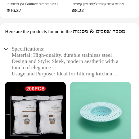
נירוסטה רשת מסננת בסדר תה מסננת עם ארוך ידית מסננות רשת מסננות מסננת עבור קוקטייל קפה מזון קמחים
עץ נירוסטה skimmer מסננת מסננת מסננת מטוגנת רשת עמוקה שמן טיגון אטריות
₪16.27
₪8.22
מטבח שפכים & מסננות
Here are the products found in the
Specifications:
Material: High-quality, durable stainless steel
Design and Style: Sleek, modern aesthetic with a
touch of elegance
Usage and Purpose: Ideal for filtering kitchen
wastewater and maintaining cleanliness
Performance and Property: Efficiently separates
solids from liquids
Parts and Accessories: Comes with a set of
necessary components for easy installation
Applicable People: Suitable for both home and
commercial use
Features:
**Efficient Filtration and Maintenance**