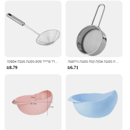
מסננת קמח רשת בסדר סוכר סוכר קקאו מאצ 'ה קמח מסננת אבקת קמח מסננת נירוסטה
נירוסטה טיגון מסגר צ 'יפס כף תיל רשת סקיימר קולדר פריייר סקופ מסננת מטבח אספקה
₪8.79
₪6.71