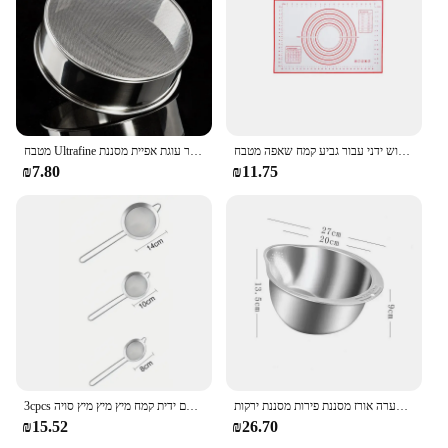
אפיית טופה קמח מסנני אבקת נירוסטה מוחזקת מנטר לשימוש ידני עבור גביע קמח שאפה מטבח
מטבח Ultrafine רשת קמח מכונת נפוי מקצועי עגול מסננת נירוסטה מסננת סוכר עוגת אפיית מסננת
₪7.80
₪11.75
מכונת כביסה אורז מכונת כביסה קערה מפלדת אל חלד 304 כביסה קערה אורז מסננת פירות מסננת ירקות
3cpcs נירוסטה רשת בסדר מזון מסננת לאפה עם ידית קמח מיץ מיץ מיץ סויה
₪15.52
₪26.70