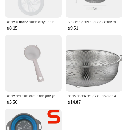
3 גדלים 304 מסננת כיור נירוסטה עם ידית רשת בסדר מסננת מטבח עמוק סגנון אור מזון שיער srcteen
מטבח Ultrafine מסננת מזון כיתה חומר עבור קפה חלב יוגורט צפיפות גבוהה הקרנת מסננת
₪8.15
₪9.51
כל מטרת רשת בסדר מסננת נטו סלי עם ידיות מנוחה בסיס מסננת להגדיר אספקת מטבח
מסנן רשת רשת לשימוש מחדש ניילון אולטרה עדין סופר כפית מסננת חלב מיץ קפה מזון מסנן מטבח רשת גאדג 'טים מטבח
₪5.56
₪14.87