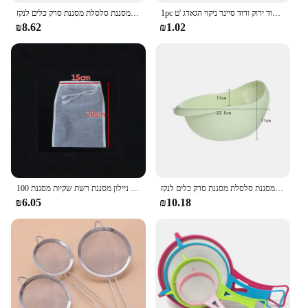
1pc מזון כיתה פלסטיק אורז שעועית אפונה כביסה מסנן מסננת צבע ורוד ירוק ורוד סיינר ניקוי הגאדג 'ט
מסננת אורז פלסטיק מסננת מטבח פלסטיק עם ידיות מסטיק סילת מסננת סלסלת מסננת סרק כלים לנקז
₪8.62
₪1.02
מסננת אורז פלסטיק מסננת מטבח פלסטיק עם ידיות מסטיק סילת מסננת סלסלת מסננת סרק כלים לנקז
100 רשת סויה מסנן שקיות יין אגוז חלב תה קפה יוגורט מסננת נקי מטבח גאדג 'טים לשימוש חוזר ניילון מסננת רשת שקיות מסננת
₪6.05
₪10.18