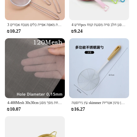
חדש 4pcs פלסטיק רשת בסדר מסנן חלב סויה מסננת קמח sieve עם ידית מיץ ומטפל תה כלי מטבח מסנן
3 יח'\סט נירוסטה חוט רשת בסדר שמן מסננת קמח מסננת מסננת נפת מאפה אפיית כלים מטבח אבזרים
₪10.27
₪9.24
עץ נירוסטה skimmer מסננת מסננת מסננת מטוגנת רשת עמוקה שמן טיגון אטריות
4-400Mesh 30x30cm נירוסטה רשת מסנן רשת מתכת קדמי תיקון קבוע רשת מסנן ארוג חוט מסננת צלחת מסך מסנן
₪10.07
₪16.27