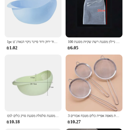
100 רשת סויה מסנן שקיות יין אגוז חלב תה קפה יוגורט מסננת נקי מטבח גאדג 'טים לשימוש חוזר ניילון מסננת רשת שקיות מסננת
1pc מזון כיתה פלסטיק אורז שעועית אפונה כביסה מסנן מסננת צבע ורוד ירוק ורוד סיינר ניקוי הגאדג 'ט
₪1.02
₪6.05
3 יח'\סט נירוסטה חוט רשת בסדר שמן מסננת קמח מסננת מסננת נפת מאפה אפיית כלים מטבח אבזרים
מסננת אורז פלסטיק מסננת מטבח פלסטיק עם ידיות מסטיק סילת מסננת סלסלת מסננת סרק כלים לנקז
₪10.18
₪10.27