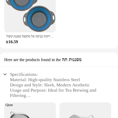
קיפול סיליקון מתקפל סל פירות ירקות כביסה סל מתקפל מסננת קיפול
₪16.59
מסננות תה
Here are the products found in the
Specifications:
Material: High-quality Stainless Steel
Design and Style: Sleek, Modern Aesthetic
Usage and Purpose: Ideal for Tea Brewing and
Filtering
Performance and Property: Durable and Efficient
Filtration
Shape or Size: Compact and Portable
Quantity: Available in Sets for Various Needs