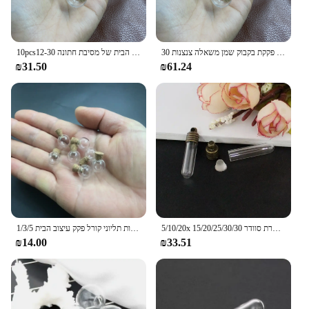
30 יח '12-30 מ "מ כדור צורה כדור בקבוק זכוכית ריק עם פקקת בקבוק שמן משאלה צנצנות
10pcs12-30 מ "מ מיני זכוכית המבקשות בקבוק עם פקקים ברור נסחף בקבוקים קטנים מאחלים לקישוט הבית של מסיבת חתונה
₪31.50
₪61.24
5/10/20x 15/20/25/30/30 מ "מ צינור זכוכית בקבוקי צנצנות עם אביזרים למכסה מתכת בושם שרשרת סוודר
1/3/5 יח '12-30 מ "מ מיני כדור בצורת זכוכית ריק מדגם צנצנות בקבוק אחסון ריק המבקשות אחסון ריקות תליוני קורל פקק עיצוב הבית
₪14.00
₪33.51