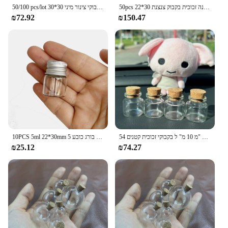
50pcs 22*30 מ "מ 5 מ" ל מיני בקבוק זכוכית המחסן צנצנות עם כובע בורג עיצוב חתונה זכוכית בקבוק צנצנת
50/100 pcs/lot 30*30 מ "מ 10 מ" ל פקקים בקבוקי זכוכית קטנים דקורטיביים בקבוקון זכוכית קטנה דקורטיבית בקבוקי צינור מיני
₪72.92
₪150.47
54 יח '105 מחשבים צנצנות זכוכית קטנה וחמודה צנצנות זעירות 16*30 מ "מ 10 מ" ל בקבוקי זכוכית קטנים
10PCS 5ml 22*30mm זעיר מיני קטן זכוכית צנצנות בקבוקי אחסון צנצנת בית מטבח עם בורג כובע 5ml
₪25.12
₪74.27