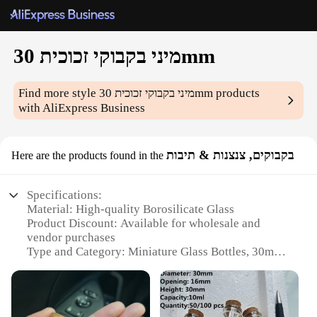
מיני בקבוקי זכוכית 30mm
Find more style
מיני בקבוקי זכוכית 30mm
products
with AliExpress Business
בקבוקים, צנצנות & תיבות
Here are the products found in the
Specifications:
Material: High-quality Borosilicate Glass
Product Discount: Available for wholesale and
vendor purchases
Type and Category: Miniature Glass Bottles, 30mm
in size
Design and Style: Clear and elegant, perfect for
various crafting projects
Usage and Purpose: Ideal for jewelry making, DIY