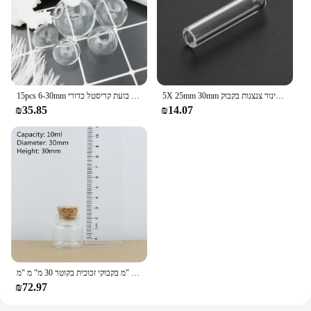
5X 25mm 30mm מיני שקוף מעבדה ברור זכוכית מבחנות בית ספר ציוד מעבדה, חתונה לטובת מתנה זכוכית צינור צנצנות בקבוק
15pcs 6-30mm מיני ריק זכוכית בקבוקי כדור תליון קסמי בקבוקי בקבוק משאלת ברור גלוב בועת קריסטל כדורי
₪35.85
₪14.07
סיטונאי בקבוקי זכוכית אטומים בקוטר 30 מ "מ בקבוקי זכוכית בקוטר 30 מ" מ "מ
₪72.97