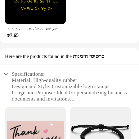
סיכת אות ראשונה אישית, סיכה סטאב, סיכת סטאב, נירוסטה, מתנה מעולה עבור בעל או אבא
₪7.65
כרטיסי הזמנות
Here are the products found in the
Specifications:
Material: High-quality rubber
Design and Style: Customizable logo stamps
Usage and Purpose: Ideal for personalizing business
documents and invitations
Shape or Size: Available in various sizes to suit
your needs
Performance and Property: Durable and long-lasting
Parts and Accessories: Includes stamp pad for clear,
vibrant impressions