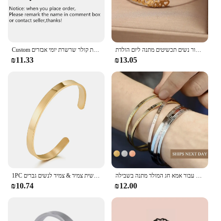
personalized rubber stamps, you can rest assured
that your business documents will always reflect the
professionalism and quality your clients deserve.
מותאם אישית לצמיד לב כתר לב אופנה מלבן חן צמיד צבע זהב נירוסטה עבור נשים תכשיטים מתנה ליום הולדת
Custom עברית שם שרשרת תכשיטי יהודית נירוסטה חתימה אישית קולר שרשרת יומי אבזרים
₪11.33
₪13.05
צמידים השרוול אישית אישית עבור נשים מתנות החג הטוב ביותר תכשיטי חג המולד מתנה עבור אמא חג המולד מתנה בשבילה
1PC אישית חקוק מותאם אישית שם נירוסטה צמיד תכשיטי שם מילות אותיות אישית צמיד & צמיד לנשים גברים
₪10.74
₪12.00