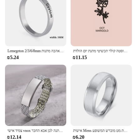
מותאם אישית שם פרח שרשרת עם אבן המזל תליון שרשרת לנשים אישית נירוסטה קולר תכשיטי מתנת יום הולדת
Lemegeton 2/3/6/8mm מותאם אישית שם טבעת עבור נשים אישית נירוסטה משפחה לערום טבעת תכשיטי חג האהבה מתנות
₪5.24
₪11.15
אישית Mens נירוסטה טבעת מט מוברש המשופע Edge Custom שם תאריך קואורדינטות לחרוט נישואים טבעות
צמיד אישי vnox צמיד מותאם אישית לגברים שם חרוט שם חרוטה נירוסטה תכשיטי מתנה לבן אבא החבר
₪12.14
₪6.20