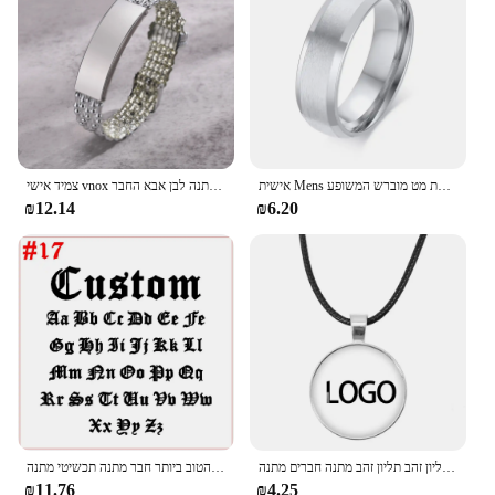
אישית Mens נירוסטה טבעת מט מוברש המשופע Edge Custom שם תאריך קואורדינטות לחרוט נישואים טבעות
צמיד אישי vnox צמיד מותאם אישית לגברים שם חרוט שם חרוטה נירוסטה תכשיטי מתנה לבן אבא החבר
₪12.14
₪6.20
שרשרת תליון עגול בהתאמה אישית לגברים נשים שרשרת שרשרת שרשרת תליון זהב תליון זהב מתנה חברים מתנה
זוג שם מותאם אישית ילד ילדה נירוסטה נעל אבזם מותאם אישית אישית, הטוב ביותר חבר מתנה תכשיטי מתנה
₪11.76
₪4.25