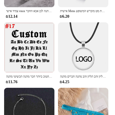
אישית Mens נירוסטה טבעת מט מוברש המשופע Edge Custom שם תאריך קואורדינטות לחרוט נישואים טבעות
צמיד אישי vnox צמיד מותאם אישית לגברים שם חרוט שם חרוטה נירוסטה תכשיטי מתנה לבן אבא החבר
₪12.14
₪6.20
שרשרת תליון עגול בהתאמה אישית לגברים נשים שרשרת שרשרת שרשרת תליון זהב תליון זהב מתנה חברים מתנה
זוג שם מותאם אישית ילד ילדה נירוסטה נעל אבזם מותאם אישית אישית, הטוב ביותר חבר מתנה תכשיטי מתנה
₪11.76
₪4.25