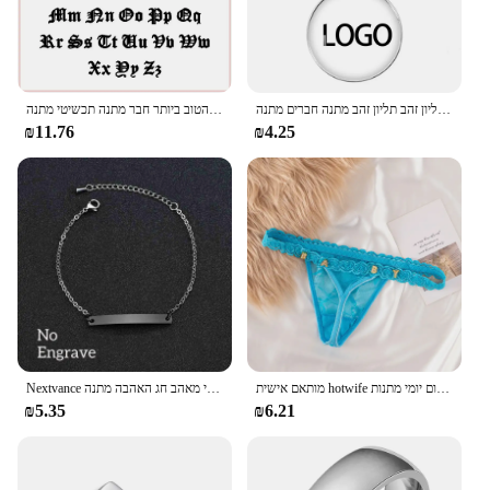
שרשרת תליון עגול בהתאמה אישית לגברים נשים שרשרת שרשרת שרשרת תליון זהב תליון זהב מתנה חברים מתנה
זוג שם מותאם אישית ילד ילדה נירוסטה נעל אבזם מותאם אישית אישית, הטוב ביותר חבר מתנה תכשיטי מתנה
₪11.76
₪4.25
מותאם אישית hotwife סקסי חוטיני עבור נשים אישית שם מכתב קריסטל תחתונים אישיות מחרוזת תחתונים יום יומי מתנות יום יומי מתנות
Nextvance חריטה אישית שלט זוג צמיד נירוסטה שרשרת מזהה תג צמידי מאהב חג האהבה מתנה
₪5.35
₪6.21