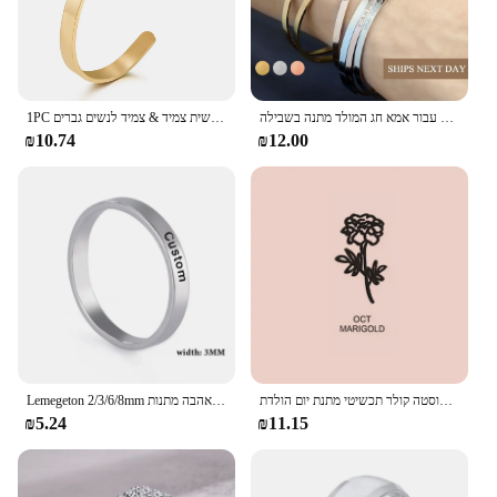
business that requires a consistent, personalized
touch.
צמידים השרוול אישית אישית עבור נשים מתנות החג הטוב ביותר תכשיטי חג המולד מתנה עבור אמא חג המולד מתנה בשבילה
1PC אישית חקוק מותאם אישית שם נירוסטה צמיד תכשיטי שם מילות אותיות אישית צמיד & צמיד לנשים גברים
₪10.74
₪12.00
מותאם אישית שם פרח שרשרת עם אבן המזל תליון שרשרת לנשים אישית נירוסטה קולר תכשיטי מתנת יום הולדת
Lemegeton 2/3/6/8mm מותאם אישית שם טבעת עבור נשים אישית נירוסטה משפחה לערום טבעת תכשיטי חג האהבה מתנות
₪5.24
₪11.15