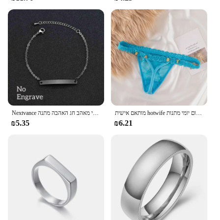
מותאם אישית hotwife סקסי חוטיני עבור נשים אישית שם מכתב קריסטל תחתונים אישיות מחרוזת תחתונים יום יומי מתנות יום יומי מתנות
Nextvance חריטה אישית שלט זוג צמיד נירוסטה שרשרת מזהה תג צמידי מאהב חג האהבה מתנה
₪5.35
₪6.21