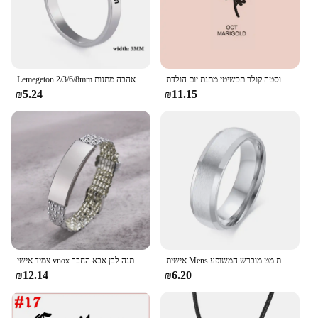
מותאם אישית שם פרח שרשרת עם אבן המזל תליון שרשרת לנשים אישית נירוסטה קולר תכשיטי מתנת יום הולדת
Lemegeton 2/3/6/8mm מותאם אישית שם טבעת עבור נשים אישית נירוסטה משפחה לערום טבעת תכשיטי חג האהבה מתנות
₪5.24
₪11.15
אישית Mens נירוסטה טבעת מט מוברש המשופע Edge Custom שם תאריך קואורדינטות לחרוט נישואים טבעות
צמיד אישי vnox צמיד מותאם אישית לגברים שם חרוט שם חרוטה נירוסטה תכשיטי מתנה לבן אבא החבר
₪12.14
₪6.20