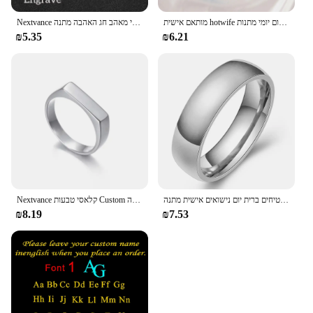
מותאם אישית hotwife סקסי חוטיני עבור נשים אישית שם מכתב קריסטל תחתונים אישיות מחרוזת תחתונים יום יומי מתנות יום יומי מתנות
Nextvance חריטה אישית שלט זוג צמיד נירוסטה שרשרת מזהה תג צמידי מאהב חג האהבה מתנה
₪5.35
₪6.21
אופנה זוג להקות חתונת טבעות לנשים גבר אישית שם תאריך אהבה מידע מבטיחים ברית יום נישואים אישית מתנה
Nextvance קלאסי טבעות Custom חקוק טבעת נירוסטה אישית שם תאריך טבעות לנשים מאהב יום הולדת תכשיטי מתנה
₪8.19
₪7.53