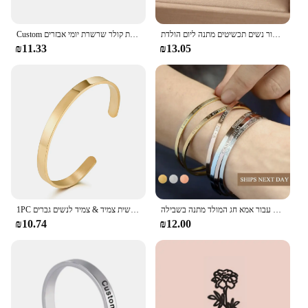
מותאם אישית לצמיד לב כתר לב אופנה מלבן חן צמיד צבע זהב נירוסטה עבור נשים תכשיטים מתנה ליום הולדת
Custom עברית שם שרשרת תכשיטי יהודית נירוסטה חתימה אישית קולר שרשרת יומי אבזרים
₪11.33
₪13.05
צמידים השרוול אישית אישית עבור נשים מתנות החג הטוב ביותר תכשיטי חג המולד מתנה עבור אמא חג המולד מתנה בשבילה
1PC אישית חקוק מותאם אישית שם נירוסטה צמיד תכשיטי שם מילות אותיות אישית צמיד & צמיד לנשים גברים
₪10.74
₪12.00