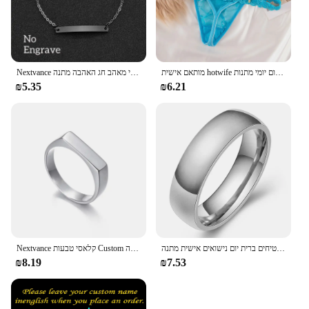
מותאם אישית hotwife סקסי חוטיני עבור נשים אישית שם מכתב קריסטל תחתונים אישיות מחרוזת תחתונים יום יומי מתנות יום יומי מתנות
Nextvance חריטה אישית שלט זוג צמיד נירוסטה שרשרת מזהה תג צמידי מאהב חג האהבה מתנה
₪5.35
₪6.21
אופנה זוג להקות חתונת טבעות לנשים גבר אישית שם תאריך אהבה מידע מבטיחים ברית יום נישואים אישית מתנה
Nextvance קלאסי טבעות Custom חקוק טבעת נירוסטה אישית שם תאריך טבעות לנשים מאהב יום הולדת תכשיטי מתנה
₪8.19
₪7.53