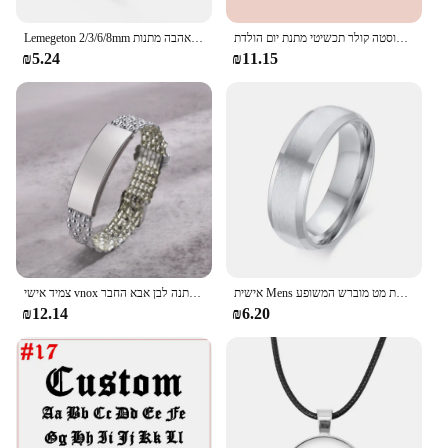
מותאם אישית שם פרח שרשרת עם אבן המזל תליון שרשרת לנשים אישית נירוסטה קולר תכשיטי מתנת יום הולדת
Lemegeton 2/3/6/8mm מותאם אישית שם טבעת עבור נשים אישית נירוסטה משפחה לערום טבעת תכשיטי חג האהבה מתנות
₪5.24
₪11.15
אישית Mens נירוסטה טבעת מט מוברש המשופע Edge Custom שם תאריך קואורדינטות לחרוט נישואים טבעות
צמיד אישי vnox צמיד מותאם אישית לגברים שם חרוט שם חרוטה נירוסטה תכשיטי מתנה לבן אבא החבר
₪12.14
₪6.20