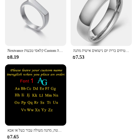
אופנה זוג להקות חתונת טבעות לנשים גבר אישית שם תאריך אהבה מידע מבטיחים ברית יום נישואים אישית מתנה
Nextvance קלאסי טבעות Custom חקוק טבעת נירוסטה אישית שם תאריך טבעות לנשים מאהב יום הולדת תכשיטי מתנה
₪8.19
₪7.53
סיכת אות ראשונה אישית, סיכה סטאב, סיכת סטאב, נירוסטה, מתנה מעולה עבור בעל או אבא
₪7.65