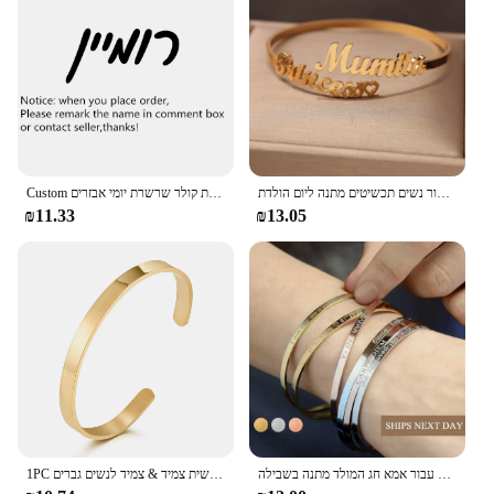
impression they leave make them an indispensable
tool for anyone looking to elevate their business
image.
מותאם אישית לצמיד לב כתר לב אופנה מלבן חן צמיד צבע זהב נירוסטה עבור נשים תכשיטים מתנה ליום הולדת
Custom עברית שם שרשרת תכשיטי יהודית נירוסטה חתימה אישית קולר שרשרת יומי אבזרים
₪11.33
₪13.05
צמידים השרוול אישית אישית עבור נשים מתנות החג הטוב ביותר תכשיטי חג המולד מתנה עבור אמא חג המולד מתנה בשבילה
1PC אישית חקוק מותאם אישית שם נירוסטה צמיד תכשיטי שם מילות אותיות אישית צמיד & צמיד לנשים גברים