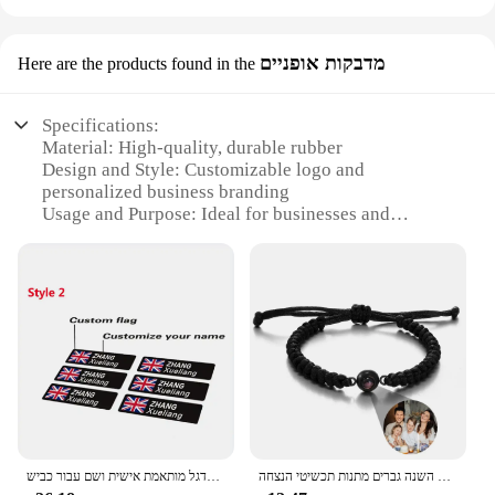
מדבקות אופניים
Here are the products found in the
Specifications:
Material: High-quality, durable rubber
Design and Style: Customizable logo and
personalized business branding
Usage and Purpose: Ideal for businesses and
personal use, enhancing documents and
correspondence
Shape and Size: Available in various sizes to suit
your needs
Performance and Property: Long-lasting, resistant to
wear and tear
Parts and Accessories: Comes with multiple sets for
versatile application
Features:
|מותאם אישית חותמת גומי לוגו חותם מותאם אישית עסקי
מותאם אישית צמיד מותאם אישית עם תמונה בתוך הקרנה צמידים צילום לנשים גברים יום השנה גברים מתנות תכשיטי הנצחה
מדבקות מסגרת הדגל מותאמת אישית ושם עבור כביש mtb אופני כביש mtb
קישוט עבור נייר הזמנה|