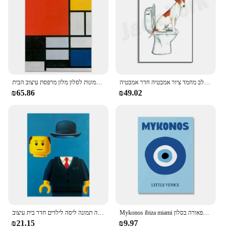
ג 'ק ראסל טרייר כלב אסלה קיר שירותים פוסטר צבע מים, ג' ק רוסל טרוייר כלב מחמד ציור אמבטיה חדר אמבטיה
מונדריאן צבע בלוק תקציר סגנון בד הדפסת ציור אמנות קיר תמונות לסלון מלון מרפסת עיצוב הבית
₪65.86
₪49.02
Mykonos ibiza miami בונדי קפרי קיר אמנות ציור כרזות נורדניות והדפסים תמונות קיר עבור תפאורה בסלון
קריקטורה ליגו פוסטר פורטרט מצחיקה מפורסם ציור קיר פופ אמנות בד הדפסים מונה ליזה תמונה ליסה לילדים חדר בית עיצוב cuads cuads
₪21.15
₪9.97