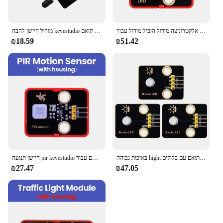
בלוק בניין אלקטרוניצה מודול הוביל מודול עבור arduino/micro: bit/פטל פי רב צבעים תואמים עם חלקי lego
מודול חיישן להבה keyestudio עבור ארדוינו תואם leגו באיכות גבוהה חלקי גזע
₪18.59
₪51.42
באיכות גבוהה hight מופרד אדום וירוק עבור תוכניות ארדוינו שני צבעים הוביל מודול תואם עם בלוקים lego
חיישן תנועה pir keyestudio עבור חלקי תכנות ארדוינו באיכות גבוהה תואם עבור lego
₪27.47
₪47.05