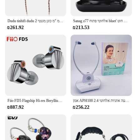
Sanag z77 אלחוטי פתוח bluet' אלחוטית אוויר הולכה אוזניות כיוונית זיכרון גמיש טיטניום אוזניות ספורט חוט
Dudu tinhifi dudu באוזן צגים 13 מ "מ כונן מגנטי 2pin ממשק אוזניות קווית אוזניות 3.5 מ" מ
₪261.92
₪213.53
אמן APH100 שמיעה אוזניות אלחוטי 2.4G HIFI עבור צפייה בטלביזיה קשישים שמיעה אוזניות עם האיחוד האירופי plug
Fiio FD5 Flagship Hi-res Beryllium-Coated Dynamic Earphone with Interchangeable Sound Tubes and 2.5mm/3.5mm/4.4mm plug
₪887.92
₪256.22