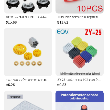
10 מחשבים רולר רכבת מסילות רכבת טכנולוגיית חלקיקים קטן 26559 בניין בלוק חלקי 26060 אביזרים תואם עם goeds
10 סט moc 99009 + 99010 turtable 28 שן קטן תחתון קטן עם goeds בניין בלוקים חלקים טכניים 4652236
₪15.60
₪13.62
ZY-25 נקודות הלחמה PCB טיפוס מיני אוניברסלי מבחן Protoboard DIY ערכת לחם לוח לarduino לגו
חדש הפרשים הילוכים אבני הבניין moc חלקים שינוי טכניים 65414 69761 69762 6589 תואם עם goeds
₪6.26
₪0.83