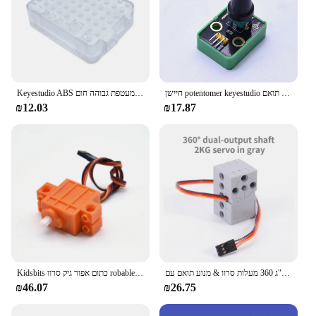
חיישן potentomer keyestudio עבור ארדוינו תואם larduino באיכות גבוהה מודול חיישן diy חלק
Keyestudio ABS מעטפת גבוהה חום Dissipatione UNO-R3 פיתוח לוח מקרה עבור Arduino UNOR3 תואם עם לגו בניין בלוק
₪12.03
₪17.87
לתכנות 2 ק "ג 360 מעלות סרוו & מנוע תואם עם lego בניין בלוק פרויקטים מתאימים מתאימים כפול פיר פלט כפול diy
Kidsbits כתום אפור גיק סרוו robable עם חוט תואם עבור מכונית חכמה אלקטרונית
₪46.07
₪26.75