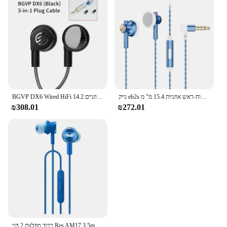
נייק eb2s פרו 3.5/4.4 מ "מ תקע מיקרופון שטוח-ראש אוזניות 15.4 מ" מ lcp דיאפרגמה דינמית מוסיקה דינמית מוסיקה
BGVP DX6 Wired HiFi בס מתכת שטוח ראש אטמי אוזניים 14.2mm LCP נוזל קריסטל סרעפת 2.5/3.5/4.4mm להחלפה תקע עם MMCX
₪308.01
₪272.01
כבוד מפלצת 2 היי Res AM17 3.5mm ב-אוזן עם מרחוק ומיקרופון שליטת חוט אוזניות לxiaomi huawei