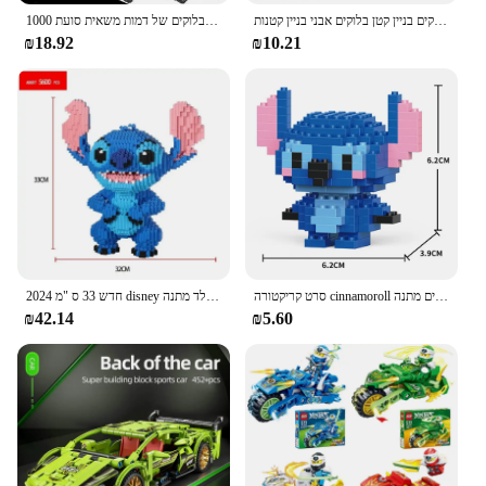
בלוקים בניין קטן בלוקים אבני בניין קטנות charizard Gengar שנורלקס לחיית מיני מודל חינוך משחק גרפיקה ילד צעצועים
1000 חדש + מחשבים תחנת משטרה העיר תחנת משטרה בניין בניין בלוקים של דמות משאית סועת WW2 לבנים צבאי צעצועים לילדים
₪18.92
₪10.21
סרט קריקטורה cinnamoroll אוסף מודל בניין בובות צעצוע ילדים מתנה
2024 חדש 33 ס "מ disney בלוקים בניין אנימה תפר גדול גודל חמוד הרכבה חינוכי צעצוע שולחן קישוט יום הולדת ילד מתנה
₪42.14
₪5.60