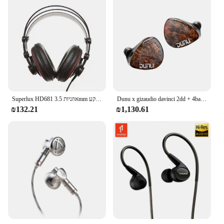
Dunu x gizaudio davinci 2dd + 4ba היברידי באוזן צג אוזניות עם 3.5 מ "מ + 4.4 מ" מ
Superlux HD681 אוזניות 3.5mm שקע Wired סופר בס דינמי אוזניות רעש ביטול אוזניות (מתכוונן סרט 9ft כבל)
₪132.21
₪1,130.61