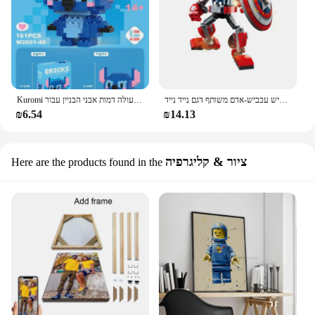
סרט גיבור על נובלות בניין הבובות בלוקים ברזל איש עכביש-אדם משותף דגם נייד נייד movable דגם הבניין צעצועים
Kuromi פעולה דמות אבני הבניין עבור lego ילדים צעצועים pikachu אנימה תפר 3D פאזל kawaii שלום קיטי צעצועים מתנות
₪6.54
₪14.13
ציור & קליגרפיה
Here are the products found in the