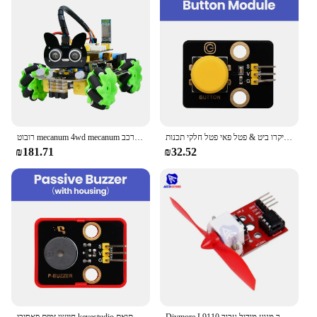
מודול כפתורים באיכות גבוהה עבור ארדוינו & מיקרו ביט & פטל פאי פטל חלקי תכנות diy מודול תואם lego
רובוט mecanum 4wd mecanum עבור ארדוינו תואם עם מכונית רובוט מכונת שרטוטו 12 קורסי תכנות עבור ערכת רכב mecanum
₪181.71
₪32.52