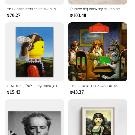
פמלה אנדרסון עקיצה חוט סרט הדפסת מוסיקה פוסטר בד הדפסת כוכב שחקן בית תפאורה קיר אמנות (לא ממוסגר)
אמנות אופנה זוהר ברכה הדפס על ידי aarons רזה צילום וינטג 1970s פוסטר קיר תמונות בד ציור תפאורה הבית
₪70.27
₪103.48
כלב משחק ביליארד ליגו חוצות בניין בלוק שחמט פוסטר קיר אמנות תמונות אמנות בד ציור חדר משחק חדר תפאורה הבית
פוסטר והדפסים מפורסמים, ציור מצוירת מפורסם, ציור מצוירת, אמנות קיר בד לסלון, עיצוב הבית
₪15.43
₪43.37