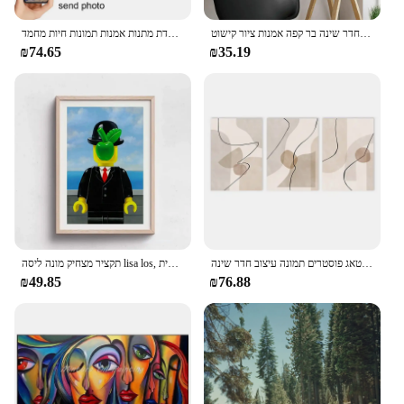
מופשט מצחיק מונה ליסה לגו לגו נייר פוסטר המפורסם הדפסה סלון הבית חדר שינה בר קפה אמנות ציור קישוט
תמונות אישיות מותאמות אישית עם מסגרות בד ציורים פוסטרים מותאם אישית כרזות יום הולדת מתנות אמנות תמונות חיות מחמד
₪74.65
₪35.19
פוסטר קיר מופשט בז 'צבע קווים בד ציור בוהו מודרני קיר אמנות הדפסה וינטאג פוסטרים תמונה עיצוב חדר שינה
תקציר מצחיק מונה ליסה lisa los, הדפסים קריקטורה ציור קיר אמנות קיר עבור סלון ילדים קישוט הבית
₪49.85
₪76.88