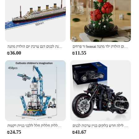
זר פרחים bonsai הבניין בלוקים מלאכותי פלסטיק צמח אבק כיסוי מיקרו מודל קישוט הביתה צעצוע ליום הולדת ילד מתנה
קטן בניין בלוק הרכבה צעצוע טיטניק ילד ענק פאזל תענוגות ספינת לבנים דגם ערכת יום הולדת מתנה
₪36.00
₪11.55
חדש 1:8 אופנוע מרוץ לילה חדש בלוקים בניין ערכות לבנים moc מודל חג המולד עבור בנים ילדים ילדים 623 יח'
שיגור מרכז הנחיתה הירחי מודל אבני חלל החללית חללית חלל ללבני בניית רקטות
₪24.75
₪41.67