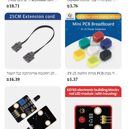
Diymore L9110 מאוורר מנוע מודול עבור Arduino רובוט עיצוב לגו צעצוע בריק בלוק חשמלי מאוורר מודול
חיישן זמזם פאסיבי keyestudio מודול חיישן ארדוינו תואם lego חוסם חלקי תכנות באיכות גבוהה
₪18.71
₪3.76
ZY-25 נקודות הלחמה PCB טיפוס מיני אוניברסלי מבחן Protoboard DIY ערכת לחם לוח לarduino לגו
מקלט אלחוטי/שלט/שלט רחוק/כוח אור/הרחבה כבל חשמל moc חוסם אביזרים עבור צעצועים מנוע lego
₪16.39
₪1.37