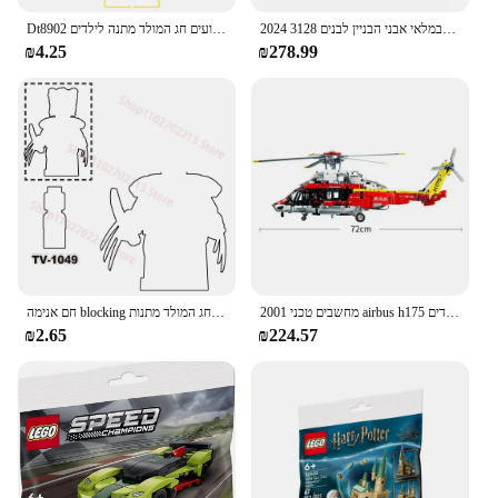
2024 במלאי אבני הבניין לבנים 3128pcs פאזל צעצועים תואם מגן יצירתי moc 76262 מודל חג המולד מתנות יום הולדת
Dt8902 דמויות פעולה חינוכי אבני בניין הרכבה מיני צעצועים חג המולד מתנה לילדים dt002 dt003 dt004 dt005
₪4.25
₪278.99
2001 מחשבים טכני airbus h175 מנוע חשמלי להרכיב לבנים הצלה מסוק בניית בלוקים 42145 צעצועים לילדים
חם אנימה blocking בלוקים מיני פעולה דמויות ראשים חינוכיים צעצועים עבור חג המולד מתנות tv6207 tv1049 tv1051 tv1051 tv1052 tv1051 tv1052 tv1051 tv1052 tv1052 tv1052
₪2.65
₪224.57