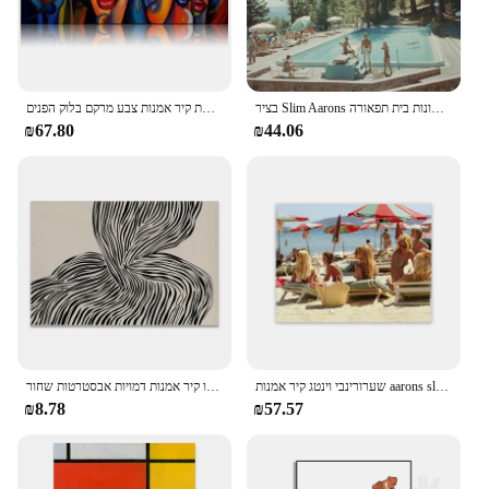
בציר Slim Aarons בריכת מסיבת צילום הדפסי חברה גבוהה קיץ חוף דקל בד פוסטר קיר תמונות בית תפאורה
מודרני אסתטיקה מופשטת קיר אמנות צבע מרקם בלוק הפנים hd שמן על בד הדפסה הביתה חדר שינה תפאורה מתנה
₪67.80
₪44.06
שערורינבי וינטג קיר אמנות aarons sledrivehd בד פוסטר הדפסים דף הבית סלון חדר שינה קישוט
סקוריניאן פשוט רטרו קיר אמנות דמויות אבסטרטות שחור hd בד פוסטר הדפסה הביתה חדר שינה תפאורה סלון תפאורה
₪8.78
₪57.57