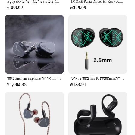
1MORE Penta Driver Hi-Res אודיו אוזניות היברידי 5-נהג 40kHz קול MMCX מחבר כסף OFC חוט עבור Lossless אמן כוונון
Bgvp dx7 דגל טלטוני ראש שטוח טוניטי 2 ב 1 תקע 3.5 מ "מ/4.4 מ" מ
₪388.92
₪329.95
ארטי r2 באוזן hifi אוזניות 10mm בריליום דיאפרגמה סליל קווית Iems צג אוזניות עם 0.78 2pin 3.5/4.4 מ "מ תקע
מקור tanchjim earphone אוזניות hifi מותג חדש dmt5 נהג דינמי דיאפרגמה צג 0.78 2pin 3.5 מ "מ תקע כבל להסרה
₪1,004.35
₪133.91