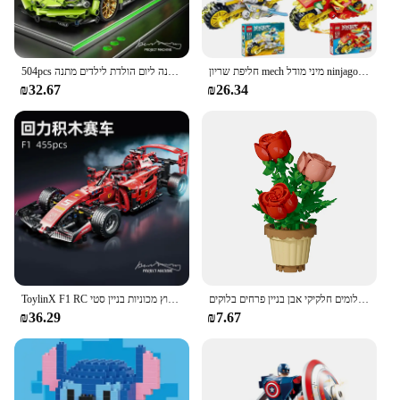
חליפת שריון mech מיני מודל ninjago פעולה דמות הבניין בלוקים תואמים בנים טכניים אנימה ערים ילדים צעצועים מתנות
504pcs בניין חוסם מכונית לימוד מוקדם הטבות מודיעין התאספו צעצועים מתנה ליום הולדת לילדים מתנה
₪32.67
₪26.34
מיקרו יהלומים חלקיקי אבן בניין פרחים בלוקים bonsai גינה במשרד רומנטי קישוט עיטור צמח צעצועים לילדים
ToylinX F1 RC מירוץ מכוניות בניין סטי MOC מכונית אבני בניין מגניב אסיפה דגם רכב ערכות בניין צעצועים
₪36.29
₪7.67