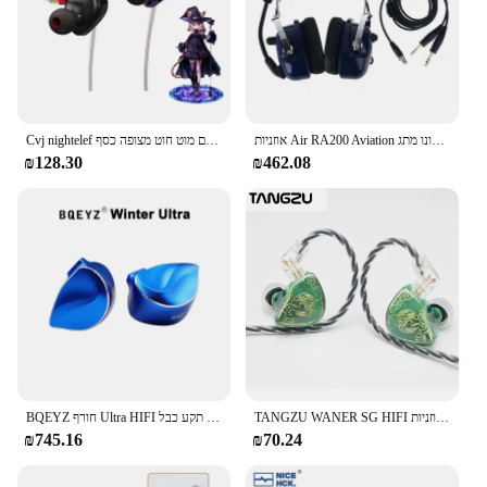
אוזניות Air RA200 Aviation עם תקעים כפולים מתג סטריאו מונו מתג MP3 כניסת מוזיקה כוללת תיק אוזניות ג'ל חותם לאוזן
Cvj nightelef באוזניים אוזניות אוזניות אוזניות 3.5 מתכת עם מוט חוט מצופה כסף
₪128.30
₪462.08
TANGZU WANER SG HIFI מוסיקה ב-אוזן אוזניות IEM Earbud 0.78mm תקע להסרה כבל אוזניות
BQEYZ חורף Ultra HIFI מוסיקה באוזן צג היברידי דינמי נהג עם הולכה עצם אוזניות 2 ב 1 הניתן להחלפה תקע כבל
₪745.16
₪70.24