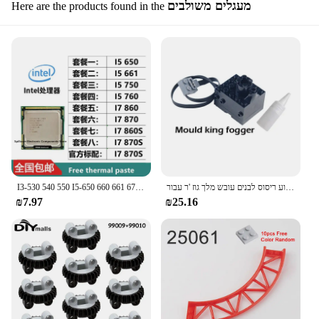
מעגלים משולבים
Here are the products found in the
תרסיס עשן טכני מנוע ריסוס לבנים עובש מלך גוז 'ר עבור goeds בניין רכבת moc
I3-530 540 550 I5-650 660 661 670 680 I5-750S 760 I7-860 I7-870S 880 I7-875K x3430 x3440 x3450 x3460 x3460 x3460 3480
₪7.97
₪25.16