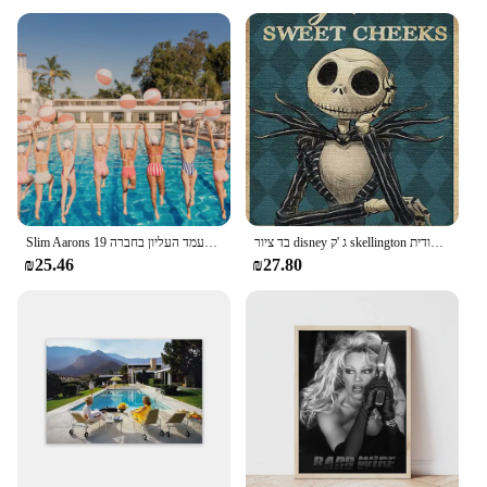
בד ציור disney ג 'ק skellington אמנות קיר מודפס פוסטר סלון חדר שינה עיצוב בית ילדים קישוט מתנה ייחודית
Slim Aarons צילום כף בריכת מסיבת המעמד העליון בחברה 19th המאה בד ציור קיר תמונות רטרו בית תפאורה
₪25.46
₪27.80