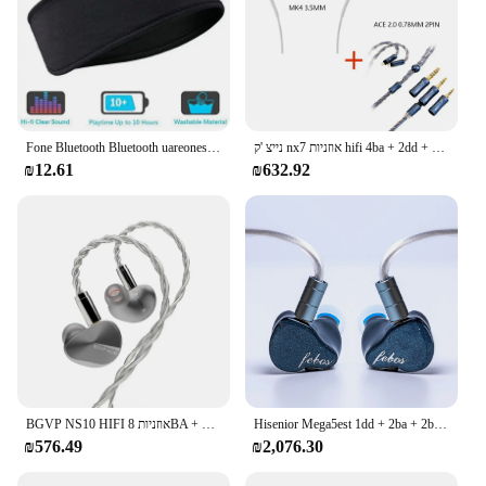
נייצ 'ק nx7 אוזניות hifi 4ba + 2dd + Pzt קווית קווית צג אוזניות עם 0.78 להסרה מ "מ 2pin 3.5/4.4 מ" מ
Fone Bluetooth Bluetooth uareones ספורט שינה אלסטי אוזניות מוסיקה עיניים מסכה מסכה אלחוטית bluet' אוזניות
₪12.61
₪632.92
Hisenior Mega5est 1dd + 2ba + 2ba + 2ba + 2ba + 2ba + 2ba + 2ba + 2ba + התקן מקצועי 2ba
BGVP NS10 HIFI אוזניות 8BA + 2DD היברידי כונן יחידה באוזן Wired צג אוזניות עם 3-ב-1 להחלפה תקע MMCX כבל Earbud
₪576.49
₪2,076.30