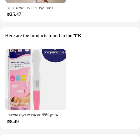
צוואר מרובע קיץ, ירך מחבק ירך באורך בינוני, קצר שרוולים, שמלה סרוג
₪25.47
איד
Here are the products found in the
בדיקת הריון אמצע הזרם, מקלות גילוי מוקדם-הריון 99% תוצאות מדויקות ואמינות
₪8.49