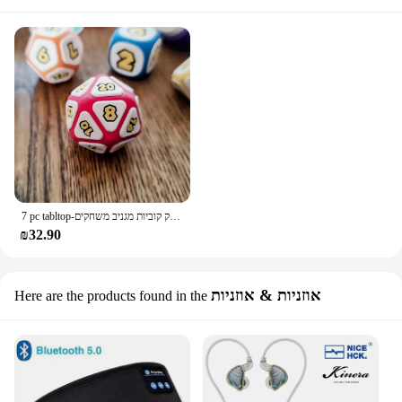
7 pc tabltop-משחק קוביות מגניב משחקים dnd קוביות סט סט פלסטיק D משפחה לוח משחקי לוח
₪32.90
אוזניות & אוזניות
Here are the products found in the