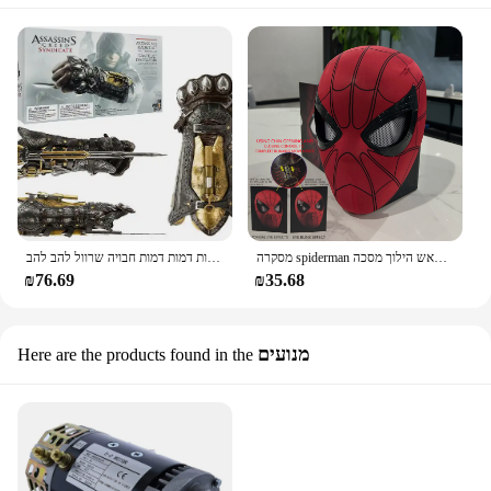
מסקרה spiderman ראש הילוך מסכה cosplay זז עיניים מסכת עכביש איש 1:1 צעצועים אלסטי מבוגרים ילדים
מתנקש של התנקש דמות דמות דמות חבויה שרוול להב להב zio zio cosplay 1:1 james kenway דגם צעצועים
₪76.69
₪35.68
מנועים
Here are the products found in the