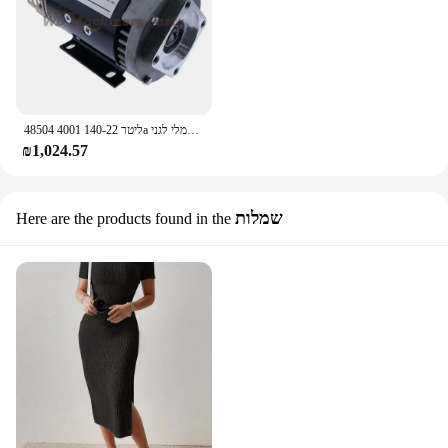
48504 ליטר 140-22 4001a מנוע חשמלי לגני Z30/20n z34/22n z45/25jdc z45/25dc z45/25dc z45/25dc
₪1,024.57
שמלות
Here are the products found in the