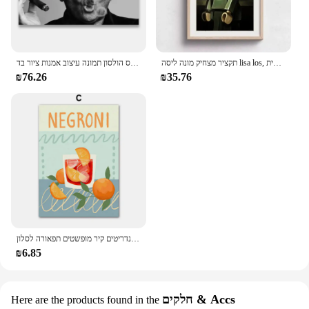
תקציר מצחיק מונה ליסה lisa los, הדפסים קריקטורה ציור קיר אמנות קיר עבור סלון ילדים קישוט הבית
ג 'ק ניקולס הולסון ציור קיר הדפסים אמנות, שחור-לבן ג' ק ניקולס הולסון תמונה עיצוב אמנות ציור בד
₪76.26
₪35.76
צבע קוקטייל בלוק יד מוג 'יטו אמנות בד ציור כרזות ונדסים ונדריטים קיר מופשטים תפאורה לסלון
₪6.85
חלקים & Accs
Here are the products found in the