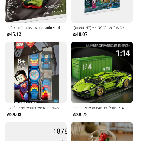
ליגו הארי פוטר לבנות טירה הוגוורטס משלך 30435 פוליתיק לגילאי 6 + (67 חתיכות)
ליגו מהירות אלופי aston martin valkirie amr פרו 30434 לבנים צעצוע לגילאי 6 + (97 חתיכות) מתנה ליום הולדת
₪45.12
₪40.07
מכונית ספורט טכנית 1280 יח 'בניין חשמלי בלוקים 1:14 מודל עיר מהירות מכאנית רכב supercar פאזל צעצוע ילד מתנה
צעצועים לצפות צעצועים התאספו בניין בלוקים צעצועים המשטרה הבטמן סופרמן פנינינג 'ה קיי lavid מתנה ליום הולדת לילדים מתנה לילדים
₪59.08
₪38.25