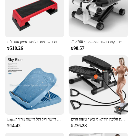
ציוד כושר אובדן משקל לנשים עומד עדיין ציוד כושר רב תפקודי רגליים דקות דוושות עומס מרבי 200 ק "ג
תרגיל אירובי מתכוונן צעד שלב פלטפורמה אירובי דוושות כושר צעד כל צעד אימון אחד לוח
₪518.26
₪98.57
מכונת פדלים מיני חדש מכונת הליכה הידראולי כושר טיפוס הרים
Lajin לוח כושר דוושת מתיחה תרגיל רגל דוושת רגל רגל דוושות מתיחה pal מתיחה חפץ lajin
₪14.42
₪276.28