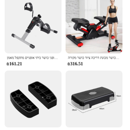
אימון דוושת מיני ביתי חדר כושר גופני רב תכליתיים הידראולי צעד כושר מכונת דריכה ציוד כושר מקורה
מיני כושר מתקפל מיני אופני כושר ביתי אופניים מתקפל מאמן
₪161.21
₪316.51