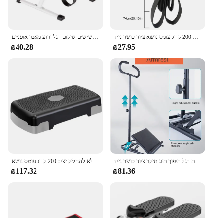
כושר כושר גופני דוושת רגל דוושה מיני ריאה מתכווננת לא להחליק יציב 200 ק "ג עומס נושא ציוד כושר נייד
דוושות אופני כושר נייד מיני אופני כושר פיתוח גוף מכונה קשישים שיקום רגל זרוע מאמן אופניים
₪40.28
₪27.95
ציוד כושר מתיחה משותף קרסול מתיחה קצב דוושת רגל היפוך תיוג תיקון ציוד כושר נייד
כושר אירובי כושר צעד כושר גופני מתכוונן רגל דוושת לא להחליק יציב 200 ק "ג עומס נושא
₪117.32
₪81.36