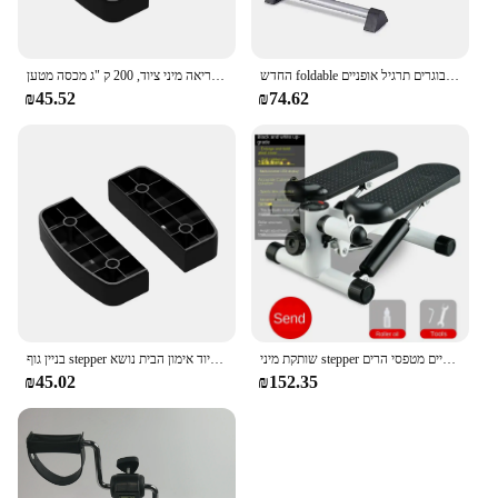
החדש foldable פנימי פנימי נייד מיני תרגיל אופניים רגל כושר למבוגרים תרגיל אופניים
כושר הביתה מתכוונן צעד מיני ציוד פעילות גופנית ריאה מיני ציוד, 200 ק "ג מכסה מטען.
₪45.52
₪74.62
שותקת מיני stepper משק בית ספורט ספורט ספורט רב תכליתיים מטפסי הרים
בניין גוף stepper מיני סיבולת לב ריאה מתכווננת לא להחליק יציב 200 ק "ג ציוד אימון הבית נושא
₪45.02
₪152.35