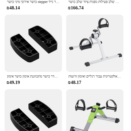
אירובי פדלים כושר פעילות גופנית שלב שלב שלב שלב אירובי שלב פעילות גופנית אירובית שלב פעילות גופנית ציוד שלב כושר
כושר אירובי מיני כושר stepper מיני כושר גופני תרגיל רגל דוושה לא להחליק 200 ק "ג עומס נושא ציוד כושר נייד
₪48.14
₪166.74
תחת דלפק אופני דלפק חדר מתקפל עם תצוגה אלקטרונית עבור רגליים ואימון זרועות
כושר אירובי פדאל בית חדר כושר מתכווננת אימון כושר אימון nonהחלקה עמיד 200 ק "ג עוידת ציוד כושר
₪49.19
₪48.17