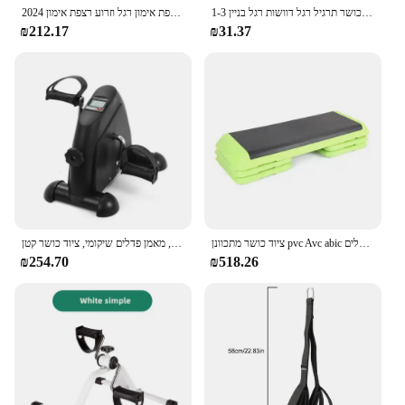
1-3 זוג כושר תרגיל רגל דוושות רגל בניין stepper מתכווננת nonslip יציב ציוד כושר נייד
2024 עיצוב חדש תרגיל נייד יד ורגל אופניים עבור רגל וזרוע רצפת אימון רגל וזרוע רצפת אימון
₪212.17
₪31.37
ציוד כושר מתכוונן pvc Avc abic שלב שלב פלטפורמה פדלים
מיני הליכון, מאמן פדלים שיקומי, ציוד כושר קטן
₪254.70
₪518.26