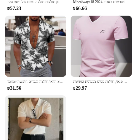
Mnealways18 חולצות שיפון לבן מעופפות רפרדות שרוול גודל אוברסייז למינציה חולצות אלגנטיות ומגרשים באביב 2024
נשים של אביב קיץ סגנון חולצות חולצה נשים של רשת נמר V-צוואר נצנצים ארוך שרוול אלגנטי קוריאני חולצות DD8769
₪57.23
₪66.66
חולצת וי 2024 כותנה טהורה קצרה לגברים, חולצת ספורט לגברים ולחולצת פנאי, חולצת בסיס צבעונית ופשוטה
הוואי חולצה לגברים חופשה יומיומי Slim Fit חולצות כושר אלגנטי פרח דפוס עלים חברתי מזדמן אופנה Camisa Y2k בגדים
₪31.56
₪29.97