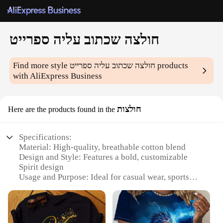
חולצה שכתוב עליה ספרייט
products
חולצה שכתוב עליה ספרייט
Find more style
with AliExpress Business
חולצות
Here are the products found in the
Specifications:
Material: High-quality, breathable cotton blend
Design and Style: Features a bold, customizable
Spirit design
Usage and Purpose: Ideal for casual wear, sports
events, or as a statement piece
Type and Category: Casual wear, sportswear
Performance and Property: Lightweight,
comfortable, and durable