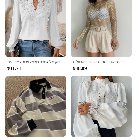
תחרה מוצק עד חרטום חולצות נשים 2024 האביב החרושת החרוזת בד ארוך שרוולים t חולצה העליון gömlek ve bluz
בגדי נשים 2024 סתיו סקסי צווארון תחרה פטצ 'עבודה תחרה צבע מוצק פוליאסטר חולצה ארוכה שרוולים
₪11.71
₪48.09