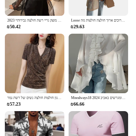
Loose שיפון נשים חולצה מעיל נטו חוט לראות דרך חולצה אביב קיץ מעיל שרוכים ארוך חולצה חולצות גזה
2023 אביב קיץ נשים אלגנטי ארוך שרוול מוצק גריי רשת חולצה גבירותיי Sheer שיפון חולצה לאישה נקבה
₪50.42
₪29.63
Mnealways18 חולצות שיפון לבן מעופפות רפרדות שרוול גודל אוברסייז למינציה חולצות אלגנטיות ומגרשים באביב 2024
נשים של אביב קיץ סגנון חולצות חולצה נשים של רשת נמר V-צוואר נצנצים ארוך שרוול אלגנטי קוריאני חולצות DD8769
₪57.23
₪66.66