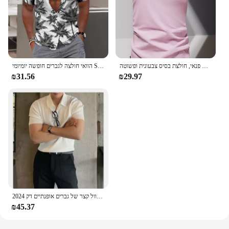
חולצת וי 2024 כותנה טהורה קצרה לגברים, חולצת ספורט לגברים ולחולצת פנאי, חולצת בסיס צבעונית ופשוטה
הוואי חולצה לגברים חופשה יומיומי Slim Fit חולצות כושר אלגנטי פרח דפוס עלים חברתי מזדמן אופנה Camisa Y2k בגדים
₪31.56
₪29.97
2024 קיץ משי קרח לגברים לפלו פולו שרוול קצר של גברים אופנתיים דק
₪45.37