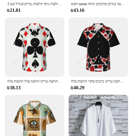
דפוס meme עם שרוולים קצר גברים חולצה בגדים מזדמנים החוף
גודל קטן 3d פיליפין פיליפינינו להדפיס חולצות שרוול ארוך חולצות פיליפינינו דפוס שבטי חולצות גרפי חולצות גברים
₪21.81
₪43.16
חולצה עם שרוולים קצרים של גברים חולצת טריקו כרטיס פוקר חולצות פולו
חולצת גברים עם שרוולים קצרים של גברים חליפות חולצת טריקו חולצת פולו חולצות פולו
₪38.13
₪40.29