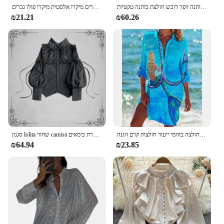
חולצה קרבית של גברים שרוול ארוך 1/4 חולצת כותנה זיפר דובש חולצת כותנה טקטיות
חולצת פולו קצרה גברים של רוכסן גברים מזדמנים בגדי גברים מיקרו אלסטית מיקרו פולו גברים
₪21.21
₪60.26
ארוך שרוול חולצה כפתור עד כיס חולצה חולצות נשים אופנה ג 'לי דגי הדפסת ארוך חולצה בוהמי ייעוד חולצות קרם הגנה
סגנון lolita שחור camisa ארוך שרוול נשים חולצות וינטג תחבושת וינטג 'חבוש כימאים מהודרת כימאים
₪64.94
₪23.85