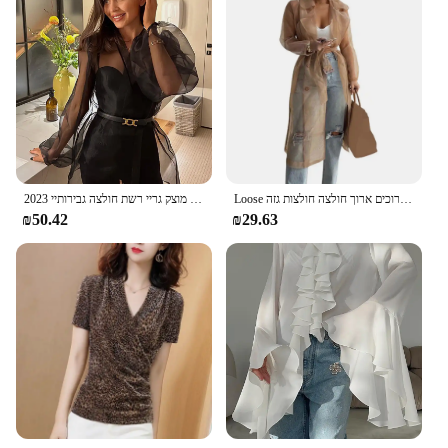
Loose שיפון נשים חולצה מעיל נטו חוט לראות דרך חולצה אביב קיץ מעיל שרוכים ארוך חולצה חולצות גזה
2023 אביב קיץ נשים אלגנטי ארוך שרוול מוצק גריי רשת חולצה גבירותיי Sheer שיפון חולצה לאישה נקבה
₪50.42
₪29.63