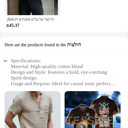
2024 קיץ משי קרח לגברים לפלו פולו שרוול קצר של גברים אופנתיים דק
₪45.37
חולצות
Here are the products found in the
Specifications:
Material: High-quality cotton blend
Design and Style: Features a bold, eye-catching
Spirit design
Usage and Purpose: Ideal for casual wear, perfect
for sports events and team spirit
Performance and Property: Comfortable fit with a
durable construction
Applicable People: Suitable for all ages, from
children to adults
Shape or Size or Weight or Quantity: Available in a
variety of sizes to fit all body types