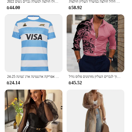
חולצות תחרה לבנה נשים נשים אלגנטיות תחרה אלגנטי ומארזי, כפתור וו פרח שרוולים חלול חולצה במשרד העליון חולצות
2022 יפן רטרו פסים ארוך שרוולים פולו חולצה למעלה גברים נשים Loose מגמת זוג BF דש סווטשירט הסטודנטיאלי ירך הופ מגניב חולצות
₪44.00
₪58.92
חולצת גברים ורוד קלאסי חולצה אופנתית יוקרה אופנתית חולצה מסיבת שוויה גברים שרוול ארוך לגברים העליון מזדמנים פלוס גודל
24-25 צרפת 7-צד דרום אפריקה ארגנטינה ארג 'נטינה Nrl לוחמים הביתה ולחוץ קצר שרוולים חולצת רוגבי חולצה רוגבי
₪24.14
₪45.52