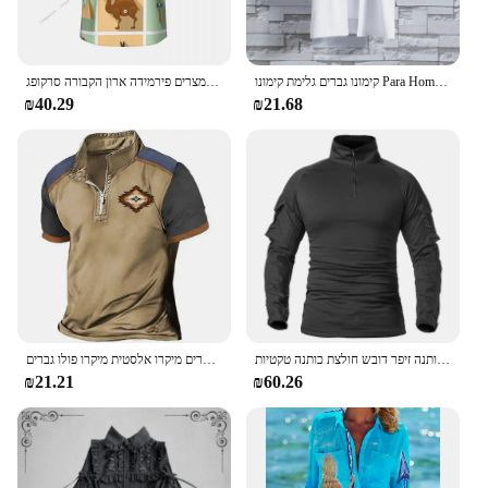
קימונו גברים גלימת קימונו Para Hombre שחור מעיל לבן גלימת חוף חולצה קיץ Haori גברים יוניסקס סמוראי יפני בגדי גברים
גברים של חולצה קצרה סמל מצרים פירמידה ארון הקבורה סרקופג
₪40.29
₪21.68
חולצה קרבית של גברים שרוול ארוך 1/4 חולצת כותנה זיפר דובש חולצת כותנה טקטיות
חולצת פולו קצרה גברים של רוכסן גברים מזדמנים בגדי גברים מיקרו אלסטית מיקרו פולו גברים
₪21.21
₪60.26