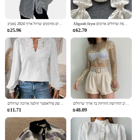
Altgooth firynt אלגנטי חולצה רופפת שרוולים ארוכים ruffles o-הצוואר הערווה נשים עדינה משרד עדין החולצה מזדמנים
פאיין צווארון הצעת נשים מזדמנים נצנצים מזדמנים שרוול ארוך 2024 באביב
₪25.96
₪62.70
תחרה מוצק עד חרטום חולצות נשים 2024 האביב החרושת החרוזת בד ארוך שרוולים t חולצה העליון gömlek ve bluz
בגדי נשים 2024 סתיו סקסי צווארון תחרה פטצ 'עבודה תחרה צבע מוצק פוליאסטר חולצה ארוכה שרוולים
₪11.71
₪48.09