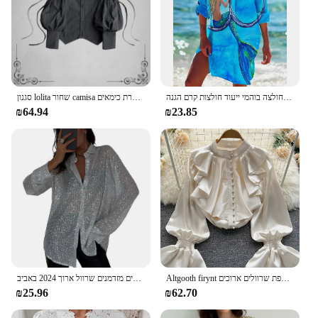
ארוך שרוול חולצה כפתור עד כיס חולצה חולצות נשים אופנה ג 'לי דגי הדפסת ארוך חולצה בוהמי ייעוד חולצות קרם הגנה
סגנון lolita שחור camisa ארוך שרוול נשים חולצות וינטג תחבושת וינטג 'חבוש כימאים מהודרת כימאים
₪64.94
₪23.85
Altgooth firynt אלגנטי חולצה רופפת שרוולים ארוכים ruffles o-הצוואר הערווה נשים עדינה משרד עדין החולצה מזדמנים
פאיין צווארון הצעת נשים מזדמנים נצנצים מזדמנים שרוול ארוך 2024 באביב
₪25.96
₪62.70