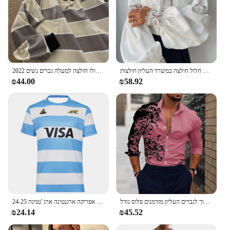
חולצות תחרה לבנה נשים נשים אלגנטיות תחרה אלגנטי ומארזי, כפתור וו פרח שרוולים חלול חולצה במשרד העליון חולצות
2022 יפן רטרו פסים ארוך שרוולים פולו חולצה למעלה גברים נשים Loose מגמת זוג BF דש סווטשירט הסטודנטיאלי ירך הופ מגניב חולצות
₪44.00
₪58.92
חולצת גברים ורוד קלאסי חולצה אופנתית יוקרה אופנתית חולצה מסיבת שוויה גברים שרוול ארוך לגברים העליון מזדמנים פלוס גודל
24-25 צרפת 7-צד דרום אפריקה ארגנטינה ארג 'נטינה Nrl לוחמים הביתה ולחוץ קצר שרוולים חולצת רוגבי חולצה רוגבי
₪24.14
₪45.52