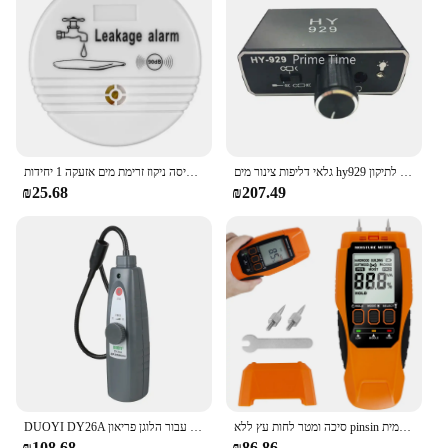
before they escalate into costly repairs. The sleek,
modern design of the device not only looks stylish
but also ensures that it blends seamlessly into any
environment, from the minimalist home to the
bustling office space.
**Ease of Use and Installation**
The user-friendly interface of this water leakage
גלאי טבילת מים ביתיים נגד דליפת מים ביתיים מכונת כביסה ניקוז זרימת מים אזעקה 1 יחידות
גלאי דליפות צינור מים hy929 גלאי דליפה לשמוע דרך קיר צינור מים בעוצמה גבוהה לתיקון
detector makes it accessible to a wide range of
₪25.68
₪207.49
users, from homeowners to professional vendors
and suppliers. Installation is a breeze, with
straightforward components that allow for a quick
setup. Once installed, the device's clear display
provides real-time feedback, enabling you to
monitor the situation and respond promptly. This
makes it an essential tool for both residential and
commercial settings, where timely detection of
water leaks is crucial.
**Versatile and Reliable**
Whether you're a homeowner looking to safeguard
DUOYI DY26A אולטרסאונד דליפת גלאי כלי עבור הלוגן פריאון hvac גז מים דליפת רכב לחץ ואקום לזהות עם צינור מקלט
סיכה ומטר לחות עץ ללא pinsin דליפות מים מדוייקת גלאי לחות דיגיטלית פעלה בדיקה עצמית
your property or a vendor seeking to offer reliable
₪108.68
₪86.86