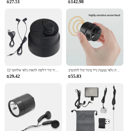
₪27.51
₪142.98
designed to detect even the slightest water leak,
ensuring that you are alerted immediately to any
potential issues. With its sleek, modern aesthetic,
the detector blends seamlessly into any
environment, making it an unobtrusive addition to
your space. Its compact and portable design allows
for easy placement in various locations, making it
an ideal tool for monitoring water levels in multiple
areas.
**Versatile and User-Friendly**
Whether you're a homeowner, a vendor, or a
צינור קיר דליפה להאזין גלאי אלחוטי 12ma חוזק גבוה עבור מים בטון צינור פלדה צינור צינור צינור פלדה
מים דליפת גלאי נטענת נייד צינור קול להקשיב Tester בודק ביתי זיהוי כלי שרברב
supplier, this water leakage detector is a versatile
₪29.42
₪55.83
tool that can be used in a variety of settings. Its
user-friendly design ensures that anyone can
operate it with ease, making it accessible to a wide
range of users. The detector is not only effective in
preventing water damage but also serves as a cost-
effective solution by alerting you to potential issues
before they escalate, potentially saving you
thousands in water damage repairs.
**Adaptable and Dependable**