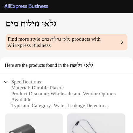
גלאי נזילות מים
Find more style
גלאי נזילות מים
products with
AliExpress Business
גלאי דליפת
Here are the products found in the
Specifications:
Material: Durable Plastic
Product Discount: Wholesale and Vendor Options
Available
Type and Category: Water Leakage Detector
Design and Style: Sleek and Modern
Usage and Purpose: Monitoring Water Levels in
Homes and Businesses
Typical Adaptive Scenario: Suitable for Various