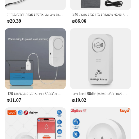
The גלאי נזילות מים is not just a product; it's a
reliable partner in safeguarding your property. Its
מים מימיים דליפות גלאי דליפות קרקע מימיים צג ערכת גלאי דליפות מים עם אוזניות עבור חיצוני מקורה
גלאי צנרת מים תת קרקעי הגלאי משופרת כוח גבוה מגבר. 240v עבור בניית אתר
adaptability makes it suitable for a variety of
₪20.39
₪86.06
scenarios, from residential homes to commercial
spaces. The detector's performance and property are
second to none, ensuring that you receive accurate
and timely alerts whenever water levels exceed a
certain threshold. With its easy-to-install setup and
straightforward operation, this water leakage
detector is a dependable solution for anyone
looking to protect their property from water
damage.
אזעקת דליפת מים עם 1 מ 'כבל 3 רמת אזעקה מקסימום 120db
מים kerui 90db גלאי מים אלחוטי עובד עם מערכת התראה דליפה התראה ניטור דליפה וטפטף
₪11.07
₪19.02