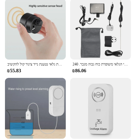
gear. Whether you're a homeowner looking to
protect your property or a business owner aiming to
provide peace of mind to your clients, this product
is a valuable addition to your inventory.
**Versatile and User-Friendly**
The גלאי נזילות מים is designed for versatility,
making it suitable for a wide range of environments.
Whether you're monitoring water levels in a
commercial kitchen, a residential bathroom, or an
מים דליפת גלאי נטענת נייד צינור קול להקשיב Tester בודק ביתי זיהוי כלי שרברב
גלאי צנרת מים תת קרקעי הגלאי משופרת כוח גבוה מגבר. 240v עבור בניית אתר
industrial setting, this leakage detector can be set up
₪55.83
₪86.06
quickly and easily. Its user-friendly design ensures
that anyone can operate it, making it an essential
tool for anyone concerned about water damage and
its prevention.