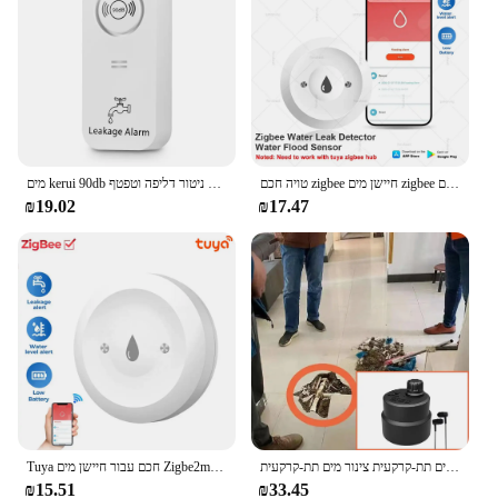
מים kerui 90db גלאי מים אלחוטי עובד עם מערכת התראה דליפה התראה ניטור דליפה וטפטף
טויה חכם zigbee חיישן מים zigbee הצפה עובד אזעקה עם עוזר הבית חכם zigbee שער חיים חכם
₪19.02
₪17.47
Tuya חכם עבור חיישן מים Zigbe2mqt app ניטור מרחוק תמיכה עוזרת בית zigbee2mqt
גלאי דליפה מים תת-קרקעי נטענת צינור מים תת-קרקעית צינור מים תת-קרקעית
₪15.51
₪33.45