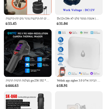
גלאי דליפה מים תת-קרקעי נטענת צינור מים תת-קרקעית צינור מים תת-קרקעית
Dc12v/24v מים קווית הזזה חיישן אזעקת ממסר פלט לא nc רגיל פתוח סגור
₪33.45
₪31.04
מצלמת הדמיה תרמית gw256 עבור דליפת צינור מים, 256 חשמל * 192 imager תרמית אינפרא אדום כף יד
Welink app zigbee 3.0 טבילה חיישן מים חכם דליפות מים גלאי מרחוק ניטור חיישן עבור עוזר הביתה אליס
₪444.63
₪18.91