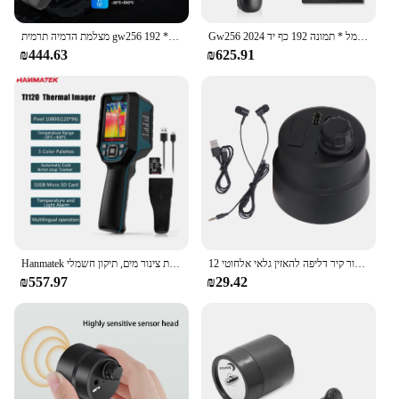
The גלאי נזילות מים אינפרא אדום תרמית Imager is a
state-of-the-art tool designed to revolutionize water
מצלמת הדמיה תרמית gw256 עבור דליפת צינור מים, 256 חשמל * 192 imager תרמית אינפרא אדום כף יד
Gw256 2024 מצלמת הדמיה תרמית חדשה עבור צינור מים ו 256 חשמל * תמונה 192 כף יד
leak detection. This innovative device utilizes
₪444.63
₪625.91
advanced infrared technology to pinpoint the
source of leaks without the need for physical
contact, ensuring both safety and efficiency. Its
ergonomic design makes it easy to handle and
maneuver, allowing for quick and accurate readings
in a variety of settings.
**Versatile and User-Friendly**
Whether you're a professional plumber, a DIY
enthusiast, or a homeowner looking to maintain
your property, this thermal imager is an
indispensable tool. Its user-friendly interface and
Hanmatek אינפרא אדום חום גלאי חום גלאי חום טמפרטורה מצלמה תרמית עבור דליפת צינור מים, תיקון חשמלי
צינור קיר דליפה להאזין גלאי אלחוטי 12ma חוזק גבוה עבור מים בטון צינור פלדה צינור צינור צינור פלדה
intuitive controls make it accessible to a wide range
₪557.97
₪29.42
of users, from seasoned professionals to beginners.
The compact size and lightweight build ensure that
it can be easily transported to any location, making
it a go-to solution for water leak detection on the
go.
**Reliable and Cost-Effective**