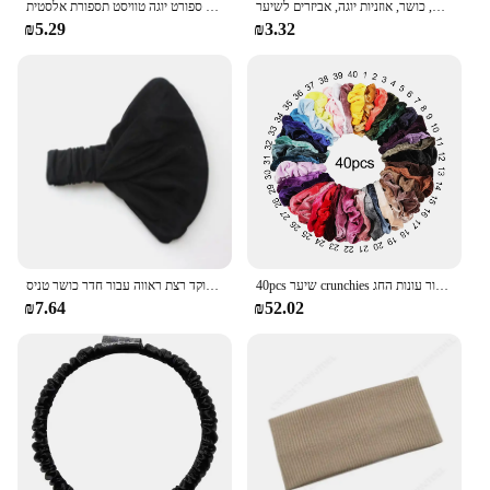
אוזניות כותנה אלסטיות, ראש אופנה, נשים גברים, ריצה מוצקה, כושר, אוזניות יוגה, אביזרים לשיער
נעלי ספורט נשים חדשות ספורט יוגה טוויסט תספורת אלסטית
₪5.29
₪3.32
40pcs שיער crunchies קטיפה שיער להקות שיער קוצים חבלים עבור נשים שיער אביזרים מתנה נהדרת עבור עונות החג
נשים חדשות בקיץ ראש מוצק כותנה מוצק אלסטי רחב רך בנות ספורט יוגה מנוקד רצת ראווה עבור חדר כושר טניס
₪7.64
₪52.02