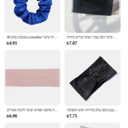
החלקה אלסטי ספורט סריגה סרטי ראש שיער אישה שיער מחזיק בגימור סרטי זיעת עבור נשים וגברים בחורף
40 צבעים נשים scrunchies אלסטי עבודת יד להקות שיער ponybonyls שיער שחור אדום בנות ראש אביזרים לשיער
₪4.91
₪7.07
ראש הלהקה נשים צבע מוצק צלב בהירות ראש המפלגה Rheinstone איפור צמה גרביוני חסד סקסי שיער acsider
נשים מוצק צבע רחב סרט טורבן מצולעים סרוג כותנה גומייה לשיער בנות ליידי שטוח אלסטי ספורט שיער להקות אבזרים
₪6.96
₪7.75