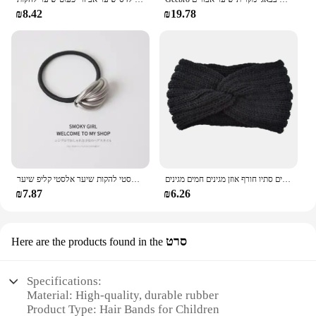
₪8.42
₪19.78
פנינים אופנה סרוגים ראש סרוג נשים לחצות את להקות שיער מנוקד פסים סתיו חורף אוזן מגינים חמים מגינים
קוריאנית אופנה מבריקות מתכת מעוקלת, נשים שיער אלסטי להקות שיער אלסטי קליפ שיער
₪7.87
₪6.26
סרט
Here are the products found in the
Specifications:
Material: High-quality, durable rubber
Product Type: Hair Bands for Children