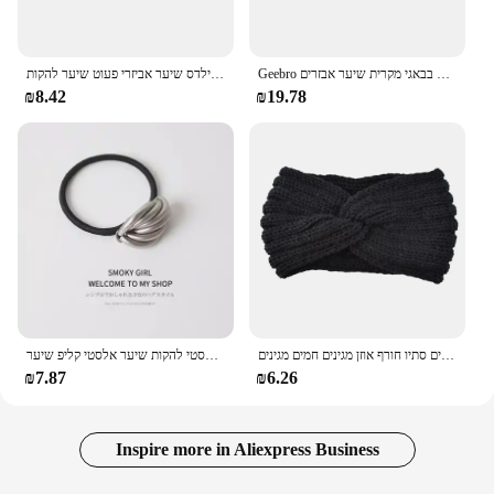
Geebro נשים כותנה מוצק צבע פרפר קישוט סרט אלסטי בנות התגודדות סרוגה גומייה לשיער בבאגי מקרית שיער אבזרים
תינוק בנות עניבת פרפר כותנה סרטי ראש רך אלסטי כובעים מזדמנים צ 'יילדס ילדים צ' יילדס שיער אביזרי פעוט שיער להקות
₪8.42
₪19.78
פנינים אופנה סרוגים ראש סרוג נשים לחצות את להקות שיער מנוקד פסים סתיו חורף אוזן מגינים חמים מגינים
קוריאנית אופנה מבריקות מתכת מעוקלת, נשים שיער אלסטי להקות שיער אלסטי קליפ שיער
₪7.87
₪6.26
Inspire more in Aliexpress Business