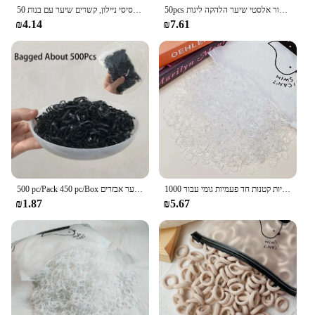
50pcs שחור אלסטי שיער הלהקה ליגות collets scunchies מעיינות אביזר מסטיק אביזר לנשים אין נזק להגדיר
50 יח'\שקית צבעוני בסיסי ניילון, קשרים שיער עם בנות ponybonyboneail להחזיק רצועה גומי ילד אופנה שיער אביזרים
₪4.14
₪7.61
1000 בנות יח'\אריזה צבעוניות קטנות חד פעמיות גומי עבור ponytail להחזיק scunchie שיער להקות אופנה
500 pc/Pack 450 pc/Box בנות צבעוני חד פעמי גומי להקות מסטיק עבור גומיית שיער להקות אופנה שיער אבזרים
₪1.87
₪5.67