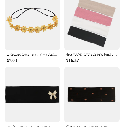
4pcs מוצק צבע שיער אלסטי band ספורט אוזניות יוגה זיעה-קולטת ראש אופנה שיער אביזרים
דייזי פרח בגימור חמניות היפים כתר שיער זר בוהמי פרחוני כיסוי ראש לאביב תיירות חתונה מסיבת פסטיבלים
₪7.03
₪16.37
Geebro נשים כותנה מוצק צבע פרפר קישוט סרט אלסטי בנות התגודדות סרוגה גומייה לשיער בבאגי מקרית שיער אבזרים
תינוק בנות עניבת פרפר כותנה סרטי ראש רך אלסטי כובעים מזדמנים צ 'יילדס ילדים צ' יילדס שיער אביזרי פעוט שיער להקות