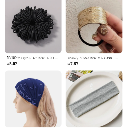
אופנה מתכת שיער אלסטי להקת קוריאה שיער אביזרי עבור בנות נשים בעבודת יד שיער עניבת סרט שיער פצפוצי קישוטים
חדש 50/100pcs שיער להקות בנות ממתקים צבע גומי גומי רצועת שיער ילדים
₪5.02
₪7.87