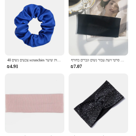
החלקה אלסטי ספורט סריגה סרטי ראש שיער אישה שיער מחזיק בגימור סרטי זיעת עבור נשים וגברים בחורף
40 צבעים נשים scrunchies אלסטי עבודת יד להקות שיער ponybonyls שיער שחור אדום בנות ראש אביזרים לשיער
₪4.91
₪7.07