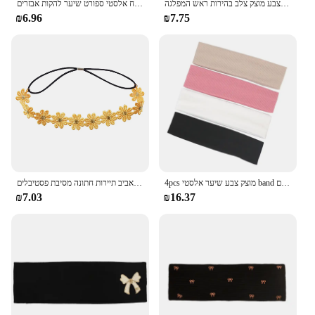
ראש הלהקה נשים צבע מוצק צלב בהירות ראש המפלגה Rheinstone איפור צמה גרביוני חסד סקסי שיער acsider
נשים מוצק צבע רחב סרט טורבן מצולעים סרוג כותנה גומייה לשיער בנות ליידי שטוח אלסטי ספורט שיער להקות אבזרים
₪6.96
₪7.75
4pcs מוצק צבע שיער אלסטי band ספורט אוזניות יוגה זיעה-קולטת ראש אופנה שיער אביזרים
דייזי פרח בגימור חמניות היפים כתר שיער זר בוהמי פרחוני כיסוי ראש לאביב תיירות חתונה מסיבת פסטיבלים
₪7.03
₪16.37