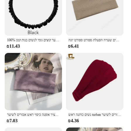
they are sure to be a hit with children and parents
alike. Whether you're a retailer looking to expand
your product offerings or a vendor looking to
provide a reliable hair accessory to your customers,
these hair bands are the perfect choice.
רצועות שיער בצבע אחיד אלסטי עבור נשים וגברים שערה הפעלת ספורט ספורט יוגה
100% משי מתות משי מתות שיער קוצים גומי לנשים בנות קטן ponyזנב אלסטי ללא נזק 19 אמא 1.5 ס "מ
₪11.43
₪6.41
נשים כותנה ראש turban צבע מוצק שיער אלסטי להקות שיער יוגה שיער איפור אוזניות 2 ב 1 בנדנה אביזרים לשיער
נשים מוצק צבע סרט יוגה סריגה אלסטי שיער להקות טורבן איפור שיער חישוק בציר אופנה כיסוי ראש אבזרים לשיער
₪7.03
₪4.36