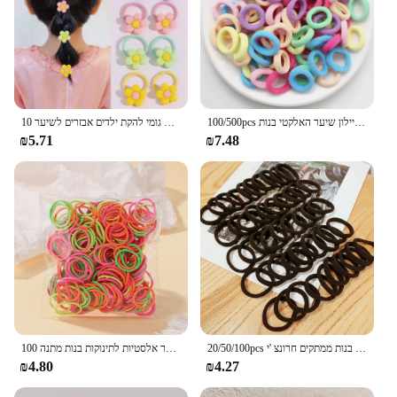
100/500pcs צבעוני בסיסי ניילון שיער האלקטי בנות ponybolescic צבע שיער אביזרים לשיער
10 יח'\סט חמוד קריקטורה פרח בעלי החיים קטן אלסטי להקות שיער עבור בנות קוקו להחזיק יפה גומי להקת ילדים אבזרים לשיער
₪5.71
₪7.48
20/50/100pcs ילדים אלסטית שיער אלסטי להקות בנות ממתקים חרונצ 'י
100 יח'\חבילה 2 ס "מ שיער קשרים מסטיק צבעוני ניילון גומי רצועה חבל בובה אבזרים שיער שחור אלסטית להקות שיער אלסטיות לתינוקות בנות מתנה
₪4.80
₪4.27