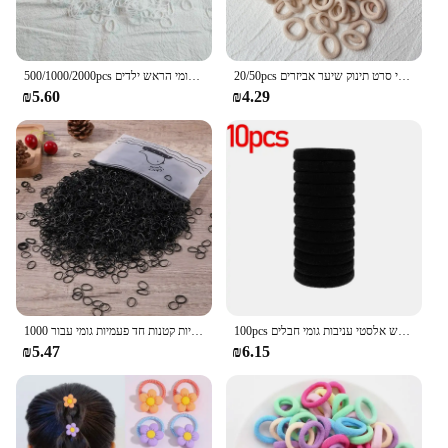
20/50pcs ילדים שיער אלסטי להקות בנות ממתקי גומיית גומייה לילדים שיער קליפים קשרי סרט תינוק שיער אביזרים
500/1000/2000pcs בנות צבע גומי חד פעמי פעמיות גומי הראש ילדים
₪5.60
₪4.29
100pcs שיער בסיסי שחור להקות נשים בנות-ראש אלסטי עניבות גומי חבלים crounchies ponytail מחזיקי אביזרים
1000 בנות יח'\אריזה צבעוניות קטנות חד פעמיות גומי עבור ponyWall מחזיק שיער אלסטי להקות שיער אופנה
₪5.47
₪6.15