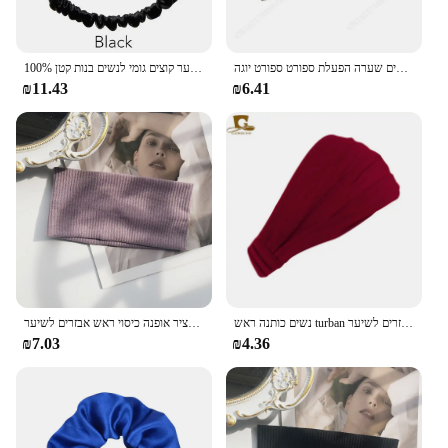
רצועות שיער בצבע אחיד אלסטי עבור נשים וגברים שערה הפעלת ספורט ספורט יוגה
100% משי מתות משי מתות שיער קוצים גומי לנשים בנות קטן ponyזנב אלסטי ללא נזק 19 אמא 1.5 ס "מ
₪11.43
₪6.41
נשים כותנה ראש turban צבע מוצק שיער אלסטי להקות שיער יוגה שיער איפור אוזניות 2 ב 1 בנדנה אביזרים לשיער
נשים מוצק צבע סרט יוגה סריגה אלסטי שיער להקות טורבן איפור שיער חישוק בציר אופנה כיסוי ראש אבזרים לשיער
₪7.03
₪4.36