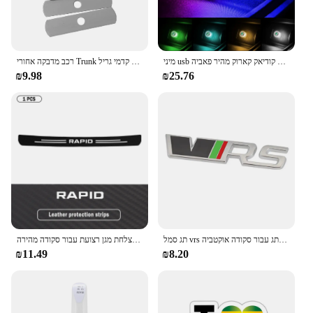
מיני usb הוביל רכב קל אור לאוקטביה אווירה קלה עבור סקודה אוקטביה מעולה קודיאק קארוק מהיר פאביה
רכב מדבקה אחורי Trunk קדמי גריל VRS סמל תג לוגו עבור סקודה VRS אוקטביה 1 2 3 מהיר Kodiaq Karoq פאביה Kamiq מעולה
₪9.98
₪25.76
תג סמל vrs מתכת סמל מכונית תגים תג עבור סקודה אוקטביה kamiq kodiaq kodiaq kodiaq kodiaq rs fabia מהיר
רכב אחורי תא מטען דלת פגוש משמר צלחת מגן רצועת עבור סקודה מהירה Spaceback NH1 NH3 NA2 עור נגד שריטות בר מדבקה
₪11.49
₪8.20