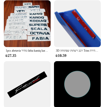
3D רכב רשתות שפתוחה Trim ספורט רצועות כיסוי עבור סקודה מהירה Spaceback/מהיר E7CA
1pcs abetavia מהיר fabia kamiq karoq kodiaq yeti scala 4 x4 מכונית אות אחורית תג סמל מדקל עבור סקודה
₪27.35
₪10.59