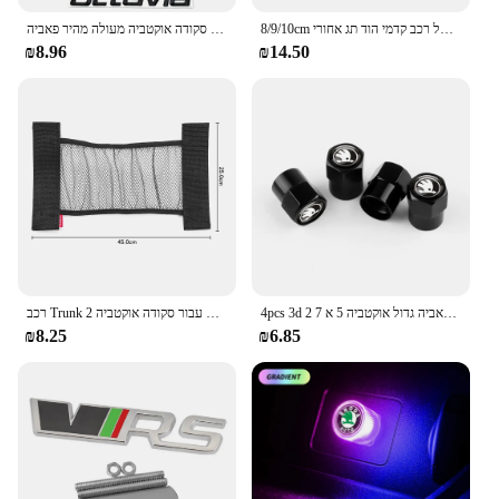
8/9/10cm סמל רכב קדמי הוד תג אחורי Trunk מדבקת עבור סקודה אוקטביה ראפיד פאביה S לוגו A7 מעולה KAMIQ אבזרים
מתכת רכב אותיות אחורי תא מטען מדבקות סמל תג מדבקת לוגו עבור סקודה אוקטביה מעולה מהיר פאביה KAMIQ KAROQ KODIAQ YETI 4X4
₪8.96
₪14.50
4pcs 3d מכונת מתכת סטיילינג גלגל שסתום אוויר מכסה מכסה עבור סקודה פאביה גדול אוקטביה 5 א 7 2 kodiaq scala
רכב Trunk אלסטיים רשת קבוע רצועות עבור סקודה אוקטביה 2 A7 A5 A4 Vrs פאביה ראפיד Yeti מעולה
₪8.25
₪6.85