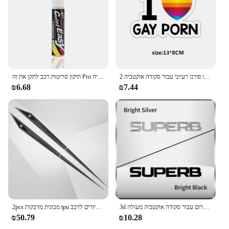
רכב מדבקות אני אהבת הומו פורנו רעיוני עבור סקודה אוקטביה 2 A7 A5 A4 Vrs פאביה 2 1 ראפיד Yeti מעולה 3 פלישיה Citigo
תיקון סריטות רכב לתקן את זה Pro עבור סקודה אוקטביה A5 A7 RS פאביה מעולה ראפיד Yeti אביזרי רכב סטיילינג
₪6.68
₪7.44
3d מתכת מכונית אחורי סמל כרום מדבקת תג כרום עבור סקודה אוקטביה מעולה Karoq fabia מהיר 4x4 yeeti עיצוב לוגו אות
2pcs מכונית מדבקות tpu אביזרים לרכב para עבור skoda s אוקטביה 2 3 a7 מעולה kamiq פאביה karoq kamiq מהיר scala
₪50.79
₪10.28