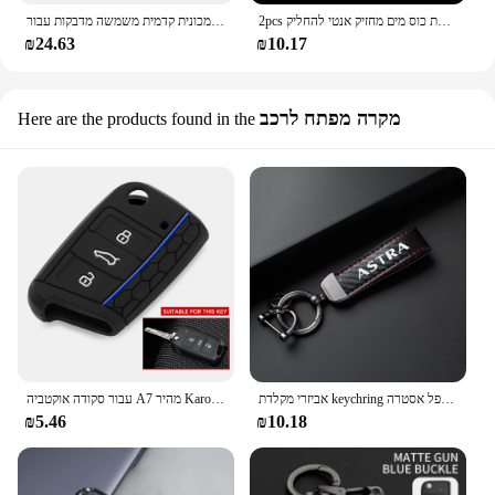
2pcs סיבי פחמן רכב כיור רכבת מחצלת כוס מים מחזיק אנטי להחליק Pad עבור פרארי רומא פורטופינו F8 458 488 599 GTC4Lusso SF90 8
מכונית קדמית משמשה מדבקות עבור chevroet cracker aveo tracker onix קורבט orlando trailblazer פרברי
₪24.63
₪10.17
מקרה מפתח לרכב
Here are the products found in the
אביזרי מקלדת keychring עבור אופל אסטרה h insignia c d vectra b zafira קרוון קרוואן
עבור סקודה אוקטביה A7 מהיר Karoq פאביה מפתח כיסוי סיליקון עבור מושב ליאון איביזה Ateca עבור פולקסווגן גולף 7 פולו tiguan T-Roc מפתח מקרה Fob
₪5.46
₪10.18