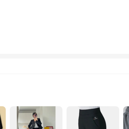
zes and Quantities
afted from soft, breathable fleece that ensures you stay warm without comprom