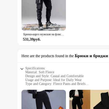
Брюки-карго мужские на флисовой подкладке, повседневные штаны свободного кроя, спортивные удобные, в Корейском стиле, модный тренд, Осень-зима
531,39руб.
Брюки и бриджи
Here are the products found in the
Specifications:
Material: Soft Fleece
Design and Style: Casual and Comfortable
Usage and Purpose: Ideal for Daily Wear
Type and Category: Fleece Pants and Briefs
Performance and Property: Warm and Breathable
Shape or Size or Weight or Quantity: Available in Various Si
Features:
**Comfort Meets Style**
Embrace the cozy warmth of our fleece pants and briefs, cr