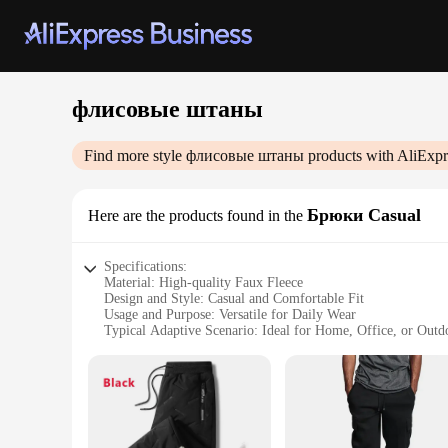
флисовые штаны
Find more style
флисовые штаны
products with AliExpr
Брюки Casual
Here are the products found in the
Specifications:
Material: High-quality Faux Fleece
Design and Style: Casual and Comfortable Fit
Usage and Purpose: Versatile for Daily Wear
Typical Adaptive Scenario: Ideal for Home, Office, or Outdo
Shape or Size or Weight or Quantity: Available in Various Si
Performance and Property: Durable and Easy to Maintain
Features:
**Unmatched Comfort and Style**
The флисовые штаны, or faux fleece pants, are the epitome of 
ensures a soft touch against the skin, making them perfect f