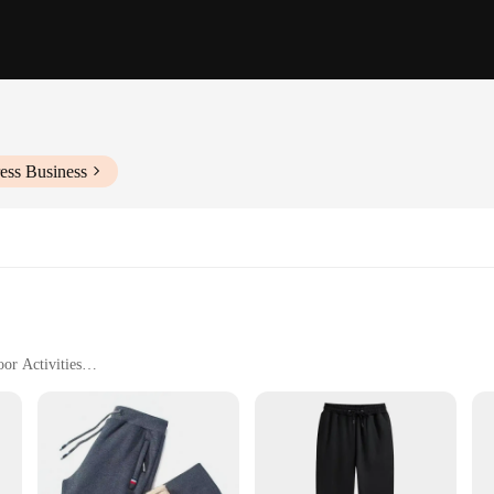
ess Business
or Activities
zes and Quantities
comfort and style. These pants are designed with a casual fit that caters to a 
or all-day wear. Whether you're lounging at home or heading out for a casual m