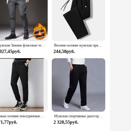
Мужские Зимние флисовые теплые брюки из матовой ткани, повседневные уличные деловые плотные бархатные хлопковые брюки, мужские брюки 28-38
Весенне-осенние мужские прямые брюки, большие свободные повседневные спортивные брюки, универсальные и удобные мужские длинные брюки
 027,45руб.
244,58руб.
Новые осенние повседневные брюки на флисовой подкладке для мужчин, облегающие, разглаживают ваш силуэт, молодежные брюки свободного кроя в корейском стиле
Мужские спортивные джоггеры, трикотажные, широкие, весенне-осенние одежда для ног
71,77руб.
2 328,55руб.