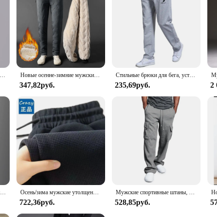
тивные брюки на весну и осень, мужские свободные облегающие леггинсы, лоскутные тренировочные повседневные брюки для бега, модная одежда, брюки
Новые осенне-зимние мужские тренировочные брюки из овечьей шерсти, повседневные флисовые теплые штаны для бега, водонепроницаемые Черные Серые мужские термобрюки
Стильные брюки для бега, устойчивые к усадке, мужские спортивные длинные брюки для бега с карманами, мужские брюки с 3D вырезом, повседневная одежда
347,82руб.
235,69руб.
2
Мужские зимние теплые спортивные брюки с подкладкой, водонепроницаемые уличные штаны для бега, повседневные свободные толстые брюки большого размера с кулиской для бега
Осень/зима мужские утолщенные повседневные брюки на флисовой подкладке свободного кроя универсальные прямые спортивные брюки
Мужские спортивные штаны, прямые Джоггеры для спорта и улицы, свободные длинные брюки большого размера с кулиской, штаны с несколькими карманами
722,36руб.
528,85руб.
5