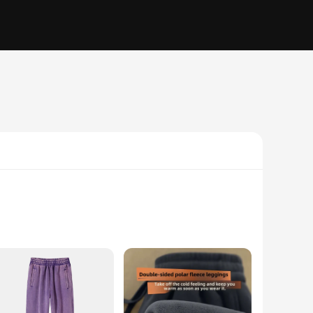
relaxed lifestyle. The high-quality faux fleece material
eet-up, these pants provide the ultimate blend of comfort and