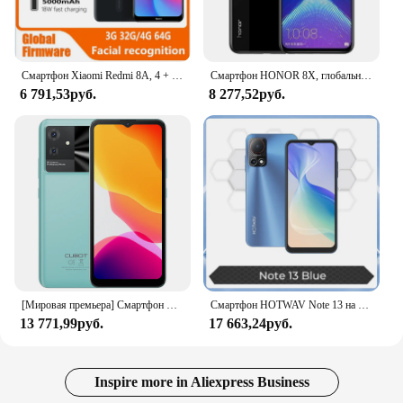
Смартфон Xiaomi Redmi 8A, 4 + 64 ГБ, 5000 мА ч, 6,22 дюйма, Snapdargon 439, 12 МП, 18 Вт
Смартфон HONOR 8X, глобальная прошивка, процессор Haisi Qilin 710, 6,5 дюйма, задняя камера 20 МП, Распознавание отпечатков пальцев, бывший в употреблении телефон
6 791,53руб.
8 277,52руб.
[Мировая премьера] Смартфон Cubot Note 21 12 ГБ + 128 ГБ 6,56 "HD + экран 90 Гц частота обновления 5200 мАч 50 МП задняя камера смартфон мобильный телефон
Смартфон HOTWAV Note 13 на Android 13, восемь ядер, экран 6,6 дюйма, 8 ГБ + 128 ГБ
13 771,99руб.
17 663,24руб.
Inspire more in Aliexpress Business