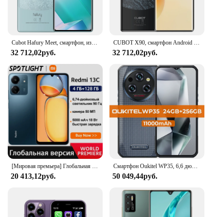
Cubot Hafury Meet, смартфон, изогнутый экран AMOLED с 6,67 дюйма, частотой 120 Гц, 24 ГБ ОЗУ (12 ГБ + 12 ГБ расширенной), 256 ГБ ПЗУ, Helio G99, камера 100 МП, NFC, 4G телефон, глобальная версия, OTG телефоны смартфоны
CUBOT X90, смартфон Android 14, 32 ГБ ОЗУ (16 ГБ + 16 ГБ расширенной), 256 ГБ ПЗУ, 6,67-дюйма изогнутый AMOLED-дисплей с частотой 120 Гц, Helio G99, NFC, камера 100 МП, 4G телефон, добавить в корзину
32 712,02руб.
32 712,02руб.
[Мировая премьера] Глобальная версия Смартфон Xiaomi Redmi 13C с MIUI 14 MTK Helio G85 Восьмиядерный процессор 50 МП Камера 5000 мАч 90 Гц Дисплей 6,74 дюйма
Смартфон Oukitel WP35, 6,6 дюйма, 2,4 мАч, 24 GB + 256 GB 11000 ГБ, Android 14, 64 мп NFC
20 413,12руб.
50 049,44руб.