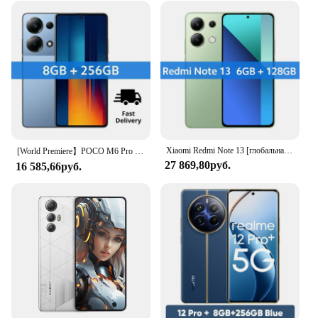
Xiaomi Redmi Note 13 [глобальная версия] телефон Snapdragon®685 смартфон 120 МП камера Гц AMOLED дисплей 33 Вт зарядка
[World Premiere】POCO M6 Pro глобальная версия смартфон Helio G99 Ultra, 120 Гц, 64 мп, тройная камера с OIS 67 Вт, турбозарядка
27 869,80руб.
16 585,66руб.