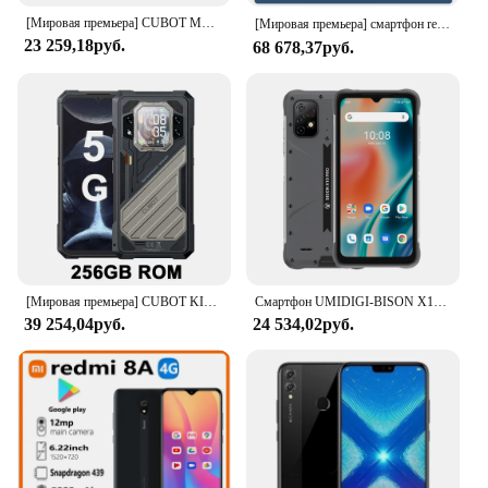
[Мировая премьера] CUBOT MAX 5, смартфон 5G, 4-нм Dimensity 8200, большой экран 6,95 дюйма, частота 144 Гц, 24 ГБ ОЗУ (12 ГБ + 12ГБ),256ГБ ПЗУ, игровой телефон, камера 100МП, NFC, android 14, WiFi 6, распродажа 22 июля
[Мировая премьера] смартфон realme 12 Pro Plus 5G，Камера 64 Мп Periscope Portrait，Камера 50 Мп Sony IMX 890 OIS，6,7”OLED-дисплей с изогнутым обзором 120 Гц，Процессор Snapdragon® 7s поколения 2，Зарядка SUPERVOOC 67 Вт
23 259,18руб.
68 678,37руб.
[Мировая премьера] CUBOT KINGKONG X, защищенный смартфон 5G, 32 ГБ ОЗУ (16ГБ + 16ГБ расширенна), 256/512 ГБ ПЗУ, 10200 мАч, экран 6,583 дюйма, 120 Гц, камера 100МП, NFC, телефон на Android 14, GPS, добавление в корзину
Смартфон UMIDIGI-BISON X10 Pro, IP68, IP69K, 4 + 128 ГБ, Helio P60 восемь ядер, 6,53 дюйма, тройная камера 20 МП, 6150 мАч
39 254,04руб.
24 534,02руб.