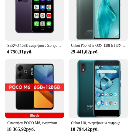
SERVO 15SE смартфон с 5,5-дюймовым дисплеем, ОЗУ 2 Гб, ПЗУ 16 Гб, Android 2023, 2-мя слотами для SIM-карт
Cubot P50, 6ГБ ОЗУ 128ГБ ПЗУ(Расширенная поддержка до 256ГБ), батарея 4200мАч, 6,217-дюймовый экран, NFC, 20мп камера,поддержка GPS+Glonass+Beidou
4 750,31руб.
29 441,02руб.
Смартфон POCO M6, смартфон MediaTek Helio G91 Ultra, дисплей 6,79 дюйма, 90 Гц, 33 Вт, быстрая зарядка, аккумулятор 5030 мАч, фотография МП
Cubot J10, смартфон на андроид 11, 4-дюймовый экран, мини телефон дешёвый, 32 ГБ ПЗУ,телефоны две SIM-карты 3G, Face ID, батарея 2350мАч, задняя камера 5 МП, смартфоны 2021 года,smartphone
18 365,92руб.
10 794,42руб.