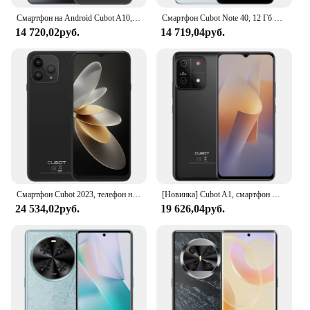
Смартфон на Android Cubot A10, 12 Гб ОЗУ (4 Гб + 8 ГБ), 128 Гб ПЗУ, Восьмиядерный процессор, 6,3-дюймовый экран 90 Гц, 6,56 мАч, 48 МП, стандартный Wi-Fi, телефон 4G
Смартфон Cubot Note 40, 12 Гб ОЗУ (6 ГБ + 6 ГБ ОЗУ) + 256 Гб ПЗУ, основная камера 50 МП, дисплей 6,56 дюйма 90 Гц, аккумулятор 5200 мАч, GPS
14 720,02руб.
14 719,04руб.
Смартфон Cubot 2023, телефон на базе Android 13, 8 Гб ОЗУ, 256 ГБ/512 Гб ПЗУ, большой экран 6,583 дюйма, камера 48 МП
[Новинка] Cubot A1, смартфон Android 13, восьмиядерный процессор, 8 ГБ ОЗУ(4 ГБ + 4 ГБ расширенной), 128 ГБ ПЗУ, 6,56-дюймовый экран HD+, камера 13 МП, 5100 мАч, Face ID, 4G телефоны смартфоны, телефон
24 534,02руб.
19 626,04руб.