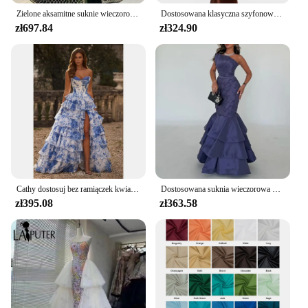
Zielone aksamitne suknie wieczorowe Bliskiego Wschodu z zakładką z długim rękawem Luksusowa aplikacja z koralików Marocca Robe Niestandardowe kamizelki wizytowe
Dostosowana klasyczna szyfonowa suknia wieczorowa o kroju syreny, elegancka, wysoki kołnierz, długie rękawy فساتين سهره نسائيه فخ conference Arabia Saudyjska 2024
zł697.84
zł324.90
Cathy dostosuj bez ramiączek kwiatowy Print wielowarstwowa sukienka na studniówkę z falbankami boczne wysokie rozcięcie westidos de noiva suknie wieczorowe do podłogi
Dostosowana suknia wieczorowa na jedno ramię, bez rękawów, długość do podłogi, syrenka, wielowarstwowa, temperament, zdjęcie, kolor, suknie na specjalne okazje
zł395.08
zł363.58