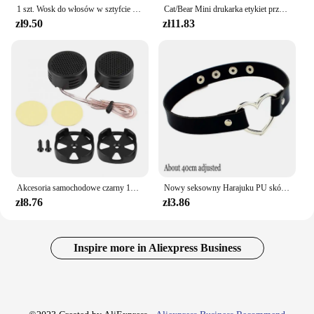
1 szt. Wosk do włosów w sztyfcie do peruki profesjonalny wosk do włosów w sztyfcie krem łagodzący nietłusty w stylu woskowym dla mężczyzn kobiet łamane włosy nowe 40g
Cat/Bear Mini drukarka etykiet przenośne drukarki termiczne impresora portátil 200DPI druk atramentowy 57mm naklejki na IOS Android
zł9.50
zł11.83
Akcesoria samochodowe czarny 12V 500W Mini głośnik samochodowy Audio głośnik wysokotonowy 200mm 98dB głośnik samochodowy
Nowy seksowny Harajuku PU skórzany łańcuszek serce wisiorek naszyjniki kobiety mężczyźni Punk Neck Gothic czarny różowy naszyjnik Choker fajny kołnierz
zł8.76
zł3.86
Inspire more in Aliexpress Business