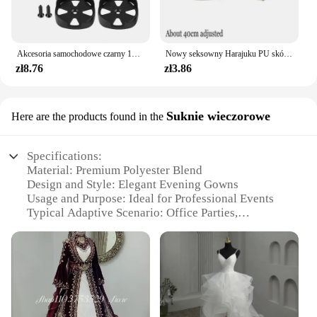
Akcesoria samochodowe czarny 12V 500W Mini głośnik samochodowy Audio głośnik wysokotonowy 200mm 98dB głośnik samochodowy
Nowy seksowny Harajuku PU skórzany łańcuszek serce wisiorek naszyjniki kobiety mężczyźni Punk Neck Gothic czarny różowy naszyjnik Choker fajny kołnierz
zł8.76
zł3.86
Suknie wieczorowe
Here are the products found in the
Specifications:
Material: Premium Polyester Blend
Design and Style: Elegant Evening Gowns
Usage and Purpose: Ideal for Professional Events
Typical Adaptive Scenario: Office Parties,
Corporate Functions
Shape or Size or Weight or Quantity: Available in a
Variety of Sizes and Colors
Performance and Property: Durable and
Comfortable Fit
Features: