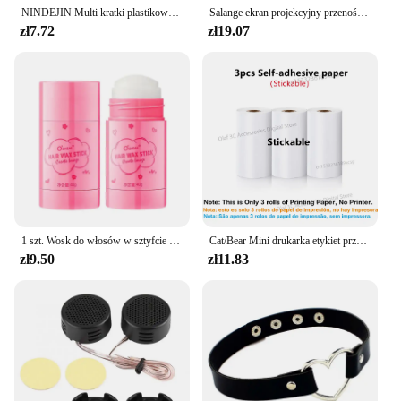
NINDEJIN Multi kratki plastikowe regulowane pudełko organizator na biżuterię ekologiczny przezroczysty wkręt na biżuterię PP
Salange ekran projekcyjny przenośny ekran projekcyjny 100 cala 120 cala 150 cala 16:9, ekran kinowy na zewnątrz dla podróżnego kina domowego
zł7.72
zł19.07
1 szt. Wosk do włosów w sztyfcie do peruki profesjonalny wosk do włosów w sztyfcie krem łagodzący nietłusty w stylu woskowym dla mężczyzn kobiet łamane włosy nowe 40g
Cat/Bear Mini drukarka etykiet przenośne drukarki termiczne impresora portátil 200DPI druk atramentowy 57mm naklejki na IOS Android
zł9.50
zł11.83