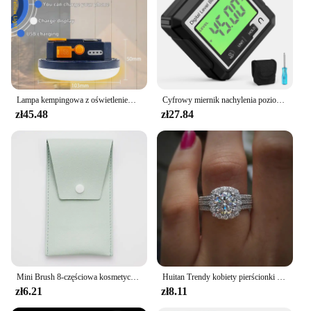
Lampa kempingowa z oświetleniem na zewnątrz latarka wędkarska latarnia namiotowa awaryjna oświetlenie nocne alpinistyczna LED
Cyfrowy miernik nachylenia poziomu 360 ° kątomierz elektroniczny LCD Mini inklinometr podstawa magnetyczna kątomierz kątomierz kątomierz
zł45.48
zł27.84
Mini Brush 8-częściowa kosmetyczka Przenośny zestaw pędzli do pudru do korektora Narzędzie do makijażu z miękkim futrem
Huitan Trendy kobiety pierścionki z Brilliant cyrkonia luksusowe obrączki moda Wedding Party biżuteria Drop Shipping
zł6.21
zł8.11