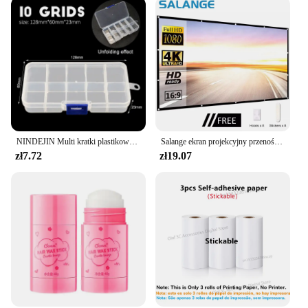
NINDEJIN Multi kratki plastikowe regulowane pudełko organizator na biżuterię ekologiczny przezroczysty wkręt na biżuterię PP
Salange ekran projekcyjny przenośny ekran projekcyjny 100 cala 120 cala 150 cala 16:9, ekran kinowy na zewnątrz dla podróżnego kina domowego
zł7.72
zł19.07