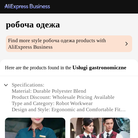
робоча одежа
Find more style
робоча одежа
products with
AliExpress Business
Usługi gastronomiczne
Here are the products found in the
Specifications:
Material: Durable Polyester Blend
Product Discount: Wholesale Pricing Available
Type and Category: Robot Workwear
Design and Style: Ergonomic and Comfortable Fit
Usage and Purpose: Suitable for Food Service
Industry
Typical Adaptive Scenario: Restaurants, Cafes,
Hotels