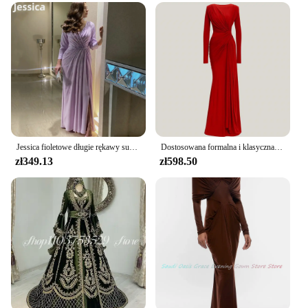
Jessica fioletowe długie rękawy sukienka na studniówkę cekiny wieczór weselny sukienki eleganckie damskie sukienki na kolację فساتين سهرة dostosowane
Dostosowana formalna i klasyczna suknia wieczorowa o kroju syreny z długimi rękawami i dekoltem w kształcie litery "o", czerwona koszulka, tren sądowy, plisy, zamek błyskawiczny z tyłu, suknia celebrytów
zł349.13
zł598.50