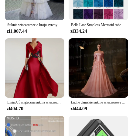
Suknie wieczorowe o kroju syreny 2 w 1 z kwiatową koronką Dodatkowa warstwowa suknia wieczorowa z trenem bez ramiączek na szyję Sukienka na studniówkę z odkrytymi ramionami 2 w 1
Bella Lace Strapless Mermaid robes de soirée bez rękawów do kostek proste suknie wieczorowe walentynki formalna suknia ślubna
zł1,007.44
zł334.24
Linia A Świąteczna suknia wieczorowa w stylu vintage Elegancka sukienka wizytowa Długość do podłogi Rękaw 3/4 z aplikacjami Frezowanie 2024
Ładne damskie suknie wieczorowe A Line Prom Gowns Sexy Off The Shoulder Customized Backless 3D Flowers Vestido De Gala Noche Mujer
zł404.70
zł444.09