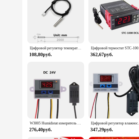
Цифровой регулятор температуры W3230, релейный выход ler -55 ~ 120C, регулятор термостата, переключатель контроля нагрева и охлаждения, 10 А, 220 В/20 А, 12 В
Цифровой термостат
108,80руб.
362,67руб.
W3005 Humidistat измеритель влажности 12 В 24 в 110 В 220 В переключатель регулятора влажности + датчик влажности регулятора
Цифровой регулятор влажности, реле влажности 
276,40руб.
347,29руб.