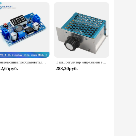
Понижающий преобразователь постоянного тока LM2596, регулятор напряжения, внешний дисплей, вольтметр 4,0 ~ 40 до 1,3-37 в, понижающий адаптер, Регулируемый источник питания
1 шт., регулятор напряжения высокой мощности 4000 Вт для управления двигателем переменного тока с регулировкой яркости, регулировкой скорости и контролем температуры
22,65руб.
288,30руб.