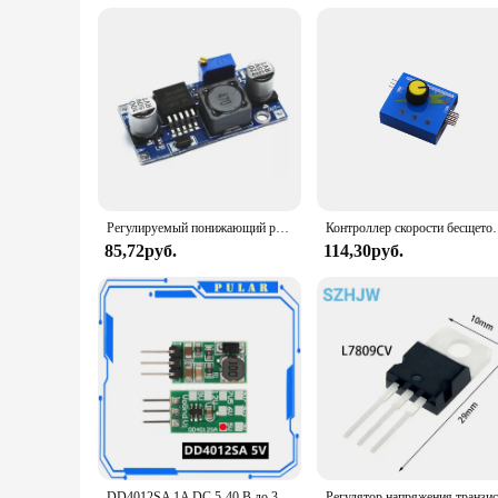
Регулируемый понижающий регулятор напряжения LM2596S-ADJ 3-40 в, плата модуля источника питания, понижающий преобразователь 3 А, LM2596s, LM2596
Контроллер скорости бесщеточного
85,72руб.
114,30руб.
DD4012SA 1A DC 5-40 В до 3 В 3,3 В 3,7 В 5 В 6 В 7,5 В 9 В 12 В Регулятор DC-DC понижающий преобразователь Плата модуля