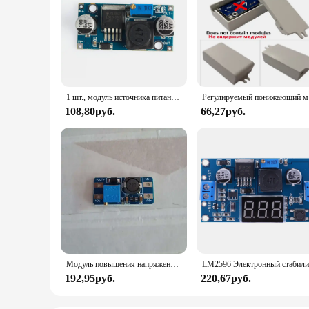
1 шт., модуль источника питания со стабилизацией напряжения постоянного тока
Регулируемы
108,80руб.
66,27руб.
Модуль повышения напряжения с регулируемым постоянным током 2 А MICRO USB от 2 В до 24 В до 5 В, 9 В, 12 В, 28 В, усилитель мощности, подходящий для комплектов Arduino
192,95руб.
220,67руб.