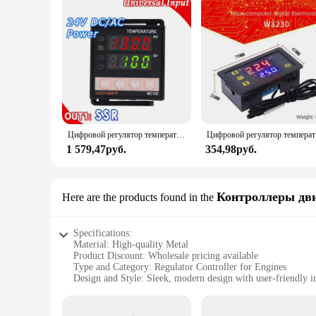
Цифровой регулятор температуры PID, регулятор температуры, 24 В постоянного тока, выход переменного тока для термопары SSR, входное напряжение датчика K или J
Цифровой ре
1 579,47руб.
354,98руб.
Контроллеры дв
Here are the products found in the
Specifications:
Material: High-quality Metal
Product Discount: Wholesale pricing available
Type and Category: Regulator Controller for Engines
Design and Style: Sleek, modern design with user-friendly i
Usage and Purpose: Optimizes engine performance by regula
Typical Adaptive Scenario: Ideal for various automotive app
Shape or Size or Weight or Quantity: Compact and lightweigh