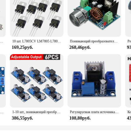
й понижающий модуль питания LM2596s, Регулируемый понижающий модуль питания 3 А, регулятор напряжения 24 В, 12 В, 5 В, 3 в
10 шт. L7805CV LM7805 L7805 7805 регулятор напряжения IC 5 в 220 А до-
Понижающий преобразователь, понижающее устройство, профессиональный Регулируемый регулятор высокого напряжения, модуль защиты от короткого замыкания, полупроводник
169,25руб.
268,46руб.
9
LM2596 Электронный стабилизатор напряжения Вход 25 В-40 В Выход 1,25 В-37 В Регулятор переменного напряжения Высокоэффективный модуль питания
1-10 шт., понижающий преобразователь постоянного тока LM2596, регулятор напряжения, 3 А, Регулируемый понижающий модуль питания 24 В, 12 В, 5 В, 3 в для Arduino
Регулируемая плата источника питания LM317 DC-DC 1.5A 1,2-37V, преобразователь постоянного тока, понижающий модуль, регулируемый линейный регулятор напряжения
386,55руб.
108,80руб.
4