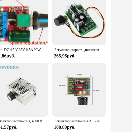
igned to control the fuel flow, providing a consistent and
onal mechanics and DIY enthusiasts. The sleek design not only
can be used in a variety of automotive applications. Its
Mini DC 4,5 V-35V 0-5A 90W PWM контроллер скорости двигателя постоянного тока Module Регулируемый регулятор скорости плата регулятора оборотов Switch 12V 24V
Регулятор скорости двигателя постоянного тока, DC10-60V, 12 В, 24 В, 36 В, 48 В, модуль PWM А, регулятор тока
icing available makes it an attractive option for vendors and
2,86руб.
265,96руб.
es at its best, delivering a smoother ride and improved fuel
fessional use. Whether you're looking to set up a new garage
Регулятор напряжения, 4000 Вт, 220 В переменного тока, КТУ, диммер, модуль контроллера скорости двигателя, регулируемый потенциометр с алюминиевой планкой
Регулятор напряжения AC 220 В 2000 Вт SCR, диммеры, регулятор скорости двигателя, термостат, электронный модуль регулятора напряжения
61,57руб.
108,80руб.