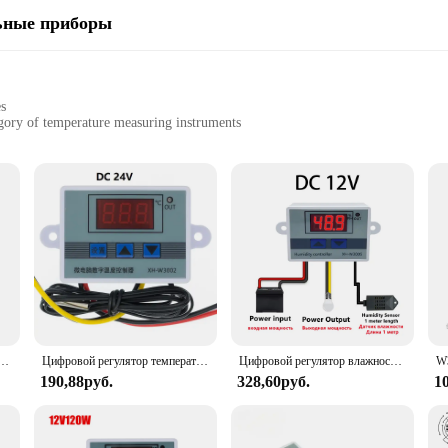
ьные приборы
es
ry of temperature measuring instruments
arious settings
, and residential applications
t, easy to handle and install
obbyists alike, offering unparalleled precision in temperature control. Crafted f
ning its accuracy. The sleek, ergonomic design ensures ease of use, making it a
en, a laboratory, or a home, this Термоизмерительные приборы set is your go-
nterface ensures that anyone can operate it with ease. The sets are available for 
 control solutions to their customers.
льный W3002 цифровой светодиодный Температура контроллер 10A Термостат Регулятор XH-3002
Цифровой регулятор температуры W3002, 12 В, 24 В, 110-220 В, фоторегулятор, переключатель контроля температуры горячей и холодной
Цифровой регулятор влажности, реле влажности 12 в 24 В 220 В, гигрометр, переключатель контроля влажности, регулятор + датчик влажности
190,88руб.
328,60руб.
1
 for your temperature control needs. Its versatility extends to a variety of setti
 desired temperature with confidence. Whether you're looking to regulate the t
s designed to meet your needs.