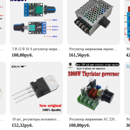
n control
le, ensuring that your engine operates at peak efficiency. This regulator is des
arantees durability and longevity, making it a reliable choice for both professi
 it easy to install and operate.
 to enhance your vehicle's performance, this regulator is a versatile tool that 
апряжения ШИМ контроллер скорости двигателя постоянного тока регулятор бесступенчатой скорости светодиодный регулятор диммера
5 В 12 В 10 А регулятор напряжения ШИМ регулятор скорости двигателя постоянного тока регулятор бесступенчатый регулятор скорости светодиодный диммер контроллер мощности
Регулятор напряжения переменного тока 220 В, контроллер скорости двигателя, управление ШИМ, тиристорный преобразователь 4000 Вт, диммеры, выпрямитель с переключателем
ion in a range of vehicles, from compact cars to larger trucks. The wholesale pr
108,80руб.
161,56руб.
4
out performance. The precision control it offers ensures that your engine operat
nd the rigors of daily use, making it a reliable choice for both personal and pro
gulator is an essential addition to your inventory.
Регулятор напряжения AC 220 В 2000 Вт SCR, диммеры, регулятор скорости двигателя, термостат, электронный модуль регулятора напряжения
10 шт., регуляторы положительного напряжения L7812CV TO-220 L7812 LM7812 7812 IC
Регулятор напряжения AC 220 В 2000 Вт SCR, диммеры, регулятор скорости двигателя, термостат, электронный модуль регулятора напряжения
152,32руб.
108,80руб.
3