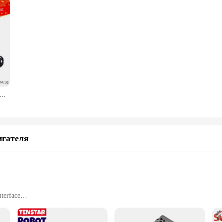
гулятор температуры W3002 Φ W3230, регулятор температуры, переключатель контроля температуры 12 В, 24 В, 220 В, 110-220 В
игателя
nterface
ting fuel flow
lications
t for easy installation