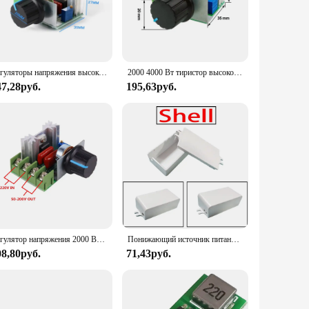
me and office use. Its lightweight nature allows for easy
able tool for professionals and hobbyists alike, offering
Регуляторы напряжения высокой мощности, 220 В переменного тока, 2000 Вт, 4000 Вт, 5000 Вт, диммер, тиристорный контроллер скорости, источник питания, электронный регулятор, термостат
2000 4000 Вт тиристор высокой мощности электронный регулятор напряжения переменного тока 220 В регулирование температуры скорости затемнения с страховочным корпусом
47,28руб.
195,63руб.
cialized equipment. Its ease of use and seamless integration
nal devices or maintain a stable power supply for commercial
Регулятор напряжения 2000 Вт переменного тока 220 В, регулятор скорости двигателя, бесщеточный электронный тиристор, регулятор температуры
Понижающий источник питания LM2596s DC-DC, 3 А, Регулируемый понижающий модуль, регулятор напряжения 24 В, 12 В, 5 В, 3 в
08,80руб.
71,43руб.