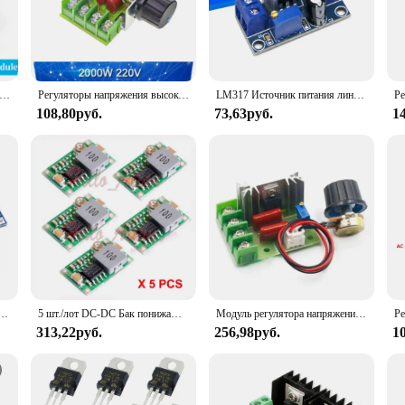
 convenience. Its sleek and compact design makes it an ideal choice for both ho
uently travel with sensitive electronic equipment. The регулятор is an indispens
.
яжения, диммирующий потенциометр, контроллер скорости двигателя, термостат, электронный модуль регулятора напряжения Javino, переменный ток 220 В, 2000 Вт, КТУ
Регуляторы напряжения высокой мощности, 2000 Вт, 4000 Вт, 220 В, тиристорный контроллер скорости, электронный регулятор напряжения, регулятор, термостат
LM317 Источник питания линейного регулятора с регулируемым напряжением LM317 DC-DC 4,2-40 В до 1,2-37 В понижающий преобразователь, модуль платы
108,80руб.
73,63руб.
1
. It's compatible with a wide range of devices, from household appliances to spe
, suppliers, and sets for sale. Whether you're looking to safeguard your perso
 regulation needs.
пряжения LM2596S-ADJ 3-40 в, плата модуля источника питания, понижающий преобразователь 3 А, LM2596s, LM2596
5 шт./лот DC-DC Бак понижающий стабилизатор напряжения мини модуль 3,3 V 5V 6V 9V 12V 3A
Модуль регулятора напряжения SCR, переменный ток 110 В, 220 В, 2000 Вт, диммер, контроллер скорости двигателя, электронный термостат
313,22руб.
256,98руб.
1