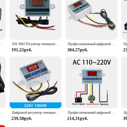
 STC-1000 STC-3028 12 В 24 В 220 В, термометр, гигрометр, регулятор температуры и влажности
XH-3002 Регулятор температуры 10A Рептилия Pet Box Термостат Регулятор Измерительные приборы для инкубации температуры 12 В 110 В ~ 220 В
Профессиональный цифровой фоторегулятор температуры W3002, 220 В, 10 А, регулятор температуры
191,22руб.
304,27руб.
2
12 в 24 В 220 В, гигрометр, переключатель контроля влажности, регулятор + датчик влажности
Цифровой регулятор температуры, термостат-водонагреватель 110 В 220 В 12 В 24 В для аквариума, инкубатора
Профессиональный цифровой Стандартный регулятор температуры W3002, 12 В, 24 В, 110 В, 220 В, 10 А, регулятор термостата
239,58руб.
214,31руб.
3