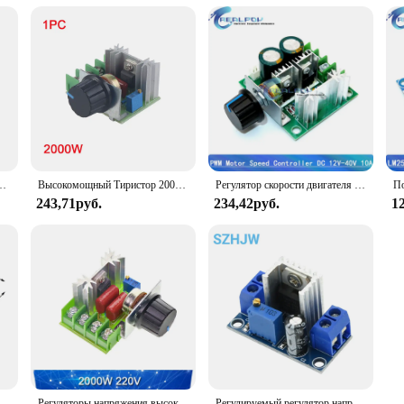
 двигателя, 12 В, 30 А, 3-фазовый регулятор ШИМ
Высокомощный Тиристор 2000/4000 Вт, Электронное Напряжение, переменный ток 220 В, регулятор, регулировка скорости, температуры, регулятор, переключатель
Регулятор скорости двигателя постоянного тока 12 В, 24 В, 36 В, 48 В, 6-90 в, регулятор скорости двигателя с высокой мощностью 10 А/15 а/20 А, регулятор тока
243,71руб.
234,42руб.
1
Регулятор напряжения транзистора LM7805 L7805CV/L7806/7808/7809/7812/7815 TO-7818/7824, 10 шт.
Регуляторы напряжения высокой мощности, 2000 Вт, 4000 Вт, 220 В, тиристорный контроллер скорости, электронный регулятор напряжения, регулятор, термостат
Регулируемый регулятор напряжения LM317, адаптер питания, понижающий преобразователь, модуль платы, линейный регулятор