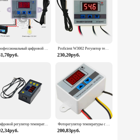
Профессиональный цифровой фоторегулятор температуры W3002, постоянный ток 12 В, 24 В, переменный ток 110 В, 220 В, 10 А, регулятор термостата, регулятор нагрева и охлаждения
Proficient W3002 Регулятор термостата XH 3002 ЖК-дисплей Функция отопления и охлаждения Точное управление Прямой выход
31,70руб.
230,20руб.
Цифровой регулятор температуры W3230, 12 В, 24 В, 220 В, регулятор термостата, регулятор нагрева и охлаждения, терморегулятор для промышленного инструмента
Фоторегулятор температуры с ЧПУ, новый датчик регулятора температуры 12/24/220 В
92,34руб.
200,83руб.