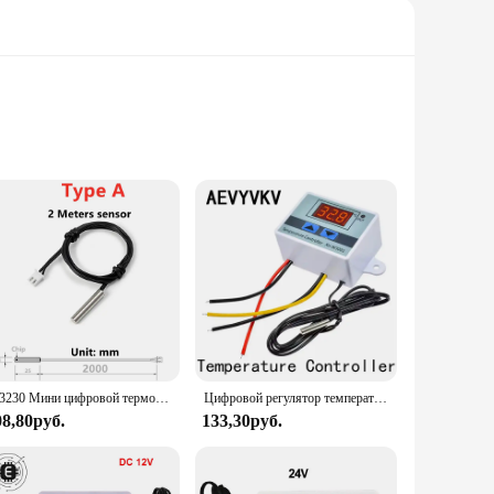
rom durable stainless steel, this instrument is designed to
n indispensable asset for a wide range of applications.
to solution. The lightweight and compact design make it
wholesale and bulk purchases, making it an excellent choice for
W3230 Мини цифровой терморегулятор 12 В 24 В 220 В Термостат Регулятор нагревательный контроль охлаждения Терморегулятор с датчиком
Цифровой регулятор температуры, термостат-водонагреватель 110 В 220 В 12 В 24 В для аквариума, инкубатора
08,80руб.
133,30руб.
ngs, from industrial processes to home appliances. Its
emperature of a heating system, a refrigeration unit, or a