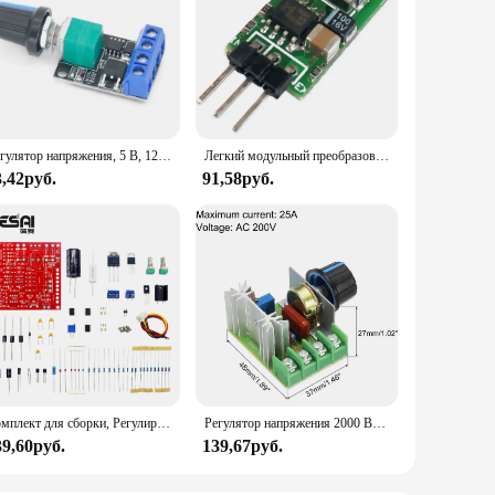
Регулятор напряжения, 5 В, 12 В, 10 А
Легкий модульный преобразователь, трехконтактный блок регулятора напряжения 5 В 1 А для LM7805 LM7805, частота ввода 5,5 ~ 32 В
3,42руб.
91,58руб.
Комплект для сборки, Регулируемый источник питания постоянного тока 0-30 в, 2 мА-3 А, плавная регулировка токоограничения
Регулятор напряжения 2000 Вт переменного тока 50 - 220 В диммер тиристорный стабилизатор мощности контроллер скорости двигателя Регуляторы для улучшения дома 2000 Вт
39,60руб.
139,67руб.