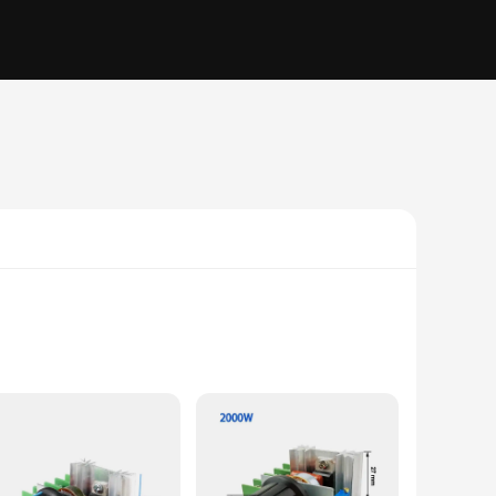
power fluctuations. Its robust construction with high-quality
is регулятор is engineered to deliver a steady flow of