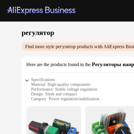
регулятор
Find more style
регулятор
products with AliExpress Bus
Регуляторы нап
Here are the products found in the
Specifications:
Material: High-quality components
Performance: Stable voltage regulation
Design: Sleek and compact
Category: Power regulation/stabilization
Typical adaptive scenario: Various electronic devices
Weight: Lightweight for portability
Features:
**Reliable Voltage Control**
The регулятор, a top-tier power regulation device, is designe
components ensures longevity and consistent performance. Wh