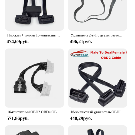
Плоский + тонкий 16-контактный удлинитель OBD 2 OBD2 16-контактный ELM327 штекер-Двойной Женский Y-образный сплиттер коленчатый удлинитель OBDII кабель-удлинитель
Удлинитель 2-в-1 с двумя разъемами, 30 см
474,69руб.
496,21руб.
16-контактный OBD2 OBDii OBD 2 разветвитель Удлинительный кабель один штекер на два гнезда Y-кабеля OBD2 разветвитель Удлинительный кабель
16-контактный удлинитель OBDII ELM327 «Папа-двойное гнездо», Y-образный сплиттер, разъем OBD2 для двойного диагностического кабеля Fiat, такой же, как и у лапши
571,86руб.
440,29руб.