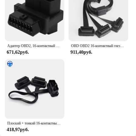
Адаптер OBD2, 16-контактный штекер-2 гнезда, разъем разделителя Plug and Play для диагностического удлинителя, адаптер распределителя OBD
OBD OBD2 16-контактный гнездовой удлинительный открытый кабель с переключателем Разъем диагностического интерфейса 1 в 3 Y Разветвитель Конвертер Мужской адаптер
671,62руб.
911,40руб.
Плоский + тонкий 16-контактный удлинитель OBD 2 OBD2 16-контактный ELM327 штекер-Двойной Женский Y-образный сплиттер коленчатый удлинитель OBDII кабель-удлинитель
418,97руб.