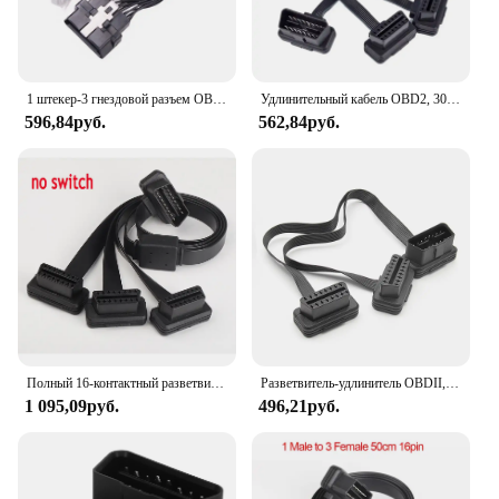
1 штекер-3 гнездовой разъем OBD OBD2 удлинитель кабеля OBD2 16-контактный разъем для ELM327 OBD2 16-контактный ELM 327
Удлинительный кабель OBD2, 30 см, двойной разъем, Y-разветвитель, ELM327, 16-контактный штекер-гнездо, плоский + тонкий как лапша
596,84руб.
562,84руб.
Полный 16-контактный разветвитель OBD от 1 до 3 с переключателем OBD2 Y-образный кабель штекер с тремя портами Женский Удлинительный кабель для Wi-Fi сканера ELM 327 V1.5
Разветвитель-удлинитель OBDII, 30 см, с 16-контактным штекером на одном конце
1 095,09руб.
496,21руб.