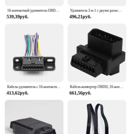
16-контактный удлинитель OBD2 OBDii OBD 2, разветвитель с одного штекера на два гнезда, Y-кабель OBD2, удлинитель-разветвитель
Удлинитель 2-в-1 с двумя разъемами, 30 см
539,39руб.
496,21руб.
Кабель-удлинитель с 16-контактным разъемом OBD2 «папа»-«мама»
Кабель-конвертер OBDII, 16-контактный разъем «папа» на 2 «мама», адаптер OBD2 для диагностического удлинителя
413,62руб.
661,56руб.