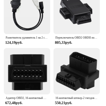
Разветвитель удлинитель 1 на 2 с переключателем Y разветвитель Удлинительный кабель OBD2 16-контактный штекер-гнездо электронный проводной разъем
Переключатель OBD2 OBDII полный 16 Pin, 1 на 3 OBD кабель сплиттер Swtich конвертер адаптер для диагностического удлинителя
124,19руб.
805,33руб.
Адаптер OBD2, 16-контактный штекер-2 гнезда, разъем разделителя Plug and Play для диагностического удлинителя
16-контактный штекер-2 гнездовой адаптер OBD2 ABS OBD разветвитель соединитель для диагностического удлинителя
672,48руб.
550,21руб.