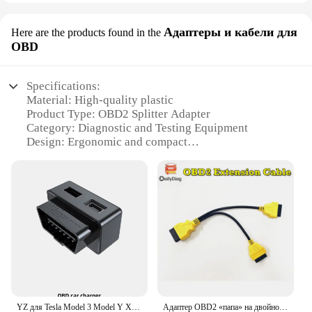
Адаптеры и кабели для
Here are the products found in the
OBD
Specifications:
Material: High-quality plastic
Product Type: OBD2 Splitter Adapter
Category: Diagnostic and Testing Equipment
Design: Ergonomic and compact
Usage: Enhances diagnostic capabilities for
multiple vehicles
Performance: Reliable and efficient data
transmission
Parts and Accessories: Includes all necessary cables
for connectivity
Features:
**Enhanced Diagnostic Capabilities**
The OBD2 Splitter Adapter is a vital tool for
mechanics, technicians, and car enthusiasts alike. It
YZ для Tesla Model 3 Model Y X S OBD адаптер для зарядки автомобилей Tesla Model3 ModelY obd2 разветвитель зарядное устройство адаптеры аксессуары
Адаптер OBD2 «папа» на двойной «мама» Y-кабель OBDII 1-2 разветвитель удлинительный кабель автомобильный диагностический инструмент разъем OBD 2
allows for the connection of multiple diagnostic