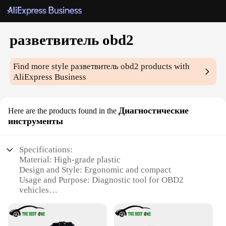
разветвитель obd2
Find more style
разветвитель obd2
products with
AliExpress Business
Диагностические
Here are the products found in the
инструменты
Specifications:
Material: High-grade plastic
Design and Style: Ergonomic and compact
Usage and Purpose: Diagnostic tool for OBD2
vehicles
Typical Adaptive Scenario: Vehicle maintenance
and troubleshooting
Shape or Size: Compact and lightweight for easy