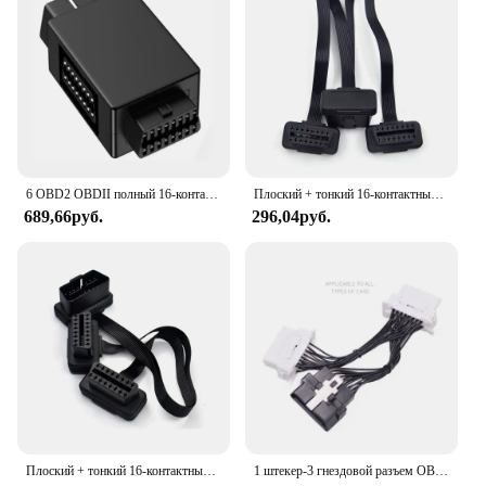
6 OBD2 OBDII полный 16-контактный штекер на 3 гнезда 1 на 3 OBD кабель сплиттер конвертер адаптер для диагностики удлинитель штекер с 3 переключателями
Плоский + тонкий 16-контактный удлинитель OBD 2 OBD2 16-контактный ELM327 штекер-Двойной Женский Y-образный сплиттер коленчатый удлинитель OBDII Удлинительный кабель Бесплатная доставка
689,66руб.
296,04руб.
Плоский + тонкий 16-контактный удлинитель OBD2 OBD2 16-контактный ELM327 «папа-двойной» Y-разветвитель, локоть OBDII, удлинительный соединительный кабель
1 штекер-3 гнездовой разъем OBD OBD2 удлинитель кабеля OBD2 16-контактный разъем для ELM327 OBD2 16-контактный ELM 327