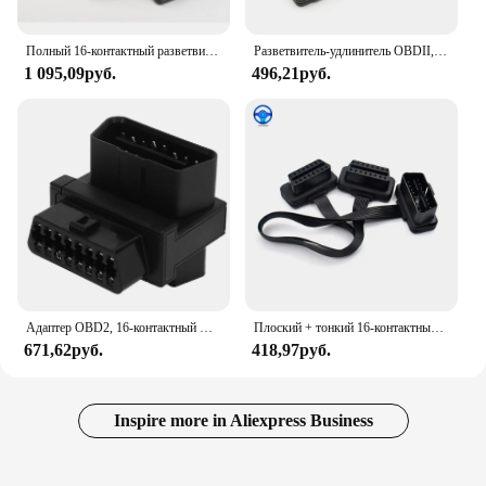
Полный 16-контактный разветвитель OBD от 1 до 3 с переключателем OBD2 Y-образный кабель штекер с тремя портами Женский Удлинительный кабель для Wi-Fi сканера ELM 327 V1.5
Разветвитель-удлинитель OBDII, 30 см, с 16-контактным штекером на одном конце
1 095,09руб.
496,21руб.
Адаптер OBD2, 16-контактный штекер-2 гнезда, разъем разделителя Plug and Play для диагностического удлинителя, адаптер распределителя OBD
Плоский + тонкий 16-контактный удлинитель OBD 2 OBD2 16-контактный ELM327 штекер-Двойной Женский Y-образный сплиттер коленчатый удлинитель OBDII кабель-удлинитель
671,62руб.
418,97руб.
Inspire more in Aliexpress Business