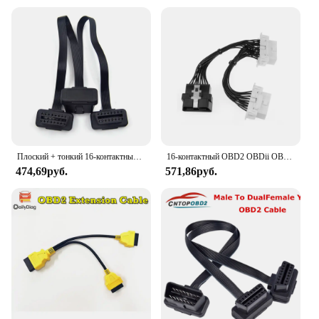
Плоский + тонкий 16-контактный удлинитель OBD 2 OBD2 16-контактный ELM327 штекер-Двойной Женский Y-образный сплиттер коленчатый удлинитель OBDII кабель-удлинитель
16-контактный OBD2 OBDii OBD 2 разветвитель Удлинительный кабель один штекер на два гнезда Y-кабеля OBD2 разветвитель Удлинительный кабель
474,69руб.
571,86руб.