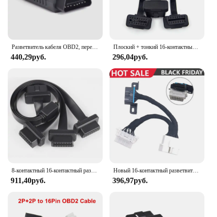
Разветвитель кабеля OBD2, переходник с 16-контактного штекера на 3-контактный разъем, для диагностики автомобиля
Плоский + тонкий 16-контактный удлинитель OBD 2 OBD2 16-контактный ELM327 штекер-Двойной Женский Y-образный сплиттер коленчатый удлинитель OBDII Удлинительный кабель Бесплатная доставка
440,29руб.
296,04руб.
8-контактный 16-контактный разветвитель OBD 3 в 1, удлинительный провод между мужчинами и тройным гнездом с переключателем для нескольких кабелей OBD2
Новый 16-контактный разветвитель OBD2, Удлинительный кабель с одного штекера на два гнезда, Y-образный кабель, сплиттер OBD, инструмент для удлинения, электронный инструмент для соединения проводов
911,40руб.
396,97руб.