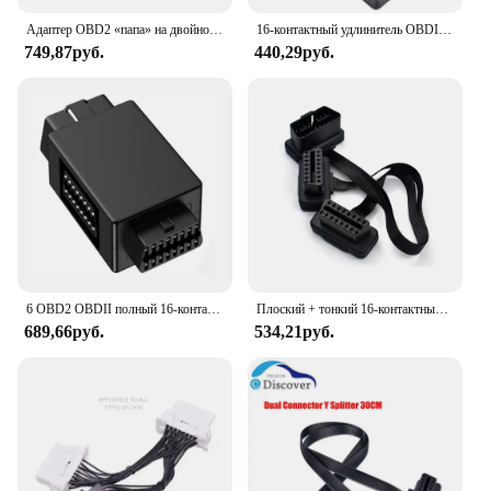
Адаптер OBD2 «папа» на двойной «мама» Y-кабель OBDII 1-2 разветвитель удлинительный кабель автомобильный диагностический инструмент разъем OBD 2
16-контактный удлинитель OBDII ELM327 «Папа-двойное гнездо», Y-образный сплиттер, разъем OBD2 для двойного диагностического кабеля Fiat, такой же, как и у лапши
749,87руб.
440,29руб.
6 OBD2 OBDII полный 16-контактный штекер на 3 гнезда 1 на 3 OBD кабель сплиттер конвертер адаптер для диагностики удлинитель штекер с 3 переключателями
Плоский + тонкий 16-контактный удлинитель OBD2 OBD2 16-контактный ELM327 «папа-двойной» Y-разветвитель, локоть OBDII, удлинительный соединительный кабель
689,66руб.
534,21руб.