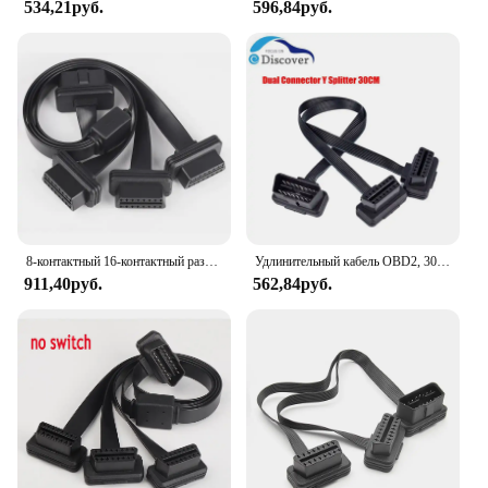
534,21руб.
596,84руб.
8-контактный 16-контактный разветвитель OBD 3 в 1, удлинительный провод между мужчинами и тройным гнездом с переключателем для нескольких кабелей OBD2
Удлинительный кабель OBD2, 30 см, двойной разъем, Y-разветвитель, ELM327, 16-контактный штекер-гнездо, плоский + тонкий как лапша
911,40руб.
562,84руб.