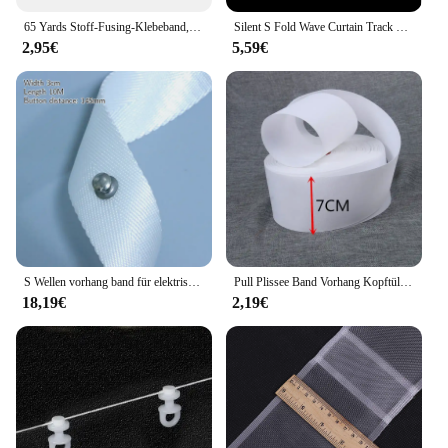
65 Yards Stoff-Fusing-Klebeband, selbstklebendes Saumband, zum Aufbügeln am Saum, für Hosen, Kleider, Kleidung, Vorhänge, Web-Klebstoff-Saumstreifen
Silent S Fold Wave Curtain Track Pulley System Rail Line Runner Kabelrad Rollenhaken für Heimdekoration
2,95€
5,59€
S Wellen vorhang band für elektrisches Vorhangs chien system motorisierte elektrische Vorhangs chiene manuelle Vorhangs chiene verdickte Stoff bänder
Pull Plissee Band Vorhang Kopftülle Top Band Header Bleistift Falten Haken Band Tüll Garn Vorhang Zubehör (3 Zoll) D2
18,19€
2,19€