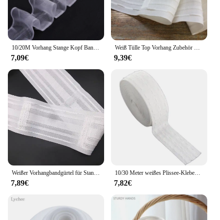
10/20M Vorhang Stange Kopf Band Prise Falte Transparent Stange Tasche Vorhang Band Diy für Home Hotel Vorhang rutsche Installation
Weiß Tülle Top Vorhang Zubehör Falten Band Haken Multifunktions Gürtel Für Tasche Stange Vorhang Zubehör Gürtel Band Wohnkultur
7,09€
9,39€
Weißer Vorhangbandgürtel für Stangentaschenhaken, Polyester, Multifunktions-Vorhanggurtband, Kordelzug, Faltenband, Zubehör
10/30 Meter weißes Plissee-Klebeband zur Verwendung für Vorhangösen, oberes Klebeband, Bleistiftfalten, Hakenband, Vorhangzubehör, Klebeband CP101D2
7,89€
7,82€