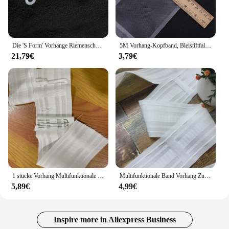
Die 'S Form' Vorhänge Riemenscheiben-Zubehör Läufer Geeignet für Verdunkelungsvorhänge Transparente Vorhänge Track
5M Vorhang-Kopfband, Bleistiftfalte, transparentes Stangenband, Nylon, für Zuhause und Fenster
21,79€
3,79€
1 stücke Vorhang Multifunktionale tuch gürtel Vorhänge Kopf Pull Plissee Band Stange Header Weiß Band Vorhang Zubehör
Multifunktionale Band Vorhang Zubehör 8,5 CM Weiß Farbe Pull Plissee Für Schiene Tasche Für Stange Haken Band Gürtel Band CP137 # 40
5,89€
4,99€
Inspire more in Aliexpress Business