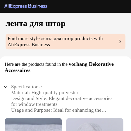
лента для штор
Find more style
лента для штор
products with
AliExpress Business
vorhang Dekorative
Here are the products found in the
Accessoires
Specifications:
Material: High-quality polyester
Design and Style: Elegant decorative accessories
for window treatments
Usage and Purpose: Ideal for enhancing the
aesthetics of any room
Shape or Size: Available in various lengths to fit
different window sizes