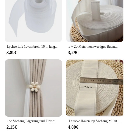
Lychee Life 10 cm breit, 10 m langes Vorhang, transparentes Band, einfarbig, Vorhang, dekoratives Zubehör, DIY-Heimdekoration
5 ~ 20 Meter hochwertiges Baumwoll vorhang hängendes Gewebe verdicktes/verschlüsse ltes Vorhang zubehör mit weißem Stoffband
3,89€
3,29€
1pc Vorhang Lagerung und Finishing Tape einfache Snap-Typ elastische Band Blumenmuster passende Vorhang Home Decoration
1 stücke Haken top Vorhang Multifunktions Band Vorhänge Kopf Ziehen Plissee Band Stange Header 4 Haken/m Weiß band Vorhang Zubehör
2,15€
4,89€