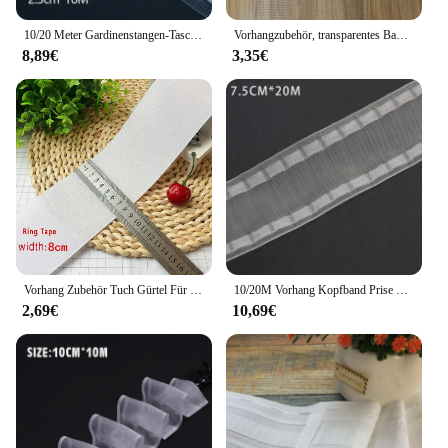
10/20 Meter Gardinenstangen-Taschenband, transparentes Vorhangzubehör, feste Falten, Nylongewebe, Vorhanghaken, Verschlüsselungsband
Vorhangzubehör, transparentes Band, Polyester, gepolstert, gewebtes Vorhangband, Stoffgürtel für Vorhänge, Ösen, Ringe cp101&B
8,89€
3,35€
Vorhang Zubehör Tuch Gürtel Für Vorhänge Ösen Band Ringe Tülle Top Stanzen Haken Vlies Vorhang Falten Band CP101 # 30
10/20M Vorhang Kopfband Prise Falten Band Diy Transparent Stange Band Nylon Hause Nähen Fenster Haken Vorhänge zubehör Band
2,69€
10,69€