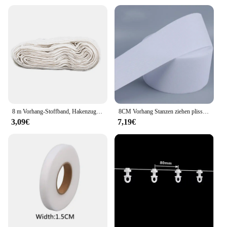
8 m Vorhang-Stoffband, Hakenzug, plissiertes weißes Band, dekoratives Vorhang-Zubehör
8CM Vorhang Stanzen ziehen plissee band Vorhang Tuch Zubehör Römischen haken band Ring Tuch Non Woven Tuch Ring Bänder
3,09€
7,19€