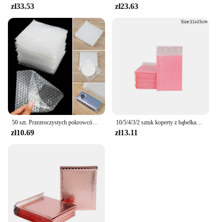
zł33.53
zł23.63
50 szt. Przezroczystych pokrowców amortyzujących koperty odporne na wstrząsy opakowanie białe torebka bąbelkowa folia ochronna torby do pakowania z pianki
10/5/4/3/2 sztuk koperty z bąbelkami torby różowy czarny Bubble samo uszczelnienie kopertówka wodoodporna Mailing wyściełane wysyłka opakowanie na prezent torba
zł10.69
zł13.11