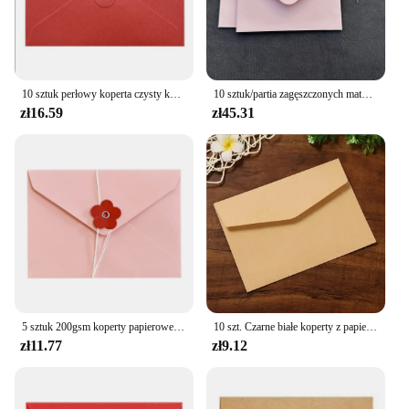
and economical.
10 sztuk perłowy koperta czysty kolor wzór fali trójkąt czerwony różowy karty Christmas Gift zaopatrzenie firm szkolne materiały papiernicze
10 sztuk/partia zagęszczonych matowych różowych kopert 250g wysokiej jakości kopert z napisem na zaproszenie na ślub biznes pocztówka do pakowania prezentów
zł16.59
zł45.31
5 sztuk 200gsm koperty papierowe z guzikami sznurkowymi Kawaii miłość koperty kwiatowe DIY zaproszenia na przyjęcie weselne okładka opakowanie na prezent
10 szt. Czarne białe koperty z papieru pakowego puste papier Vintage w europejskim stylu na pocztówkowe karty koreańskie piśmiennicze Papel
zł11.77
zł9.12