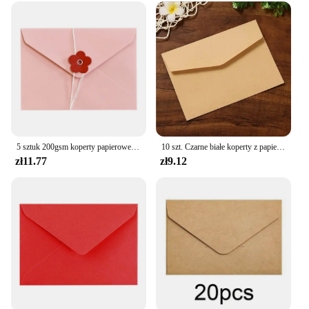
5 sztuk 200gsm koperty papierowe z guzikami sznurkowymi Kawaii miłość koperty kwiatowe DIY zaproszenia na przyjęcie weselne okładka opakowanie na prezent
10 szt. Czarne białe koperty z papieru pakowego puste papier Vintage w europejskim stylu na pocztówkowe karty koreańskie piśmiennicze Papel
zł11.77
zł9.12