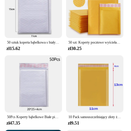
Performance and Property: Water-resistant and tear-
proof, ensuring safe delivery
Parts and Accessories: Includes a set of matching,
high-quality paper inserts
Features:
|Конверт Пупырчатый|
50 sztuk koperta bąbelkowa s biały Poly koperta bąbelkowa, samoprzylepny, wyściełane prezent torba opakowania kopertówka książki opakowanie wysyłkowe torba
50 szt. Koperty pocztowe wyściełane folią bąbelkową do pakowania prezentów samoprzylepnych wyściółka bąbelkowa żółty kolor wiele rozmiarów
zł15.62
zł30.25
**Versatile and Convenient**
The konvert pupyrchaty Koperty z papieru is a
versatile and convenient choice for your mailing
needs. Designed to be both lightweight and durable,
these envelopes are perfect for sending documents,
cards, and small gifts without the worry of damage.
The bubble-like texture not only adds a unique
aesthetic but also provides an extra layer of
protection, ensuring your items arrive safely.
Whether you're sending a personal letter or a
business document, these envelopes are sure to
make a lasting impression.
50Pcs Koperty bąbelkowe Białe piankowe torby wysyłkowe Poly Bubble Mailers Pad Samozamykające się torby do pakowania magazynów 15cm 18cm 23cm 25cm
10 Pack samouszczelniający złoty żółty koperta bąbelkowa wyściełana koperta pocztowa logistyka ekspresowe pakowanie książka torba na odzież
zł47.35
zł9.51
**Eco-Friendly and Practical**
In an era where environmental consciousness is