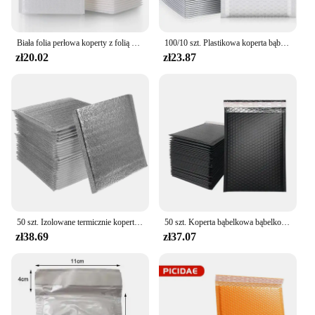
Biała folia perłowa koperty z folią bąbelkową samoprzylepna wyścielone pianką koperta Storager opakowania wysyłkowe torebka wysyłkowa opakowanie paczka worek
100/10 szt. Plastikowa koperta bąbelkowa torba wodoodporna pianka samoprzylepna samoprzylepna torba do pakowania Mailers wysyłka koperta do przechowywania organizator
zł20.02
zł23.87
50 szt. Izolowane termicznie koperty bąbelkowe Koperty bąbelkowe Samozamykające się torby wysyłkowe do delikatnego pakowania pocztowego (20x20CM
50 szt. Koperta bąbelkowa bąbelkowa wyściełana koperty na przesyłki Mailer Poly do pakowania samoprzylepna torba na zakupy bąbelkowa koperty na przesyłki
zł38.69
zł37.07