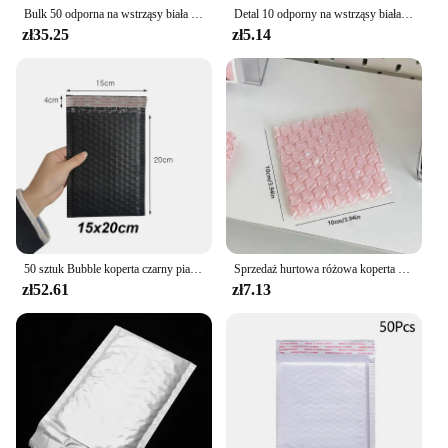
Bulk 50 odporna na wstrząsy biała piana torebka kopertówka samouszczelniająca wyściełana poczta torebka bąbelkowa koperta wysyłka opakowanie biurowe paczka
Detal 10 odporny na wstrząsy biała piana torebka kopertówka samoklejący wypełnienie poczta torebka bąbelkowa koperta wysyłka pakiet biurowy
zł35.25
zł5.14
50 sztuk Bubble koperta czarny piano plastyk wyściełana koperta torba na prezent dla książek i czasopism pokryte z ładunkiem do pakowania
Sprzedaż hurtowa różowa koperta bąbelkowa z lat koperta bąbelkowa, samouszczelniająca koperty bąbelkowe torebka na prezenty 10 szt. Kopertówka do pakowania książki
zł52.61
zł7.13