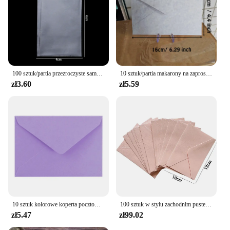
100 sztuk/partia przezroczyste samoprzylepne torby z celofanem z tworzywa sztucznego torby na prezenty i torebki do pakowania biżuterii
10 sztuk/partia makarony na zaproszenia ślubne wysokiej jakości 250g papierowe pocztówki małe firmy zaopatrują koperty papiernicze
zł3.60
zł5.59
10 sztuk kolorowe koperta pocztowa puste kartki z podziękowaniami DIY koperta dla biura faktur osobiste listy zaproszenia
100 sztuk w stylu zachodnim puste mini koperty papierowe różowe zaproszenie na przyjęcie weselne kartki z życzeniami prezent mała koperta z paragonami biała
zł5.47
zł99.02