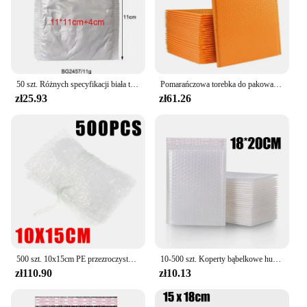
50 szt. Różnych specyfikacji biała torba z pianki kopertowej folia piankowa opakowanie biurowe koperta odporna na wilgoć torba wibracyjna
Pomarańczowa torebka do pakowania bąbelkowego odporna na wytłaczanie wodoodporna torba kopertowa biznesowa dostarcza biżuterię na prezent ekspresowy pakiet transportowy
zł25.93
zł61.26
500 szt. 10x15cm PE przezroczyste torebka bąbelkowa ochronne piankowe torby do pakowania odporne na wstrząsy koperty opakowanie na prezent pokrowce amortyzujące opakowanie
10-500 szt. Koperty bąbelkowe hurtownia biała miękka koperta do pakowania prezent wysyłkowy samoprzylepne torby wysyłkowe koperta bąbelkowa
zł110.90
zł10.13