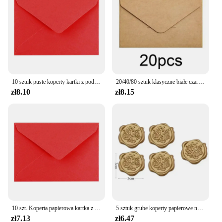
10 sztuk puste koperty kartki z podziękowaniami Handmade DIY koperta na przyjęcie urodzinowe Inivitation baby Shower Office kartka z życzeniami
20/40/80 sztuk klasyczne białe czarne Kraft puste Mini papierowe koperty okienne zaproszenie ślubne koperta koperta na prezent
zł8.10
zł8.15
10 szt. Koperta papierowa kartka z życzeniami zaproszenie na przyjęcie Kraft karty pocztowe ręcznie robione czyste karty na imprezę Inivitation
5 sztuk grube koperty papierowe na listy wysokiej jakości koperta na gotówkę Kawaii torba papierowa zaproszenia na przyjęcie weselne karty pocztówki okładka
zł7.13
zł6.47