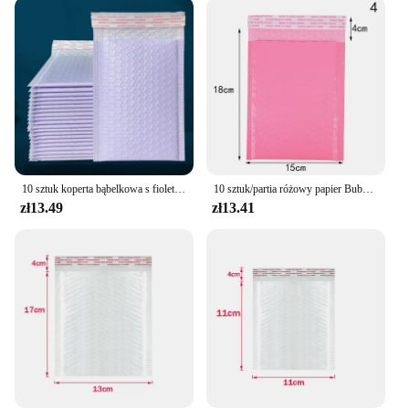
paramount, these paper envelopes are a testament to
eco-friendly practices. Made from high-quality,
recyclable paper, they are a sustainable choice for
your mailing needs. The water-resistant and tear-
proof properties ensure that your items are
protected from the elements, while the lightweight
design reduces your carbon footprint. With a variety
of colors and patterns to choose from, you can
select the perfect envelope to match your brand or
personal style.
10 sztuk koperta bąbelkowa s fioletowy poliester koperta bąbelkowa samo uszczelnienie koperty bąbelkowe torby na prezenty opakowanie kopertówka do książki
10 sztuk/partia różowy papier Bubble wyściełane koperty Mailers torba prezent Bubble Mailing koperta torba opakowania torby wysyłkowe Mailer torby
zł13.49
zł13.41
**Adaptable for Every Occasion**
The konvert pupyrchaty Koperty z papieru is not
just a practical choice; it's also a stylish one.
Available in sets, these envelopes are perfect for
wholesale and vendor needs. The foldable design
makes them easy to store and transport, making
them ideal for on-the-go businesses or those who
frequently mail items. The envelopes' adaptability
extends to various occasions, from birthdays to
business correspondence, ensuring you have the
right envelope for every event.