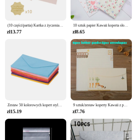
(10 części/partia) Kartka z życzeniami Karta z imieniem Koperta Tłoczenie na gorąco Miłość Perłowe kwadratowe koperty papierowe
10 sztuk papier Kawaii koperta słodkie słodkie torebka ślubna w stylu koperty zaproszenie na karty Scrapbooking prezent
zł13.77
zł8.65
Zestaw 50 kolorowych kopert stylu vintage, mieszanych kolorów 2,4 4 cale na przyjęcie weselne
9 sztuk/zestaw koperty Kawaii z podkładkami do listów słodkie koty papier do pisania listów wesele zaproszenie na karty okładka koreańskie artykuły papiernicze
zł15.19
zł7.76