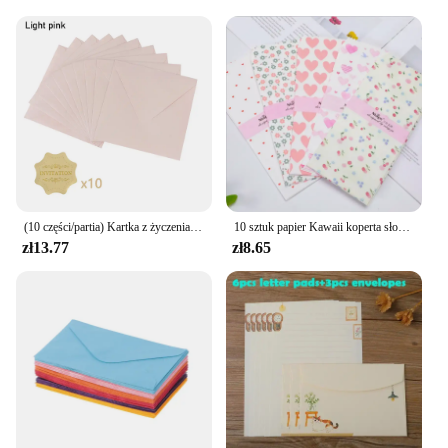
(10 części/partia) Kartka z życzeniami Karta z imieniem Koperta Tłoczenie na gorąco Miłość Perłowe kwadratowe koperty papierowe
10 sztuk papier Kawaii koperta słodkie słodkie torebka ślubna w stylu koperty zaproszenie na karty Scrapbooking prezent
zł13.77
zł8.65