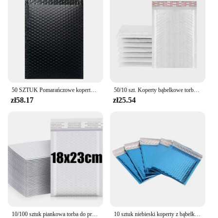
50 SZTUK Pomarańczowe koperty bąbelkowe Koperty bąbelkowe Torby do pakowania Bubble Bubble Samoprzylepne pocztówki Wysyłka Pakowanie Materiały biznesowe
50/10 szt. Koperty bąbelkowe torba wodoodporna pianka koperty z bąbelkami wysyłka kopertówka plastikowe samouszczelniające się torby do pakowania 11/15/23cm
zł58.17
zł25.54
10/100 sztuk piankowa torba do przechowywania wodoodporna biała koperta bąbelkowa torba samoprzylepna samoprzylepna opakowanie wysyłkowe pakiet kurierskich
10 sztuk niebieski koperty z bąbelkami folia wyściełane torby aluminiowa pocztowych torby opakowanie na prezenty wyściełane koperty wysyłkowe