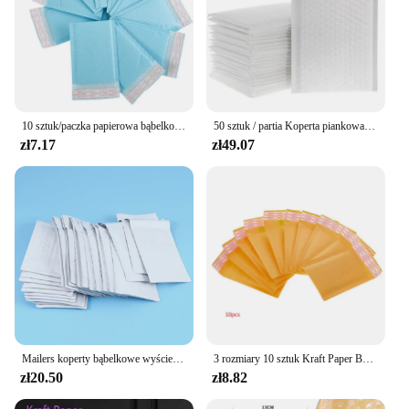
10 sztuk/paczka papierowa bąbelkowa wyściełana koperty pocztowe torba prezentowa bąbelkowa koperta pocztowa torba opakowanie torby przewozowe worek do wysyłki
50 sztuk / partia Koperta piankowa Samoprzylepne koperty pocztowe Wyściełane koperty wysyłkowe z bąbelkową torbą wysyłkową Opakowania wysyłkowe Czarny Złoty Srebrny
zł7.17
zł49.07
Mailers koperty bąbelkowe wyściełana koperta Poly 6X9 6X10 Mailer anty mailingowe opakowania ciśnieniowe A4 samoprzylepne paczki dostawy
3 rozmiary 10 sztuk Kraft Paper Bubble koperty torby Mailers wyściełana wysyłka koperta z bańką torebka wysyłkowa materiały biznesowe
zł20.50
zł8.82