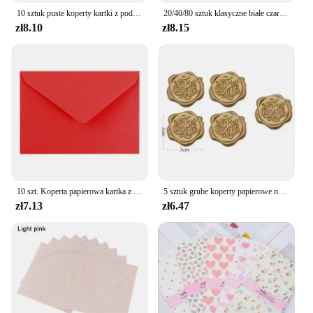
10 sztuk puste koperty kartki z podziękowaniami Handmade DIY koperta na przyjęcie urodzinowe Inivitation baby Shower Office kartka z życzeniami
20/40/80 sztuk klasyczne białe czarne Kraft puste Mini papierowe koperty okienne zaproszenie ślubne koperta koperta na prezent
zł8.10
zł8.15
10 szt. Koperta papierowa kartka z życzeniami zaproszenie na przyjęcie Kraft karty pocztowe ręcznie robione czyste karty na imprezę Inivitation
5 sztuk grube koperty papierowe na listy wysokiej jakości koperta na gotówkę Kawaii torba papierowa zaproszenia na przyjęcie weselne karty pocztówki okładka
zł7.13
zł6.47