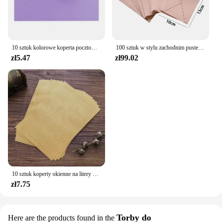
10 sztuk kolorowe koperta pocztowa puste kartki z podziękowaniami DIY koperta dla biura faktur osobiste listy zaproszenia
100 sztuk w stylu zachodnim puste mini koperty papierowe różowe zaproszenie na przyjęcie weselne kartki z życzeniami prezent mała koperta z paragonami biała
zł5.47
zł99.02
10 sztuk koperty okienne na litery DIY ręcznie robione opakowanie na prezent torba wesele zaproszenie okładka na kartę koperta gotówkowa artykuły papiernicze
zł7.75
Torby do
Here are the products found in the