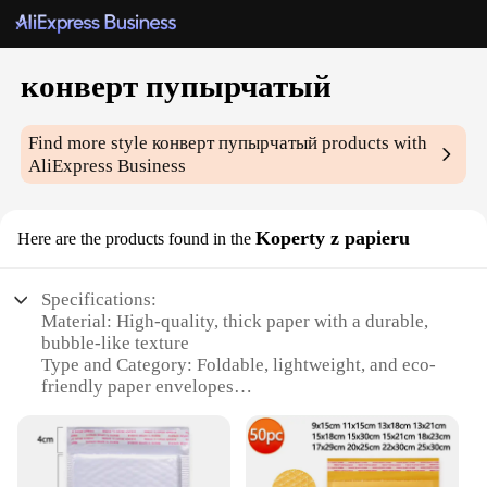
конверт пупырчатый
Find more style
конверт пупырчатый
products with
AliExpress Business
Koperty z papieru
Here are the products found in the
Specifications:
Material: High-quality, thick paper with a durable,
bubble-like texture
Type and Category: Foldable, lightweight, and eco-
friendly paper envelopes
Design and Style: Available in a variety of vibrant
colors and patterns to suit any occasion
Usage and Purpose: Ideal for mailing documents,
cards, and small gifts