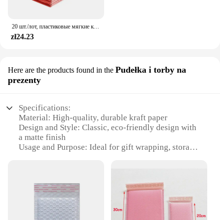
20 шт./лот, пластиковые мягкие конверты, подарочная сумка, почтовая сумка-конверт, доставка, пузырьковая почтовая отправка
zł24.23
Pudełka i torby na
Here are the products found in the
prezenty
Specifications:
Material: High-quality, durable kraft paper
Design and Style: Classic, eco-friendly design with
a matte finish
Usage and Purpose: Ideal for gift wrapping, storage,
and decoration
Typical Adaptive Scenario: Versatile for various
occasions such as birthdays, holidays, and special
events
Shape or Size or Weight or Quantity: Available in a
range of sizes to suit different gifts
Performance and Property: Lightweight yet sturdy,