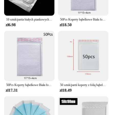
10 sztuk/partia białych piankowych torebek kopertowych samouszczelniających kopert wyściełanych kopert wysyłkowych z torebką wysyłkową
50Pcs Koperty bąbelkowe Biała folia bąbelkowa Samoprzylepna wyściełana torba na prezenty Opakowania Torby kopertowe Torba do wysyłki książek
zł6.98
zł18.50
50Pcs Koperty bąbelkowe Biała folia bąbelkowa Samoprzylepna wyściełana torba na prezenty Opakowania Torby kopertowe Torba do wysyłki książek
50 sztuk/partii koperty z folią bąbelkową do pakowania torby przewozowe Kraft Bubble koperta pocztowa torby
zł17.31
zł18.49