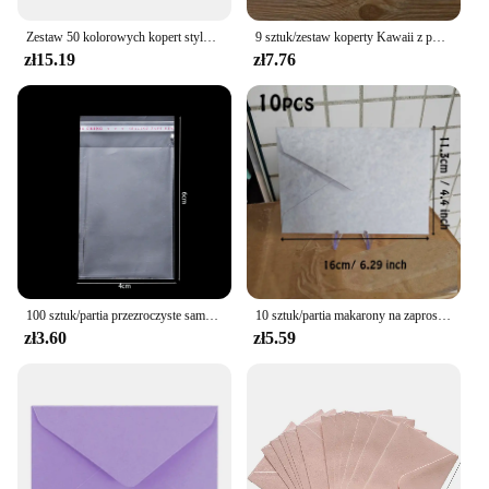
Zestaw 50 kolorowych kopert stylu vintage, mieszanych kolorów 2,4 4 cale na przyjęcie weselne
9 sztuk/zestaw koperty Kawaii z podkładkami do listów słodkie koty papier do pisania listów wesele zaproszenie na karty okładka koreańskie artykuły papiernicze
zł15.19
zł7.76
100 sztuk/partia przezroczyste samoprzylepne torby z celofanem z tworzywa sztucznego torby na prezenty i torebki do pakowania biżuterii
10 sztuk/partia makarony na zaproszenia ślubne wysokiej jakości 250g papierowe pocztówki małe firmy zaopatrują koperty papiernicze
zł3.60
zł5.59