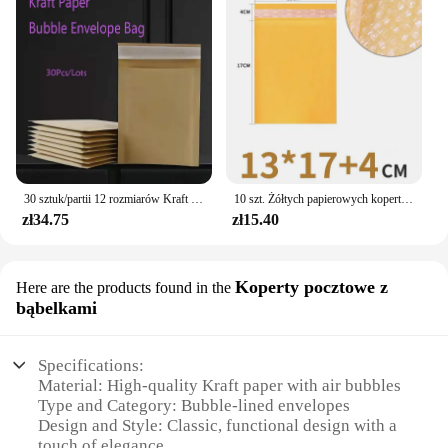
30 sztuk/partii 12 rozmiarów Kraft Paper Bubble koperty torby odporne na wstrząsy koperty z bąbelkami wyściełane wysyłka koperta z Bubble torebka wysyłkowa
10 szt. Żółtych papierowych kopert z bąbelkami kopert wyściełanych kopert wysyłkowych z bąbelkowymi torbami do pakowania torby kurierskie
zł34.75
zł15.40
Koperty pocztowe z
Here are the products found in the
bąbelkami
Specifications:
Material: High-quality Kraft paper with air bubbles
Type and Category: Bubble-lined envelopes
Design and Style: Classic, functional design with a
touch of elegance