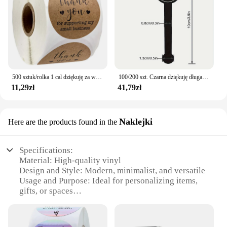
make them a reliable choice for any office
environment. They are perfect for vendors,
suppliers, and anyone looking to show appreciation
in a professional manner. The inclusion of all
necessary components for installation means that
you can start using them right away, making them a
hassle-free addition to your office supplies.
500 sztuk/rolka 1 cal dziękuję za wsparcie mojej małej firmy naklejki uszczelnianie biznesowe naklejki papiernicze na sklepowe zakupy
100/200 szt. Czarna dziękuję długa naklejka uszczelniająca naklejka na butelkę budyń, naklejka na etykietę na pudełko do pieczenia, pieczenie, produkty rękodzielnicze
11,29zł
41,79zł
Naklejki
Here are the products found in the
Specifications:
Material: High-quality vinyl
Design and Style: Modern, minimalist, and versatile
Usage and Purpose: Ideal for personalizing items,
gifts, or spaces
Performance and Property: Durable, waterproof, and
easy to apply
Shape or Size: Available in various sizes to suit