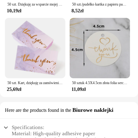
stationery collection.
50 szt. Dziękuję za wsparcie mojej małej firmy laserowa, odblaskowa karta z pozdrowieniami pocztówka do zakupów detalicznych Online
50 szt./pudełko kartka z papieru pakowego pusta wiadomość wizytówka karta z podziękowaniami karta do nauki do pisania etykiet na kartach
10,19zł
8,52zł
50 szt. Kart, dziękuję za zamówienie Karta do pakowania prezentów Komercyjna etykieta dekoracyjna Kartki z podziękowaniami Materiały dla małych firm
50 sztuk 4.5X4.5cm złota folia serce okrągłe dziękuję Tag do pakowania dekoracji pudełka karty na mały prezent biznesowy zawijanie powiesić Lables
25,69zł
11,09zł
Biurowe naklejki
Here are the products found in the
Specifications:
Material: High-quality adhesive paper