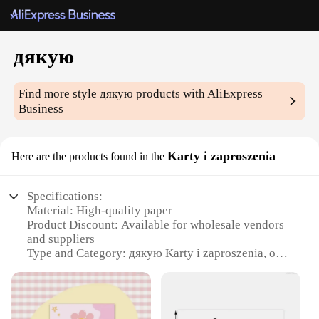
дякую
Find more style
дякую
products with AliExpress
Business
Karty i zaproszenia
Here are the products found in the
Specifications:
Material: High-quality paper
Product Discount: Available for wholesale vendors
and suppliers
Type and Category: дякую Karty i zaproszenia, or
Thank You Cards and Invitations
Design and Style: Elegant and versatile, suitable for
various occasions
Usage and Purpose: Perfect for expressing gratitude