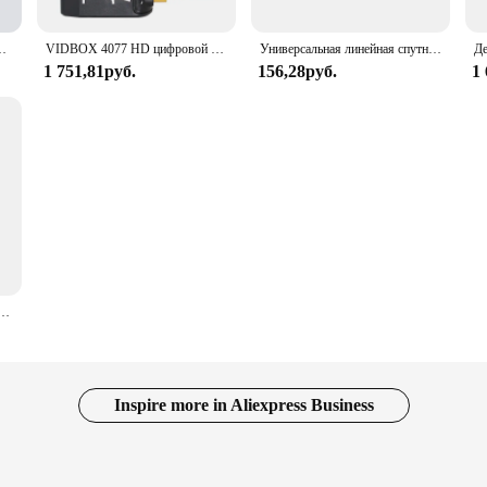
Band Single Universal PLL LNB
VIDBOX 4077 HD цифровой LNB для спутникового приемника, универсальный четырехдиапазонный LNBF Ku Band, шумовая фигурка дБ Quad LNB
Универсальная линейная спутниковая тарелка LNB LNBF FTA HD с одним выходом, 1 порт
1 751,81руб.
156,28руб.
1
р для спутникового телевидения, 4 выхода Lnbf 3,7 P HD 4,2-1080 ГГц, оптовая продажа с завода
Inspire more in Aliexpress Business