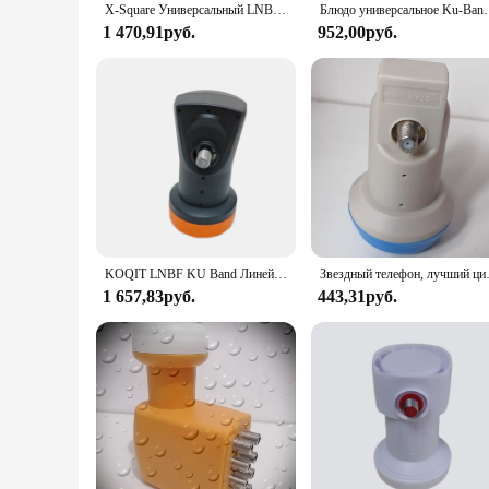
X-Square Универсальный LNB для спутникового ТВ-ресивера HD цифровая поддержка 4K Ku Band LNB шумовая фигурка 0,1 дБ одиночный LNBF водонепроницаемый LNB
Блюдо универсальное Ku-Band LNBF 9,75/10,6 4K UHD линейный п
1 470,91руб.
952,00руб.
KOQIT LNBF KU Band Линейный поляризационный 4K UHD LNBF блюдо универсальное KU-Band LNB цифровой спутниковый ресивер одиночный LNBF 60 дБ усиление
Звездный телефон, лучший цифровой 
1 657,83руб.
443,31руб.