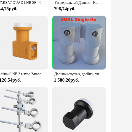
STARSAT QUAD LNB SR-4604 Universal Ku band MPEG4 MPEG2 1080P FULL HD
Универсальный Диапазон Ku, один выход LNBF для HD цифрового спутникового ресивера, антенна LNB
44,75руб.
796,74руб.
Двойной LNB 2 выход 2-полосный цифровой Full HD универсальный LNBF KU Band TV спутниковый 3D 4K
Двойной спутник, двойной универсальный Ku-диапазон, одинарный LNB с высоким коэффициентом усиления, низкий уровень шума, спутниковая антенна LNB
 120,54руб.
1 580,20руб.