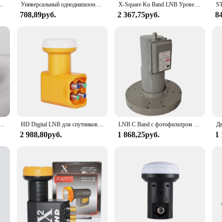
оляризованный KU-Band LNB с одним двойным выходом LNB цифровой спутниковый ТВ-приемник
Универсальный однодиапазонный спутниковый ресивер LNBF 9,75/10.6KU с двойным выходом Full HD, цифровой спутниковый ресивер Ku LNB, высокая полоса, низкий диапазон
X-Square Ku Band LNB Уровень шума: дБ супер качество 4k Универсальный двойной LNB для спутникового ТВ приемника блюдо ТВ LNBF
708,89руб.
2 367,75руб.
8
сигнал, универсальная лампа, водонепроницаемая, с высоким коэффициентом усиления, с низким уровнем шума
HD Digital LNB для спутникового приемника, универсальный Quad LNBF Ku Band, шумоподавляющая фигура 0.3dB Quad LNB
LNB C Band с фотофильтром для спутниковой антенны
2 988,80руб.
1 868,25руб.
1