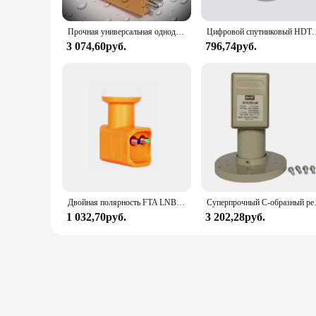
Прочная универсальная однодиапазонная спутная тарелка LNB с высоким коэффициентом усиления, низким уровнем шума
Цифровой спутниковый HDTV Ku 
3 074,60руб.
796,74руб.
Двойная полярность FTA LNB двойной универсальный Ku Band LNBF
Суперпрочный C-образный ресиве
1 032,70руб.
3 202,28руб.