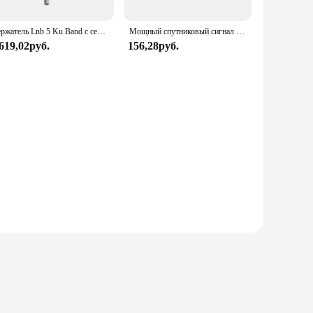
Держатель Lnb 5 Ku Band с сертифицированными алюминиевыми трубками и пластиком, легкий, со спутником с случайным определением местоположения
Мощный спутниковый сигнал Ku Band антенна с одним выходом LNB
 619,02руб.
156,28руб.