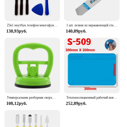
25в1 ноутбук телефон многофункциональный инструмент для разборки iPhone Samsung Xiaomi Redmi набор инструментов для ремонта отвертка комплект обслуживания
1 шт. лезвие из нержавеющей стали, мягкий тонкий рычаг, Открыватель для экрана мобильного телефона, планшета, инструменты для открывания батареи для Samsung, iPhone, iPad
138,93руб.
140,89руб.
Универсальная разборная сверхмощная присоска для мобильного телефона, инструменты для ремонта ЖК-экрана для iPhone iPad 5,5 см/2,2 дюйма
Теплоизоляционный рабочий коврик, термостойкая паяльная станция, ремонтная изоляционная изоляционная подушка, платформа для обслуживания, паяльный коврик
108,12руб.
252,89руб.