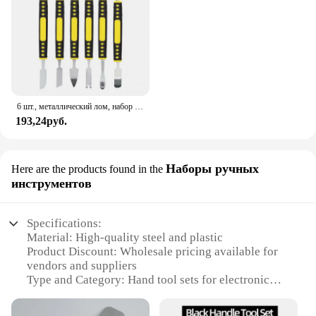
6 шт., металлический лом, набор инструментов для ремонта открытия, для мобильного телефона, ноутбука, две головки, металлический лопатка, наборы домашних ручных инструментов
193,24руб.
Наборы ручных
Here are the products found in the
инструментов
Specifications:
Material: High-quality steel and plastic
Product Discount: Wholesale pricing available for
vendors and suppliers
Type and Category: Hand tool sets for electronic
repair
Design and Style: Ergonomic and user-friendly