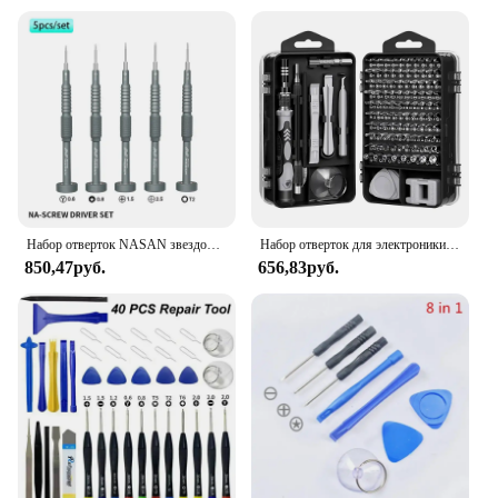
Набор отверток NASAN звездообразных звездочек высокой твердости T2 Y0.6 Pentalobe Phillips для ремонта телефонов, часов, планшетов, 5 шт.
Набор отверток для электроники 115 в 1, прецизионные отвертки, инструменты, гайковерт, профессиональные магнитные ремонтные инструменты, ремонт ноутбука
850,47руб.
656,83руб.