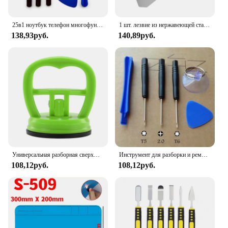
25в1 ноутбук телефон многофункциональный инструмент для разборки iPhone Samsung Xiaomi Redmi набор инструментов для ремонта отвертка комплект обслуживания
1 шт. лезвие из нержавеющей стали, мягкий тонкий рычаг, Открыватель для экрана мобильного телефона, планшета, инструменты для открывания батареи для Samsung, iPhone, iPad
138,93руб.
140,89руб.
Универсальная разборная сверхмощная присоска для мобильного телефона, инструменты для ремонта ЖК-экрана для iPhone iPad 5,5 см/2,2 дюйма
Инструмент для разборки и ремонта iPhone/iPad, 1 комплект
108,12руб.
108,12руб.