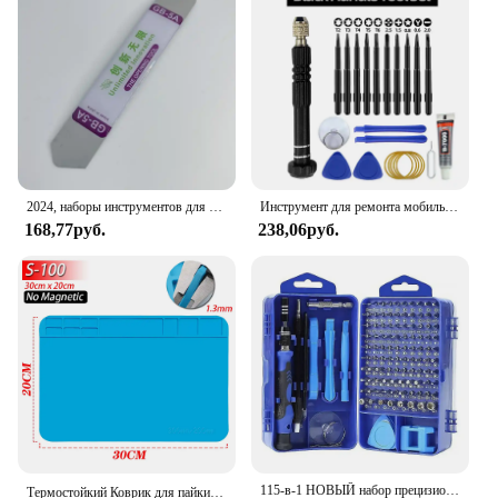
design
Usage and Purpose: Ideal for repairing mobile
phones
Typical Adaptive Scenario: Suitable for both
professional technicians and DIY enthusiasts
Shape or Size or Weight or Quantity:
Comprehensive set with various sizes and shapes of
tools
2024, наборы инструментов для ремонта мобильных телефонов, металлические лопатки, ремонт открытия для IPhone, Samsung, смартфона, ноутбука, планшета, ручные инструменты
Инструмент для ремонта мобильных телефонов, отвертка, разборка аккумулятора планшета, открытие экрана, очистка от пыли, набор разборки, маленький Пентагон
Features:
168,77руб.
238,06руб.
**Unmatched Quality and Versatility**
Crafted from durable high-quality steel and plastic,
this mobile phone repair tool set is designed to
withstand the rigors of frequent use. The ergonomic
design ensures a comfortable grip, reducing hand
fatigue during prolonged use. The set includes a
variety of tools, each tailored for specific repair
tasks, making it an indispensable addition to any
technician's toolkit or DIY enthusiast's collection.
**Reliable Performance and Ease of Use**
The precision-engineered tools in this set are
115-в-1 НОВЫЙ набор прецизионных отверток, многофункциональный профессиональный инструмент для ремонта с магнитом, подходит для различных ремонтов
Термостойкий Коврик для пайки 932 ℉ ESD, рабочие инструменты, набор для ремонта компьютера и телефона, рабочий коврик для ремонта, термостойкая платформа для обслуживания