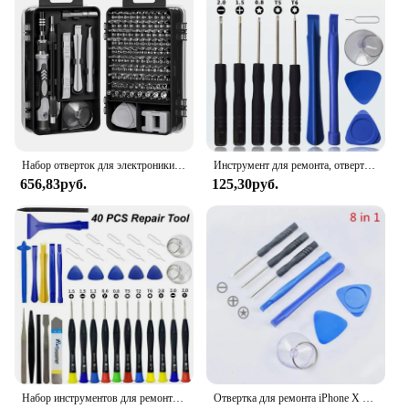
Набор отверток для электроники 115 в 1, прецизионные отвертки, инструменты, гайковерт, профессиональные магнитные ремонтные инструменты, ремонт ноутбука
Инструмент для ремонта, отвертка с пластиковым стержнем и лезвием для экрана iPhone, iPad, портативный компьютер, ручной набор для разборки
656,83руб.
125,30руб.
Набор инструментов для ремонта мобильных телефонов 40 в 1, набор отверток для открытия Spudger Pry для iPhone X XR XS 8 7 11 12 13 14 15, ручные инструменты
Отвертка для ремонта iPhone X XR XS 8 7 6S 11 12 13