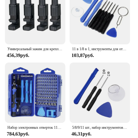
Универсальный зажим для крепления, 1/4 шт., регулируемые инструменты для ремонта мобильных телефонов, крепежный зажим для ЖК-экрана, аксессуары для столовых приборов
11 в 1/8 в 1, инструменты для открытия экрана мобильных телефонов, ремонтный комплект, мини-отвертки, набор инструментов для телефонов для IPhone, Samsung, HTC
456,39руб.
103,87руб.
Набор электронных отверток 115 в 1, прецизионные отвертки, гайковерт, профессиональные магнитные инструменты для ремонта, ремонт ноутбука
5/8/9/11 шт., набор инструментов для ремонта
784,63руб.
46,31руб.