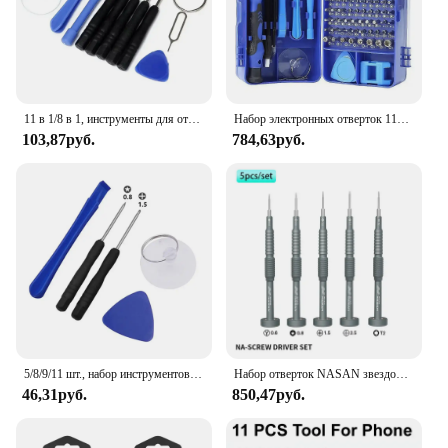
11 в 1/8 в 1, инструменты для открытия экрана мобильных телефонов, ремонтный комплект, мини-отвертки, набор инструментов для телефонов для IPhone, Samsung, HTC
Набор электронных отверток 115 в 1, прецизионные отвертки, гайковерт, профессиональные магнитные инструменты для ремонта, ремонт ноутбука
103,87руб.
784,63руб.
5/8/9/11 шт., набор инструментов для ремонта
Набор отверток NASAN звездообразных звездочек высокой твердости T2 Y0.6 Pentalobe Phillips для ремонта телефонов, часов, планшетов, 5 шт.
46,31руб.
850,47руб.