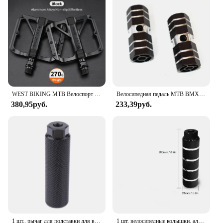
WEST BIKING MTB Велоспорт педали, герметичный подшипник ультралегкий алюминиевый сплав подножка противоскользящая велосипедная Платформа педали запчасти для велосипеда
Велосипедная педаль MTB BMX, подножка из сплава, Подножка-рычаг, Нескользящие зажимы, передняя и задняя оси, Аксессуары для ног
380,95руб.
233,39руб.
1 шт., рычаг для подставки для велосипеда, 3-8 дюймов
1 шт. велосипедные колышки, алюминиевый сплав, противоскользящая свинцовая ножка для велосипеда BMX, подходит для 3, 8-дюймовых осей, велосипедные колышки, противоскользящие свинцовые колышки для подставки под велосипед