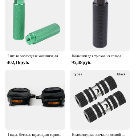
2 шт. велосипедные колышки, алюминиевый сплав, противоскользящая свинцовая ножка для велосипеда, подходит для 3/8 дюймовых осей, велосипедные колышки, противоскользящие свинцовые подставки, колышки
Колышки для трюков из сплава 1 шт., подставки для BMX велосипеда, 3, 8 дюймов, осевые, велосипедные колышки, противоскользящие, свинцовые, подставки, велосипедные аксессуары
402,16руб.
95,48руб.
1 пара, Детские педали для горного велосипеда, Нескользящие педали
Велосипедные запчасти, осевой шестиугольный цилиндр, подставка для ног, педали для горного велосипеда, велосипедные педали, оси, подставки для ног, велосипедные колышки