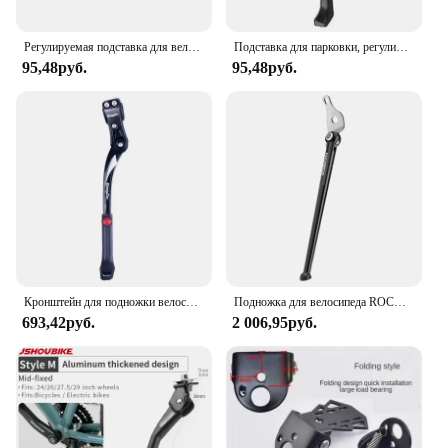
Регулируемая подставка для велосипеда, алюминиевый сплав, для горных велосипедов/снега/складных велосипедов/электромобилей, боковая подставка для ног, 22-29 дюймов
Подставка для парковки, регулируемая подставка из алюминиевого сплава, для горных и дорожных велосипедов, снежный складной
95,48руб.
95,48руб.
Кронштейн для подножки велосипеда DEEMOUNT из алюминиевого сплава KA59, Опорный кронштейн, Стояночная стойка для горного велосипеда/дорожного велосипеда, запчасти для верховой езды
Подножка для велосипеда ROCKBROS, 16 дюймов, регулируемая подставка из алюминиевого сплава, надежная подножка
693,42руб.
2 006,95руб.