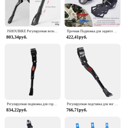
JSHOUBIKE Регулируемая велосипедная подставка из алюминиевого сплава MTB/снег/складной велосипед/электромобиль велосипед боковая подножка 24-29 дюймов
Прочная Подножка для заднего сиденья MTB, монтируемая на заднее колесо, велосипедные педали, складная подножка, велосипедные аксессуары, нескользящая подножка
803,34руб.
422,41руб.
Регулируемая подножка для горного и дорожного велосипеда, стойка для парковки с откидной ножкой, опора для бокового велосипеда, велосипедные аксессуары
Регулируемая подставка для ног для горного велосипеда
834,22руб.
766,71руб.