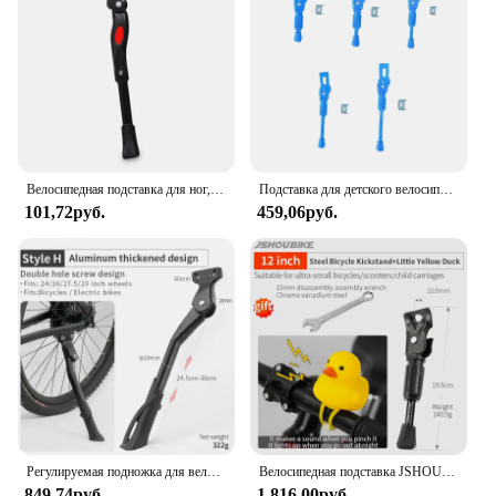
Велосипедная подставка для ног, регулируемая опора для горного велосипеда, подставка для ног, универсальные аксессуары для велосипеда
Подставка для детского велосипеда, регулируемая Нескользящая опора для ног велосипеда, с боковой опорой
101,72руб.
459,06руб.
Регулируемая подножка для велосипеда GOLDIX, подножка из алюминиевого сплава для горного велосипеда/снега/складного велосипеда/электромобиля, боковая подножка для велосипеда 24-29 дюймов
Велосипедная подставка JSHOUBIKE, стальная подставка для горного велосипеда/снега/Складная велосипедная боковая подножка, 14-20 дюймов, со шпунком, стандартная желтая утка, 18 дюймов
849,74руб.
1 816,00руб.