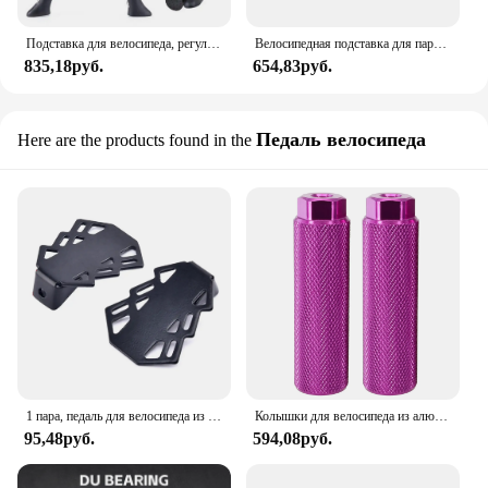
Подставка для велосипеда, регулируемая универсальная подставка из нержавеющей стали, двойная, для горных велосипедов, с подставкой для ног, велосипедные аксессуары
Велосипедная подставка для парковки, Регулируемая Боковая подставка для ног, велосипедный держатель для ног, сменные детали
835,18руб.
654,83руб.
Педаль велосипеда
Here are the products found in the
1 пара, педаль для велосипеда из марганцевой стали
Колышки для велосипеда из алюминиевого сплава Нескользящие свинцовые колышки для BMX велосипеда подходят для 3 8 дюймовых осей велосипедные колышки противоскользящие свинцовые колышки
95,48руб.
594,08руб.