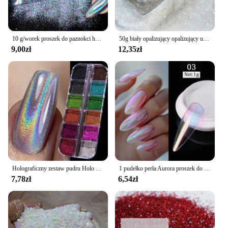
10 g/worek proszek do paznokci holograficznego bardzo cienkie brokatu lustro chromowany Pigment lakier żelowy UV zdobienie paznokci dekoracje
50g biały opalizujący opalizujący ultracienki brokat pyłowy drobny holograficzny ultracienki brokat - opalizujący brokat
9,00zł
12,35zł
Holograficzny zestaw pudru Holo Silver ociera kurz czarny różowy chrom brokat do paznokci laserowy Pigment do paznokci DIA Manicure
1 pudełko perła Aurora proszek do paznokci purpurowy różowy niebieski chrom brokat Pigment pył lakier żelowy UV zdobienia paznokci puder Manicure
7,78zł
6,54zł