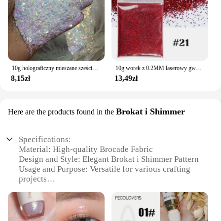
10g holograficzny mieszane sześciokąt kształt Chunky Irediscent Nail Art Glitter płatki laserowe świecący cekiny plastry zdobienie paznokci dekoracje
10g worek z 0.2MM laserowy gwóźdź z brokatem do paznokci z brokatem błyszczącym wypełnieniem do paznokci profesjonalne materiały akcesoria do paznokci
8,15zł
13,49zł
Brokat i Shimmer
Here are the products found in the
Specifications:
Material: High-quality Brocade Fabric
Design and Style: Elegant Brokat i Shimmer Pattern
Usage and Purpose: Versatile for various crafting
projects
Type and Category: Glitter and Sparkle Sets
Performance and Property: Durable and Long-
lasting
Quantity: Available in Sets for Bulk Purchases