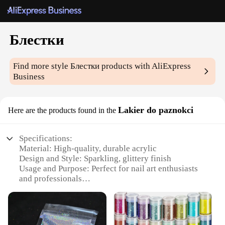
Блестки
Find more style
Блестки
products with AliExpress
Business
Lakier do paznokci
Here are the products found in the
Specifications:
Material: High-quality, durable acrylic
Design and Style: Sparkling, glittery finish
Usage and Purpose: Perfect for nail art enthusiasts
and professionals
Performance and Property: Easy application, long-
lasting wear
Quantity: Available in sets of various sizes
Type and Category: Nail art glitter, wholesale and