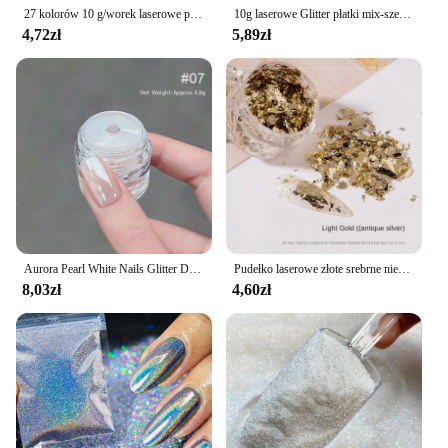
27 kolorów 10 g/worek laserowe paznokcie brokat chromowany proszek do paznokci diamentowa tęcza liniowy brokatowy lakier żelowy holograficzny Pigment Shimmer
10g laserowe Glitter płatki mix-sześciokąt holograficzny świecący proszek zdobienie paznokci dekoracje luźne odblaskowe syrenka Chunky cekiny
4,72zł
5,89zł
Aurora Pearl White Nails Glitter Dust Chrome Moonlight White Rubbing on Powder Shell Mirror Pigment Nail Art Supplies Decoration
Pudełko laserowe złote srebrne nieregularne papier z folii aluminiowej naklejka artystyczna do paznokci brokat Manicure lakier żelowy UV ozdabianie paznokci narzędzia
8,03zł
4,60zł