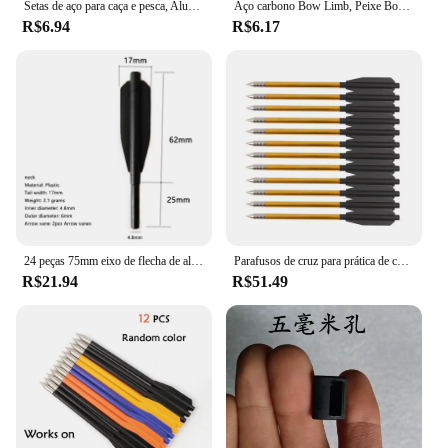
Setas de aço para caça e pesca, Alumínio Tiro Acessórios, Tiro com Arco Ferramentas, ao ar livre e Recreação, 5 PCs, 10 PCs, 15 PCs
Aço carbono Bow Limb, Peixe Bow String, Caça ao ar livre e Tiro Acessórios, 24 Strand, 16.73 ", 60,70 Libra
R$6.94
R$6.17
24 peças 75mm eixo de flecha de alumínio inserção de alumínio adequada para tiro com arco acessórios
Parafusos de cruz para prática de caça, pontas de aço para 50-80lbs, cremalheira triangular, 160mm, 9g, 6,5 polegadas, 12 peças
R$21.94
R$51.49