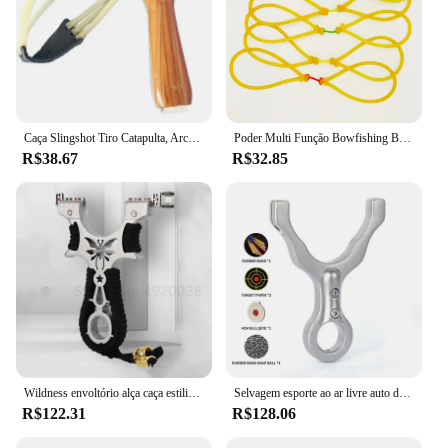
Caça Slingshot Tiro Catapulta, Arco descanso seta, Crossbow Bolt
Poder Multi Função Bowfishing Besta, Bestas de caça, Slingshot Composto Bow, Profissional Adulto Precision Sling
R$38.67
R$32.85
Wildness envoltório alça caça estilingue esporte ao ar livre catapulta de alta precisão grande poderoso sobrevivência estilingues besta estilingue
Selvagem esporte ao ar livre auto defesa sobrevivência estilingue de aço inoxidável alta poderosa besta alta precisão estilingue catapulta
R$122.31
R$128.06