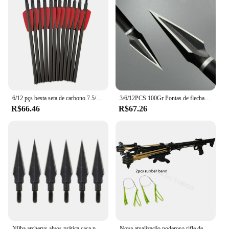
6/12 pçs besta seta de carbono 7.5/15 polegada Spine350 R-9 caça tiro com arco
3/6/12PCS 100Gr Pontas de flecha de caça Arco recurvo composto Tradicional clássica Broadheads
R$66.46
R$67.26
N0ha archerys alvos prática caça ponta flecha archerys ponto prática ponta campo aço carbono conjunto ponta flecha
Nova atualização poderoso rifle de estilingue portátil semi-automático edição aprimorada arco de estilingue para caça ao ar livre e tiro