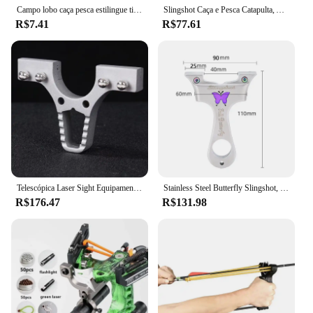
Campo lobo caça pesca estilingue tiro catapulta arco flecha resto arco estilingue tiro catapulta besta parafuso tiro peixe
Slingshot Caça e Pesca Catapulta, Arco Arrow Brush, Sling Shot Catapult, Parafuso besta, Peixe, 2023, Novo
R$7.41
R$77.61
Telescópica Laser Sight Equipamento de Tiro, Catapult Hunting Slingshot, Alta Precisão, Poderoso, Besta, Arrow Launcher
Stainless Steel Butterfly Slingshot, Caça ao ar livre, Bestas, Spring Sling, Tirachinas Tiro
R$176.47
R$131.98