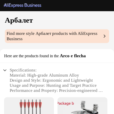
Арбалет
Find more style
Арбалет
products with AliExpress
Business
Arco e flecha
Here are the products found in the
Specifications:
Material: High-grade Aluminum Alloy
Design and Style: Ergonomic and Lightweight
Usage and Purpose: Hunting and Target Practice
Performance and Property: Precision-engineered for
Accuracy
Parts and Accessories: Comes with 10 Precision-
crafted Arrows
Applicable People: Ideal for both Beginners and