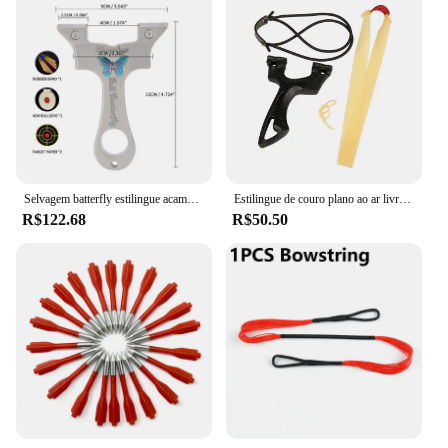
Selvagem batterfly estilingue acampamento ao ar livre sobrevivência auto defesa catapulta alta precisão grande poderoso estilingue besta
Estilingue de couro plano ao ar livre competitivo estilingue estilingue tiro com arco e flecha ao ar livre
R$122.68
R$50.50