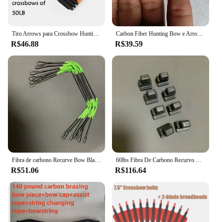
Tiro Arrows para Crossbow Hunting, Pontas de Alumínio, Parafuso, 6.25 "Comprimento, Flechas com Arco, Caça Acessórios, 12 PCs, 24 PCs, 36PCs
Carbon Fiber Hunting Bow e Arrows, Manganês Aço e Fatias de Fibra de Carbono, Toy Adulto Outdoor, Cross Bow Limb Bowstring, 50 a 80 libras
R$46.88
R$39.59
Fibra de carbono Recurve Bow Blade, High Poundage Hunting Blade, Alta Flex Composto Bow Blade, £ 80
60lbs Fibra De Carbono Recurvo Bow Blade High Flex Crossbow Membro Alta Poundage Bow Blade Caça Bow
R$51.06
R$116.64