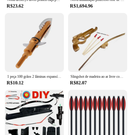
R$23.62
R$1,694.96
1 peça 100 grãos 2 lâminas expansíveis ponto flecha com cabeças seta pontas flecha aço inoxidável para
Slingshot de madeira ao ar livre com arco e flecha, arco e flecha brinquedos, adequado para pais e filhos, jogos ao ar livre
R$10.12
R$82.07