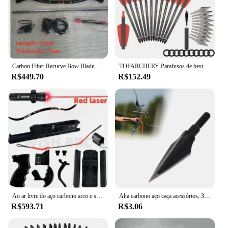
Carbon Fiber Recurve Bow Blade, High Poundage, Hunting Crossbow, High Flex Composto, DIY, 200lbs, 140lbs
TOPARCHERY Parafusos de besta de 7,5 polegadas, setas de carbono puro, palhetas de 2 "com 24 48 pontas de flecha para caça e tiro
R$449.70
R$152.49
Ao ar livre do aço carbono arco e seta, Caça e CrossbowShooting Acessórios, Bow Limb, Laser Bow, Peixe, Escala, DIY
Alta carbono aço caça acessórios, 3 lâminas, com lâminas afiadas, para tiro com arco, 100 grãos
R$593.71
R$3.06