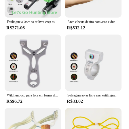
Estilingue a laser ao ar livre caça estilingue catapulta poderoso estilingue a laser para capturar peixes profissional besta caça caza
Arco e besta de tiro com arco e duas seções de carbono misto, fácil de transportar, alta precisão, besta poderosa
R$271.06
R$532.12
Wildhunt oco para fora em forma de estilingue esporte ao ar livre catapulta de caça de aço inoxidável grande poderoso estilingue profissional besta
Selvagem ao ar livre anel estilingue sobrevivência auto defesa grande poderosa catapulta mini caça profissional estilingues besta
R$96.72
R$33.02