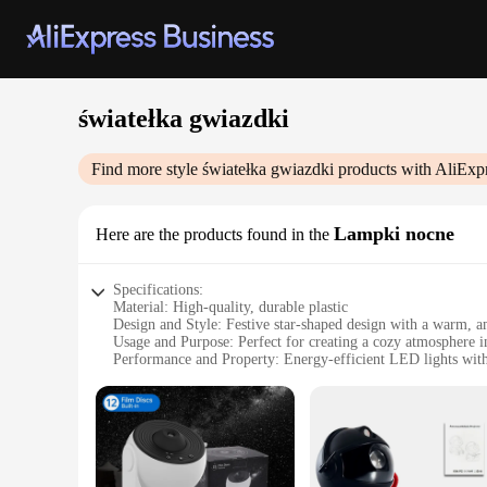
światełka gwiazdki
Find more style
światełka gwiazdki
products with AliExp
Lampki nocne
Here are the products found in the
Specifications:
Material: High-quality, durable plastic
Design and Style: Festive star-shaped design with a warm, 
Usage and Purpose: Perfect for creating a cozy atmosphere i
Performance and Property: Energy-efficient LED lights with
Shape or Size or Weight or Quantity: Available in sets of 1
Applicable People: Ideal for children and adults alike, enhanc
Features:
|Wholesale|
**Enchanting Decor for Every Occasion**