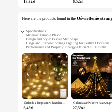
18,32zł
6,52zł
Oświetlenie strun
Here are the products found in the
Specifications:
Material: Durable Plastic
Design and Style: Festive Star Shape
Usage and Purpose: Strings Lighting for Festive Occasions
Performance and Property: Energy-Efficient LED Bulbs
Quantity: Multiple Sets Available
Discount: Wholesale and Vendor Pricing Options
Features:
**Illuminate Your Celebrations**
The światełka gwiazdki, or star-shaped string lights, are th
celebration, these lights will add a touch of sparkle and ch
energy-efficient LED bulbs ensure that your lighting is both
electricity bills.
**Versatile and Convenient Lighting Solution**
These star-shaped string lights are not just for the holidays;
area or create a more intimate setting, depending on your ne
Girlanda z lampkami w kształcie gwiazdek USB/zasilanie bateryjne bajkowe oświetlenie LED oświetlenie bożonarodzeniowe na imprezę wesele girlanda ozdoba na choinkę na zewnątrz
Girlanda żarówkowa na zew
season or for individuals who want to purchase in bulk for pe
both indoor and outdoor settings.
6,45zł
27,59zł