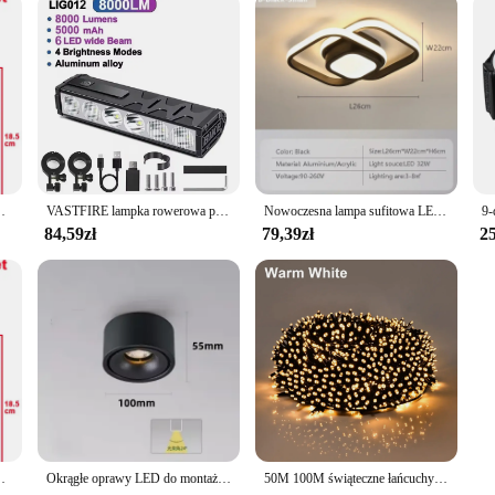
u Wystrój sypialni Tło Fotografia Atmosfera ścienna
VASTFIRE lampka rowerowa przednia 25500 lumenów lampka rowerowa 10000mAh wodoodporna latarka USB ładowanie MTB Road akcesoria do lamp rowerowych
Nowoczesna lampa sufitowa LED kwadratowe okrągłe oprawy korytarz przedpokój korytarz kryty pilot Led Home Decor lampa oświetlenie połysk
84,59zł
79,39zł
25
u Wystrój sypialni Tło Fotografia Atmosfera ścienna
Okrągłe oprawy LED do montażu powierzchniowego 7W 10W 12W 15W Lampy sufitowe montowane na powierzchni Światło punktowe 110V/220V LED DownLight
50M 100M świąteczne łańcuchy świetlne LED 220V zewnętrzna wodoodporna girlanda bajkowe światło na ślub wakacyjny ogród dekoracja trawnika ulicznego