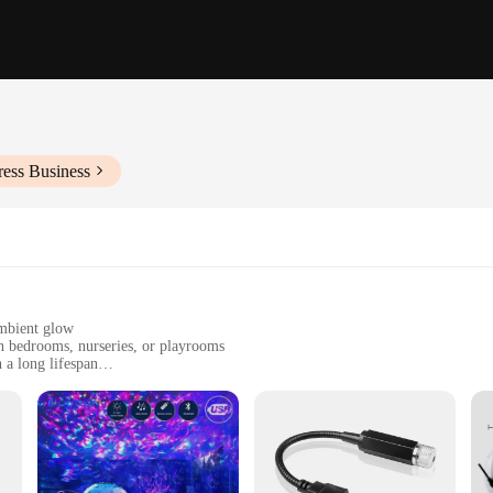
ress Business
ambient glow
n bedrooms, nurseries, or playrooms
 a long lifespan
0 or 20, each lamp measures approximately 2.5 inches in diameter
ing the festive spirit