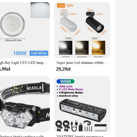
your space is transformed into a festive wonderland. The
 design not only looks great but also ensures that the lights
individual looking to add a touch of festive cheer to your
High Bay Light UFO LED lampa sufitowa 85-265V oświetlenie garażowe wodoodporna lampa warsztatowa Super jasne oświetlenie przemysłowe dla fabryki
Super jasne Led składane reflektory 40W aluminiowe 360 ° regulowany sufitowy miejsca lampa świecąca W dół do salonu W kuchni W centrum handlowym
,99zł
29,29zł
9-diodowa latarka czołowa z silnym światłem, ładowana przez USB, z czujnikiem ruchu, przenośna, wędkarska, kempingowa, zewnętrzna latarka czołowa, latarka robocza
VASTFIRE lampka rowerowa przednia 25500 lumenów lampka rowerowa 10000mAh wodoodporna latarka USB ładowanie MTB Road akcesoria do lamp rowerowych