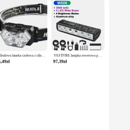
9-diodowa latarka czołowa z silnym światłem, ładowana przez USB, z czujnikiem ruchu, przenośna, wędkarska, kempingowa, zewnętrzna latarka czołowa, latarka robocza
VASTFIRE lampka rowerowa przednia 25500 lumenów lampka rowerowa 10000mAh wodoodporna latarka USB ładowanie MTB Road akcesoria do lamp rowerowych
,49zł
97,39zł