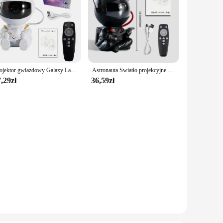
Projektor gwiazdowy Galaxy Lampka nocna Astronauta Projektor kosmiczny Gwiaździsta mgławica Sufitowa lampa LED do sypialni Dom Dekoracyjny prezent dla dzieci
Astronauta Światło projekcyjne gwiaździstego nieba Pełne gwiazd Światło otoczenia Spaceman Laser Nebula Water Ripple Światło projekcyjne do sypialni
,29zł
36,59zł