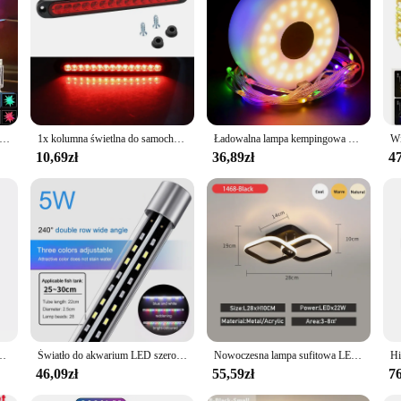
le usage, they are suitable for a wide range of celebrations, from Christmas to
ny festive occasion.
a aplikacja RGBIC fajerwerkowa girlanda żarówkowa ze zdalną choinką gwiazda Topper Light zewnętrzne wiszące migoczące światło gwiazd
1x kolumna świetlna do samochodu 15LED żarówki do samochodu ciężarówka SUV RV boczny znacznik hamulca lampy kierunkowskazu kierunkowskazy tylne światło ostrzegawcze 12v 24v
Ładowalna lampa kempingowa USB 10-metrowa girlanda żarówkowa Zewnętrzna lampa do namiotu RGB Nastrojowe oświetlenie XTE Latarka LED z haczykiem magnetycznym
10,69zł
36,89zł
47
gawczy ruchu migające światło ostrzeżenie bezpieczeństwo policja ramię skrzynia awaryjne światło
Światło do akwarium LED szerokokątna wodoodporna lampa do akwarium zanurzeniowa wysoka jasność RGB oświetlenie dekoracyjne do akwarium rosną rośliny 22-57cm
Nowoczesna lampa sufitowa LED do korytarza schody wejście na poddasze kwadratowe oświetlenie wewnętrzne w stylu minimalistycznym wyposażenie kuchni
46,09zł
55,59zł
76