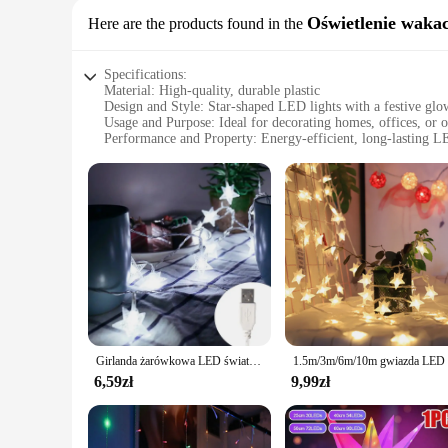
Oświetlenie wakac
Here are the products found in the
Specifications:
Material: High-quality, durable plastic
Design and Style: Star-shaped LED lights with a festive glo
Usage and Purpose: Ideal for decorating homes, offices, or 
Performance and Property: Energy-efficient, long-lasting L
Quantity: Available in sets of 5, 10, or 20 pieces
Applicable People: Suitable for both wholesale vendors and 
Features:
**Illuminate Your Festive Spirit**
The światełka gwiazdki, or star-shaped LED lights, are the pe
that your festive glow lasts longer. Whether you're looking to
to 20 pieces, you can scale your decorations to match the siz
**Durable and Eco-Friendly**
Crafted from high-quality, durable plastic, these star-shaped
Girlanda żarówkowa LED światła na zewnątrz gwiazda łańcuch światła Garland żarówka lampki strona główna ślub ogród dekoracje świąteczne
ensuring that your festive glow remains consistent throughou
footprint while adding a touch of festive charm.
6,59zł
9,99zł
**For Every Celebration**
Whether you're a wholesale vendor looking to stock up for th