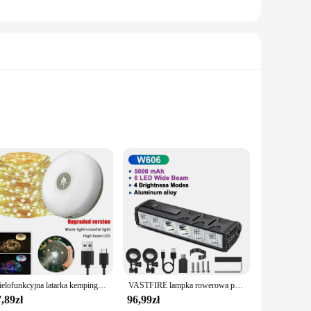
r you're decorating for Christmas, New Year's, or any other
o symbolizes the joy and warmth of the holiday season. The
 these lights for longer periods without worrying about high
e multiple sets available ensure that you can cover a large
oice for businesses looking to stock up for the holiday
Wielofunkcyjna latarka kempingowa 4 w 1, ładowana przez USB, zewnętrzna latarka dekoracyjna do namiotu XTE LED z haczykiem magnetycznym
VASTFIRE lampka rowerowa przednia 25500 lumenów lampka rowerowa 10000mAh wodoodporna latarka USB ładowanie MTB Road akcesoria do lamp rowerowych
he rigors of frequent use, making them a reliable choice for
,89zł
96,99zł