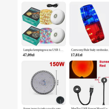
**Effortless Setup and Maintenance**
Setting up the star-shaped string lights is a breeze, with no
lights are designed for easy maintenance, with LED bulbs that
are evenly distributed, creating a consistent and captivating
home, these star-shaped string lights are the perfect choice.
Lampka kempingowa na USB 10-metrowa lampka namiot na zewnątrz lampka LED RGB nastrojowe oświetlenie XTE z haczyk z magnesem
Czerwony/Bule biały stroboskop lampa mocowana na klips sygnał ostrze
47,09zł
17,81zł
Super jasne światła wysoka zatoka LED W kształcie UFO 200W AC220V wodoodporna komercyjna lampa garażowa warsztatowa na rynku przemysłowym
MeeToo USB Sunset Mood Lamp Led Projector Neonowa lampka nocna do salon