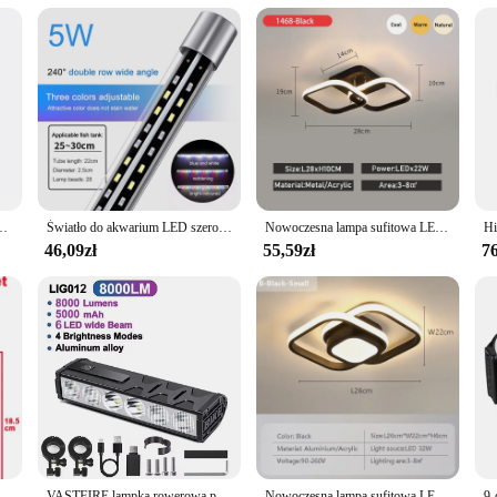
 complex wiring or installation required. Simply unpack, plug in, and watch as 
 are less prone to burnout and can be easily replaced if needed. The star-shaped
 display. Whether you're a vendor looking to stock up for the holiday rush or an 
gawczy ruchu migające światło ostrzeżenie bezpieczeństwo policja ramię skrzynia awaryjne światło
Światło do akwarium LED szerokokątna wodoodporna lampa do akwarium zanurzeniowa wysoka jasność RGB oświetlenie dekoracyjne do akwarium rosną rośliny 22-57cm
Nowoczesna lampa sufitowa LED do korytarza schody wejście na poddasze kwadratowe oświetlenie wewnętrzne w stylu minimalistycznym wyposażenie kuchni
46,09zł
55,59zł
76
u Wystrój sypialni Tło Fotografia Atmosfera ścienna
VASTFIRE lampka rowerowa przednia 25500 lumenów lampka rowerowa 10000mAh wodoodporna latarka USB ładowanie MTB Road akcesoria do lamp rowerowych
Nowoczesna lampa sufitowa LED kwadratowe okrągłe oprawy korytarz przedpokój korytarz kryty pilot Led Home Decor lampa oświetlenie połysk