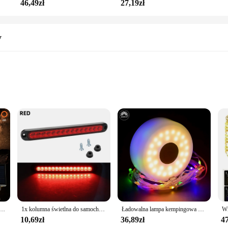
46,49zł
27,19zł
y
e perfect accessory for creating a magical ambiance at any festive event. Whethe
arm to your decor. The star-shaped design is not only visually appealing but als
 environmentally friendly and cost-effective, allowing you to enjoy the glow of
 they can be used throughout the year to add a festive touch to any gathering. Th
eds. The wholesale and vendor pricing options make these lights an excellent ch
nątrz słoneczna, 280 gwiazda LED lampki 9 pasm 9,8 stopy wodospadu lampki choinkowe 8 trybów wodoodpornych dla wystrój ogrodu
1x kolumna świetlna do samochodu 15LED żarówki do samochodu ciężarówka SUV RV boczny znacznik hamulca lampy kierunkowskazu kierunkowskazy tylne światło ostrzegawcze 12v 24v
Ładowalna lampa kempingowa USB 10-metrowa girlanda żarówkowa Zewnętrzna lampa do namiotu RGB Nastrojowe oświetlenie XTE Latarka LED z haczykiem magnetycznym
rsonal use. The durable plastic material ensures that the lights can withstand t
10,69zł
36,89zł
47