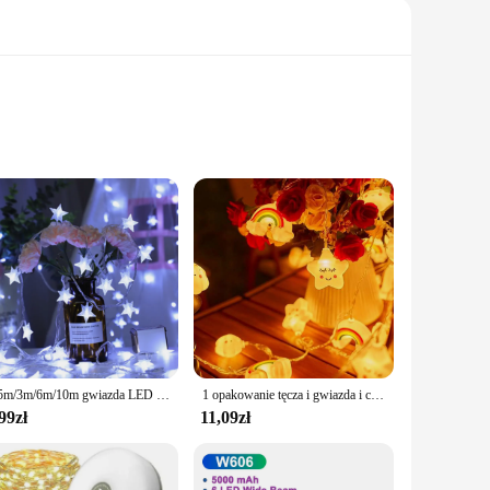
 aesthetically pleasing but also energy-efficient, ensuring
 to fit any setting. With a variety of sets available, from 5
 are not only energy-efficient but also long-lasting,
1.5m/3m/6m/10m gwiazda LED łańcuchy świetlne Christmas Garland baterii USB zasilany ślub kurtyna na imprezę String Fairy lampy dla domu
1 opakowanie tęcza i gwiazda i chmura łańcuchy świetlne dekoracyjne LED bajkowe oświetlenie zasilany z baterii światła migoczące na dekoracja sypialni imprezowe
le choice for your holiday decorations, reducing your carbon
99zł
11,09zł
heer to your home, these star-shaped LED lights are the