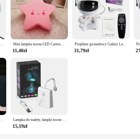
Sky Obrotowa lampka nocna LED Planetarium Dzieci Sypialnia Gwiazda Lampki nocne Światło księżyca Lampa prezentowa dla dzieci
Mini lampka nocna LED Cartoon Fantasy Star Moon oświetlenie wewnętrzne lampka nocna dekoracja pokoju dziecięcego prezent dla dzieci zabawka lampka nocna
Projektor gwiazdowy Galaxy Lampka nocna Astronauta Projektor kosmiczny Gwiaździsta mgławica Sufitowa lampa LED do sypialni Dom Dekoracyjny prezent dla dzieci
11,40zł
31,79zł
27
ałcie gwiazdy pilot gniazdo lampa dekoracja sypialni lampki nocne kinkiety dla dzieci dzieci dziecko sen lampki nocne
Lampka do toalety, lampki nocne do toalety z projektorem gwiazdowym i czujnikiem ruchu 16-miastowa zmiana kolorów, lampka nocna LED na deskę sedesową
15,19zł