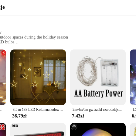
je
w
outdoor spaces during the holiday season
ED bulbs
individual customers
rfect addition to your holiday decorations. These star-shaped lights are not only
 decorate your home, office, or outdoor spaces, these lights are versatile enough
e and scope of your celebration.
 lights are designed to withstand the rigors of the holiday season. The LED bulbs
1.5m/3m/6m/10m gwiazda LED łańcuchy świetlne świąteczna girlanda bateria USB zasilana kurtyna na imprezę ślubne lampki do domu
3,5 m 138 LED Kolumna lodowa Gwiazda Wróżka Łańcuchy świetlne Wieniec świąteczny Zasłony Gwiazda Światła Bankiet weselny Dom Na zewnątrz Nowy Rok grudzień
2m/4m/6m gwiazdki czarodziejski oświetlenie do sypialni Adapter zasilany z baterii sznurka girlanda ze światełek choinkowych wesele dekoracja świąteczna
t the season. With an emphasis on eco-friendliness, these lights are a sustainab
36,79zł
7,43zł
6,
e holiday season or an individual customer seeking to add a touch of festive c