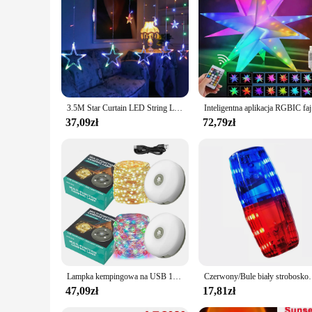
perfect choice. With their wholesale availability and versati
sure to captivate and delight, making them a must-have for a
3.5M Star Curtain LED String Light 138 diod LED Dekoracja świąteczna do domu Sypialnia Okno Urodziny Przyjęcie świąteczne Oświetlenie
Inteligentn
37,09zł
72,79zł
Lampka kempingowa na USB 10-metrowa lampka namiot na zewnątrz lampka LED RGB nastrojowe oświetlenie XTE z haczyk z magnesem
Czerwony/Bule biały stroboskop lampa mocowana na klips sygnał ostrze
47,09zł
17,81zł