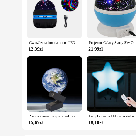
Gwiaździsta lampka nocna LED Pilot Obrotowa lampa projekcyjna Galaxy Aurora Wtyczka USB Magic Ball Stage KTV Atmosphere Decor
Projektor Galaxy Starry 
12,39zł
21,99zł
Ziemia księżyc lampa projektora projektor gwiazda planeta projektor tło atmosfera Led lampka nocna dla dzieci sypialnia dekoracje ścienne
Lampka nocna LED w kszt
15,67zł
18,10zł