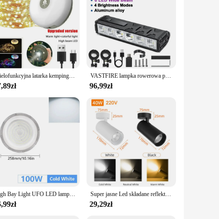
 New Year's Eve. Their star-shaped design and vibrant glow are
Wielofunkcyjna latarka kempingowa 4 w 1, ładowana przez USB, zewnętrzna latarka dekoracyjna do namiotu XTE LED z haczykiem magnetycznym
VASTFIRE lampka rowerowa przednia 25500 lumenów lampka rowerowa 10000mAh wodoodporna latarka USB ładowanie MTB Road akcesoria do lamp rowerowych
,89zł
96,99zł
High Bay Light UFO LED lampa sufitowa 85-265V oświetlenie garażowe wodoodporna lampa warsztatowa Super jasne oświetlenie przemysłowe dla fabryki
Super jasne Led składane reflektory 40W aluminiowe 360 ° regulowany sufitowy miejsca lampa świecąca W dół do salonu W kuchni W centrum handlowym
,99zł
29,29zł