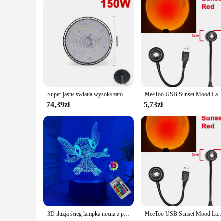
Super jasne światła wysoka zatoka LED W kształcie UFO 200W AC220V wodoodporna komercyjna lampa garażowa warsztatowa na rynku przemysłowym
MeeToo USB Sunset Mood Lamp Led Projector Neonowa lampka nocna do salon
74,39zł
5,73zł
3D iluzja ścieg lampka nocna z pilotem i inteligentny pokój dotykowy lampa dekoracyjna urodziny walentynki prezenty świąteczne
MeeToo USB Sunset Mood Lamp Led Projector Neonowa lampka nocna do salon